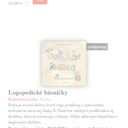
11,90 €
?
predpredaj
Logopedické básničky
Kačmárová Lenka
| Kniha
Kniha je určená deťom, ktoré majú problémy s výslovnosťou
artikulačne náročnej hlásky R. Nadchne všetkých predškolákov aj
školákov, ktorí sa zoznamujú s čítaním. Vďaka zábavným básničkám a
zaujímavým úlohám…