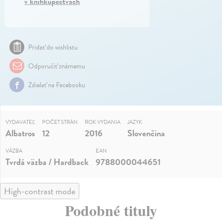
v kníhkupectvách
Pridať do wishlistu
Odporučiť známemu
Zdielať na Facebooku
VYDAVATEĽ
POČET STRÁN
ROK VYDANIA
JAZYK
Albatros
12
2016
Slovenčina
VÄZBA
EAN
Tvrdá väzba / Hardback
9788000044651
High-contrast mode
Podobné tituly