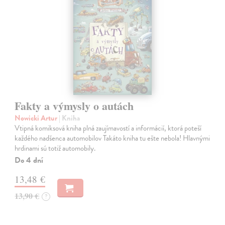
Fakty a výmysly o autách
Nowicki Artur
| Kniha
Vtipná komiksová kniha plná zaujímavostí a informácií, ktorá poteší
každého nadšenca automobilov Takáto kniha tu ešte nebola! Hlavnými
hrdinami sú totiž automobily.
Do 4 dní
13,48 €
13,90 €
?