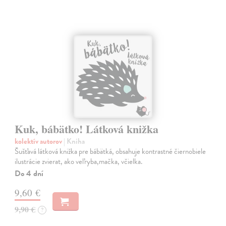
Kuk, bábätko! Látková knižka
kolektív autorov
| Kniha
Šušťavá látková knižka pre bábätká, obsahuje kontrastné čiernobiele
ilustrácie zvierat, ako veľryba,mačka, včielka.
Do 4 dní
9,60 €
9,90 €
?