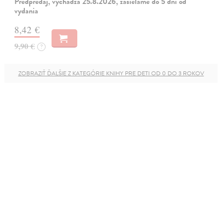
Predpredaj, vychádza 25.8.2026, zasielame do 5 dní od
vydania
8,42 €
9,90 €
?
ZOBRAZIŤ ĎALŠIE Z KATEGÓRIE KNIHY PRE DETI OD 0 DO 3 ROKOV