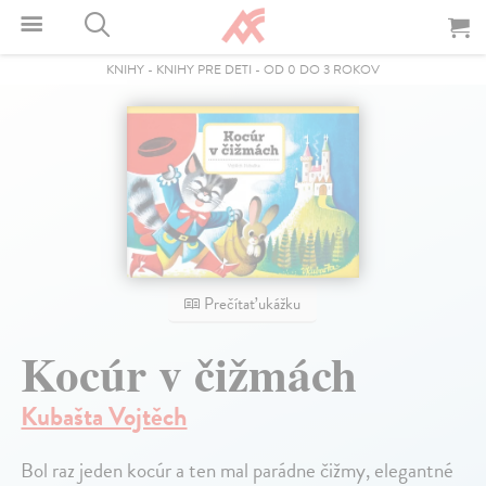
KNIHY
-
KNIHY PRE DETI
-
OD 0 DO 3 ROKOV
Prečítať ukážku
Kocúr v čižmách
Kubašta Vojtěch
Bol raz jeden kocúr a ten mal parádne čižmy, elegantné