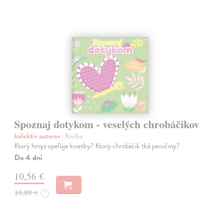
Spoznaj dotykom - veselých chrobáčikov
kolektív autorov
| Kniha
Ktorý hmyz opeľuje kvietky? Ktorý chrobáčik tká pavučiny?
Do 4 dní
10,56 €
10,89 €
?