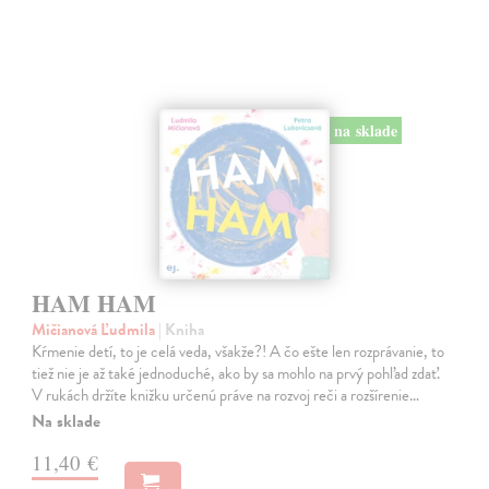
na sklade
HAM HAM
Mičianová Ľudmila
| Kniha
Kŕmenie detí, to je celá veda, všakže?! A čo ešte len rozprávanie, to
tiež nie je až také jednoduché, ako by sa mohlo na prvý pohľad zdať.
V rukách držíte knižku určenú práve na rozvoj reči a rozšírenie…
Na sklade
11,40 €