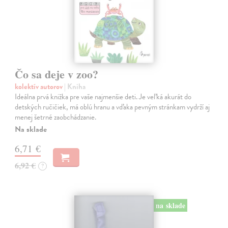
Čo sa deje v zoo?
kolektív autorov
| Kniha
Ideálna prvá knižka pre vaše najmenšie deti. Je veľká akurát do
detských ručičiek, má oblú hranu a vďaka pevným stránkam vydrží aj
menej šetrné zaobchádzanie.
Na sklade
6,71 €
6,92 €
?
na sklade