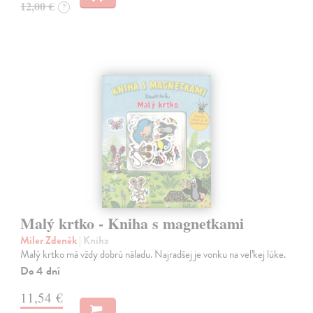
12,00 €
?
Malý krtko - Kniha s magnetkami
Miler Zdeněk
| Kniha
Malý krtko má vždy dobrú náladu. Najradšej je vonku na veľkej lúke.
Do 4 dní
11,54 €