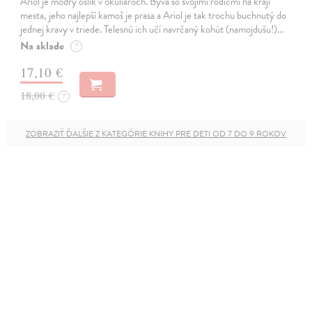
Ariol je modrý oslík v okuliaroch. Býva so svojimi rodičmi na kraji
mesta, jeho najlepší kamoš je prasa a Ariol je tak trochu buchnutý do
jednej kravy v triede. Telesnú ich učí navrčaný kohút (namojdušu!)…
Na sklade
?
17,10 €
18,00 €
?
ZOBRAZIŤ ĎALŠIE Z KATEGÓRIE KNIHY PRE DETI OD 7 DO 9 ROKOV