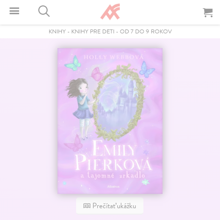
KNIHY
-
KNIHY PRE DETI
-
OD 7 DO 9 ROKOV
Prečítať ukážku