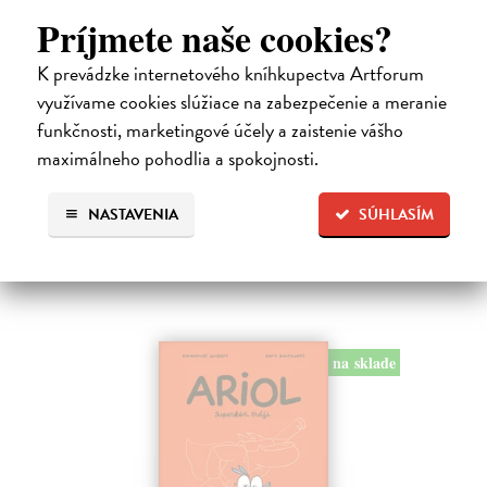
Dogman 8. Larva 22
Príjmete naše cookies?
Pilkey Dav
| Kniha
Dogman je späť! V ôsmej knihe dobrodružstiev svetoznámeho poliša
K prevádzke internetového kníhkupectva Artforum
so psou hlavou náš hrdina čelí zlej Víle Cile, oblude Kôrovi
využívame cookies slúžiace na zabezpečenie a meranie
McStromaldovi, 22 superzúrivým psychokinetickým žubrienkam a
funkčnosti, marketingové účely a zaistenie vášho
tiež Pickovmu…
maximálneho pohodlia a spokojnosti.
Na sklade
?
13,90 €
NASTAVENIA
SÚHLASÍM
14,95 €
?
na sklade