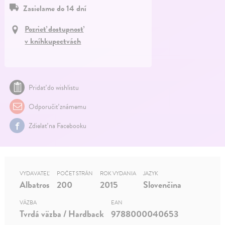
Zasielame do 14 dní
Pozrieť dostupnosť
v kníhkupectvách
Pridať do wishlistu
Odporučiť známemu
Zdielať na Facebooku
VYDAVATEĽ
POČET STRÁN
ROK VYDANIA
JAZYK
Albatros
200
2015
Slovenčina
VÄZBA
EAN
Tvrdá väzba / Hardback
9788000040653