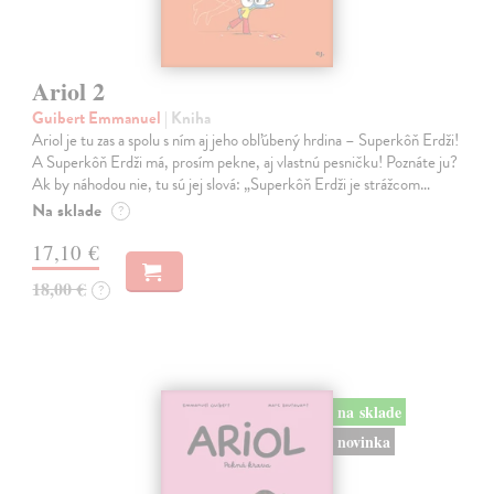
Ariol 2
Guibert Emmanuel
| Kniha
Ariol je tu zas a spolu s ním aj jeho obľúbený hrdina – Superkôň Erdži!
A Superkôň Erdži má, prosím pekne, aj vlastnú pesničku! Poznáte ju?
Ak by náhodou nie, tu sú jej slová: „Superkôň Erdži je strážcom…
Na sklade
?
17,10 €
18,00 €
?
na sklade
novinka