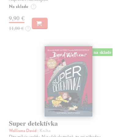
Na sklade
?
9,90 €
11,00 €
?
na sklade
Super detektívka
Walliams David
| Kniha
Dita miluje vraždy. Nie však skutočné, to ani náhodou.