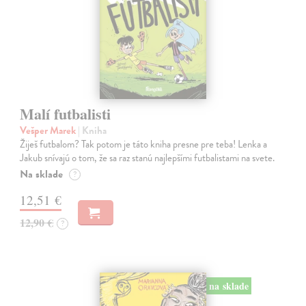
Malí futbalisti
Vešper Marek
| Kniha
Žiješ futbalom? Tak potom je táto kniha presne pre teba! Lenka a
Jakub snívajú o tom, že sa raz stanú najlepšími futbalistami na svete.
Na sklade
?
12,51 €
12,90 €
?
na sklade