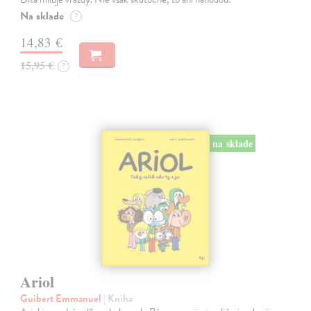
Na sklade
?
14,83 €
15,95 €
?
na sklade
Ariol
Guibert Emmanuel
| Kniha