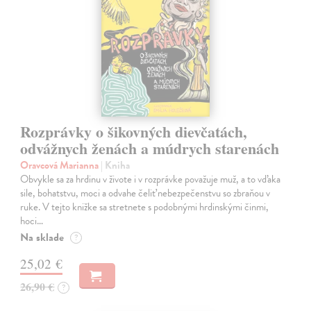
Rozprávky o šikovných dievčatách,
odvážnych ženách a múdrych starenách
Oravcová Marianna
| Kniha
Obvykle sa za hrdinu v živote i v rozprávke považuje muž, a to vďaka
sile, bohatstvu, moci a odvahe čeliť nebezpečenstvu so zbraňou v
ruke. V tejto knižke sa stretnete s podobnými hrdinskými činmi,
hoci…
Na sklade
?
25,02 €
26,90 €
?