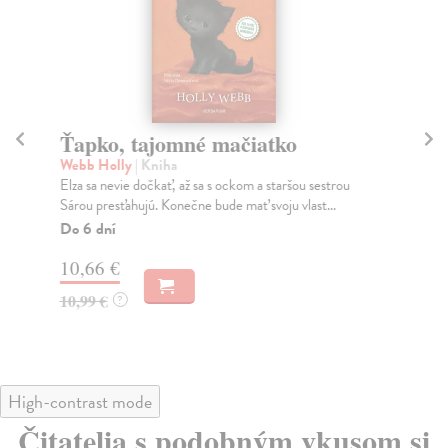
Ťapko, tajomné mačiatko
V
Webb Holly
| Kniha
We
Elza sa nevie dočkať, až sa s ockom a staršou sestrou
Oli
Sárou presťahujú. Konečne bude mať svoju vlast...
zač
Do 6 dní
Za
10,66 €
12
10,99 €
12
?
High-contrast mode
Čitatelia s podobným vkusom si