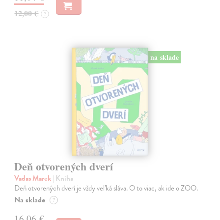
12,00 €
?
na sklade
Deň otvorených dverí
Vadas Marek
| Kniha
Deň otvorených dverí je vždy veľká sláva. O to viac, ak ide o ZOO.
Na sklade
?
16,06 €