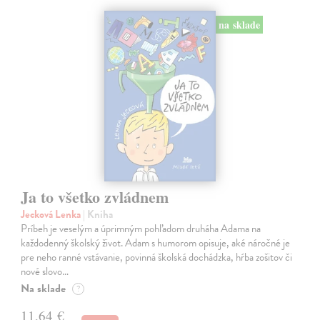
na sklade
Ja to všetko zvládnem
Jecková Lenka
| Kniha
Príbeh je veselým a úprimným pohľadom druháha Adama na
každodenný školský život. Adam s humorom opisuje, aké náročné je
pre neho ranné vstávanie, povinná školská dochádzka, hŕba zošitov či
nové slovo…
Na sklade
?
11,64 €