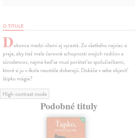
O TITULE
D
okonca medzi vílami aj vyrastá. Zo všetkého najviac si
praje, aby tiež mala čarovné schopnosti svojich rodičov a
súrodencov, najmä keď sa musí porátať so spolužiačkami,
ktoré si ju v škole neustále doberajú. Dokáže v sebe objaviť
štipku mágie?
High-contrast mode
Podobné tituly