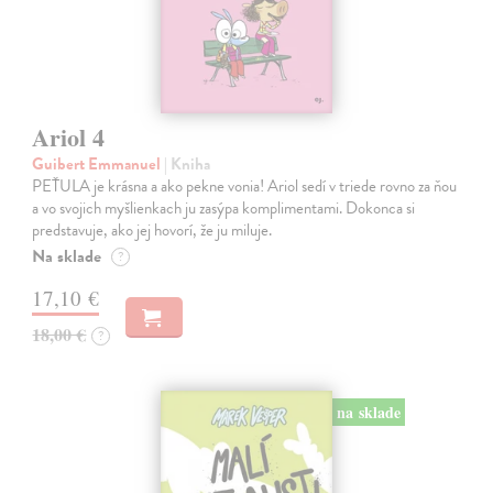
Ariol 4
Guibert Emmanuel
| Kniha
PEŤULA je krásna a ako pekne vonia! Ariol sedí v triede rovno za ňou
a vo svojich myšlienkach ju zasýpa komplimentami. Dokonca si
predstavuje, ako jej hovorí, že ju miluje.
Na sklade
?
17,10 €
18,00 €
?
na sklade