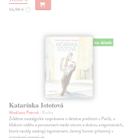
16,90 €
?
na sklade
Katarínka Istotová
Modiano Patrick
| Kniha
Zvláštne nostalgické rozprávanie o detstve prežitom v Paríži, o
blízkom vzťahu a porozumení medzi otcom a dcérou a tajomstvách,
ktoré navždy ostávajú tajomstvami. Jemný humor prítomný v
rozprávaní naznačuje,…