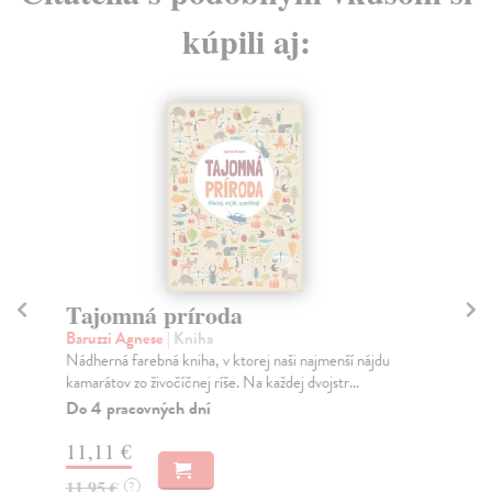
kúpili aj:
Tajomná príroda
Ar
Sl
Baruzzi Agnese
| Kniha
Nádherná farebná kniha, v ktorej naši najmenší nájdu
Hr
kamarátov zo živočíčnej ríše. Na každej dvojstr...
Kni
sme
Do 4 pracovných dní
Na
11,11 €
23
11,95 €
?