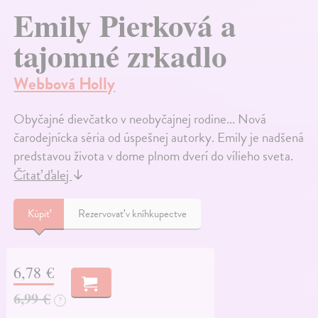
Emily Pierková a
tajomné zrkadlo
Webbová Holly
Obyčajné dievčatko v neobyčajnej rodine... Nová
čarodejnícka séria od úspešnej autorky. Emily je nadšená
predstavou života v dome plnom dverí do vílieho sveta.
Čítať ďalej
↓
Kúpiť
Rezervovať v kníhkupectve
6,78 €
6,99 €
?