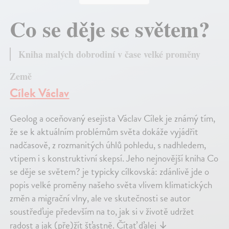
Co se děje se světem?
Kniha malých dobrodiní v čase velké proměny
Země
Cílek Václav
Geolog a oceňovaný esejista Václav Cílek je známý tím,
že se k aktuálním problémům světa dokáže vyjádřit
nadčasově, z rozmanitých úhlů pohledu, s nadhledem,
vtipem i s konstruktivní skepsí. Jeho nejnovější kniha Co
se děje se světem? je typicky cílkovská: zdánlivě jde o
popis velké proměny našeho světa vlivem klimatických
změn a migrační vlny, ale ve skutečnosti se autor
soustřeďuje především na to, jak si v životě udržet
radost a jak (pře)žít šťastně.
Čítať ďalej
↓