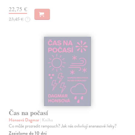
22,75 €
23,45 €
?
Čas na počasí
Honsová Dagmar
| Kniha
Co může prozradit rampouch? Jak nás ovlivňují ananasové řeky?
Zasielame do 10 dní