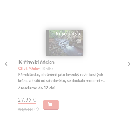
Křivoklátsko
K
č
Cílek Václav
| Kniha
Křivoklátsko, chráněné jako lovecký revír českých
Va
knížat a králů od středověku, se dočkalo moderní v...
Prv
kni
Zasielame do 12 dní
Za
27,35 €
31
28,20 €
?
32