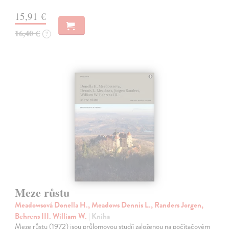
15,91 €
16,40 €
?
Meze růstu
Meadowsová Donella H., Meadows Dennis L., Randers Jorgen,
Behrens III. William W.
| Kniha
Meze růstu (1972) jsou průlomovou studií založenou na počítačovém