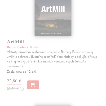
ArtMill
Benish Barbara
| Kniha
Aktivity původem kalifornské umělkyně Barbary Benish propojují
umění s ochranou životního prostředí, feministický a pečující přístup
ke krajině s vytvářením kreativních komunit a společenství a
mezinárodní…
Zasielame do 12 dní
22,80 €
23,50 €
?