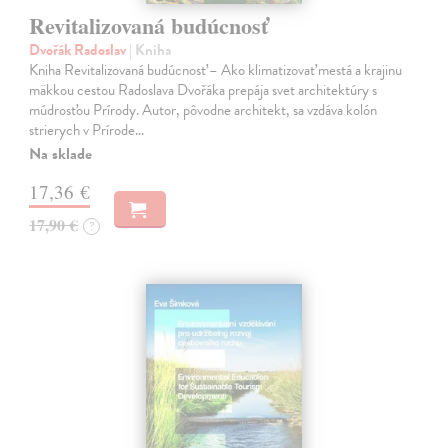
Revitalizovaná budúcnosť
Dvořák Radoslav
| Kniha
Kniha Revitalizovaná budúcnosť – Ako klimatizovať mestá a krajinu
mäkkou cestou Radoslava Dvořáka prepája svet architektúry s
múdrosťou Prírody. Autor, pôvodne architekt, sa vzdáva kolón
strierych v Prírode…
Na sklade
17,36 €
17,90 €
?