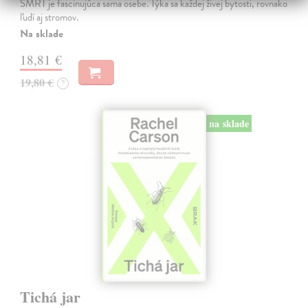
SMRŤ je fascinujúca sama osebe. Týka sa každej živej bytosti, rovnako
ľudí aj stromov.
Na sklade
18,81 €
19,80 €
?
na sklade
Tichá jar