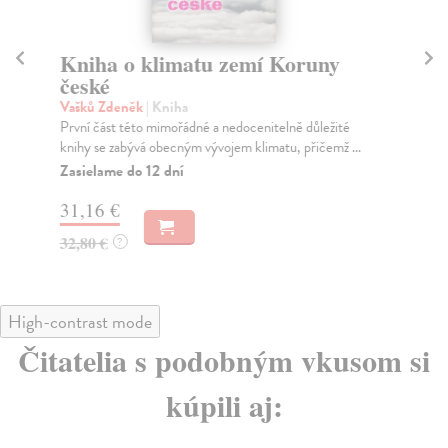
Kniha o klimatu zemí Koruny
K
české
Cíl
Kři
Vašků Zdeněk
| Kniha
kní
První část této mimořádné a nedocenitelně důležité
knihy se zabývá obecným vývojem klimatu, přičemž ...
Za
Zasielame do 12 dní
27
31,16 €
28
32,80 €
?
High-contrast mode
Čitatelia s podobným vkusom si
kúpili aj: