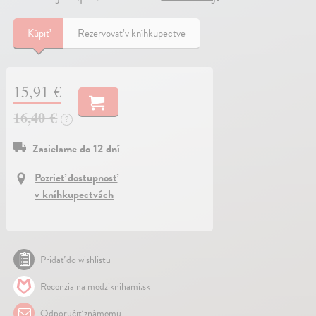
Kúpiť
Rezervovať v kníhkupectve
15,91 €
16,40 €
?
Zasielame do 12 dní
Pozrieť dostupnosť
v kníhkupectvách
Pridať do wishlistu
Recenzia na medziknihami.sk
Odporučiť známemu