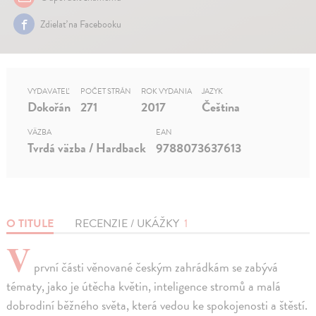
Zdielať na Facebooku
VYDAVATEĽ
POČET STRÁN
ROK VYDANIA
JAZYK
Dokořán
271
2017
Čeština
VÄZBA
EAN
Tvrdá väzba / Hardback
9788073637613
O TITULE
RECENZIE / UKÁŽKY
1
V
první části věnované českým zahrádkám se zabývá
tématy, jako je útěcha květin, inteligence stromů a malá
dobrodiní běžného světa, která vedou ke spokojenosti a štěstí.