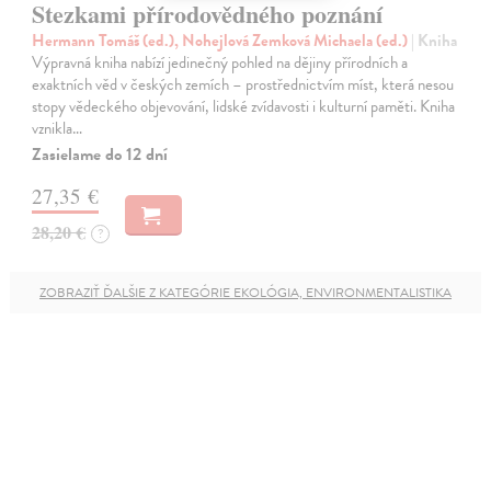
Stezkami přírodovědného poznání
Hermann Tomáš (ed.), Nohejlová Zemková Michaela (ed.)
| Kniha
Výpravná kniha nabízí jedinečný pohled na dějiny přírodních a
exaktních věd v českých zemích – prostřednictvím míst, která nesou
stopy vědeckého objevování, lidské zvídavosti i kulturní paměti. Kniha
vznikla…
Zasielame do 12 dní
27,35 €
28,20 €
?
ZOBRAZIŤ ĎALŠIE Z KATEGÓRIE EKOLÓGIA, ENVIRONMENTALISTIKA