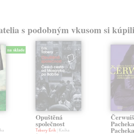
atelia s podobným vkusom si kúpili
na sklade
Opuštěná
Čerwuiš
společnost
Pacheka
Pacheka
iha
Tabery Erik
| Kniha