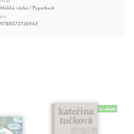
VÄZBA
Mäkká väzba / Paperback
EAN
9788072726943
na sklade