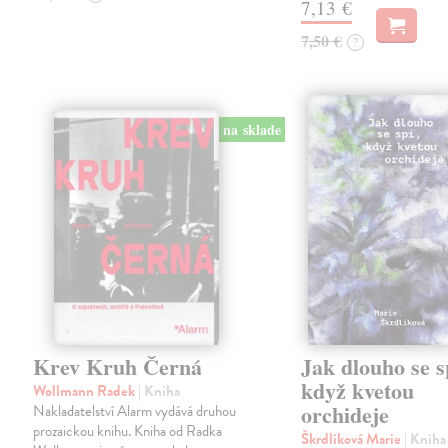
7,13 €
7,50 €
?
na sklade
Krev Kruh Černá
Jak dlouho se s
když kvetou
Wollmann Radek
| Kniha
orchideje
Nakladatelství Alarm vydává druhou
prozaickou knihu. Kniha od Radka
Škrdlíková Marie
| Kniha