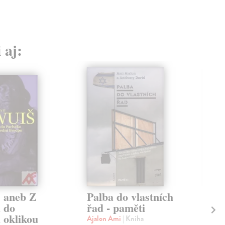
 aj:
 aneb Z
Palba do vlastních
Kr
 do
řad - paměti
Mic
 oklikou
Toto
Ajalon Ami
| Kniha