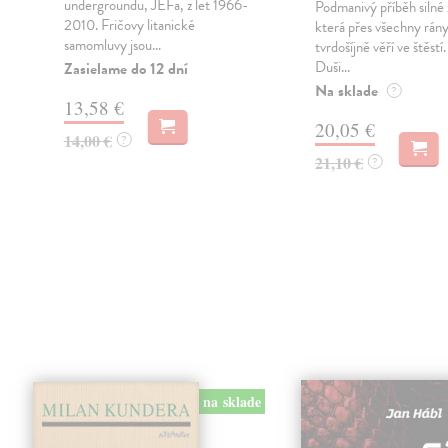
.
undergroundu, JEFa, z let 1966-
Podmanivý příběh silné 
2010. Fričovy litanické
která přes všechny rán
samomluvy jsou...
tvrdošíjně věří ve štěstí
Duši...
Zasielame do 12 dní
Na sklade
?
13,58 €
20,05 €
14,00 €
?
21,10 €
?
na sklade