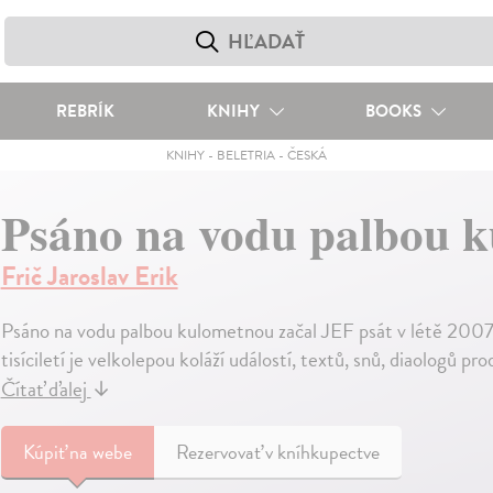
REBRÍK
KNIHY
BOOKS
KNIHY
-
BELETRIA
-
ČESKÁ
Psáno na vodu palbou k
Frič Jaroslav Erik
Psáno na vodu palbou kulometnou začal JEF psát v létě 2007 
tisíciletí je velkolepou koláží událostí, textů, snů, diaologů p
Čítať ďalej
↓
Kúpiť
na webe
Rezervovať v kníhkupectve