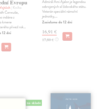
řední Evropu
Anal
Admirál Ami Ajalon je legendou
dys
ozbrojených sil židovského státu.
 Vojtěch
| Kniha
dekó
Veterán speciální námořní
běh Čerwuiše,
jednotky,...
Zas
o indiána z
Zasielame do 12 dní
ho kmene
20
rého přivezl rok...
16,91 €
o 12 dní
20,
17,80 €
?
na sklade