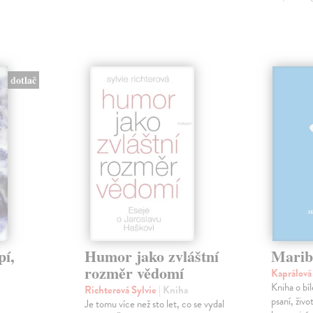
dotlač
pí,
Humor jako zvláštní
Marib
rozměr vědomí
Kaprálov
Kniha o bí
Richterová Sylvie
| Kniha
psaní, živ
Je tomu více než sto let, co se vydal