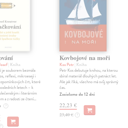
ování
Kovbojové na moři
Josef
| Kniha
Kos Petr
| Kniha
í je souborem bezmála
Petr Kos debutuje knihou, na kterou
os, reflexí, mikroesejí i
sbíral materiál dlouhých patnáct let.
vzpomínkových črt, které
Ale jak říká, všechno má svůj správný
 posledních letech – k
čas.
lečenským i literárním
Zasielame do 12 dní
em a z radosti ze čtení…
22,23 €
e
?
23,40 €
?
€
?