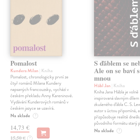
Pomalost
S ďáblem se ne
Ale on se baví s
Kundera Milan
| Kniha
mnou
Pomalost, chronologicky první ze
čtyř románů Milana Kundery
Hábl Jan
| Kniha
napsaných francouzsky, vychází v
Kniha Jana Hábla je volně
českém překladu Anny Kareninové.
inspirovaná slavným díle
Vydávání Kunderových románů v
zkušeného ďábla C. S. Lew
českém jazyce se uzavírá.
autor s úctou připomíná, a
Na sklade
?
přizpůsobuje realitě dneš
původního formátu starý 
14,73 €
Na sklade
?
15,50 €
?