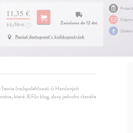
Pridať d
11,35 €
Odporu
Zasielame do 12 dní
11,70 €
?
Zdielať
Pozrieť dostupnosť v kníhkupectvách
 Teorie (ne)spolehlivosti či Hančových
nstva, které JEFův blog, slovy jednoho čtenáře