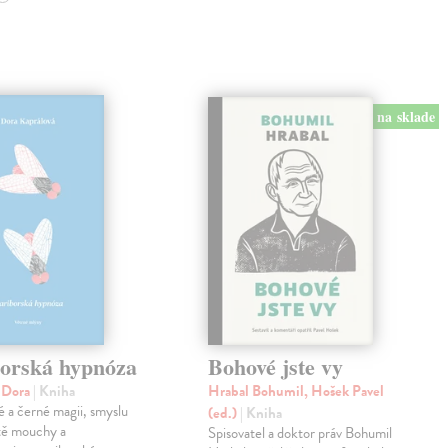
na sklade
orská hypnóza
Bohové jste vy
á Dora
| Kniha
Hrabal Bohumil, Hošek Pavel
lé a černé magii, smyslu
(ed.)
| Kniha
otě mouchy a
Spisovatel a doktor práv Bohumil