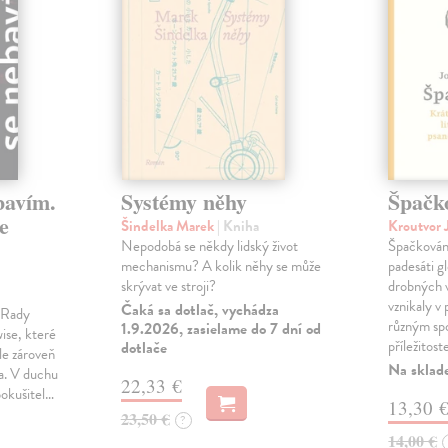
bavím.
Systémy něhy
Špačk
e
Šindelka Marek
| Kniha
Kroutvor 
Nepodobá se někdy lidský život
Špačkován
mechanismu? A kolik něhy se může
padesáti gl
skrývat ve stroji?
drobných 
vznikaly v
Čaká sa dotlač, vychádza
m Rady
různým spo
1.9.2026, zasielame do 7 dní od
ise, které
příležitost
dotlače
le zároveň
Na sklad
ka. V duchu
22,33 €
pokušitel…
13,30 
23,50 €
?
14,00 €