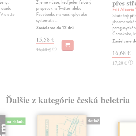
přes st
ženy,
Žijeme v čase, keď jeden falošný
y osudu
príspevok na Twitteri alebo
Frič Alberto
. Violette
Facebooku má väčší vplyv ako
Skutečný pří
systematic...
jihoamerickéh
Zasielame do 12 dní
paraguayské
Čamakoko, kte
15,58 €
Zasielame d
16,40 €
?
16,68 €
17,20 €
?
Ďalšie z kategórie česká beletria
dotlač
na sklade