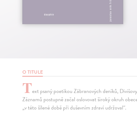
O TITULE
T
ext psaný poetikou Zábranových deníků, Divišovy
Záznamů postupně začal oslovovat široký okruh obece
„v této šílené době při duševním zdraví udržoval“.