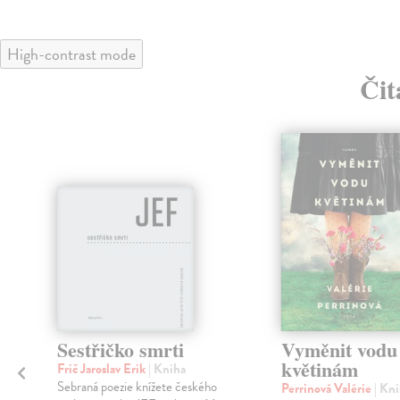
High-contrast mode
Čit
Sestřičko smrti
Vyměnit vodu
květinám
Frič Jaroslav Erik
| Kniha
í
Sebraná poezie knížete českého
Perrinová Valérie
| Kn