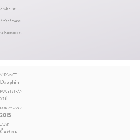
o wishlistu
čiť známemu
 na Facebooku
VYDAVATEĽ
Dauphin
POČET STRÁN
216
ROK VYDANIA
2015
JAZYK
Čeština