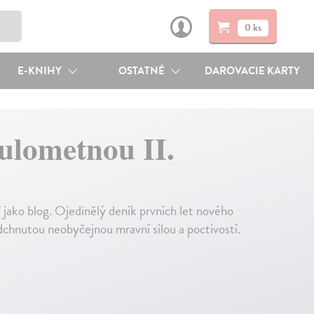
0 ks
E-KNIHY
OSTATNÉ
DAROVACIE KARTY
ulometnou II.
jako blog. Ojedinělý deník prvních let nového
rodchnutou neobyčejnou mravní silou a poctivostí.