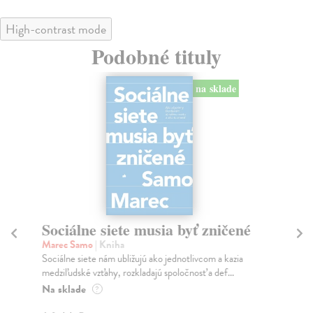
High-contrast mode
Podobné tituly
na sklade
Sociálne siete musia byť zničené
S
K
Marec Samo
| Kniha
Sociálne siete nám ubližujú ako jednotlivcom a kazia
Mik
medziľudské vzťahy, rozkladajú spoločnosť a def...
Mon
o k
Na sklade
?
Na