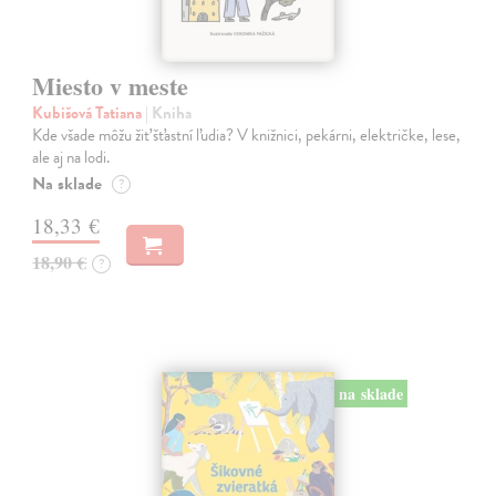
Miesto v meste
Kubišová Tatiana
| Kniha
Kde všade môžu žiť šťastní ľudia? V knižnici, pekárni, električke, lese,
ale aj na lodi.
Na sklade
?
18,33 €
18,90 €
?
na sklade