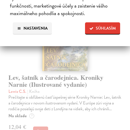
funkčnosti, marketingové účely a zaistenie vášho
maximálneho pohodlia a spokojnosti.
na sklade
NASTAVENIA
SÚHLASÍM
Lev, šatník a čarodejnica. Kroniky
Narnie (Ilustrované vydanie)
Lewis C.S.
| Kniha
Prečítajte si obľúbenú časť úspešnej série Kroniky Narnie: Lev, šatník
a čarodejnica v novom ilustrovanom vydaní. V Európe zúri vojna a
rodičia posielajú svoje deti z Londýna na vidiek, aby ich chránili…
Na sklade
?
12,04 €