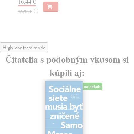
16,44 €
23
16,95 €
?
24
High-contrast mode
Čitatelia s podobným vkusom si
kúpili aj:
na sklade