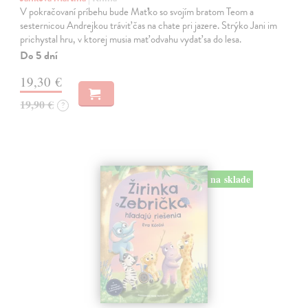
V pokračovaní príbehu bude Maťko so svojím bratom Teom a
sesternicou Andrejkou tráviť čas na chate pri jazere. Strýko Jani im
prichystal hru, v ktorej musia mať odvahu vydať sa do lesa.
Do 5 dní
19,30 €
19,90 €
?
na sklade