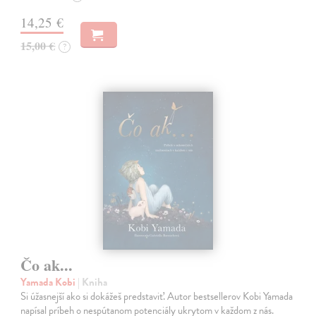
14,25 €
15,00 €
?
Čo ak...
Yamada Kobi
| Kniha
Si úžasnejší ako si dokážeš predstaviť. Autor bestsellerov Kobi Yamada
napísal príbeh o nespútanom potenciály ukrytom v každom z nás.