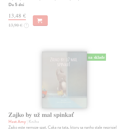
Do 5 dní
13,48 €
13,90 €
?
na sklade
Zajko by už mal spinkať
Hest Amy
| Kniha
Zajko este nemoze spat. Caka na tata, ktory sa nanho stale neprisiel