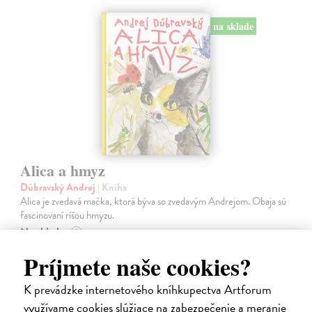
na sklade
Alica a hmyz
Dúbravský Andrej
| Kniha
Alica je zvedavá mačka, ktorá býva so zvedavým Andrejom. Obaja sú
fascinovaní ríšou hmyzu.
Na sklade
?
28,03 €
Príjmete naše cookies?
28,90 €
?
K prevádzke internetového kníhkupectva Artforum
využívame cookies slúžiace na zabezpečenie a meranie