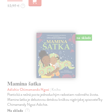
12,95 €
?
na sklade
Mamina šatka
Adichie Chimamanda Ngozi
| Kniha
Poetická a nežná pocta jednoduchým radostiam rodinného života.
Mamina šatka je debutovou detskou knižkou nigérijskej spisovateľky
Chimamandy Ngozi Adichie.
Na sklade
?