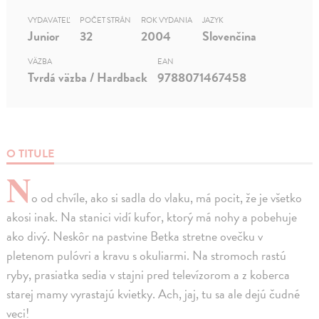
VYDAVATEĽ
POČET STRÁN
ROK VYDANIA
JAZYK
Junior
32
2004
Slovenčina
VÄZBA
EAN
Tvrdá väzba / Hardback
9788071467458
O TITULE
N
o od chvíle, ako si sadla do vlaku, má pocit, že je všetko
akosi inak. Na stanici vidí kufor, ktorý má nohy a pobehuje
ako divý. Neskôr na pastvine Betka stretne ovečku v
pletenom pulóvri a kravu s okuliarmi. Na stromoch rastú
ryby, prasiatka sedia v stajni pred televízorom a z koberca
starej mamy vyrastajú kvietky. Ach, jaj, tu sa ale dejú čudné
veci!