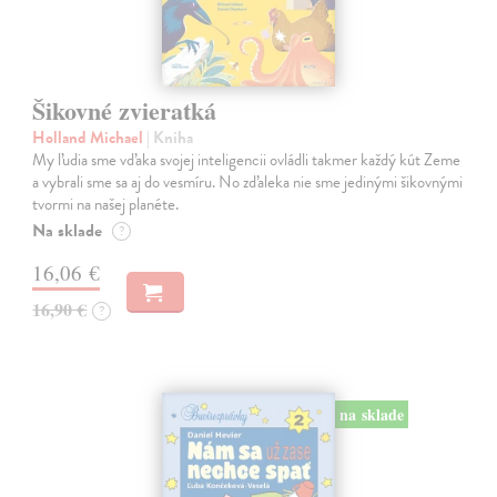
Šikovné zvieratká
Holland Michael
| Kniha
My ľudia sme vďaka svojej inteligencii ovládli takmer každý kút Zeme
a vybrali sme sa aj do vesmíru. No zďaleka nie sme jedinými šikovnými
tvormi na našej planéte.
Na sklade
?
16,06 €
16,90 €
?
na sklade