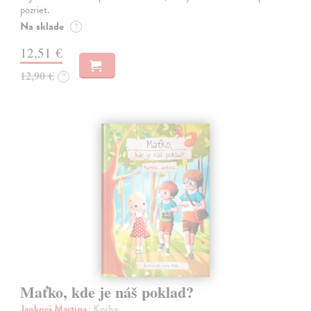
pozriet.
Na sklade
?
12,51 €
12,90 €
?
Maťko, kde je náš poklad?
Janková Martina
| Kniha