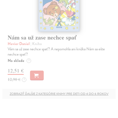
Nám sa už zase nechce spať
Hevier Daniel
| Kniha
Vám sa už zase nechce spať? A nepomohla ani knižka Nám sa ešte
nechce spať?
Na sklade
?
12,51 €
12,90 €
?
ZOBRAZIŤ ĎALŠIE Z KATEGÓRIE KNIHY PRE DETI OD 4 DO 6 ROKOV