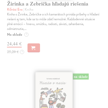
Žirinka a Zebrička hľadajú riešenia
Kőrösi Eva
| Kniha
Kniha o Žirinke, Zebričke a ich kamarátoch prináša príbehy o hľadaní
riešení aj tam, kde sa to môže zdať nemožné. Každodenné situácie
plné emócií – hnevu, smútku, radosti, závisti, zahanbenia,
odmietnutia,…
Na sklade
?
24,44 €
25,20 €
?
na sklade