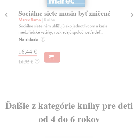
Sociálne siete musia byť zničené
S
K
Marec Samo
| Kniha
Sociálne siete nám ubližujú ako jednotlivcom a kazia
Mik
medziľudské vzťahy, rozkladajú spoločnosť a def...
Mon
o k
Na sklade
?
Na
16,44 €
23
16,95 €
?
24
Ďalšie z kategórie knihy pre deti
od 4 do 6 rokov