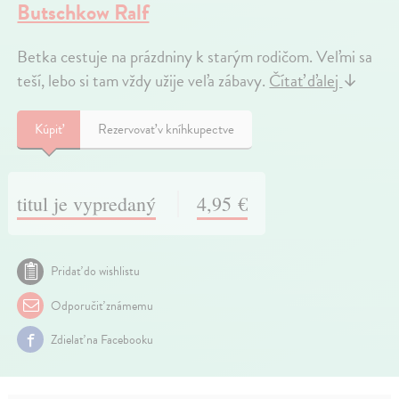
Butschkow Ralf
Betka cestuje na prázdniny k starým rodičom. Veľmi sa
teší, lebo si tam vždy užije veľa zábavy.
Čítať ďalej
↓
Kúpiť
Rezervovať v kníhkupectve
titul je vypredaný
4,95 €
Pridať do wishlistu
Odporučiť známemu
Zdielať na Facebooku