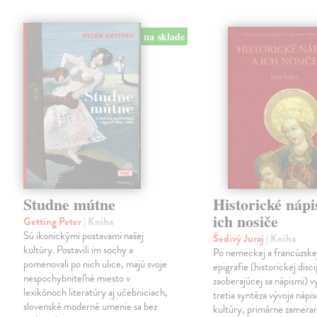
na sklade
Studne mútne
Historické nápi
ich nosiče
Getting Peter
| Kniha
Sú ikonickými postavami našej
Šedivý Juraj
| Kniha
kultúry. Postavili im sochy a
Po nemeckej a francúzske
pomenovali po nich ulice, majú svoje
epigrafie (historickej disci
nespochybniteľné miesto v
zaoberajúcej sa nápismi) 
lexikónoch literatúry aj učebniciach,
tretia syntéza vývoja nápis
slovenské moderné umenie sa bez
kultúry, primárne zamera