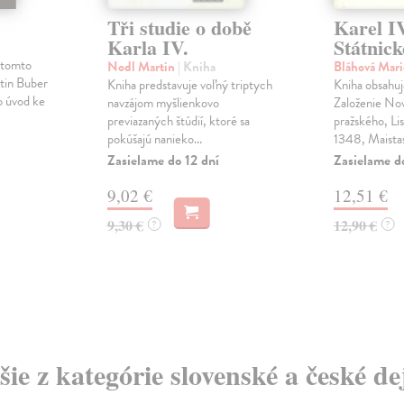
Tři studie o době
Karel IV
Karla IV.
Státnick
v tomto
Nodl Martin
| Kniha
Bláhová Mar
rtin Buber
Kniha predstavuje voľný triptych
Kniha obsahuj
o úvod ke
navzájom myšlienkovo
Založenie No
previazaných štúdií, ktoré sa
pražského, List
pokúšajú nanieko...
1348, Maistas 
Zasielame do 12 dní
Zasielame d
9,02 €
12,51 €
9,30 €
12,90 €
?
?
šie z kategórie slovenské a české de