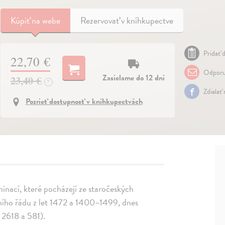
Kúpiť
na webe
Rezervovať v kníhkupectve
Pridať d
22,70 €
Odporu
Zasielame do 12 dní
23,40 €
?
Zdielať
Pozrieť dostupnosť v kníhkupectvách
minací, které pocházejí ze staročeských
ního řádu z let 1472 a 1400–1499, dnes
 2618 a 581).