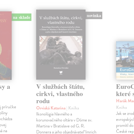
novinka
na sklade
sy a
V službách štátu,
EuroCi
cirkvi, vlastného
které 
rodu
Harák Mar
j príručke
Kniha
Orviská Katarína
| Kniha
plíny
Jak se zrod
Ikonológia hlavného a
vychádza
evropských 
korunovačného oltára v Dóme sv.
ovej
promítl do
Martina v Bratislave od G. R.
ná na
České repu
Donnera a jeho objednávateľ Imrich