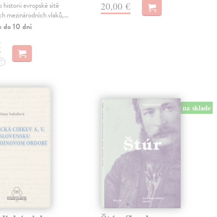
20,00 €
 historii evropské sítě
ch mezinárodních vlaků,…
e do 10 dní
€
?
na sklade