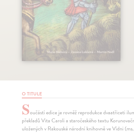
O TITULE
S
oučástí edice je rovněž reprodukce dvaatřiceti ilu
překladů Vita Caroli a staročeského textu Korunovač
uložených v Rakouské národní knihovně ve Vídni (ms.