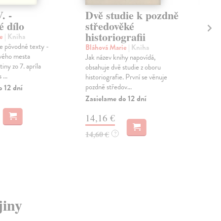
. -
Dvě studie k pozdně
Pa
é dílo
středověké
re
historiografii
pí
ie
| Kniha
st
e pôvodné texty -
Bláhová Marie
| Kniha
vého mesta
Jak název knihy napovídá,
Blá
iny zo 7. apríla
obsahuje dvě studie z oboru
U př
...
historiografie. První se věnuje
prof
pozdně středov...
o 12 dní
CSc
zahr
Zasielame do 12 dní
Na 
14,16 €
20
14,60 €
?
21,
jiny