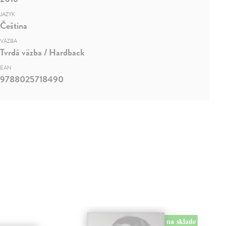
JAZYK
Čeština
VÄZBA
Tvrdá väzba / Hardback
EAN
9788025718490
na sklade