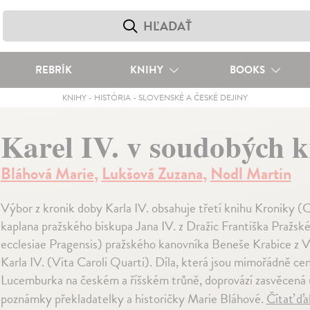
REBRÍK
KNIHY
BOOKS
KNIHY
-
HISTÓRIA
-
SLOVENSKÉ A ČESKÉ DEJINY
Karel IV. v soudobých 
Bláhová Marie
,
Lukšová Zuzana
,
Nodl Martin
Výbor z kronik doby Karla IV. obsahuje třetí knihu Kroniky (
kaplana pražského biskupa Jana IV. z Dražic Františka Pražsk
ecclesiae Pragensis) pražského kanovníka Beneše Krabice z Vei
Karla IV. (Vita Caroli Quarti). Díla, která jsou mimořádně
Lucemburka na českém a říšském trůně, doprovází zasvěcená ú
poznámky překladatelky a historičky Marie Bláhové.
Čítať ďa