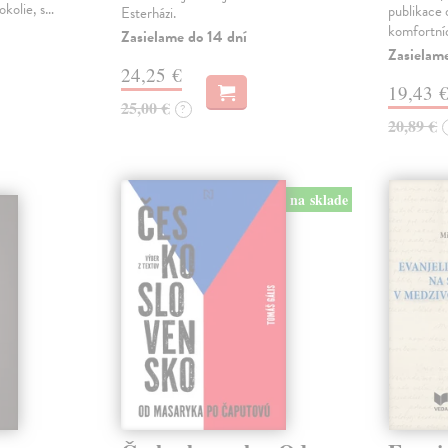
okolie, s…
publikace o
Esterházi.
komfortní
Zasielame do 14 dní
Zasielam
24,25 €
19,43 
25,00 €
?
20,89 €
na sklade