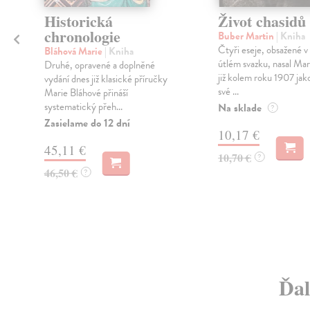
Historická
Život chasidů
chronologie
Buber Martin
| Kniha
Čtyři eseje, obsažené 
Bláhová Marie
| Kniha
útlém svazku, nasal Ma
Druhé, opravené a doplněné
již kolem roku 1907 jak
vydání dnes již klasické příručky
své ...
Marie Bláhové přináší
systematický přeh...
Na sklade
?
Zasielame do 12 dní
10,17 €
45,11 €
10,70 €
?
46,50 €
?
Ďal