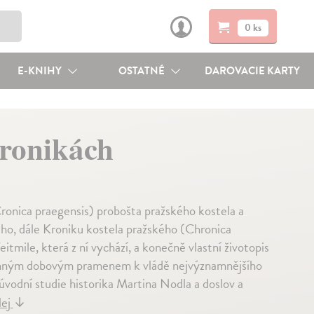
0 ks
E-KNIHY
OSTATNÉ
DAROVACIE KARTY
kronikách
Cronica praegensis) probošta pražského kostela a
ého, dále Kroniku kostela pražského (Chronica
tmile, která z ní vychází, a konečně vlastní životopis
 cenným dobovým pramenem k vládě nejvýznamnějšího
vodní studie historika Martina Nodla a doslov a
lej
↓