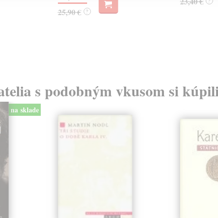
23,40 €
?
25,90 €
?
atelia s podobným vkusom si kúpili
na sklade