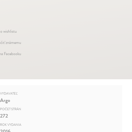
o wishlistu
čiť známemu
 na Facebooku
VYDAVATEĽ
Argo
POČET STRÁN
272
ROK VYDANIA
2016