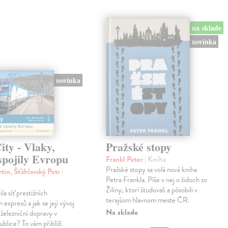
na sklade
novinka
novinka
ty - Vlaky,
Pražské stopy
spojily Evropu
Frankl Peter
| Kniha
Pražské stopy sa volá nová kniha
tin, Šťáhlavský Petr
|
Petra Frankla. Píše v nej o židoch zo
Žiliny, ktorí študovali a pôsobili v
ila síť prestižních
terajšom hlavnom meste ČR.
expresů a jak se její vývoj
Na sklade
 železniční dopravy v
blice? To vám přiblíží