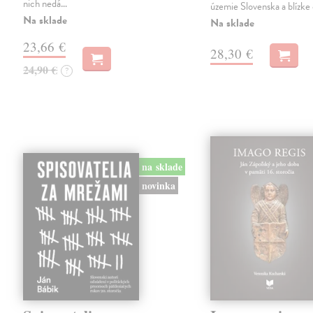
nich nedá…
územie Slovenska a blízke 
Na sklade
Na sklade
23,66 €
28,30 €
24,90 €
?
na sklade
novinka