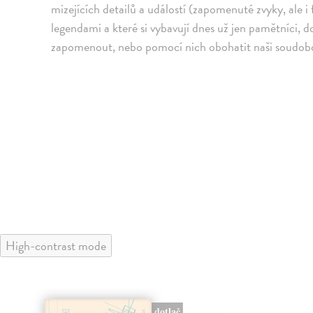
mizejících detailů a událostí (zapomenuté zvyky, ale i
legendami a které si vybavují dnes už jen pamětníci, 
zapomenout, nebo pomocí nich obohatit naši soudob
High-contrast mode
dotlač