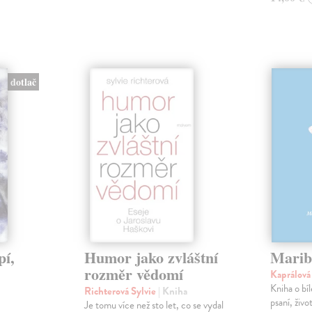
dotlač
pí,
Humor jako zvláštní
Marib
rozměr vědomí
Kaprálov
Kniha o bí
Richterová Sylvie
| Kniha
psaní, živ
Je tomu více než sto let, co se vydal