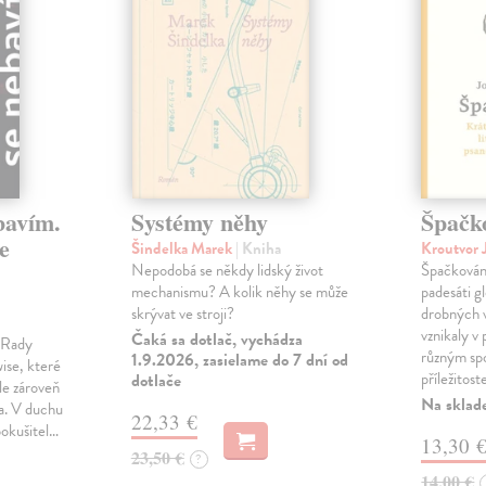
bavím.
Systémy něhy
Špačk
e
Šindelka Marek
| Kniha
Kroutvor 
Nepodobá se někdy lidský život
Špačkován
mechanismu? A kolik něhy se může
padesáti gl
skrývat ve stroji?
drobných 
vznikaly v
Čaká sa dotlač, vychádza
m Rady
různým spo
1.9.2026, zasielame do 7 dní od
ise, které
příležitost
dotlače
le zároveň
Na sklad
ka. V duchu
22,33 €
pokušitel…
13,30 
23,50 €
?
14,00 €