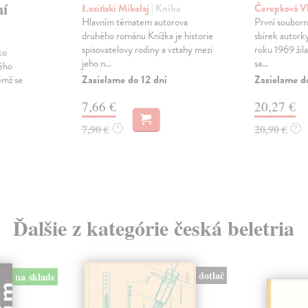
ní
Łoziński Mikolaj
| Kniha
Čerepková V
Hlavním tématem autorova
První souborn
druhého románu Knížka je historie
sbírek autor
spisovatelovy rodiny a vztahy mezi
roku 1969 žila 
ko
jeho n...
sa...
vého
Zasielame do 12 dní
Zasielame d
ěmž se
7,66 €
20,27 €
7,90 €
20,90 €
?
?
Ďalšie z kategórie česká beletria
dotlač
na sklade