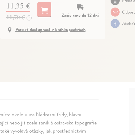
Pridať d
11,35 €
Odporu
Zasielame do 12 dní
11,70 €
?
Zdielať
Pozrieť dostupnosť v kníhkupectvách
místa okolo ulice Nádražní třídy, hlavní
ící nebo již zcela zaniklá ostravská topografie
aké vyvolává otázky, jak prostřednictvím