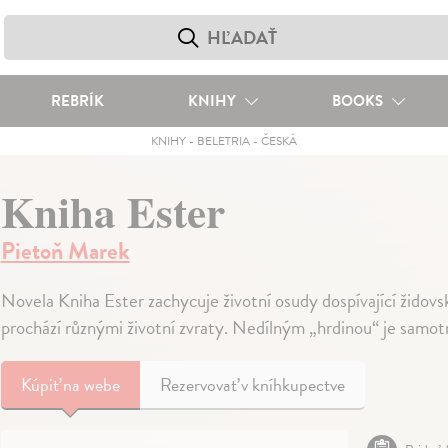
REBRÍK
KNIHY
BOOKS
KNIHY
-
BELETRIA
-
ČESKÁ
Kniha Ester
Pietoň Marek
Novela Kniha Ester zachycuje životní osudy dospívající židovs
prochází různými životní zvraty. Nedílným „hrdinou“ je samo
Kúpiť
na webe
Rezervovať v kníhkupectve