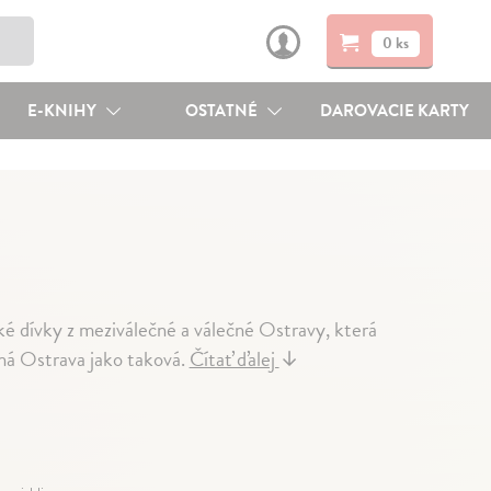
0 ks
E-KNIHY
OSTATNÉ
DAROVACIE KARTY
ké dívky z meziválečné a válečné Ostravy, která
tná Ostrava jako taková.
Čítať ďalej
↓