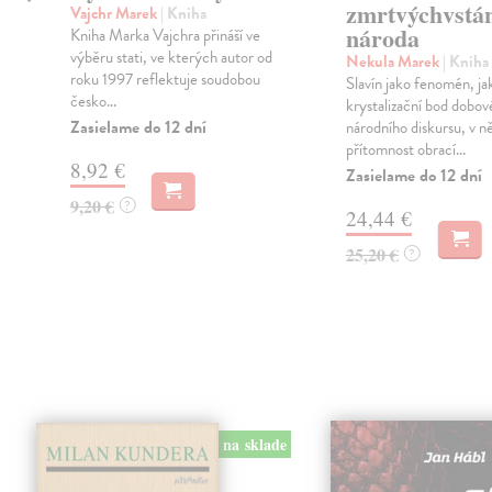
zmrtvýchvstá
Vajchr Marek
| Kniha
národa
Kniha Marka Vajchra přináší ve
výběru stati, ve kterých autor od
Nekula Marek
| Kniha
roku 1997 reflektuje soudobou
Slavín jako fenomén, ja
česko...
krystalizační bod dobo
Zasielame do 12 dní
národního diskursu, v n
přítomnost obrací...
8,92 €
Zasielame do 12 dní
9,20 €
?
24,44 €
25,20 €
?
na sklade