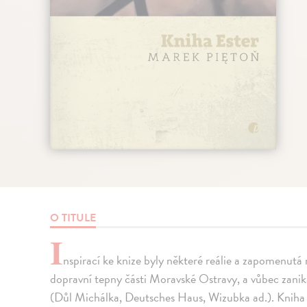
O TITULE
I
nspirací ke knize byly některé reálie a zapomenutá 
dopravní tepny části Moravské Ostravy, a vůbec zanikaj
(Důl Michálka, Deutsches Haus, Wizubka ad.). Kniha t