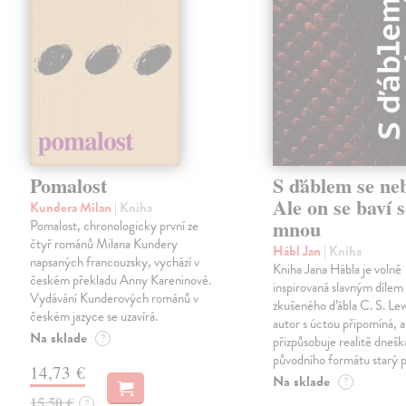
Pomalost
S ďáblem se ne
Ale on se baví s
Kundera Milan
| Kniha
mnou
Pomalost, chronologicky první ze
čtyř románů Milana Kundery
Hábl Jan
| Kniha
napsaných francouzsky, vychází v
Kniha Jana Hábla je volně
českém překladu Anny Kareninové.
inspirovaná slavným díle
Vydávání Kunderových románů v
zkušeného ďábla C. S. Lew
českém jazyce se uzavírá.
autor s úctou připomíná, a
Na sklade
?
přizpůsobuje realitě dneš
původního formátu starý 
14,73 €
Na sklade
?
15,50 €
?