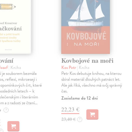
ování
Kovbojové na moři
Josef
| Kniha
Kos Petr
| Kniha
í je souborem bezmála
Petr Kos debutuje knihou, na kterou
os, reflexí, mikroesejí i
sbíral materiál dlouhých patnáct let.
vzpomínkových črt, které
Ale jak říká, všechno má svůj správný
 posledních letech – k
čas.
lečenským i literárním
Zasielame do 12 dní
em a z radosti ze čtení…
22,23 €
e
?
23,40 €
?
€
?