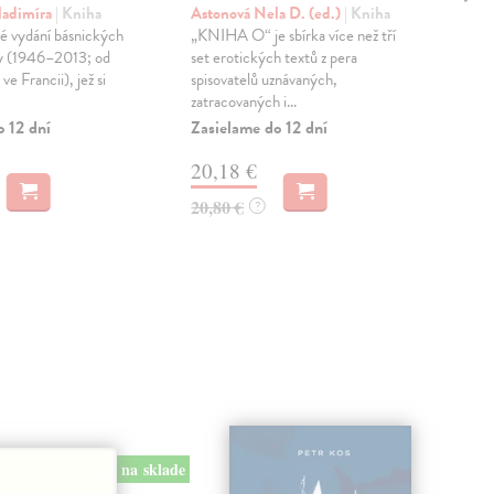
ladimíra
| Kniha
Astonová Nela D. (ed.)
| Kniha
Šál
é vydání básnických
„KNIHA O“ je sbírka více než tří
Turi
ky (1946–2013; od
set erotických textů z pera
fen
ve Francii), jež si
spisovatelů uznávaných,
obd
zatracovaných i...
Na 
Dod
o 12 dní
Zasielame do 12 dní
18
20,18 €
18,
20,80 €
?
na sklade