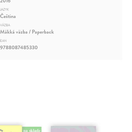
2016
JAZYK
Čeština
VÄZBA
Mäkká väzba / Paperback
EAN
9788087485330
na sklade