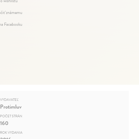
o wishlistu
čiť známemu
 na Facebooku
VYDAVATEĽ
Protimluv
POČET STRÁN
160
ROK VYDANIA