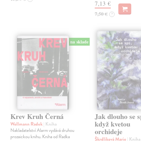
7,13 €
7,50 €
?
na sklade
Krev Kruh Černá
Jak dlouho se s
když kvetou
Wollmann Radek
| Kniha
orchideje
Nakladatelství Alarm vydává druhou
prozaickou knihu. Kniha od Radka
Škrdlíková Marie
| Kniha