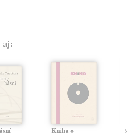
 aj:
ásní
Kniha o
Tu