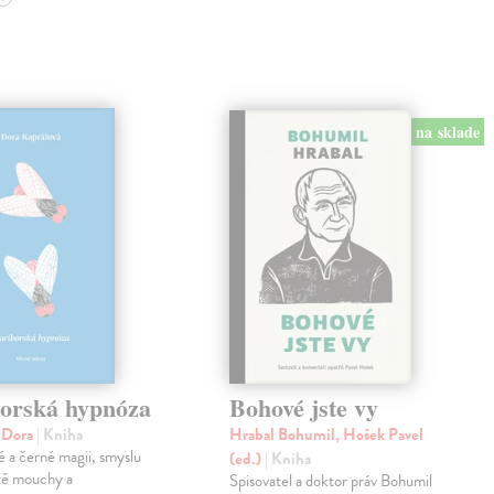
na sklade
orská hypnóza
Bohové jste vy
á Dora
| Kniha
Hrabal Bohumil, Hošek Pavel
lé a černé magii, smyslu
(ed.)
| Kniha
otě mouchy a
Spisovatel a doktor práv Bohumil