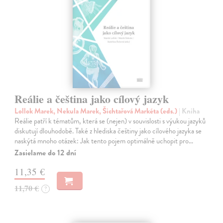
Reálie a čeština jako cílový jazyk
Lollok Marek, Nekula Marek, Šichtařová Markéta (eds.)
| Kniha
Reálie patří k tématům, která se (nejen) v souvislosti s výukou jazyků
diskutují dlouhodobě. Také z hlediska češtiny jako cílového jazyka se
naskýtá mnoho otázek: Jak tento pojem optimálně uchopit pro…
Zasielame do 12 dní
11,35 €
11,70 €
?