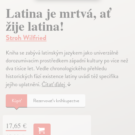
Latina je mrtvá, ať
žije latina!
Stroh Wilfried
Kniha se zabývá latinským jazykem jako univerzálně
dorozumívacím prostředkem západní kultury po více než
dva tisíce let. Vedle chronologického přehledu
historických fází existence latiny uvádí též specifika
jejího uplatnění.
Čítať ďalej
↓
Kúpiť
Rezervovať v kníhkupectve
17,65 €