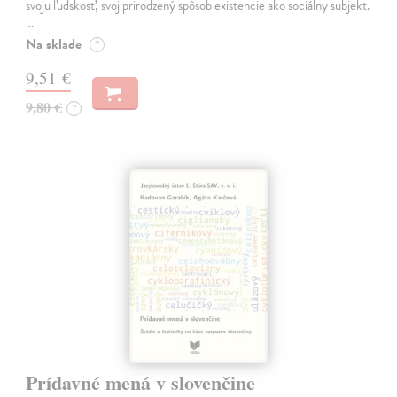
svoju ľudskosť, svoj prirodzený spôsob existencie ako sociálny subjekt.
…
Na sklade
?
9,51 €
9,80 €
?
Prídavné mená v slovenčine