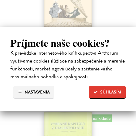
Príjmete naše cookies?
Etymológia záhadná aj zábavná
Krekáňová Ivana
| Kniha
K prevádzke internetového kníhkupectva Artforum
Ako súvisí králik s Karolom Veľkým? Čo má Dunčo s Dunajom a Elvis
využívame cookies slúžiace na zabezpečenie a meranie
Presley s punkom?
funkčnosti, marketingové účely a zaistenie vášho
Na sklade
?
maximálneho pohodlia a spokojnosti.
18,99 €
19,99 €
?
NASTAVENIA
SÚHLASÍM
na sklade