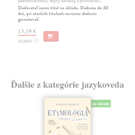
paleoslovienistiku, dejiny slavistiky a porovnávaci...
Jed
můž
Dodávateľ nemá titul na sklade. Dodanie do 30
dní, pri starších tituloch nevieme dodanie
anal
garantovať.
Na
13,19 €
22
13,60 €
?
23
Ďalšie z kategórie jazykoveda
na sklade