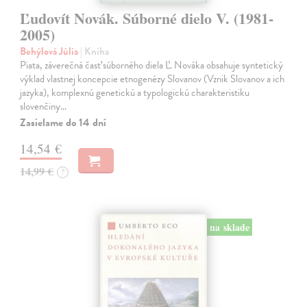
Ľudovít Novák. Súborné dielo V. (1981-
2005)
Behýlová Júlia
| Kniha
Piata, záverečná časť súborného diela Ľ. Nováka obsahuje syntetický
výklad vlastnej koncepcie etnogenézy Slovanov (Vznik Slovanov a ich
jazyka), komplexnú genetickú a typologickú charakteristiku
slovenčiny…
Zasielame do 14 dní
14,54 €
14,99 €
?
na sklade