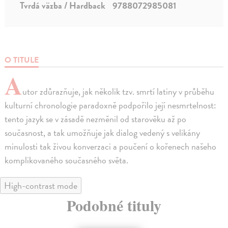
Tvrdá väzba / Hardback
9788072985081
O TITULE
A
utor zdůrazňuje, jak několik tzv. smrtí latiny v průběhu
kulturní chronologie paradoxně podpořilo její nesmrtelnost:
tento jazyk se v zásadě nezměnil od starověku až po
současnost, a tak umožňuje jak dialog vedený s velikány
minulosti tak živou konverzaci a poučení o kořenech našeho
komplikovaného současného světa.
High-contrast mode
Podobné tituly