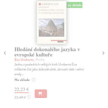
na sklade
Hledání dokonalého jazyka v
Š
evropské kultuře
Ou
Tre
Eco Umberto
| Kniha
čes
Jednu z posledních velkých knih Umberta Eca
můžeme číst jako dobrodružné, zároveň však i velmi
Za
analy...
22
Na sklade
?
23
22,23 €
23,40 €
?