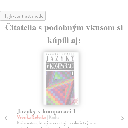
High-contrast mode
Čitatelia s podobným vkusom si
kúpili aj:
Jazyky v komparaci 1
H
e
Večerka Radoslav
| Kniha
Kniha autora, ktorý sa orientuje predovšetkým na
Ec