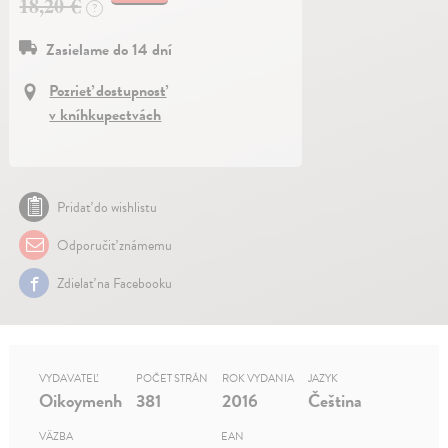
18,20 €
?
Zasielame do 14 dní
Pozrieť dostupnosť
v kníhkupectvách
Pridať do wishlistu
Odporučiť známemu
Zdielať na Facebooku
VYDAVATEĽ
POČET STRÁN
ROK VYDANIA
JAZYK
Oikoymenh
381
2016
Čeština
VÄZBA
EAN