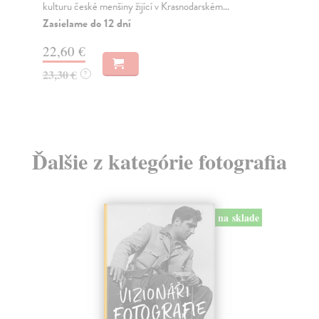
kulturu české menšiny žijící v Krasnodarském...
Za
Zasielame do 12 dní
15
22,60 €
15
23,30 €
?
Ďalšie z kategórie fotografia
na sklade