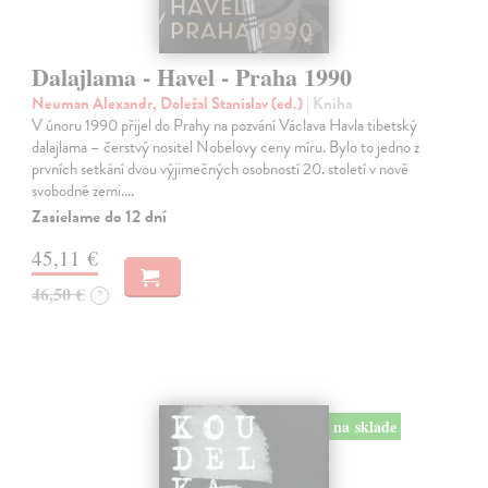
Dalajlama - Havel - Praha 1990
Neuman Alexandr, Doležal Stanislav (ed.)
| Kniha
V únoru 1990 přijel do Prahy na pozvání Václava Havla tibetský
dalajlama – čerstvý nositel Nobelovy ceny míru. Bylo to jedno z
prvních setkání dvou výjimečných osobností 20. století v nově
svobodné zemi.…
Zasielame do 12 dní
45,11 €
46,50 €
?
na sklade