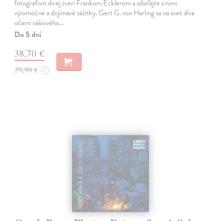
fotografom divej zveri Frankom Ecklerom a zdieľajte s nimi
výnimočné a dojímavé zážitky. Gert G. von Harling sa na svet díva
očami vášnivého…
Do 5 dní
38,70 €
39,90 €
?