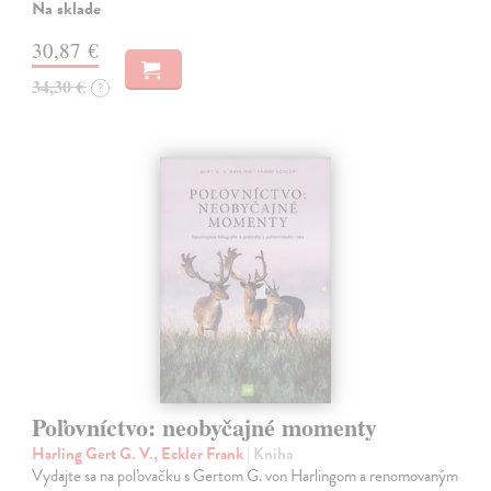
Na sklade
30,87 €
34,30 €
?
Poľovníctvo: neobyčajné momenty
Harling Gert G. V., Eckler Frank
| Kniha
Vydajte sa na poľovačku s Gertom G. von Harlingom a renomovaným