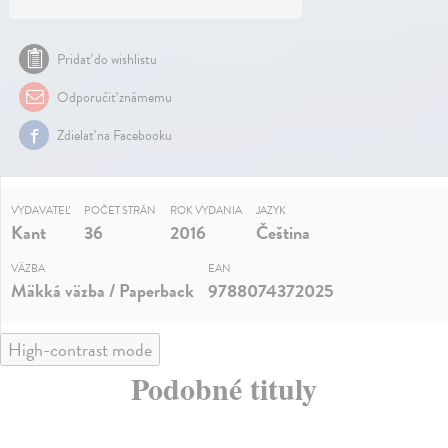
Pridať do wishlistu
Odporučiť známemu
Zdielať na Facebooku
VYDAVATEĽ
POČET STRÁN
ROK VYDANIA
JAZYK
Kant
36
2016
Čeština
VÄZBA
EAN
Mäkká väzba / Paperback
9788074372025
High-contrast mode
Podobné tituly