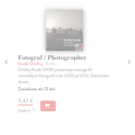
Fotograf / Photographer
G
Kozák Ondřej
| Kniha
Po
Ondřej Kozák (1978) prezentuje monografii
Kat
černobílých fotografií z let 2005 až 2010. Ústředním
sní
témat...
Za
Zasielame do 12 dní
8,
5,43 €
9,
5,60 €
?