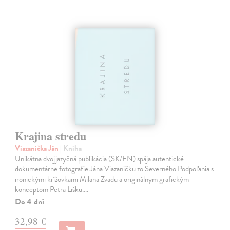
Krajina stredu
Viazanička Ján
| Kniha
Unikátna dvojjazyčná publikácia (SK/EN) spája autentické
dokumentárne fotografie Jána Viazaničku zo Severného Podpoľania s
ironickými krížovkami Milana Zvadu a originálnym grafickým
konceptom Petra Lišku.…
Do 4 dní
32,98 €