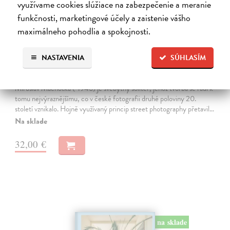
využívame cookies slúžiace na zabezpečenie a meranie
funkčnosti, marketingové účely a zaistenie vášho
maximálneho pohodlia a spokojnosti.
NASTAVENIA
SÚHLASÍM
Fragmenty / Fragments
Machotka Miroslav
| Kniha
Miroslav Machotka (*1946) je svébytný solitér, jehož tvorba se řadí k
tomu nejvýraznějšímu, co v české fotografii druhé poloviny 20.
století vznikalo. Hojně využívaný princip street photography přetavil…
Na sklade
32,00 €
na sklade