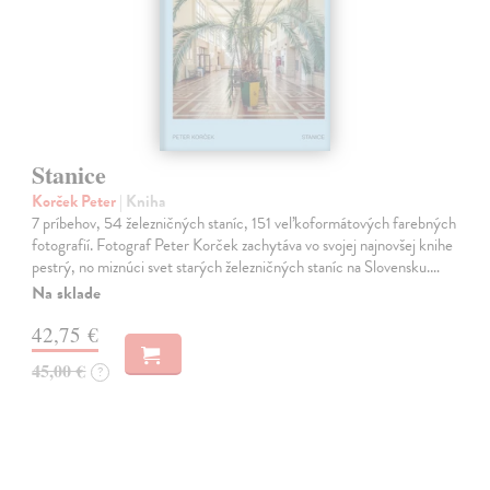
Stanice
Korček Peter
| Kniha
7 príbehov, 54 železničných staníc, 151 veľkoformátových farebných
fotografií. Fotograf Peter Korček zachytáva vo svojej najnovšej knihe
pestrý, no miznúci svet starých železničných staníc na Slovensku.…
Na sklade
42,75 €
45,00 €
?