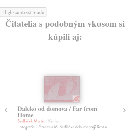
High-contrast mode
Čitatelia s podobným vkusom si
kúpili aj:
Daleko od domova / Far from
J
Home
Bir
Mon
Sedláček Martin
| Kniha
pro
Fotografie J. Štreita a M. Sedláčka dokumentují život a