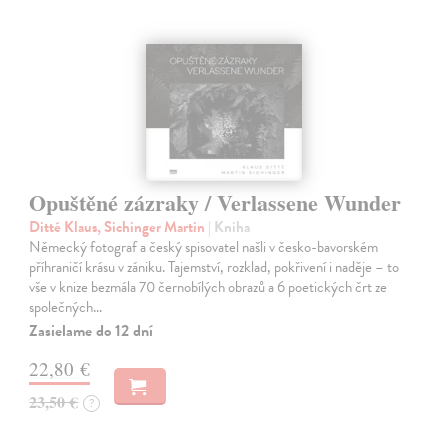
Opuštěné zázraky / Verlassene Wunder
Ditté Klaus, Sichinger Martin
| Kniha
Německý fotograf a český spisovatel našli v česko-bavorském
příhraničí krásu v zániku. Tajemství, rozklad, pokřivení i naděje – to
vše v knize bezmála 70 černobílých obrazů a 6 poetických črt ze
společných…
Zasielame do 12 dní
22,80 €
23,50 €
?