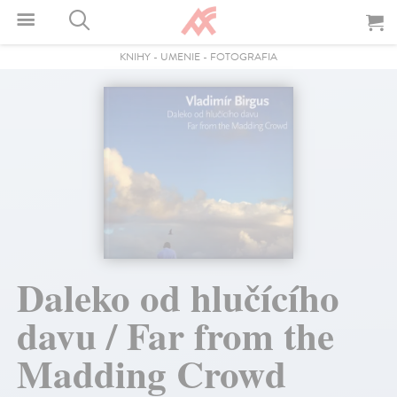
KNIHY
-
UMENIE
-
FOTOGRAFIA
Daleko od hlučícího
davu / Far from the
Madding Crowd