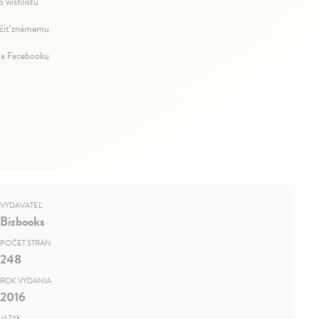
o wishlistu
iť známemu
na Facebooku
VYDAVATEĽ
Bizbooks
POČET STRÁN
248
ROK VYDANIA
2016
JAZYK