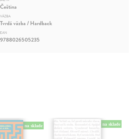
Čeština
VÄZBA
Tvrdá väzba / Hardback
EAN
9788026505235
na sklade
na sklade