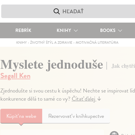
REBRÍK
KNIHY
BOOKS
KNIHY
-
ŽIVOTNÝ ŠTÝL A ZDRAVIE
-
MOTIVAČNÁ LITERATÚRA
Myslete jednoduše
Jak chytř
Segall Ken
Zjednodušte si svou cestu k úspěchu! Nechte se inspirovat lídr
konkurence dělá to samé co vy?
Čítať ďalej
↓
Kúpiť
na webe
Rezervovať v kníhkupectve