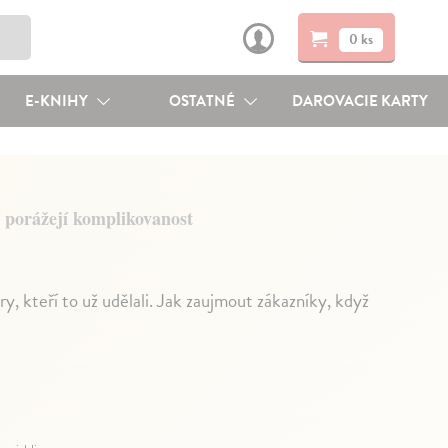
0 ks
E-KNIHY
OSTATNÉ
DAROVACIE KARTY
í porážejí komplikovanost
y, kteří to už udělali. Jak zaujmout zákazníky, když