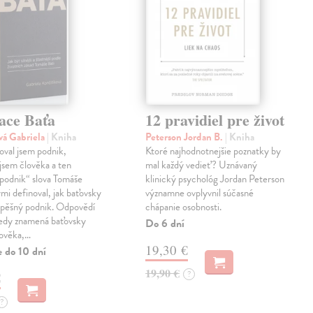
ace Baťa
12 pravidiel pre život
vá Gabriela
| Kniha
Peterson Jordan B.
| Kniha
val jsem podnik,
Ktoré najhodnotnejšie poznatky by
jsem člověka a ten
mal každý vedieť? Uznávaný
podnik“ slova Tomáše
klinický psychológ Jordan Peterson
ými definoval, jak baťovsky
významne ovplyvnil súčasné
spěšný podnik. Odpovědí
chápanie osobnosti.
tedy znamená baťovsky
Do 6 dní
lověka,…
19,30 €
e do 10 dní
19,90 €
?
€
?