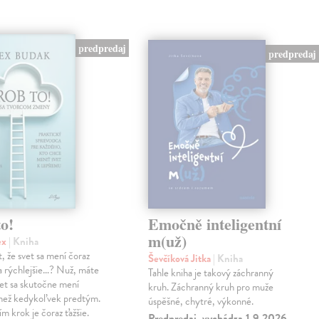
predpredaj
predpredaj
o!
Emočně inteligentní
m(už)
ex
| Kniha
, že svet sa mení čoraz
Ševčíková Jitka
| Kniha
 a rýchlejšie…? Nuž, máte
Tahle kniha je takový záchranný
et sa skutočne mení
kruh. Záchranný kruh pro muže
 než kedykoľvek predtým.
úspěšné, chytré, výkonné.
ím krok je čoraz ťažšie.
Predpredaj, vychádza 1.9.2026,