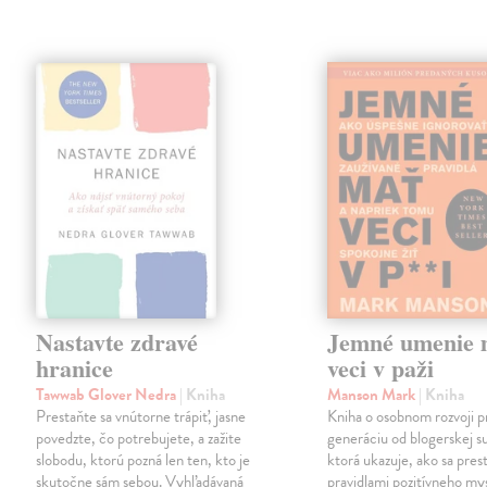
Nastavte zdravé
Jemné umenie 
hranice
veci v paži
Tawwab Glover Nedra
| Kniha
Manson Mark
| Kniha
Prestaňte sa vnútorne trápiť, jasne
Kniha o osobnom rozvoji p
povedzte, čo potrebujete, a zažite
generáciu od blogerskej s
slobodu, ktorú pozná len ten, kto je
ktorá ukazuje, ako sa prest
skutočne sám sebou. Vyhľadávaná
pravidlami pozitívneho mys