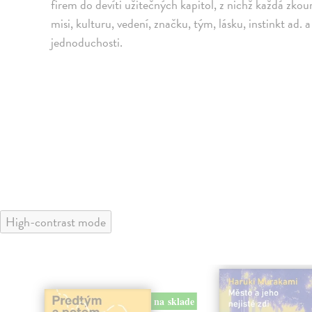
firem do devíti užitečných kapitol, z nichž každá zko
misi, kulturu, vedení, značku, tým, lásku, instinkt ad
jednoduchosti.
High-contrast mode
na sklade