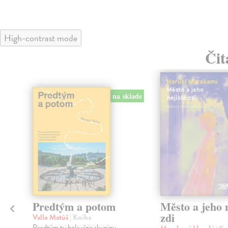
High-contrast mode
Čit
na sklade
Predtým a potom
Město a jeho n
zdi
Vallo Matúš
| Kniha
Predtým tu bola vízia skupiny