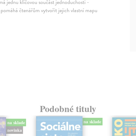
umá jednu klíčovou součást jednoduchosti -
. a pomáhá čtenářům vytvořit jejich vlastní mapu
Podobné tituly
na sklade
na sklade
novinka