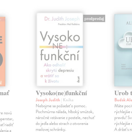
predpredaj
mať
Vysoko(ne)funkční
Urob t
Joseph Judith
| Kniha
Budak Al
Nebojme sa požiadať o pomoc.
Máte pocit
Pochmúrna nálada, hlboký smútok,
rýchlejšie
re novú
náročné vstávanie z postele, nechuť
pravdu! Sv
uperstar,
do jedla alebo strach z otvorenia
rýchlejšie
ať riadiť
mailovej schránky.
A držať s n
lenia a