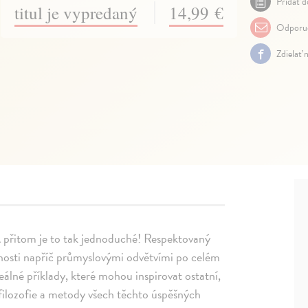
Pridať d
titul je vypredaný
14,99 €
Odporuč
Zdielať 
 A přitom je to tak jednoduché! Respektovaný
čnosti napříč průmyslovými odvětvími po celém
eálné příklady, které mohou inspirovat ostatní,
e filozofie a metody všech těchto úspěšných