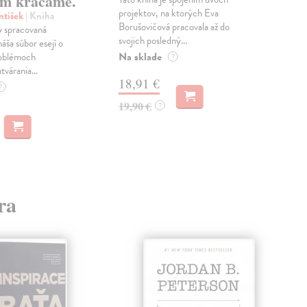
m kráčame.
projektov, na ktorých Eva
čty
ntišek
| Kniha
Borušovičová pracovala až do
naps
 spracovaná
svojich posledný...
česk
náša súbor esejí o
Na sklade
Na 
oblémoch
?
tvárania...
18,91 €
14
?
19,90 €
15,
?
ra