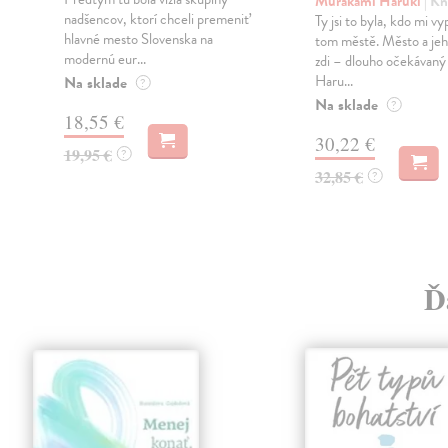
Murakami Haruki
| Kn
nadšencov, ktorí chceli premeniť
Ty jsi to byla, kdo mi vy
hlavné mesto Slovenska na
tom městě. Město a jeh
modernú eur...
zdi – dlouho očekávan
Haru...
Na sklade
?
Na sklade
?
18,55 €
30,22 €
19,95 €
?
32,85 €
?
Ď