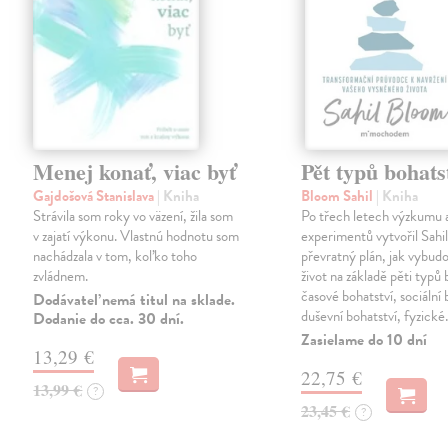
Menej konať, viac byť
Pět typů bohats
Gajdošová Stanislava
| Kniha
Bloom Sahil
| Kniha
Strávila som roky vo väzení, žila som
Po třech letech výzkumu 
v zajatí výkonu. Vlastnú hodnotu som
experimentů vytvořil Sahi
nachádzala v tom, koľko toho
převratný plán, jak vybudo
zvládnem.
život na základě pěti typů 
časové bohatství, sociální 
Dodávateľ nemá titul na sklade.
duševní bohatství, fyzick
Dodanie do cca. 30 dní.
Zasielame do 10 dní
13,29 €
22,75 €
13,99 €
?
23,45 €
?