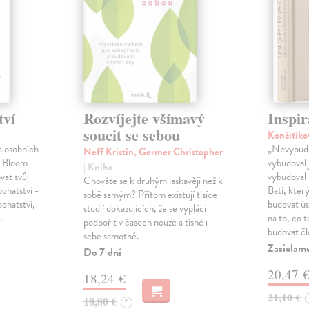
tví
Rozvíjejte všímavý
Inspir
soucit se sebou
Končitíko
a osobních
„Nevybudo
Neff Kristin, Germer Christopher
l Bloom
vybudoval 
| Kniha
vat svůj
vybudoval 
Chováte se k druhým laskavěji než k
bohatství -
Bati, kter
sobě samým? Přitom existují tisíce
bohatství,
budovat ú
studií dokazujících, že se vyplácí
é…
na to, co 
podpořit v časech nouze a tísně i
budovat č
sebe samotné.
Zasielam
Do 7 dní
20,47 
18,24 €
21,10 €
18,80 €
?