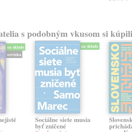
atelia s podobným vkusom si kúpili
na sklade
na sklade
novinka
ejisté
Sociálne siete musia
Slovens
byť zničené
prichád