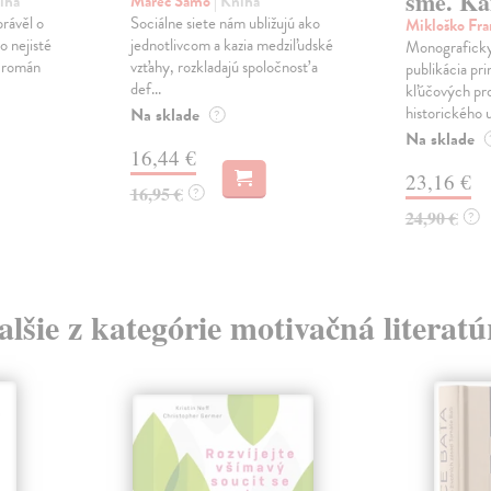
sme. Ka
iha
Marec Samo
| Kniha
právěl o
Sociálne siete nám ubližujú ako
Mikloško Fra
o nejisté
jednotlivcom a kazia medziľudské
Monograficky
ý román
vzťahy, rozkladajú spoločnosť a
publikácia pri
def...
kľúčových pr
historického u
Na sklade
?
Na sklade
16,44 €
23,16 €
16,95 €
?
24,90 €
?
alšie z kategórie motivačná literatú