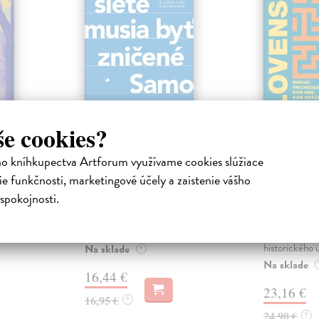
še cookies?
ejisté
Sociálne siete musia
Slovens
byť zničené
prichád
ho kníhkupectva Artforum využívame cookies slúžiace
sme. Ka
iha
Marec Samo
| Kniha
e funkčnosti, marketingové účely a zaistenie vášho
právěl o
Sociálne siete nám ubližujú ako
Mikloško Fra
spokojnosti.
o nejisté
jednotlivcom a kazia medziľudské
Monograficky
ý román
vzťahy, rozkladajú spoločnosť a
publikácia pri
def...
kľúčových pr
historického u
Na sklade
?
Na sklade
16,44 €
23,16 €
16,95 €
?
24,90 €
?