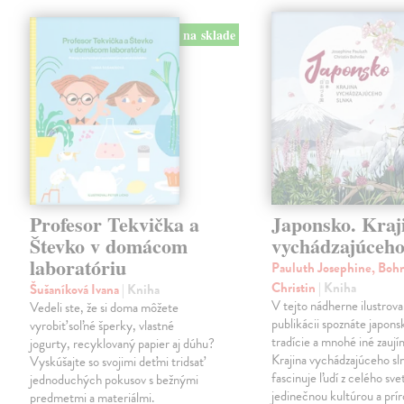
na sklade
Profesor Tekvička a
Japonsko. Kraj
Števko v domácom
vychádzajúceho
laboratóriu
Pauluth Josephine, Boh
Christin
| Kniha
Šušaníková Ivana
| Kniha
V tejto nádherne ilustrova
Vedeli ste, že si doma môžete
publikácii spoznáte japons
vyrobiť soľné šperky, vlastné
tradície a mnohé iné zaují
jogurty, recyklovaný papier aj dúhu?
Krajina vychádzajúceho sl
Vyskúšajte so svojimi deťmi tridsať
fascinuje ľudí z celého sve
jednoduchých pokusov s bežnými
jedinečnou kultúrou a prí
predmetmi a materiálmi.