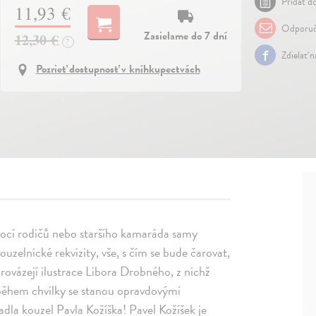
Pridať do
11,93 €
Odporuč
Zasielame do 7 dní
12,30 €
?
Zdielať 
Pozrieť dostupnosť v kníhkupectvách
omocí rodičů nebo staršího kamaráda samy
ouzelnické rekvizity, vše, s čím se bude čarovat,
ovázejí ilustrace Libora Drobného, z nichž
a během chvilky se stanou opravdovými
adla kouzel Pavla Kožíška! Pavel Kožíšek je