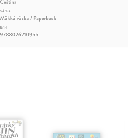
Čeština
VÄZBA
Mäkká väzba / Paperback
EAN
9788026210955