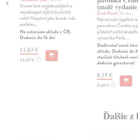
(malé vydanie
Dvacet šest nejjedovatějších a
nejnebezpečnějších živočichů
Čech Pavel
| Kniha
světa! Nepatrní jako komár rodu
Pokračování úspěšné sér
anofeles...
pavoučkovi Čendovi a j
Na externom sklade v ČR.
přátelích od brněnskéh
Dodanie do 16 dní
výtvarníka Pavla ...
Dodávateľ nemá titu
11,63 €
sklade. Dodanie do 3
starších tituloch ne
11,99 €
?
dodanie garantovať.
8,15 €
8,40 €
?
Ďalšie z