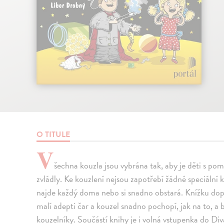
O TITULE
V
šechna kouzla jsou vybrána tak, aby je děti s p
zvládly. Ke kouzlení nejsou zapotřebí žádné speciální k
najde každý doma nebo si snadno obstará. Knížku dopr
malí adepti čar a kouzel snadno pochopí, jak na to, 
kouzelníky. Součástí knihy je i volná vstupenka do Div