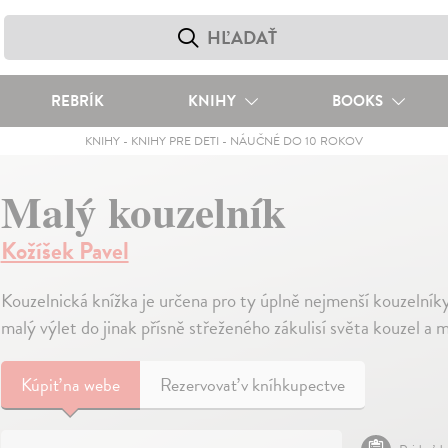
REBRÍK
KNIHY
BOOKS
KNIHY
-
KNIHY PRE DETI
-
NÁUČNÉ DO 10 ROKOV
Malý kouzelník
Kožíšek Pavel
Kouzelnická knížka je určena pro ty úplně nejmenší kouzelníky.
malý výlet do jinak přísně střeženého zákulisí světa kouzel a 
Kúpiť
na webe
Rezervovať v kníhkupectve