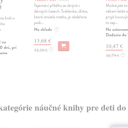
)
Tajemství příběhu se skrývá v
Možná jste to 
dávných časech. Sněženka, dívka,
někam letět a 
které zmizela matka, je obdařena
projít kovov
ie knih o
podi...
to zap...
eho
Na sklade
Na externom
o
?
Dodanie do 
13,68 €
l na
10,47 €
0 dní, pri
14,10 €
?
vieme
10,79 €
?
 kategórie náučné knihy pre deti do