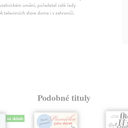
kouzelnickém umění, pořadatel celé řady
vek televizních show doma i v zahraničí.
Podobné tituly
na sklade