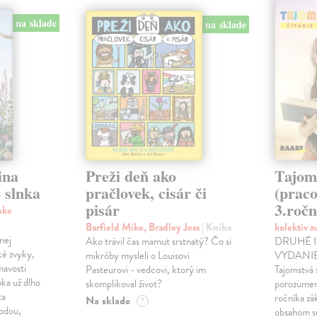
na sklade
na sklade
ina
Preži deň ako
Tajom
 slnka
pračlovek, cisár či
(praco
pisár
3.ročn
nke
Barfield Mike, Bradley Jess
| Kniha
kolektív 
nej
Ako trávil čas mamut srstnatý? Čo si
DRUHÉ 
ké zvyky,
mikróby mysleli o Louisovi
VYDANIE!
mavosti
Pasteurovi - vedcovi, ktorý im
Tajomstvá 
nka už dlho
skomplikoval život?
porozumení
ta
ročníka zá
Na sklade
?
rodou,
obsahom sú