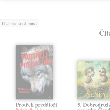
High-contrast mode
Čit
Protřelí predátoři
5. Dobrodružs
pavouka Čen
Pecháček Pavel
| Kniha