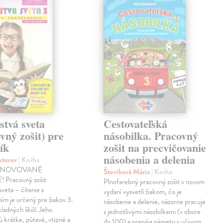
stvá sveta
Cestovateľská
vný zošit) pre
násobilka. Pracovný
ík
zošit na precvičovanie
násobenia a delenia
autorov
| Kniha
INOVOVANÉ
Števíková Mária
| Kniha
 Pracovný zošit
Plnofarebný pracovný zošit v novom
sveta – čítanie s
vydaní vysvetlí žiakom, čo je
m je určený pre žiakov 3.
násobenie a delenie, názorne pracuje
kladných škôl. Jeho
s jednotlivými násobilkami (v obore
 krátke, pútavé, vtipné a
do 100) a prepája námety s učivom