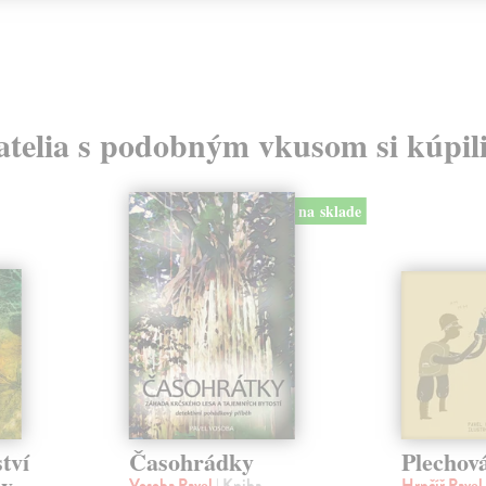
atelia s podobným vkusom si kúpili
na sklade
tví
Časohrádky
Plechov
dy
Vosoba Pavel
| Kniha
Hrnčíř Pavel