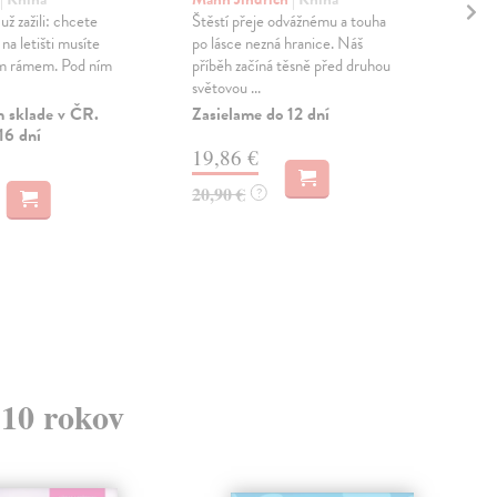
už zažili: chcete
Štěstí přeje odvážnému a touha
Kni
na letišti musíte
po lásce nezná hranice. Náš
Kosa
ým rámem. Pod ním
příběh začíná těsně před druhou
dop
světovou ...
súst
 sklade v ČR.
Zasielame do 12 dní
Na 
16 dní
19,86 €
23
20,90 €
24,
?
 10 rokov