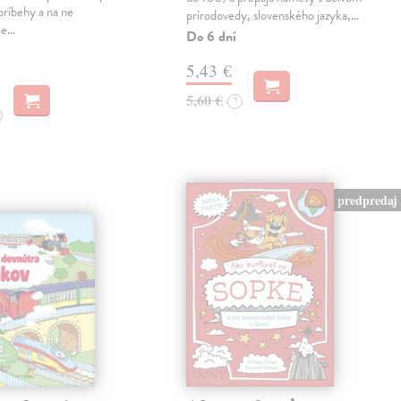
príbehy a na ne
prírodovedy, slovenského jazyka,…
ce…
Do 6 dní
5,43 €
5,60 €
?
predpredaj