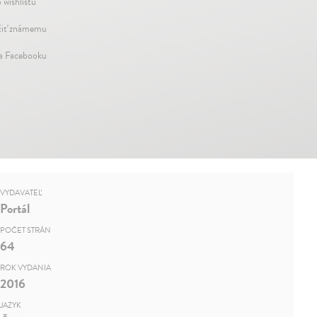
 wishlistu
iť známemu
na Facebooku
VYDAVATEĽ
Portál
POČET STRÁN
64
ROK VYDANIA
2016
JAZYK