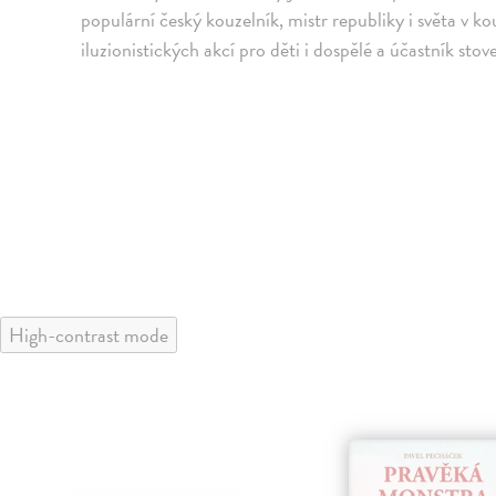
populární český kouzelník, mistr republiky i světa v 
iluzionistických akcí pro děti i dospělé a účastník sto
High-contrast mode