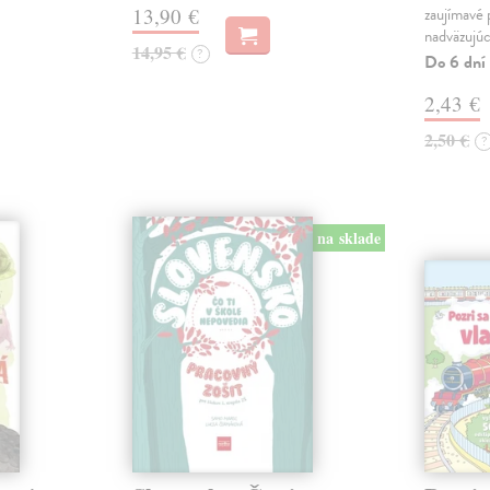
13,90 €
zaujímavé 
nadväzujú
14,95 €
?
Do 6 dní
2,43 €
2,50 €
?
na sklade