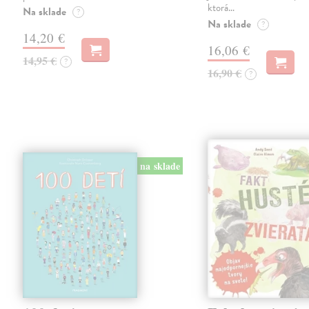
ktorá…
Na sklade
?
Na sklade
?
14,20 €
16,06 €
14,95 €
?
16,90 €
?
na sklade