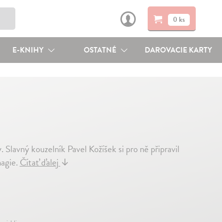
0 ks
E-KNIHY
OSTATNÉ
DAROVACIE KARTY
 Slavný kouzelník Pavel Kožíšek si pro ně připravil
magie.
Čítať ďalej
↓