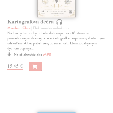
Kartografova dcéra
Marchant Clare
| Elektronická audiokniha
Nádherný historický príbeh odohrávajúci sa v 16. storočí o
pozoruhodnej a odvážnej žene – kartografke, inšpirovaný skutočnými
udalosťami. A tiež príbeh ženy zo súčasnosti, ktorá zo zatajeným
dychom objavuje…
Na stiahnutie ako
MP3
15,45 €