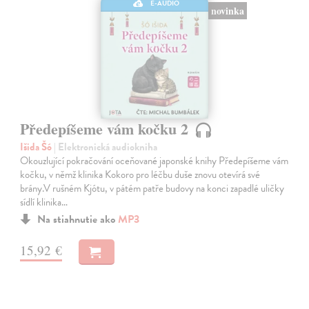
E-AUDIO
novinka
Předepíšeme vám kočku 2
Išida Šó
| Elektronická audiokniha
Okouzlující pokračování oceňované japonské knihy Předepíšeme vám
kočku, v němž klinika Kokoro pro léčbu duše znovu otevírá své
brány.V rušném Kjótu, v pátém patře budovy na konci zapadlé uličky
sídlí klinika…
Na stiahnutie ako
MP3
15,92 €