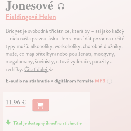
Jonesové
Fieldingová Helen
Bridget je svobodná třicátnice, která by – asi jako každý
– ráda našla pravou lásku. Jen si musí dát pozor na určité
typy mužů: alkoholiky, workoholiky, chorobné dlužníky,
muže, co mají přítelkyni nebo jsou ženatí, misogyny,
megalomany, šovinisty, citové vyděrače, parazity a
zvrhlíky.
Čítať ďalej
↓
E-audio na stiahnutie v digitálnom formáte
MP3
?
11,96 €
Titul je dostupný ihneď na stiahnutie