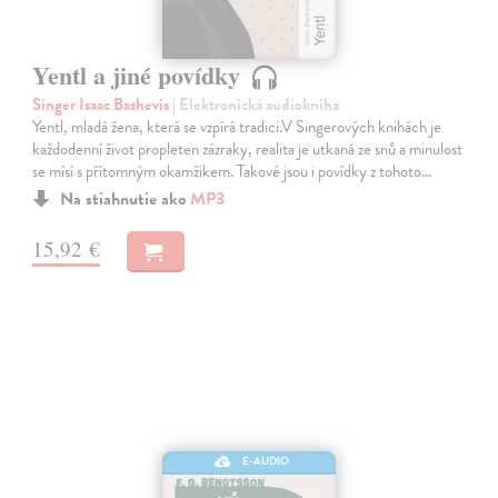
Yentl a jiné povídky
Singer Isaac Bashevis
| Elektronická audiokniha
Yentl, mladá žena, která se vzpírá tradici.V Singerových knihách je
každodenní život propleten zázraky, realita je utkaná ze snů a minulost
se mísí s přítomným okamžikem. Takové jsou i povídky z tohoto…
Na stiahnutie ako
MP3
15,92 €
E-AUDIO