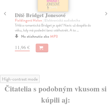
Bridget Jonesová - Láskou šílená
M
Fieldingová Helen
| Elektronická audiokniha
Se
Bridget Jonesová se vrací po téměř šestnácti letech na
Kdy
scénu. Leccos se bezpochyby změnilo, ale hodn...
svě
Na stiahnutie ako
MP3
15,96 €
17
High-contrast mode
Čitatelia s podobným vkusom si
kúpili aj: