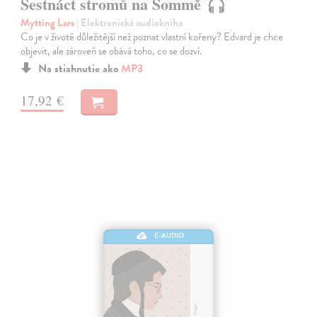
Šestnáct stromů na Sommě
Mytting Lars
| Elektronická audiokniha
Co je v životě důležitější než poznat vlastní kořeny? Edvard je chce
objevit, ale zároveň se obává toho, co se dozví.
Na stiahnutie ako
MP3
17,92 €
E-AUDIO