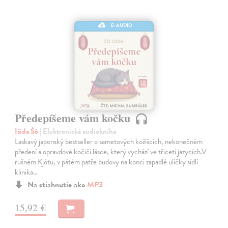
E-AUDIO
Předepíšeme vám kočku
Išida Šó
| Elektronická audiokniha
Laskavý japonský bestseller o sametových kožíšcích, nekonečném
předení a opravdové kočičí lásce, který vychází ve třiceti jazycích.V
rušném Kjótu, v pátém patře budovy na konci zapadlé uličky sídlí
klinika…
Na stiahnutie ako
MP3
15,92 €