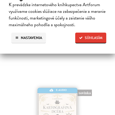
Franz Kafka
| Elektronická audiokniha
K prevádzke internetového kníhkupectva Artforum
Notoricky známa poviedka Franza Kafku z roku 1915, v ktorej sa
využívame cookies slúžiace na zabezpečenie a meranie
obchodný cestujúci Gregor Samsa jedného rána prebudí v posteli ako
funkčnosti, marketingové účely a zaistenie vášho
„odporný hmyz“.Je to príbeh premeny bez zľutovania či prílišného
súcitu…
maximálneho pohodlia a spokojnosti.
Na stiahnutie ako
MP3
NASTAVENIA
SÚHLASÍM
7,00 €
E-AUDIO
novinka