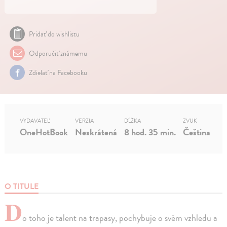
Pridať do wishlistu
Odporučiť známemu
Zdielať na Facebooku
VYDAVATEĽ
VERZIA
DĹŽKA
ZVUK
OneHotBook
Neskrátená
8 hod. 35 min.
Čeština
O TITULE
D
o toho je talent na trapasy, pochybuje o svém vzhledu a