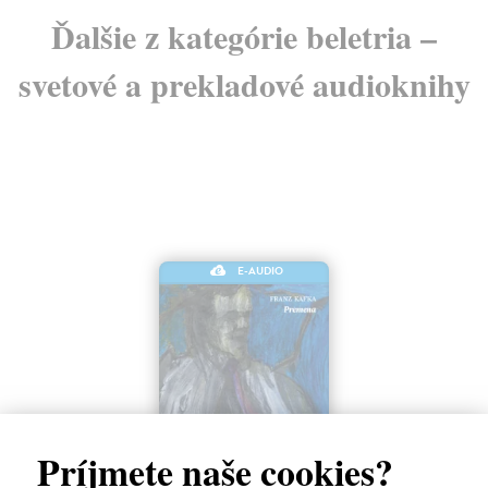
Ďalšie z kategórie beletria –
svetové a prekladové audioknihy
E-AUDIO
Príjmete naše cookies?
Premena