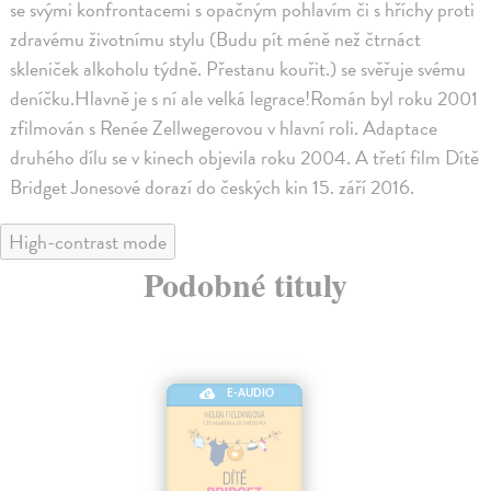
se svými konfrontacemi s opačným pohlavím či s hříchy proti
zdravému životnímu stylu (Budu pít méně než čtrnáct
skleniček alkoholu týdně. Přestanu kouřit.) se svěřuje svému
deníčku.Hlavně je s ní ale velká legrace!Román byl roku 2001
zfilmován s Renée Zellwegerovou v hlavní roli. Adaptace
druhého dílu se v kinech objevila roku 2004. A třetí film Dítě
Bridget Jonesové dorazí do českých kin 15. září 2016.
High-contrast mode
Podobné tituly
E-AUDIO