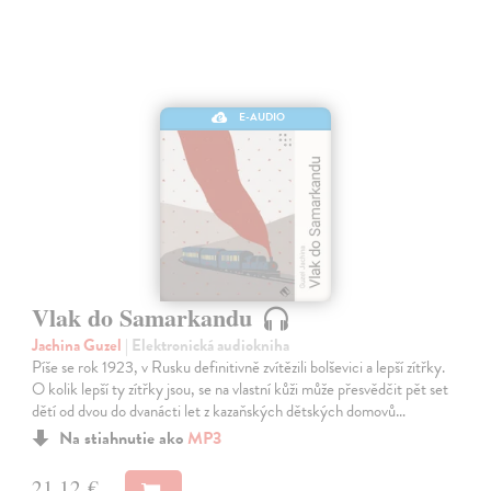
E-AUDIO
Vlak do Samarkandu
Jachina Guzel
| Elektronická audiokniha
Píše se rok 1923, v Rusku definitivně zvítězili bolševici a lepší zítřky.
O kolik lepší ty zítřky jsou, se na vlastní kůži může přesvědčit pět set
dětí od dvou do dvanácti let z kazaňských dětských domovů…
Na stiahnutie ako
MP3
21,12 €