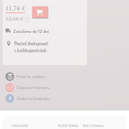
11,74 €
12,10 €
?
Zasielame do 12 dní
Pozrieť dostupnosť
v kníhkupectvách
Pridať do wishlistu
Odporučiť známemu
Zdielať na Facebooku
VYDAVATEĽ
POČET STRÁN
ROK VYDANIA