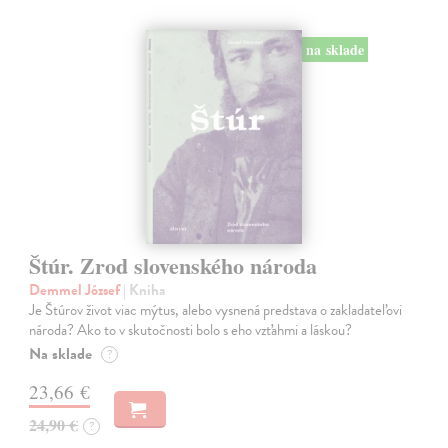
na sklade
Štúr. Zrod slovenského národa
Demmel József
| Kniha
Je Štúrov život viac mýtus, alebo vysnená predstava o zakladateľovi
národa? Ako to v skutočnosti bolo s eho vzťahmi a láskou?
Na sklade
?
23,66 €
24,90 €
?