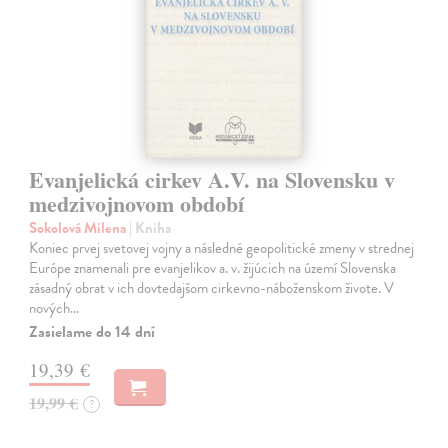
Evanjelická cirkev A.V. na Slovensku v
medzivojnovom období
Sokolová Milena
| Kniha
Koniec prvej svetovej vojny a následné geopolitické zmeny v strednej
Európe znamenali pre evanjelikov a. v. žijúcich na území Slovenska
zásadný obrat v ich dovtedajšom cirkevno-náboženskom živote. V
nových…
Zasielame do 14 dní
19,39 €
19,99 €
?