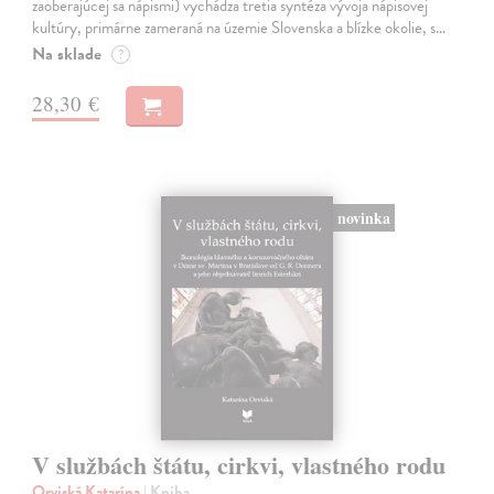
zaoberajúcej sa nápismi) vychádza tretia syntéza vývoja nápisovej
kultúry, primárne zameraná na územie Slovenska a blízke okolie, s…
Na sklade
?
28,30 €
novinka
V službách štátu, cirkvi, vlastného rodu
Orviská Katarína
| Kniha