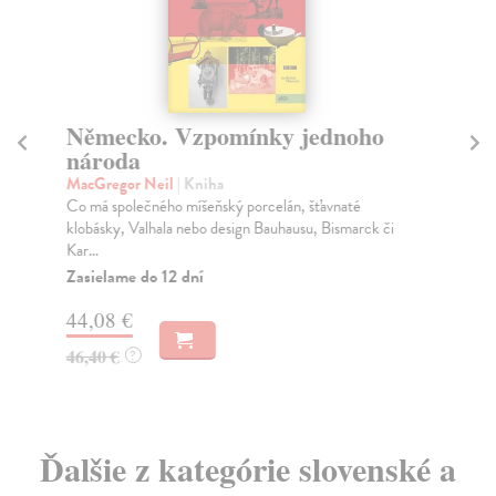
Německo. Vzpomínky jednoho
V
národa
R
MacGregor Neil
| Kniha
kol
Co má společného míšeňský porcelán, šťavnaté
Výb
klobásky, Valhala nebo design Bauhausu, Bismarck či
ruc
Kar...
Za
Zasielame do 12 dní
14
44,08 €
15
46,40 €
?
Ďalšie z kategórie slovenské a