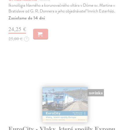
Ikonológia hlavného a korunovačného oltára v Dóme sv. Martina v
Bratislave od G. R. Donnera a jeho objednávateľ Imrich Esterházi.
Zasielame do 14 dní
24,25 €
25,00 €
?
novinka
EuroCity - Vlaky, které spojily Evropu