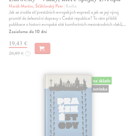
Harák Martin, Šťáhlavský Petr
| Kniha
Jak se zrodila síť prestižních evropských expresů a jak se její vývoj
promítl do železniční dopravy v České republice? To vám přiblíží
publikace o historii evropské sítě komfortních mezinárodních vlaků,…
Zasielame do 10 dní
19,43 €
20,89 €
?
na sklade
novinka