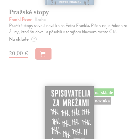
Pražské stopy
Frankl Peter
| Kniha
Pražské stopy sa volá nová kniha Petra Frankla. Píše v nej o židoch zo
Žiliny, ktorí študovali a pôsobili v terajšom hlavnom meste ČR.
Na sklade
?
20,00 €
na sklade
novinka