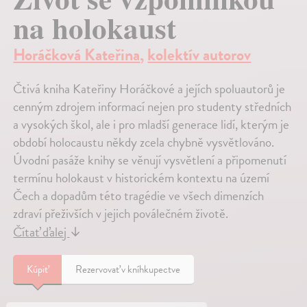
na holokaust
Horáčková Kateřina
,
kolektív autorov
Čtivá kniha Kateřiny Horáčkové a jejích spoluautorů je
cenným zdrojem informací nejen pro studenty středních
a vysokých škol, ale i pro mladší generace lidí, kterým je
období holocaustu někdy zcela chybně vysvětlováno.
Úvodní pasáže knihy se věnují vysvětlení a připomenutí
termínu holokaust v historickém kontextu na území
Čech a dopadům této tragédie ve všech dimenzích
zdraví přeživších v jejich poválečném životě.
Čítať ďalej
↓
Kúpiť
Rezervovať v kníhkupectve