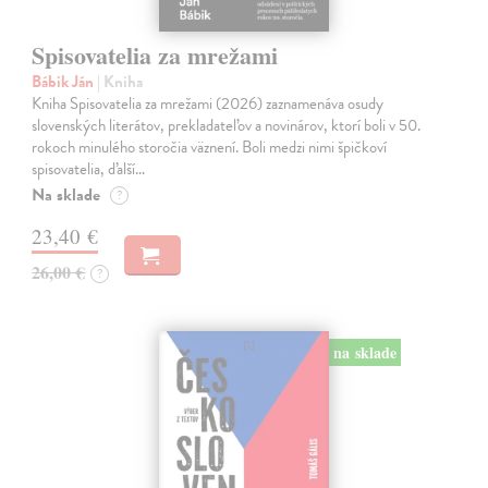
Spisovatelia za mrežami
Bábik Ján
| Kniha
Kniha Spisovatelia za mrežami (2026) zaznamenáva osudy
slovenských literátov, prekladateľov a novinárov, ktorí boli v 50.
rokoch minulého storočia väznení. Boli medzi nimi špičkoví
spisovatelia, ďalší…
Na sklade
?
23,40 €
26,00 €
?
na sklade