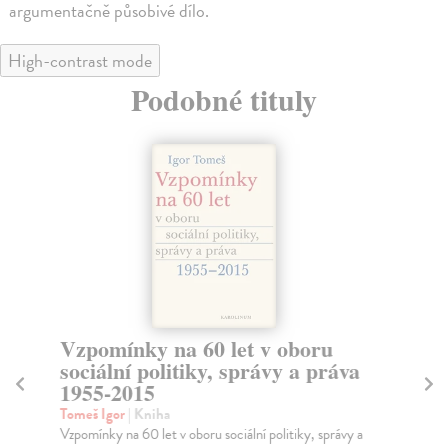
argumentačně působivé dílo.
High-contrast mode
Podobné tituly
Vzpomínky na 60 let v oboru
V
sociální politiky, správy a práva
Dv
1955-2015
Na 
stá
Tomeš Igor
| Kniha
Za
Vzpomínky na 60 let v oboru sociální politiky, správy a