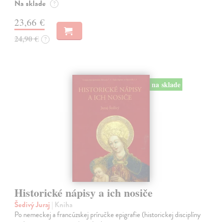
Na sklade
?
23,66 €
24,90 €
?
na sklade
Historické nápisy a ich nosiče
Šedivý Juraj
| Kniha
Po nemeckej a francúzskej príručke epigrafie (historickej disciplíny