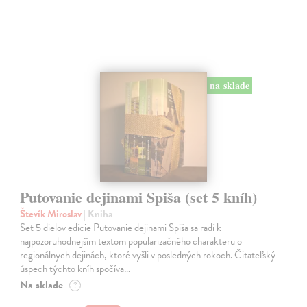
na sklade
Putovanie dejinami Spiša (set 5 kníh)
Števík Miroslav
| Kniha
Set 5 dielov edície Putovanie dejinami Spiša sa radí k
najpozoruhodnejším textom popularizačného charakteru o
regionálnych dejinách, ktoré vyšli v posledných rokoch. Čitateľský
úspech týchto kníh spočíva…
Na sklade
?