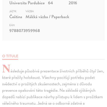
Univerzita Pardubice
64
2016
JAZYK
VÄZBA
Čeština
Mäkká väzba / Paperback
EAN
9788073959968
O TITULE
N
ásleduje působivá prezentace životních příběhů čtyř žen,
které přežily holokaust. Všechny pociťují potřebu podat
svědectví o prožitých zkušenostech, zejména z důvodu
prevence opakování této tragédie. Na základě zjištěných
dopadů nabízí publikace návrhy přístupu k lidem s prožitkem
válečného traumatu. Jedná se o odborně zdatné a