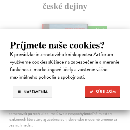
české dejiny
na sklade
Príjmete naše cookies?
K prevádzke internetového kníhkupectva Artforum
využívame cookies slúžiace na zabezpečenie a meranie
funkčnosti, marketingové účely a zaistenie vášho
maximálneho pohodlia a spokojnosti.
NASTAVENIA
SÚHLASÍM
Studne mútne
Getting Peter
| Kniha
Sú ikonickými postavami našej kultúry. Postavili im sochy a
pomenovali po nich ulice, majú svoje nespochybniteľné miesto v
lexikónoch literatúry aj učebniciach, slovenské moderné umenie sa
bez nich nedá…