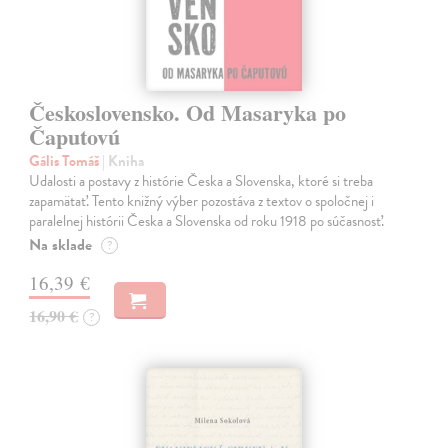
Československo. Od Masaryka po
Čaputovú
Gális Tomáš
| Kniha
Udalosti a postavy z histórie Česka a Slovenska, ktoré si treba
zapamätať. Tento knižný výber pozostáva z textov o spoločnej i
paralelnej histórii Česka a Slovenska od roku 1918 po súčasnosť.
Na sklade
?
16,39 €
16,90 €
?