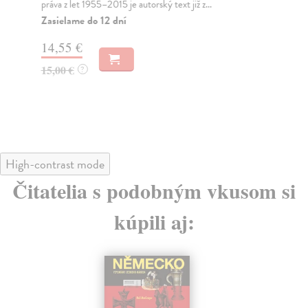
práva z let 1955–2015 je autorský text již z...
11
Zasielame do 12 dní
11
14,55 €
15,00 €
?
High-contrast mode
Čitatelia s podobným vkusom si
kúpili aj: