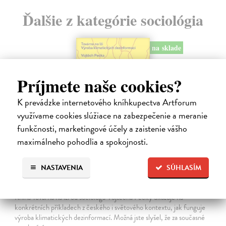
Ďalšie z kategórie sociológia
na sklade
Príjmete naše cookies?
K prevádzke internetového kníhkupectva Artforum
využívame cookies slúžiace na zabezpečenie a meranie
funkčnosti, marketingové účely a zaistenie vášho
maximálneho pohodlia a spokojnosti.
NASTAVENIA
SÚHLASÍM
Továrna na lži
Pecka Vojtěch
| Kniha
Kniha Továrna na lži od sociologa Vojtěcha Pecky ukazuje na
konkrétních příkladech z českého i světového kontextu, jak funguje
výroba klimatických dezinformací. Možná jste slyšel, že za současné