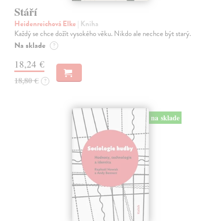
Stáří
Heidenreichová Elke
| Kniha
Každý se chce dožít vysokého věku. Nikdo ale nechce být starý.
Na sklade
?
18,24 €
18,80 €
?
na sklade