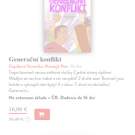
Generační konflikt
Capáková Veronika, Honzejk Petr
| Kniha
Trapní boomeři versus sněhové vločky Z jedné strany slyšíme:
Mladým se nechce makat a nic nevydrží! Z druhé zase: Boomeři jsou
hulváti a vykoupili nám byty! A z obou: Ti druzí na nás kašlou!
Generační…
Na externom sklade v ČR. Dodanie do 16 dní
16,00 €
16,49 €
?