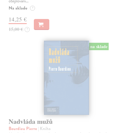
oteplování…
Na sklade
?
14,25 €
15,00 €
?
na sklade
Nadvláda mužů
Bourdieu Pierre
| Kniha