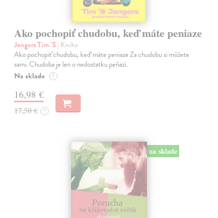
Ako pochopiť chudobu, keď máte peniaze
Jongers Tim 'S
| Kniha
Ako pochopiť chudobu, keď máte peniaze Za chudobu si môžete
sami. Chudoba je len o nedostatku peňazí.
Na sklade
?
16,98 €
17,50 €
?
na sklade