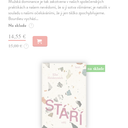
Mužská dominance je tak zakotvena v našich společenských
praktikách a našem nevědomí, že si jí sotva všímáme; je natolik v
souladu s našimi očekáváními, že ji jen těžko zpochybňujeme.
Bourdieu vychází…
Na sklade
?
14,55 €
15,00 €
?
na sklade