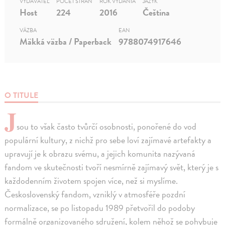
VYDAVATEĽ
POČET STRÁN
ROK VYDANIA
JAZYK
Host
224
2016
Čeština
VÄZBA
EAN
Mäkká väzba / Paperback
9788074917646
O TITULE
J
sou to však často tvůrčí osobnosti, ponořené do vod
populární kultury, z nichž pro sebe loví zajímavé artefakty a
upravují je k obrazu svému, a jejich komunita nazývaná
fandom ve skutečnosti tvoří nesmírně zajímavý svět, který je s
každodenním životem spojen více, než si myslíme.
Československý fandom, vzniklý v atmosféře pozdní
normalizace, se po listopadu 1989 přetvořil do podoby
formálně organizovaného sdružení, kolem něhož se pohybuje