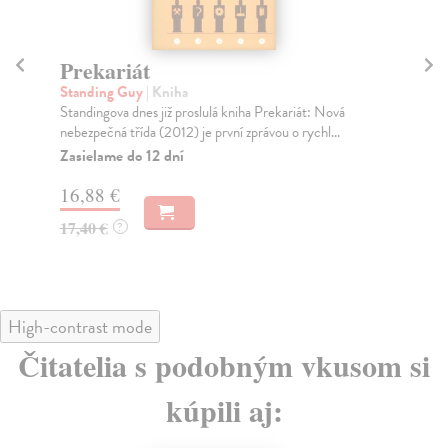
Prekariát
Co
Standing Guy
| Kniha
Tes
Standingova dnes již proslulá kniha Prekariát: Nová
Edi
nebezpečná třída (2012) je první zprávou o rychl...
kte
Zasielame do 12 dní
Za
16,88 €
22
17,40 €
23
?
High-contrast mode
Čitatelia s podobným vkusom si
kúpili aj: