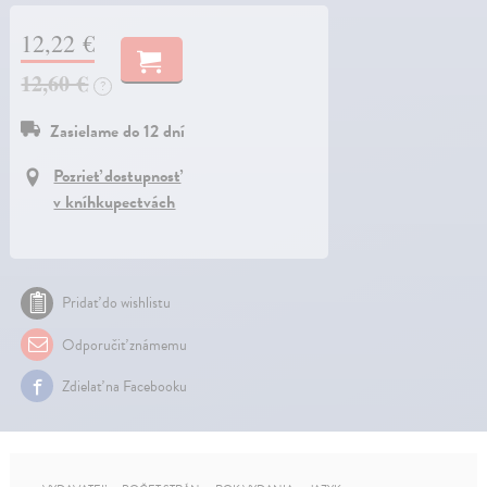
12,22 €
12,60 €
?
Zasielame do 12 dní
Pozrieť dostupnosť
v kníhkupectvách
Pridať do wishlistu
Odporučiť známemu
Zdielať na Facebooku