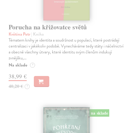
Porucha na křižovatce světů
Květina Petr
| Kniha
Tématem knihy je identita a soudržnost u populací, které postrádají
centralizaci v jakékoliv podobě. Vynecháváme tedy státy i náčelnictví
a obecně všechny útvary, které identitu svým členům indukují
zvnějšku,…
Na sklade
?
38,99 €
40,20 €
?
na sklade