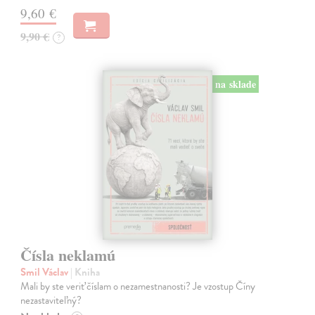
9,60 €
9,90 €
?
na sklade
Čísla neklamú
Smil Václav
| Kniha
Mali by ste veriť číslam o nezamestnanosti? Je vzostup Číny
nezastaviteľný?