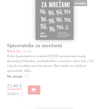
novinka
Spisovatelia za mrežami
Bábik Ján
| Kniha
Kniha Spisovatelia za mrežami (2026) zaznamenáva osudy
slovenských literátov, prekladateľov a novinárov, ktorí boli v 50.
rokoch minulého storočia väznení. Boli medzi nimi špičkoví
spisovatelia, ďalší…
Na sklade
?
23,40 €
26,00 €
?