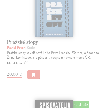
Pražské stopy
Frankl Peter
| Kniha
Pražské stopy sa volá nová kniha Petra Frankla. Píše v nej o židoch zo
Žiliny, ktorí študovali a pôsobili v terajšom hlavnom meste ČR.
Na sklade
?
20,00 €
na sklade