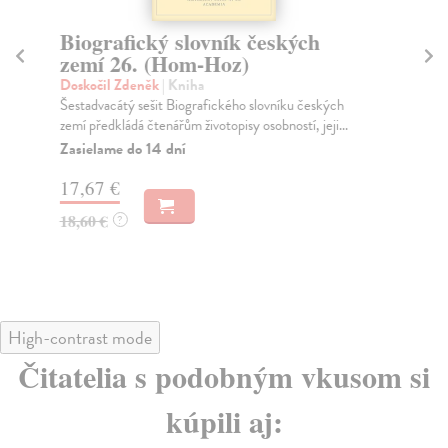
Biografický slovník českých
Bi
zemí 26. (Hom-Hoz)
ze
Doskočil Zdeněk
| Kniha
Do
Šestadvacátý sešit Biografického slovníku českých
Pět
zemí předkládá čtenářům životopisy osobností, jeji...
pře
Zasielame do 14 dní
Za
17,67 €
17
18,60 €
18
?
High-contrast mode
Čitatelia s podobným vkusom si
kúpili aj: