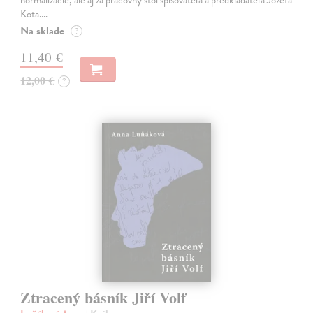
Kota.…
Na sklade
?
11,40 €
12,00 €
?
Ztracený básník Jiří Volf