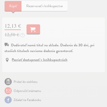
Kúpiť
Rezervovať v kníhkupectve
12,13 €
12,50 €
?
Dodávateľ nemá titul na sklade. Dodanie do 30 dní, pri
starších tituloch nevieme dodanie garantovať.
Pozrieť dostupnosť v kníhkupectvách
Pridať do wishlistu
Odporučiť známemu
Zdielať na Facebooku