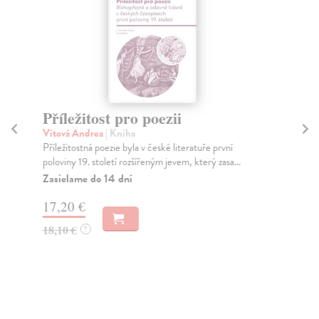
Příležitost pro poezii
C
Vítová Andrea
| Kniha
Se
Příležitostná poezie byla v české literatuře první
Cvi
poloviny 19. století rozšířeným jevem, který zasa...
ane
Zasielame do 14 dní
Za
17,20 €
12
18,10 €
12
?