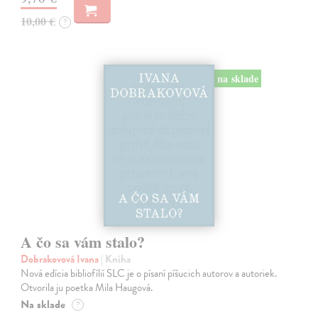
10,00 €
?
na sklade
A čo sa vám stalo?
Dobrakovová Ivana
| Kniha
Nová edícia bibliofílií SLC je o písaní píšucich autorov a autoriek.
Otvorila ju poetka Mila Haugová.
Na sklade
?