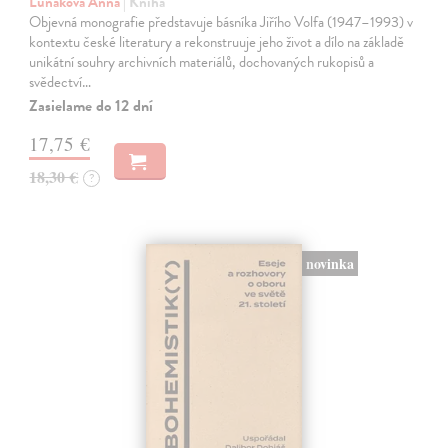
Luňáková Anna
| Kniha
Objevná monografie představuje básníka Jiřího Volfa (1947–1993) v
kontextu české literatury a rekonstruuje jeho život a dílo na základě
unikátní souhry archivních materiálů, dochovaných rukopisů a
svědectví…
Zasielame do 12 dní
17,75 €
18,30 €
?
novinka