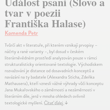
Událost psaní (Slovo a
tvar v poezii
Františka Halase)
Komenda Petr
Tvůrčí akt v literatuře, při kterém vznikají prvopisy –
náčrty a rané varianty –, byl dosud v českém
literárněvědném prostředí analyzován pouze v rámci
strukturalisticky orientované textologie. Východiskem
rozvažování je distance od dosavadních konceptů a
navázání na ty badatele (Alexandra Sticha, Zdeňka
Mathausera), kteří vznesli vážné výhrady vůči konceptu
Jana Mukařovského o záměrnosti a nezáměrnosti v
literárním díle, jenž v mnoha ohledech ovlivnil
textologické myšlení.
Čítať ďalej
↓