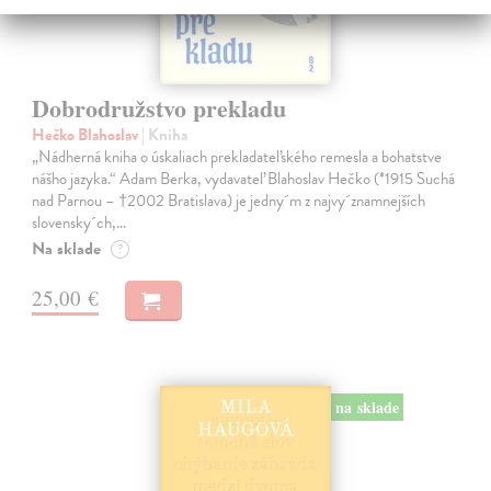
Dobrodružstvo prekladu
Hečko Blahoslav
| Kniha
„Nádherná kniha o úskaliach prekladateľského remesla a bohatstve
nášho jazyka.“ Adam Berka, vydavateľ Blahoslav Hečko (*1915 Suchá
nad Parnou – †2002 Bratislava) je jedny´m z najvy´znamnejších
slovensky´ch,…
Na sklade
?
25,00 €
na sklade