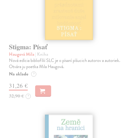
Stigma: Písať
Haugová Mila
| Kniha
Nová edícia bibliofílií SLC je o písaní píšucich autorov a autoriek.
Otvára ju poetka Mila Haugová.
Na sklade
?
31,26 €
32,90 €
?