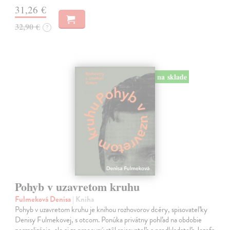
31,26 €
32,90 €
?
na sklade
Pohyb v uzavretom kruhu
Fulmeková Denisa
| Kniha
Pohyb v uzavretom kruhu je knihou rozhovorov dcéry, spisovateľky
Denisy Fulmekovej, s otcom. Ponúka privátny pohľad na obdobie
normalizácie, ale aj za pracovný stôl spisovateľa a predkladateľa Jozefa