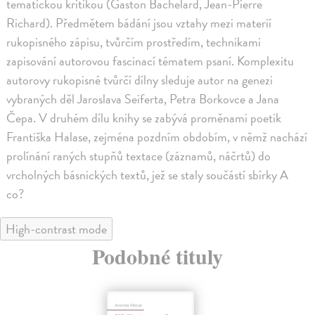
tematickou kritikou (Gaston Bachelard, Jean-Pierre
Richard). Předmětem bádání jsou vztahy mezi materií
rukopisného zápisu, tvůrčím prostředím, technikami
zapisování autorovou fascinací tématem psaní. Komplexitu
autorovy rukopisné tvůrčí dílny sleduje autor na genezi
vybraných děl Jaroslava Seiferta, Petra Borkovce a Jana
Čepa. V druhém dílu knihy se zabývá proměnami poetik
Františka Halase, zejména pozdním obdobím, v němž nachází
prolínání raných stupňů textace (záznamů, náčrtů) do
vrcholných básnických textů, jež se staly součástí sbírky A
co?
High-contrast mode
Podobné tituly