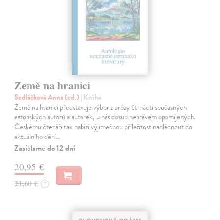
Země na hranici
Sedláčková Anna (ed.)
| Kniha
Země na hranici představuje výbor z prózy čtrnácti současných
estonských autorů a autorek, u nás dosud neprávem opomíjených.
Českému čtenáři tak nabízí výjimečnou příležitost nahlédnout do
aktuálního dění…
Zasielame do 12 dní
20,95 €
21,60 €
?