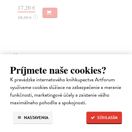
17,20 €
12
18,10 €
12
?
Ďalšie z kategórie literatúra,
Príjmete naše cookies?
literárna veda
K prevádzke internetového kníhkupectva Artforum
využívame cookies slúžiace na zabezpečenie a meranie
na sklade
funkčnosti, marketingové účely a zaistenie vášho
novinka
maximálneho pohodlia a spokojnosti.
NASTAVENIA
SÚHLASÍM