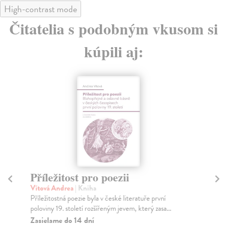
High-contrast mode
Čitatelia s podobným vkusom si
kúpili aj:
Příležitost pro poezii
C
Vítová Andrea
| Kniha
Se
Příležitostná poezie byla v české literatuře první
Cvi
poloviny 19. století rozšířeným jevem, který zasa...
ane
Zasielame do 14 dní
Za