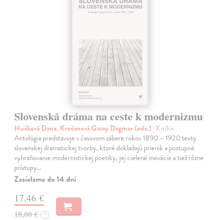
Slovenská dráma na ceste k modernizmu
Hučková Dana, Kročanová Garay Dagmar (eds.)
| Kniha
Antológia predstavuje v časovom zábere rokov 1890 – 1920 texty
slovenskej dramatickej tvorby, ktoré dokladajú prienik a postupné
vyhraňovanie modernistickej poetiky, jej cielené inovácie a tiež rôzne
prístupy…
Zasielame do 14 dní
17,46 €
18,00 €
?