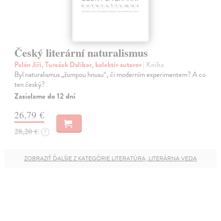
Český literární naturalismus
Pelán Jiří, Tureček Dalibor, kolektív autorov
| Kniha
Byl naturalismus „žumpou hnusu“, či moderním experimentem? A co
ten český?
Zasielame do 12 dní
26,79 €
28,20 €
?
ZOBRAZIŤ ĎALŠIE Z KATEGÓRIE LITERATÚRA, LITERÁRNA VEDA