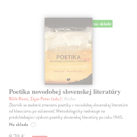
na sklade
Poetika novodobej slovenskej literatúry
Bílik René, Zajac Peter (eds.)
| Kniha
Zborník sa zaoberá zmenami poetiky v novodobej slovenskej literatúre
od klasicizmu po súčasnosť. Metodologicky nadväzuje na
predchádzajúci výskum poetiky slovenskej literatúry po roku 1945.
Na sklade
?
9,70 €