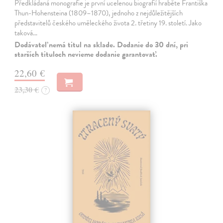
Předkládaná monografie je první ucelenou biografií hraběte Františka
Thun-Hohensteina (1809–1870), jednoho z nejdůležitějších
představitelů českého uměleckého života 2. třetiny 19. století. Jako
taková…
Dodávateľ nemá titul na sklade. Dodanie do 30 dní, pri
starších tituloch nevieme dodanie garantovať.
22,60 €
23,30 €
?