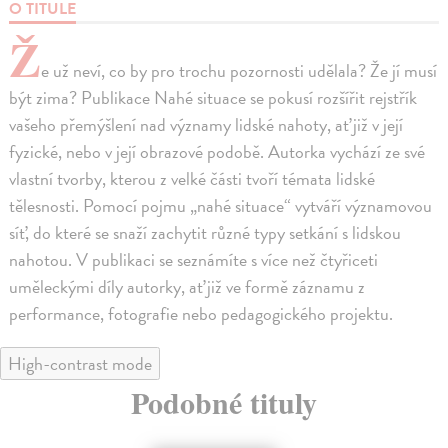
O TITULE
Ž
e už neví, co by pro trochu pozornosti udělala? Že jí musí
být zima? Publikace Nahé situace se pokusí rozšířit rejstřík
vašeho přemýšlení nad významy lidské nahoty, ať již v její
fyzické, nebo v její obrazové podobě. Autorka vychází ze své
vlastní tvorby, kterou z velké části tvoří témata lidské
tělesnosti. Pomocí pojmu „nahé situace“ vytváří významovou
síť, do které se snaží zachytit různé typy setkání s lidskou
nahotou. V publikaci se seznámíte s více než čtyřiceti
uměleckými díly autorky, ať již ve formě záznamu z
performance, fotografie nebo pedagogického projektu.
High-contrast mode
Podobné tituly