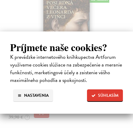
Príjmete naše cookies?
Posledná večera Leonarda z Vinci
K prevádzke internetového kníhkupectva Artforum
využívame cookies slúžiace na zabezpečenie a meranie
Lajda Stano
| Kniha
Stano Lajda je súčasný slovenský maliar, ktorý niekoľko rokov
funkčnosti, marketingové účely a zaistenie vášho
systematicky pracoval na rekonštrukcii ikonickej Poslednej večere,
maximálneho pohodlia a spokojnosti.
čo ho inšpirovalo k napísaniu tejto knihy. Odkrýva pred nami silné i
slabé…
Na sklade
NASTAVENIA
SÚHLASÍM
31,92 €
39,90 €
?