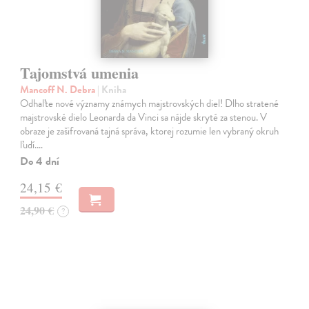
Tajomstvá umenia
Mancoff N. Debra
| Kniha
Odhaľte nové významy známych majstrovských diel! Dlho stratené
majstrovské dielo Leonarda da Vinci sa nájde skryté za stenou. V
obraze je zašifrovaná tajná správa, ktorej rozumie len vybraný okruh
ľudí.…
Do 4 dní
24,15 €
24,90 €
?