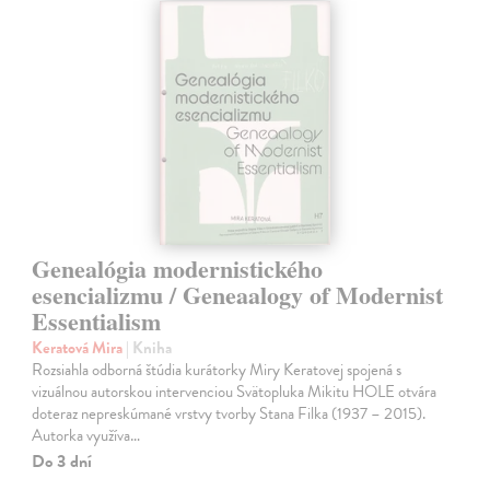
Genealógia modernistického
esencializmu / Geneaalogy of Modernist
Essentialism
Keratová Mira
| Kniha
Rozsiahla odborná štúdia kurátorky Miry Keratovej spojená s
vizuálnou autorskou intervenciou Svätopluka Mikitu HOLE otvára
doteraz nepreskúmané vrstvy tvorby Stana Filka (1937 – 2015).
Autorka využíva…
Do 3 dní