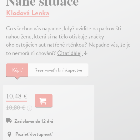
Nahé situace
Klodová Lenka
Co všechno vás napadne, když uvidíte na parkovišti
nahou ženu, která si na tělo otiskuje značky
okolostojících aut natřené rtěnkou? Napadne vás, že je
to nemorální chování?
Čítať ďalej
↓
Kúpiť
Rezervovať v kníhkupectve
10,48 €
10,80 €
?
Zasielame do 12 dní
Pozrieť dostupnosť