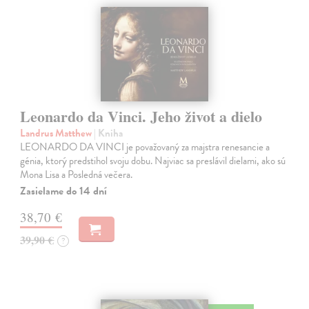
Leonardo da Vinci. Jeho život a dielo
Landrus Matthew
| Kniha
LEONARDO DA VINCI je považovaný za majstra renesancie a
génia, ktorý predstihol svoju dobu. Najviac sa preslávil dielami, ako sú
Mona Lisa a Posledná večera.
Zasielame do 14 dní
38,70 €
39,90 €
?