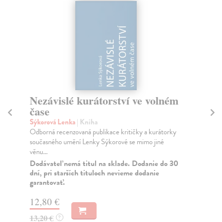
Nezávislé kurátorství ve volném
V
čase
7
Sýkorová Lenka
| Kniha
By
Odborná recenzovaná publikace kritičky a kurátorky
Sbo
současného umění Lenky Sýkorové se mimo jiné
Len
věnu...
Za
Dodávateľ nemá titul na sklade. Dodanie do 30
15
dní, pri starších tituloch nevieme dodanie
garantovať.
15
12,80 €
13,20 €
?