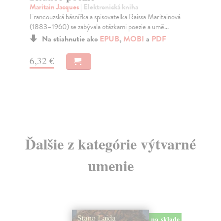
Maritain Jacques
| Elektronická kniha
myš
Francouzská básnířka a spisovatelka Raissa Maritainová
bud
(1883–1960) se zabývala otázkami poezie a umě...
Na
Na stiahnutie ako
EPUB
,
MOBI
a
PDF
7,
6,32 €
Ďalšie z kategórie výtvarné
umenie
na sklade