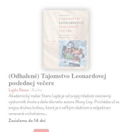
(Odhalené) Tajomstvo Leonardovej
poslednej večere
Lajda Stano
| Kniha
Akademický maliar Stano Lajda je od svojej mladosti neúnavný
výskumník života a diela slávneho autora Mony Lisy. Prichádza už so
svojou druhou knihou, ktorá je s veľkým obdivom a rešpektom
venovaná vrcholnému…
Zasielame do 14 dní