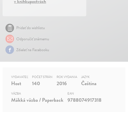
v kníhkupectvách
Pridať do wishlistu
Odporučiť známemu
Zdielať na Facebooku
VYDAVATEĽ
POČET STRÁN
ROK VYDANIA
JAZYK
Host
140
2016
Čeština
VÄZBA
EAN
Mäkká väzba / Paperback
9788074917318