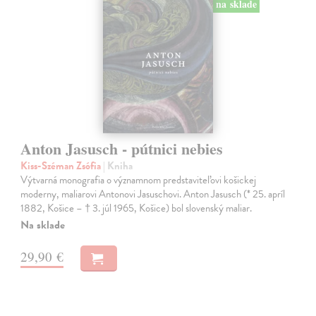
na sklade
Anton Jasusch - pútnici nebies
Kiss-Széman Zsófia
| Kniha
Výtvarná monografia o významnom predstaviteľovi košickej
moderny, maliarovi Antonovi Jasuschovi. Anton Jasusch (* 25. apríl
1882, Košice – † 3. júl 1965, Košice) bol slovenský maliar.
Na sklade
29,90 €