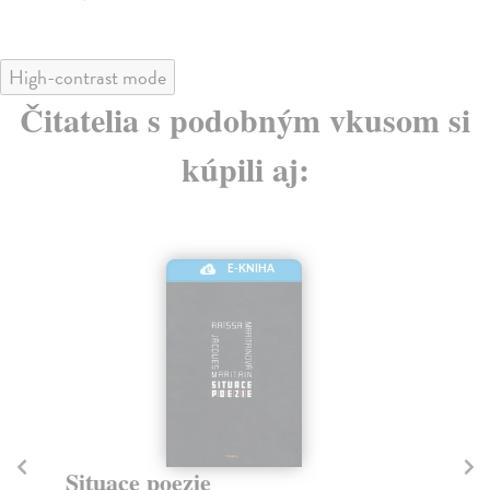
High-contrast mode
Čitatelia s podobným vkusom si
kúpili aj:
E-KNIHA
N
Fen
Situace poezie
Ese