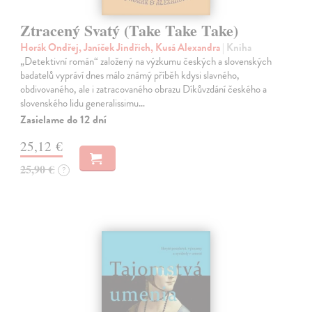
Ztracený Svatý (Take Take Take)
Horák Ondřej, Janíček Jindřich, Kusá Alexandra
| Kniha
„Detektivní román“ založený na výzkumu českých a slovenských
badatelů vypráví dnes málo známý příběh kdysi slavného,
obdivovaného, ale i zatracovaného obrazu Díkůvzdání českého a
slovenského lidu generalissimu…
Zasielame do 12 dní
25,12 €
25,90 €
?