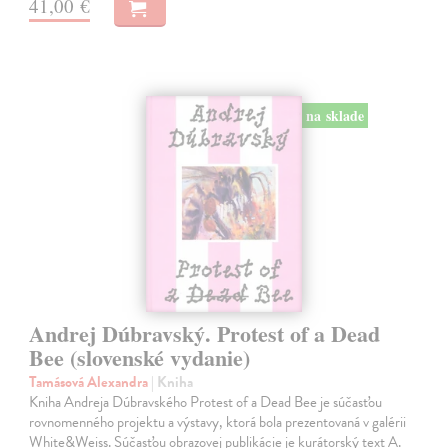
41,00 €
na sklade
Andrej Dúbravský. Protest of a Dead
Bee (slovenské vydanie)
Tamásová Alexandra
| Kniha
Kniha Andreja Dúbravského Protest of a Dead Bee je súčasťou
rovnomenného projektu a výstavy, ktorá bola prezentovaná v galérii
White&Weiss. Súčasťou obrazovej publikácie je kurátorský text A.