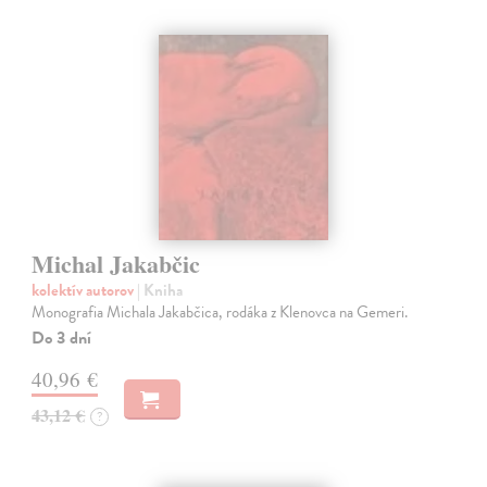
Michal Jakabčic
kolektív autorov
| Kniha
Monografia Michala Jakabčica, rodáka z Klenovca na Gemeri.
Do 3 dní
40,96 €
43,12 €
?