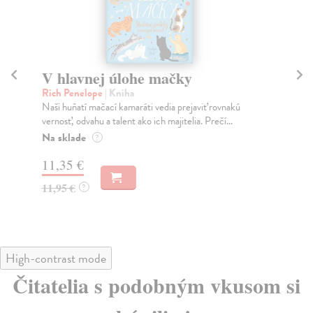
V hlavnej úlohe mačky
V 
Rich Penelope
| Kniha
Ri
Naši huňatí mačací kamaráti vedia prejaviť rovnakú
Sku
vernosť, odvahu a talent ako ich majitelia. Prečí...
zau
Na sklade
Do
?
11,35 €
11
11,95 €
11
?
High-contrast mode
Čitatelia s podobným vkusom si