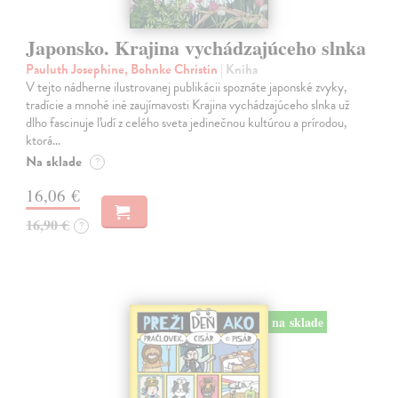
Japonsko. Krajina vychádzajúceho slnka
Pauluth Josephine, Bohnke Christin
| Kniha
V tejto nádherne ilustrovanej publikácii spoznáte japonské zvyky,
tradície a mnohé iné zaujímavosti Krajina vychádzajúceho slnka už
dlho fascinuje ľudí z celého sveta jedinečnou kultúrou a prírodou,
ktorá…
Na sklade
?
16,06 €
16,90 €
?
na sklade