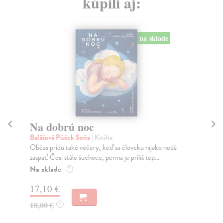
kúpili aj:
na sklade
Na dobrú noc
M
Balážová Púček Soňa
| Kniha
En
Občas prídu také večery, keď sa človeku nijako nedá
Sve
zaspať. Čosi stále šuchoce, perina je príliš tep...
str
Na sklade
Na
?
17,10 €
17
18,00 €
17
?