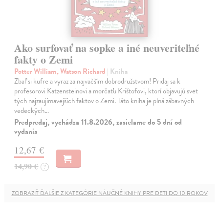
Ako surfovať na sopke a iné neuveriteľné
fakty o Zemi
Potter William, Watson Richard
| Kniha
Zbaľ si kufre a vyraz za najväčším dobrodružstvom! Pridaj sa k
profesorovi Katzensteinovi a morčaťu Krištofovi, ktorí objavujú svet
tých najzaujímavejších faktov o Zemi. Táto kniha je plná zábavných
vedeckých…
Predpredaj, vychádza 11.8.2026, zasielame do 5 dní od
vydania
12,67 €
14,90 €
?
ZOBRAZIŤ ĎALŠIE Z KATEGÓRIE NÁUČNÉ KNIHY PRE DETI DO 10 ROKOV