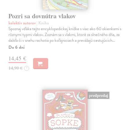
Pozri sa dovnútra vlakov
kolektív autorov
| Kniha
Spoznaj vďaka tejto encyklopedickej knižke s viac ako 60 okienkami s
rôznymi typmi vlakov. Zoznám sa s vlakmi, ktoré za slnečného dňa, za
dažďa či v snehu rachotia po koľajniciach a prevážajú cestujúcich…
Do 6 dní
14,45 €
14,90 €
?
predpredaj