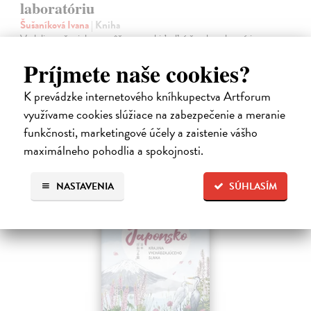
laboratóriu
Šušaníková Ivana
| Kniha
Vedeli ste, že si doma môžete vyrobiť soľné šperky, vlastné jogurty,
recyklovaný papier aj dúhu? Vyskúšajte so svojimi deťmi tridsať
Príjmete naše cookies?
jednoduchých pokusov s bežnými predmetmi a materiálmi.
Na sklade
?
K prevádzke internetového kníhkupectva Artforum
14,20 €
využívame cookies slúžiace na zabezpečenie a meranie
funkčnosti, marketingové účely a zaistenie vášho
14,95 €
?
maximálneho pohodlia a spokojnosti.
NASTAVENIA
SÚHLASÍM
na sklade