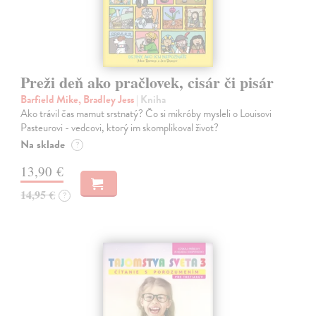
Preži deň ako pračlovek, cisár či pisár
Barfield Mike, Bradley Jess
| Kniha
Ako trávil čas mamut srstnatý? Čo si mikróby mysleli o Louisovi
Pasteurovi - vedcovi, ktorý im skomplikoval život?
Na sklade
?
13,90 €
14,95 €
?