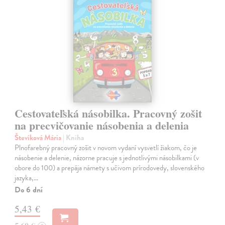
Cestovateľská násobilka. Pracovný zošit
na precvičovanie násobenia a delenia
Števíková Mária
| Kniha
Plnofarebný pracovný zošit v novom vydaní vysvetlí žiakom, čo je
násobenie a delenie, názorne pracuje s jednotlivými násobilkami (v
obore do 100) a prepája námety s učivom prírodovedy, slovenského
jazyka,…
Do 6 dní
5,43 €