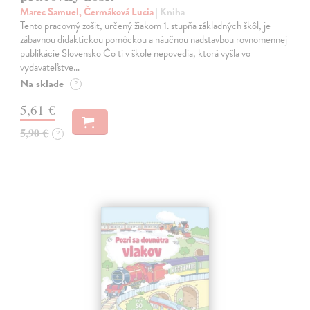
Marec Samuel, Čermáková Lucia
| Kniha
Tento pracovný zošit, určený žiakom 1. stupňa základných škôl, je
zábavnou didaktickou pomôckou a náučnou nadstavbou rovnomennej
publikácie Slovensko Čo ti v škole nepovedia, ktorá vyšla vo
vydavateľstve…
Na sklade
?
5,61 €
5,90 €
?