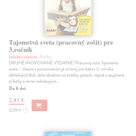
Tajomstvá sveta (pracovný zošit) pre
3.ročník
kolektív autorov
| Kniha
DRUHÉ INOVOVANÉ VYDANIE! Pracovný zošit Tajomstvá
sveta – čítanie s porozumením je určený pre žiakov 3. ročníka
základných škôl. Jeho obsahom sú krátke, pútavé, vtipné a zaujímavé
príbehy a na ne nadväzujúce…
Do 6 dní
2,43 €
2,50 €
?