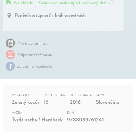
Na sklade – Zasielame nasledujúci pracovný deň
?
Pozrieť dostupnosť v kníhkupectvách
Pridať do wishlistu
Odporučiť známemu
Zdielať na Facebooku
VYDAVATEĽ
POČET STRÁN
ROK VYDANIA
JAZYK
Zelený kocúr
16
2016
Slovenčina
VÄZBA
EAN
Tvrdá väzba / Hardback
9788089761241