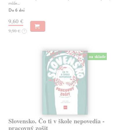
môže…
Do 6 dní
9,60 €
9,90 €
?
na sklade
Slovensko. Čo ti v škole nepovedia -
pracovný zošit