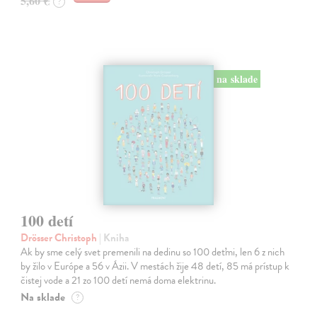
5,60 €
?
na sklade
100 detí
Drösser Christoph
| Kniha
Ak by sme celý svet premenili na dedinu so 100 deťmi, len 6 z nich
by žilo v Európe a 56 v Ázii. V mestách žije 48 detí, 85 má prístup k
čistej vode a 21 zo 100 detí nemá doma elektrinu.
Na sklade
?