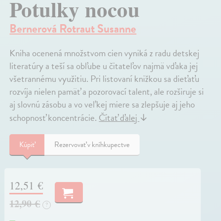
Potulky nocou
Bernerová Rotraut Susanne
Kniha ocenená množstvom cien vyniká z radu detskej
literatúry a teší sa obľube u čitateľov najmä vďaka jej
všetrannému využitiu. Pri listovaní knižkou sa dieťaťu
rozvíja nielen pamäť a pozorovací talent, ale rozširuje si
aj slovnú zásobu a vo veľkej miere sa zlepšuje aj jeho
schopnosť koncentrácie.
Čítať ďalej
↓
Kúpiť
Rezervovať v kníhkupectve
12,51 €
12,90 €
?