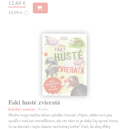
12,60 €
12,99 €
?
Fakt husté zvieratá
kolektív autorov
| Kniha
Možno tvoja mačka občas vykašle chumáč chlpov, alebo sa ti pes
vyváľa v niečom smradľavom, ale ver nám to je slabý čaj oproti tomu,
čo sa dozvieš v tejto úžasne nechutnej knihe! Vieš, do akej dlžky