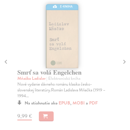
E-KNIHA
Smrť sa volá Engelchen
A
Mňačko Ladislav
| Elektronická kniha
So
Nové vydanie slávneho románu klasika česko-
Po 
slovenskej literatúry.Román Ladislava Mňačka (1919 –
Nór
1994...
Na stiahnutie ako
EPUB
,
MOBI
a
PDF
15
9,99 €