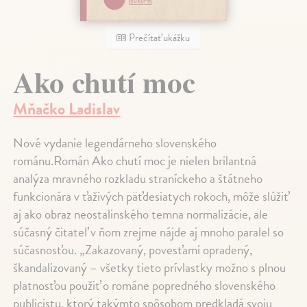
Prečítať ukážku
Ako chutí moc
Mňačko Ladislav
Nové vydanie legendárneho slovenského
románu.Román Ako chutí moc je nielen brilantná
analýza mravného rozkladu straníckeho a štátneho
funkcionára v ťaživých päťdesiatych rokoch, môže slúžiť
aj ako obraz neostalinského temna normalizácie, ale
súčasný čitateľ v ňom zrejme nájde aj mnoho paralel so
súčasnosťou. „Zakazovaný, povesťami opradený,
škandalizovaný – všetky tieto prívlastky možno s plnou
platnosťou použiť o románe popredného slovenského
publicistu, ktorý takýmto spôsobom predkladá svoju