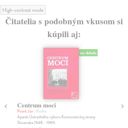
High-contrast mode
Čitatelia s podobným vkusom si
kúpili aj:
na sklade
Centrum moci
M
Pešek Jan
| Kniha
Ás
Aparát Ústredného výboru Komunistickej strany
Val
Slovenska 1948 - 1989.
maj