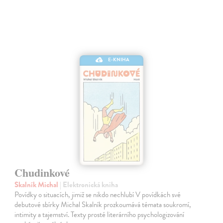
E-KNIHA
Chudinkové
Skalník Michal
| Elektronická kniha
Povídky o situacích, jimiž se nikdo nechlubí V povídkách své
debutové sbírky Michal Skalník prozkoumává témata soukromí,
intimity a tajemství. Texty prosté literárního psychologizování