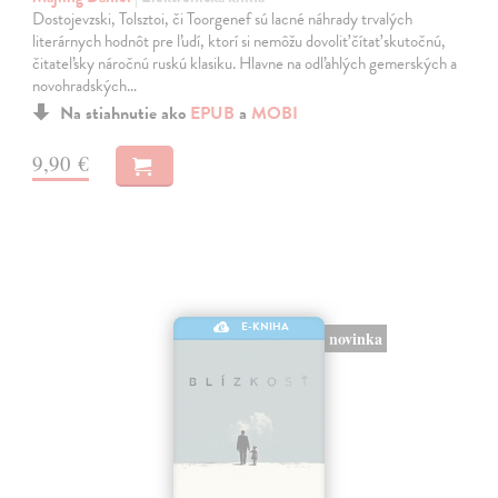
Dostojevzski, Tolsztoi, či Toorgenef sú lacné náhrady trvalých
literárnych hodnôt pre ľudí, ktorí si nemôžu dovoliť čítať skutočnú,
čitateľsky náročnú ruskú klasiku. Hlavne na odľahlých gemerských a
novohradských…
Na stiahnutie ako
EPUB
a
MOBI
9,90 €
E-KNIHA
novinka