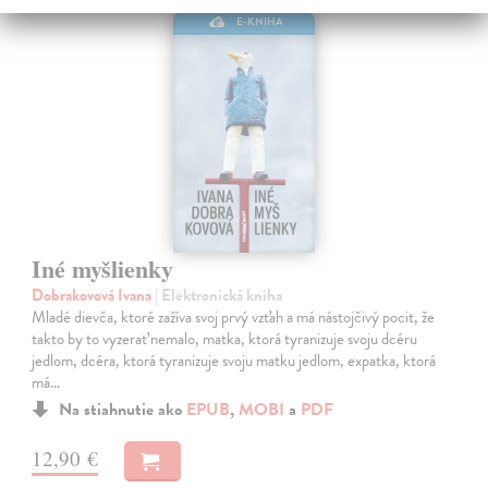
E-KNIHA
Iné myšlienky
Dobrakovová Ivana
| Elektronická kniha
Mladé dievča, ktoré zažíva svoj prvý vzťah a má nástojčivý pocit, že
takto by to vyzerať nemalo, matka, ktorá tyranizuje svoju dcéru
jedlom, dcéra, ktorá tyranizuje svoju matku jedlom, expatka, ktorá
má…
Na stiahnutie ako
EPUB
,
MOBI
a
PDF
12,90 €