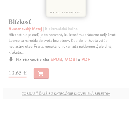
Blízkosť
Rumanovský Matej
| Elektronická kniha
Blízkosť nie je cieľ, je to horizont, ku ktorému kráčame celý život
Leonie sa narodila do sveta bez otcov. Keď do jej života vstúpi
nevlastný otec Franz, nečaká ich okamžitá náklonnosť, ale dlhá,
kľukatá…
Na stiahnutie ako
EPUB
,
MOBI
a
PDF
13,65 €
ZOBRAZIŤ ĎALŠIE Z KATEGÓRIE SLOVENSKÁ BELETRIA