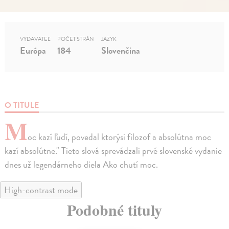
VYDAVATEĽ
POČET STRÁN
JAZYK
Európa
184
Slovenčina
O TITULE
M
oc kazí ľudí, povedal ktorýsi filozof a absolútna moc
kazí absolútne." Tieto slová sprevádzali prvé slovenské vydanie
dnes už legendárneho diela Ako chutí moc.
High-contrast mode
Podobné tituly