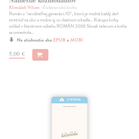
Klimáček Viliam
| Elektronická kniha
Román o "neviditeľnej generácii IO", ktorú je možné každý deň
stretnúť na ulici a možno aj vo vlastnom zrkadle... Rukopis knihy
zvíťazil v literárnom súbehu ROMÁN 2006 Slovak telecom a kniha
sa umiestnila…
Na stiahnutie ako
EPUB
a
MOBI
5,00 €
E-KNIHA