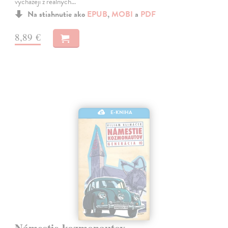
vycházejí z reálných…
Na stiahnutie ako
EPUB
,
MOBI
a
PDF
8,89 €
E-KNIHA
Námestie kozmonautov