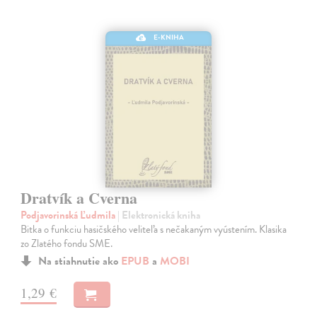
E-KNIHA
Dratvík a Cverna
Podjavorinská Ľudmila
| Elektronická kniha
Bitka o funkciu hasičského veliteľa s nečakaným vyústením. Klasika
zo Zlatého fondu SME.
Na stiahnutie ako
EPUB
a
MOBI
1,29 €