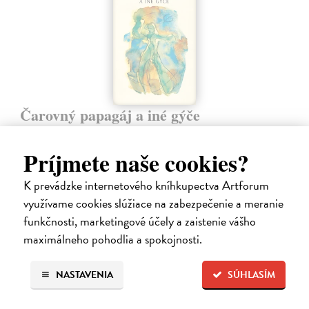
Čarovný papagáj a iné gýče
Vilikovský Pavel
| Elektronická kniha
Čarovný papagáj a iné gýče je zbierka ôsmich poviedok. Okrem
Príjmete naše cookies?
typických autorových textov sú súčasťou zbierky aj iné zvláštne
poviedky.
K prevádzke internetového kníhkupectva Artforum
Na stiahnutie ako
EPUB
,
MOBI
a
PDF
využívame cookies slúžiace na zabezpečenie a meranie
funkčnosti, marketingové účely a zaistenie vášho
10,49 €
maximálneho pohodlia a spokojnosti.
NASTAVENIA
SÚHLASÍM