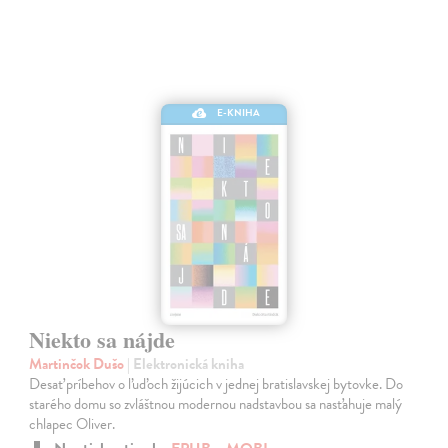
E-KNIHA
Niekto sa nájde
Martinčok Dušo
| Elektronická kniha
Desať príbehov o ľuďoch žijúcich v jednej bratislavskej bytovke. Do
starého domu so zvláštnou modernou nadstavbou sa nasťahuje malý
chlapec Oliver.