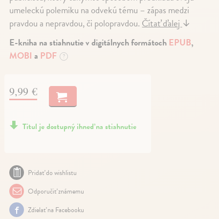
umeleckú polemiku na odvekú tému – zápas medzi
pravdou a nepravdou, či polopravdou.
Čítať ďalej
↓
E-kniha na stiahnutie v digitálnych formátoch
EPUB
,
MOBI
a
PDF
?
9,99 €
Titul je dostupný ihneď na stiahnutie
Pridať do wishlistu
Odporučiť známemu
Zdielať na Facebooku