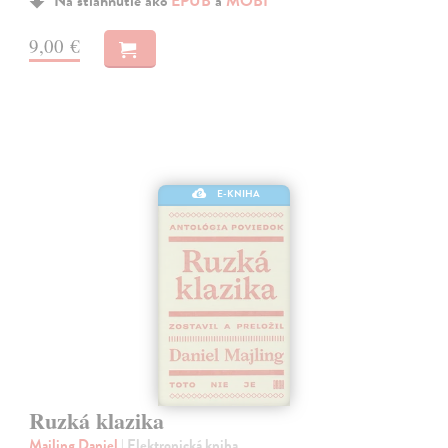
Na stiahnutie ako
EPUB
a
MOBI
9,00 €
E-KNIHA
Ruzká klazika
Majling Daniel
| Elektronická kniha