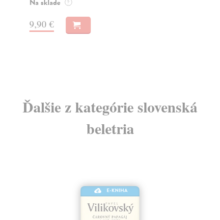
Na sklade
Na
?
13
9,90 €
13
Ďalšie z kategórie slovenská
beletria
E-KNIHA