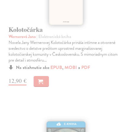
Kolotočárka
Wernerová Jana
| Elektronická kniha
Novela Jany Wernerovej Kolotočárka prináša intímne a otvorené
svedectvo o detstve prežitom uprostred marginalizovanej
kolotočiarskej komunity v Československu. S mimoriadnym citom
pre detail i atmosféru…
Na stiahnutie ako
EPUB
,
MOBI
a
PDF
12,90 €
E-KNIHA