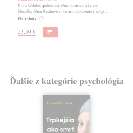
Kniha Odolná společnost. Mezi bezmocí a tyranií
Sc
filosofky Alice Koubové a literární dokumentaristky ...
Sně
inv
Na sklade
?
Za
23,50 €
44
45
Ďalšie z kategórie psychológia