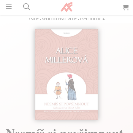
KNIHY
-
SPOLOČENSKÉ VEDY
-
PSYCHOLÓGIA
Nesmíš si povšimnout