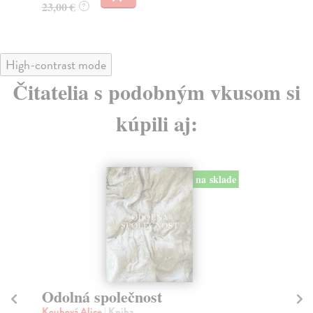
23,00 €
?
High-contrast mode
Čitatelia s podobným vkusom si
kúpili aj:
na sklade
Odolná společnost
S
šk
Koubová Alice
| Kniha