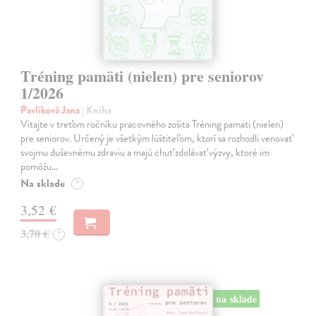
Tréning pamäti (nielen) pre seniorov
1/2026
Pavlíková Jana
| Kniha
Vitajte v treťom ročníku pracovného zošita Tréning pamäti (nielen)
pre seniorov. Určený je všetkým lúštiteľom, ktorí sa rozhodli venovať
svojmu duševnému zdraviu a majú chuť zdolávať výzvy, ktoré im
pomôžu…
Na sklade
?
3,52 €
3,70 €
?
na sklade