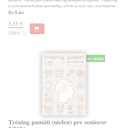
seniorov! Pamäť patrí medzi naše najcennejšie schopnosti. Vďaka nej
si uchovávame krásne spomienky, učíme sa nové veci, orientujeme…
Do 5 dní
3,33 €
3,70 €
?
na sklade
Tréning pamäti (nielen) pre seniorov