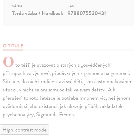
VÄZBA
EAN
Tvrdá väzba / Hardback
9788075530431
O TITULE
O
to těžší je uvažovat o starých a „osvědčených“
přístupech ve výchově, předávaných z generace na generaci.
Situace, do nichž rodiče staví své děti, jsou často opakováním
situací, v nichž se oni sami ocitali ve svém dětství. A k
přerušení tohoto řetězce je potřeba mnohem víc, než jenom
uvědomit si jeho existenci, jak ukazuje příběh zakladatele
psychoanalýzy, Sigmunda Freuda...
High-contrast mode