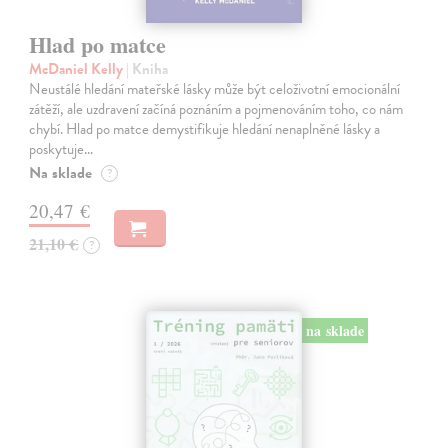
Hlad po matce
McDaniel Kelly
| Kniha
Neustálé hledání mateřské lásky může být celoživotní emocionální
zátěží, ale uzdravení začíná poznáním a pojmenováním toho, co nám
chybí. Hlad po matce demystifikuje hledání nenaplněné lásky a
poskytuje…
Na sklade
?
20,47 €
21,10 €
?
na sklade