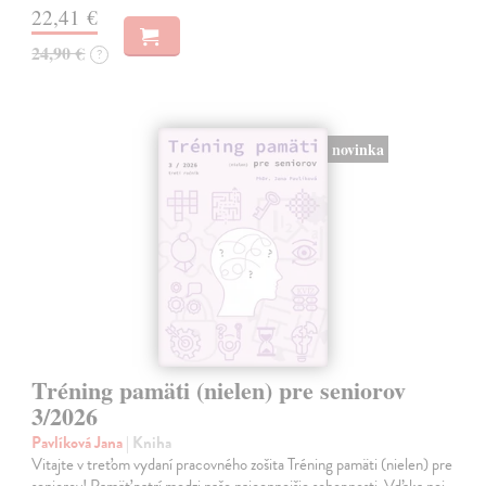
22,41 €
24,90 €
?
novinka
Tréning pamäti (nielen) pre seniorov
3/2026
Pavlíková Jana
| Kniha
Vitajte v treťom vydaní pracovného zošita Tréning pamäti (nielen) pre