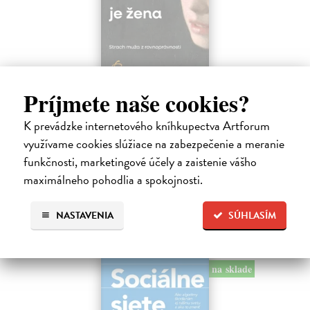
Trpkejšia ako smrť je žena
Príjmete naše cookies?
Marneros Andreas
| Kniha
JE TO MOŽNO NAJVÄČŠIA REVOLÚCIA NAŠICH DNÍ:
K prevádzke internetového kníhkupectva Artforum
rovnocennosť a rovnoprávnosť ženy a muža. Vojna a mier medzi
využívame cookies slúžiace na zabezpečenie a meranie
pohlaviami sa však nezačali feminizmom 20. storočia, ale ich
funkčnosti, marketingové účely a zaistenie vášho
spolužitím.
maximálneho pohodlia a spokojnosti.
Zasielame do 14 dní
22,05 €
NASTAVENIA
SÚHLASÍM
24,50 €
?
na sklade