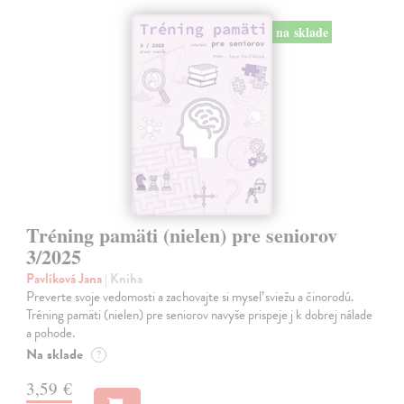
na sklade
Tréning pamäti (nielen) pre seniorov
3/2025
Pavlíková Jana
| Kniha
Preverte svoje vedomosti a zachovajte si myseľ sviežu a činorodú.
Tréning pamäti (nielen) pre seniorov navyše prispeje j k dobrej nálade
a pohode.
Na sklade
?
3,59 €