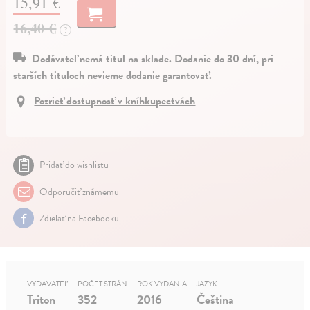
15,91 €
16,40 €
?
Dodávateľ nemá titul na sklade. Dodanie do 30 dní, pri
starších tituloch nevieme dodanie garantovať.
Pozrieť dostupnosť v kníhkupectvách
Pridať do wishlistu
Odporučiť známemu
Zdielať na Facebooku
VYDAVATEĽ
POČET STRÁN
ROK VYDANIA
JAZYK
Triton
352
2016
Čeština