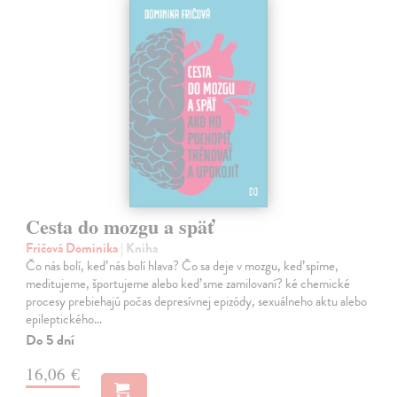
Cesta do mozgu a späť
Fričová Dominika
| Kniha
Čo nás bolí, keď nás bolí hlava? Čo sa deje v mozgu, keď spíme,
meditujeme, športujeme alebo keď sme zamilovaní? ké chemické
procesy prebiehajú počas depresívnej epizódy, sexuálneho aktu alebo
epileptického…
Do 5 dní
16,06 €