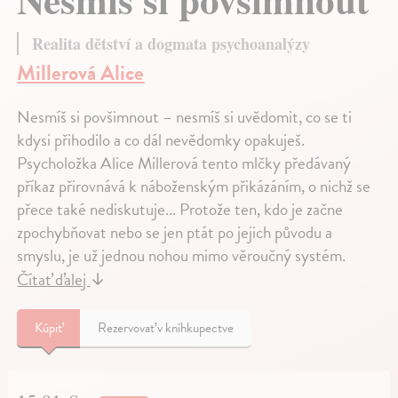
Realita dětství a dogmata psychoanalýzy
Millerová Alice
Nesmíš si povšimnout – nesmíš si uvědomit, co se ti
kdysi přihodilo a co dál nevědomky opakuješ.
Psycholožka Alice Millerová tento mlčky předávaný
příkaz přirovnává k náboženským přikázáním, o nichž se
přece také nediskutuje... Protože ten, kdo je začne
zpochybňovat nebo se jen ptát po jejich původu a
smyslu, je už jednou nohou mimo věroučný systém.
Čítať ďalej
↓
Kúpiť
Rezervovať v kníhkupectve