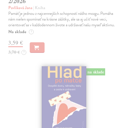
2/2026
Pavlíková Jana
| Kniha
Pamäť je jednou z najcennejších schopností nášho mozgu. Pomáha
nám nielen spomínať na krásne zážitky, ale sa aj učiť nové veci,
orientovať sa v každodennom živote a udržiavať našu myseľ aktívnu.
Na sklade
?
3,59 €
3,70 €
?
na sklade