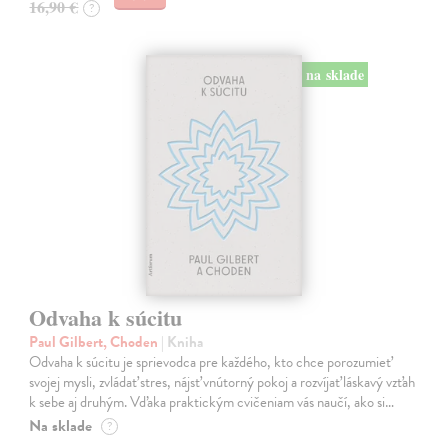
16,90 €
?
na sklade
Odvaha k súcitu
Paul Gilbert, Choden
| Kniha
Odvaha k súcitu je sprievodca pre každého, kto chce porozumieť
svojej mysli, zvládať stres, nájsť vnútorný pokoj a rozvíjať láskavý vzťah
k sebe aj druhým. Vďaka praktickým cvičeniam vás naučí, ako si…
Na sklade
?