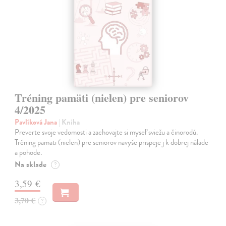
Tréning pamäti (nielen) pre seniorov
4/2025
Pavlíková Jana
| Kniha
Preverte svoje vedomosti a zachovajte si myseľ sviežu a činorodú.
Tréning pamäti (nielen) pre seniorov navyše prispeje j k dobrej nálade
a pohode.
Na sklade
?
3,59 €
3,70 €
?