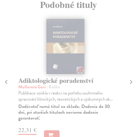
Podobné tituly
Adiktologické poradenství
Sí
Mullerová Geri
| Kniha
Hel
Publikace vznikla v reakci na potřebu souhrnného
Od 
zpracování klinických, teoretických a výzkumných ak...
vaz
Dodávateľ nemá titul na sklade. Dodanie do 30
Za
dní, pri starších tituloch nevieme dodanie
garantovať.
20
20
22,31 €