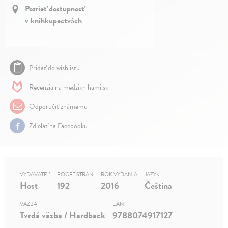
Pozrieť dostupnosť
v kníhkupectvách
Pridať do wishlistu
Recenzia na medziknihami.sk
Odporučiť známemu
Zdielať na Facebooku
VYDAVATEĽ
POČET STRÁN
ROK VYDANIA
JAZYK
Host
192
2016
Čeština
VÄZBA
EAN
Tvrdá väzba / Hardback
9788074917127