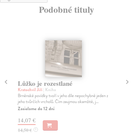
Podobné tituly
Lůžko je rozestlané
D
Kratochvil Jiří
| Kniha
Slí
Brněnské povídky tvoří v jeho díle nepochybně jeden z
Lis
jeho tvůrčích vrcholů. Čím zaujmou okamžitě, j...
ino
Zasielame do 12 dní
Na
14,07 €
14
14,50 €
14
?