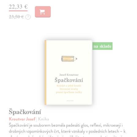
22,33 €
23,50 €
?
na sklade
Špačkování
Kroutvor Josef
| Kniha
Špačkování je souborem bezmála padesáti glos, reflexí, mikroesejí i
drobných vzpomínkových črt, které vznikaly v posledních letech – k