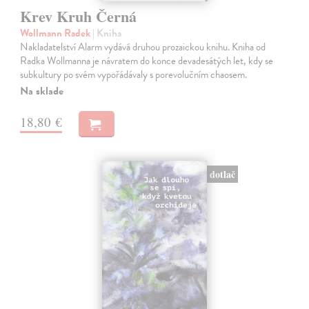
Krev Kruh Černá
Wollmann Radek
| Kniha
Nakladatelství Alarm vydává druhou prozaickou knihu. Kniha od
Radka Wollmanna je návratem do konce devadesátých let, kdy se
subkultury po svém vypořádávaly s porevolučním chaosem.
Na sklade
18,80 €
dotlač