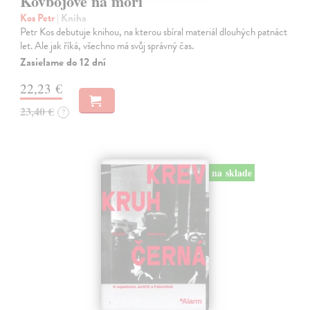
Kovbojové na moři
Kos Petr
| Kniha
Petr Kos debutuje knihou, na kterou sbíral materiál dlouhých patnáct
let. Ale jak říká, všechno má svůj správný čas.
Zasielame do 12 dní
22,23 €
23,40 €
?
na sklade