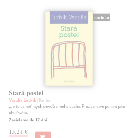
novinka
Stará postel
Vaculík Ludvík
| Kniha
„Je to paměť mých smyslů a mého ducha. Prožívám své pohlaví jako
chuť světa.
Zasielame do 12 dní
15,21 €