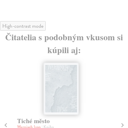
High-contrast mode
Čitatelia s podobným vkusom si
kúpili aj:
Tiché město
Mí
Wernisch Ivan
| Kniha
Ště