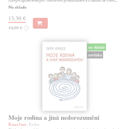
různým společenským i literárním příležitostem a z radosti ze čtení…
Na sklade
13,30 €
14,00 €
?
na sklade
novinka
Moje rodina a jiná nedorozumění
Kraus Ivan
| Kniha