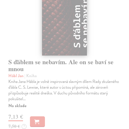
S ďáblem se nebavím. Ale on se baví se
mnou
Hábl Jan
| Kniha
Kniha Jana Hábla je volně inspirovaná slavným dílem Rady zkušeného
ďábla C. S. Lewise, které autor s úctou připomíná, ale zároveň
přizpůsobuje realitě dneška. V duchu původního formátu starý
pokušitel…
Na sklade
7,13 €
7,50 €
?