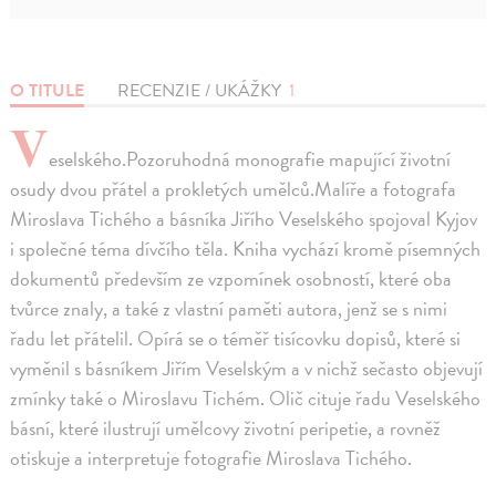
O TITULE
RECENZIE / UKÁŽKY
1
V
eselského.Pozoruhodná monografie mapující životní
osudy dvou přátel a prokletých umělců.Malíře a fotografa
Miroslava Tichého a básníka Jiřího Veselského spojoval Kyjov
i společné téma dívčího těla. Kniha vychází kromě písemných
dokumentů především ze vzpomínek osobností, které oba
tvůrce znaly, a také z vlastní paměti autora, jenž se s nimi
řadu let přátelil. Opírá se o téměř tisícovku dopisů, které si
vyměnil s básníkem Jiřím Veselským a v nichž sečasto objevují
zmínky také o Miroslavu Tichém. Olič cituje řadu Veselského
básní, které ilustrují umělcovy životní peripetie, a rovněž
otiskuje a interpretuje fotografie Miroslava Tichého.