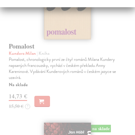
Pomalost
Kundera Milan
| Kniha
Pomalost, chronologicky první ze čtyř románů Milana Kundery
napsaných francouzsky, vychází v českém překladu Anny
Kareninové. Vydávání Kunderových románů v českém jazyce se
uzavírá.
Na sklade
14,73 €
15,50 €
?
na sklade