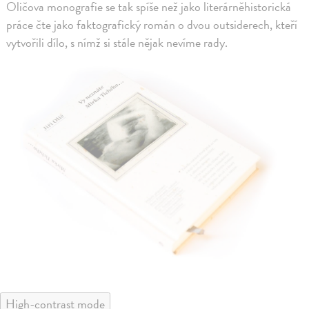
Oličova monografie se tak spíše než jako literárněhistorická
práce čte jako faktografický román o dvou outsiderech, kteří
vytvořili dílo, s nímž si stále nějak nevíme rady.
High-contrast mode