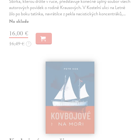
Sbírka, kterou držíte v ruce, představuje konečně úplný soubor všech
autorových povídek o rodině Krausových. V Kostelní ulici na Letné
žilo po boku tatínka, navrátilce z pekla nacistických koncentráků,…
Na sklade
16,00 €
16,49 €
?