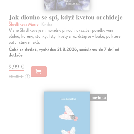
Jak dlouho se spí, když kvetou orchideje
Škrdlíková Marie
| Kniha
Marie Škrdlíková je mimořádný přírodní úkaz. Její povídky voní
půdou, kořeny, stonky, listy i květy a rozrůstají se v louku, po které
putují stíny mraků.
Čaká sa dotlač, vychádza 31.8.2026, zasielame do 7 dní od
dotlače
9,99 €
10,30 €
?
novinka