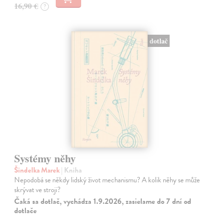
16,90 €
?
dotlač
Systémy něhy
Šindelka Marek
| Kniha
Nepodobá se někdy lidský život mechanismu? A kolik něhy se může
skrývat ve stroji?
Čaká sa dotlač, vychádza 1.9.2026, zasielame do 7 dní od
dotlače