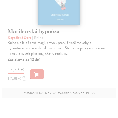
Mariborská hypnóza
Kaprálová Dora
| Kniha
Kniha o bílé a černé magii, smyslu psaní, životě mouchy a
hypnotizérovi, o mariborském zázraku. Stroboskopicky rozostřená
milostná novela plná magického realismu.
Zasielame do 12 dní
15,57 €
17,30 €
?
ZOBRAZIŤ ĎALŠIE Z KATEGÓRIE ČESKÁ BELETRIA