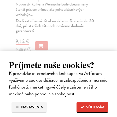
Novou sbírku Ivana Wernische bude obeznámený
Kdy
čtenář právem vnímat jako jedno z básníkových
sta
vrcholnýc...
nen
Dodávateľ nemá titul na sklade. Dodanie do 30
Za
dní, pri starších tituloch nevieme dodanie
garantovať.
8,
8,
9,12 €
9,40 €
?
Príjmete naše cookies?
K prevádzke internetového kníhkupectva Artforum
Ďalšie z kategórie česká beletria
využívame cookies slúžiace na zabezpečenie a meranie
funkčnosti, marketingové účely a zaistenie vášho
maximálneho pohodlia a spokojnosti.
na sklade
NASTAVENIA
SÚHLASÍM