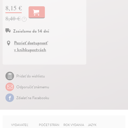
8,15 €
8,40 €
?
Zasielame do 14 dní
Pozrieť dostupnosť
v kníhkupectvách
Pridať do wishlistu
Odporučiť známemu
Zdielať na Facebooku
VYDAVATEĽ
POČET STRÁN
ROK VYDANIA
JAZYK