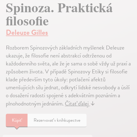
Spinoza. Praktická
filosofie
Deleuze Gilles
Rozborem Spinozových základních myšlenek Deleuze
ukazuje, že filosofie není abstrakcí odtrženou od
každodenního světa, ale že je sama o sobě vždy už praxí a
způsobem života. V případě Spinozovy Etiky si filosofie
klade především tyto úkoly: potlačení afektů
umenšujících sílu jednat, odkrytí lidské nesvobody a úsilí
o dosažení radosti spojené s adekvátním poznáním a
plnohodnotným jednáním.
Čítať ďalej
↓
Kúpiť
Rezervovať v kníhkupectve