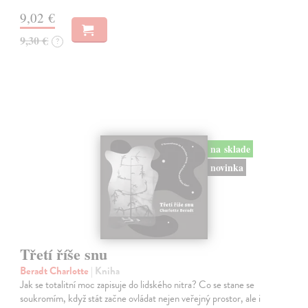
9,02 €
9,30 €
?
na sklade
novinka
Třetí říše snu
Beradt Charlotte
| Kniha
Jak se totalitní moc zapisuje do lidského nitra? Co se stane se
soukromím, když stát začne ovládat nejen veřejný prostor, ale i