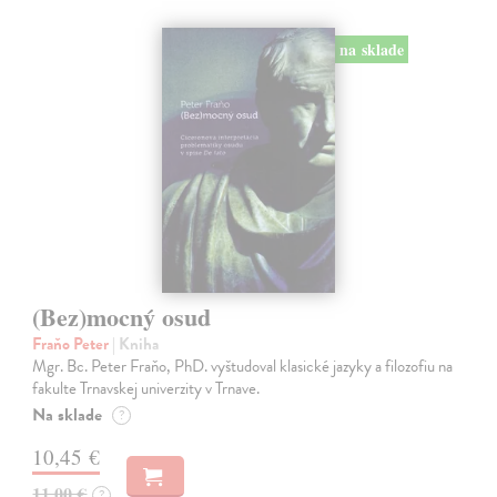
na sklade
(Bez)mocný osud
Fraňo Peter
| Kniha
Mgr. Bc. Peter Fraňo, PhD. vyštudoval klasické jazyky a filozofiu na
fakulte Trnavskej univerzity v Trnave.
Na sklade
?
10,45 €
11,00 €
?