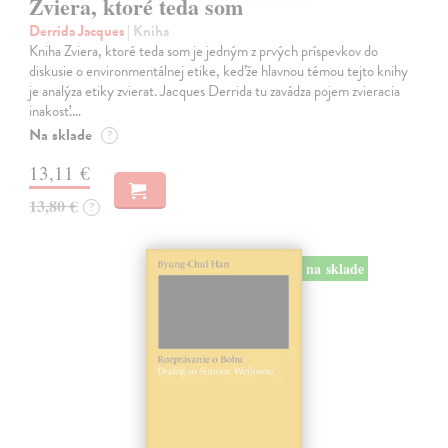
Zviera, ktoré teda som
Derrida Jacques
| Kniha
Kniha Zviera, ktoré teda som je jedným z prvých príspevkov do
diskusie o environmentálnej etike, keďže hlavnou témou tejto knihy
je analýza etiky zvierat. Jacques Derrida tu zavádza pojem zvieracia
inakosť.…
Na sklade
?
13,11 €
13,80 €
?
na sklade