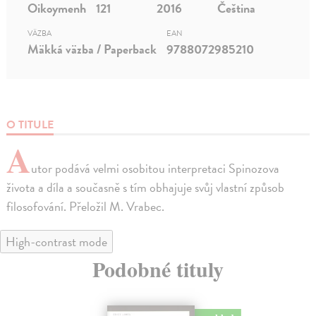
Oikoymenh
121
2016
Čeština
VÄZBA
EAN
Mäkká väzba / Paperback
9788072985210
O TITULE
A
utor podává velmi osobitou interpretaci Spinozova
života a díla a současně s tím obhajuje svůj vlastní způsob
filosofování. Přeložil M. Vrabec.
High-contrast mode
Podobné tituly