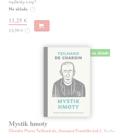
myšlenky a sny?
Na sklade
?
11,25 €
12,50 €
?
na sklade
Mystik hmoty
Chardin Pierre Teilhard de, Jirousová Františka (ed.)
| Kniha