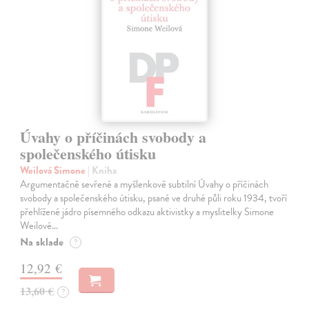
Úvahy o příčinách svobody a
společenského útisku
Weilová Simone
| Kniha
Argumentačně sevřené a myšlenkově subtilní Úvahy o příčinách
svobody a společenského útisku, psané ve druhé půli roku 1934, tvoří
přehlížené jádro písemného odkazu aktivistky a myslitelky Simone
Weilové…
Na sklade
?
12,92 €
13,60 €
?