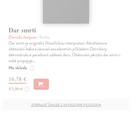
Dar smrti
Derrida Jacques
| Kniha
Dar smrti je originální filosofickou interpretací Abrahámova
obětování Izáka a zároveň excelentním příkladem Derridovy
dekonstrukce paradoxní události daru. Obětování jakožto dar smrti v
sobě propojuje…
Na sklade
?
16,78 €
17,30 €
?
ZOBRAZIŤ ĎALŠIE Z KATEGÓRIE FILOZOFIA