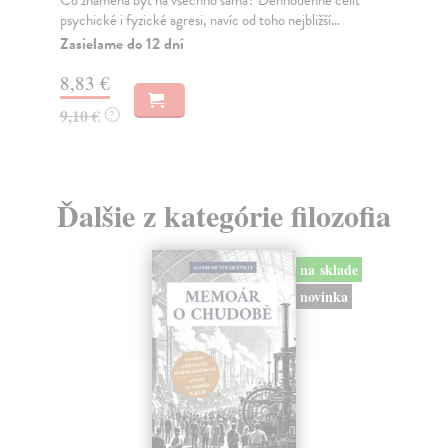
11
psychické i fyzické agresi, navíc od toho nejbližší...
Zasielame do 12 dní
12
8,83 €
9,10 €
?
Ďalšie z kategórie filozofia
na sklade
novinka