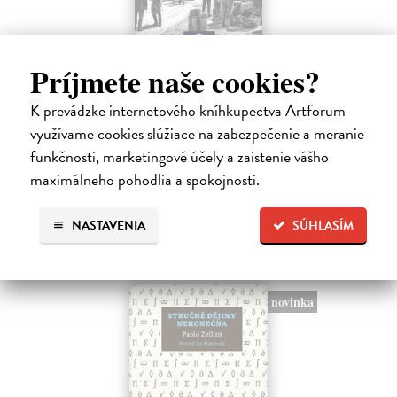
Memoár o chudobě
Príjmete naše cookies?
Tocqueville Alexis de
| Kniha
První český překlad méně známého díla jedné z nejvýznamnějších
K prevádzke internetového kníhkupectva Artforum
osobností evropské politické filosofie 19. století je doplněn obšírnými
využívame cookies slúžiace na zabezpečenie a meranie
komentáři Ivo Budila, Jana Kellera a Gertrudy Himmelfalberové.
funkčnosti, marketingové účely a zaistenie vášho
Od…
maximálneho pohodlia a spokojnosti.
Na sklade
?
5,94 €
NASTAVENIA
SÚHLASÍM
6,60 €
?
novinka