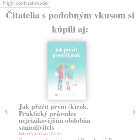
High-contrast mode
Čitatelia s podobným vkusom si
kúpili aj:
Jak přežít první (k)rok.
Fi
Praktický průvodce
Ha
nejrizikovějším obdobím
Fil
samoživitels
apo
Za
kolektív autorov
| Kniha
Co znamená být na všechno sama? Dennodenně čelit