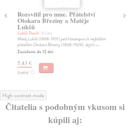
Rozsvítil pro mne. Přátelství
O
Otokara Březiny a Matěje
Be
Lukšů
V p
opa
Lukšů David
| Kniha
„sk
Matěj Lukšů (1868-1931) patřil bezesporu k nejbližším
Za
přátelům Otokara Březiny (1868-1929). Jejich v...
Zasielame do 12 dní
11
5,43 €
12
5,60 €
?
High-contrast mode
Čitatelia s podobným vkusom si
kúpili aj: