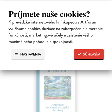
Hečko Blahoslav
| Kniha
„Nádherná kniha o úskaliach prekladateľského remesla a bohatstve
Príjmete naše cookies?
nášho jazyka.“ Adam Berka, vydavateľ Blahoslav Hečko (*1915 Suchá
nad Parnou – †2002 Bratislava) je jedny´m z najvy´znamnejších
K prevádzke internetového kníhkupectva Artforum
slovensky´ch,…
využívame cookies slúžiace na zabezpečenie a meranie
Na sklade
funkčnosti, marketingové účely a zaistenie vášho
25,00 €
maximálneho pohodlia a spokojnosti.
NASTAVENIA
SÚHLASÍM