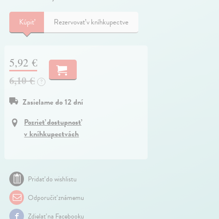
Kúpiť
Rezervovať v kníhkupectve
5,92 €
6,10 €
?
Zasielame do 12 dní
Pozrieť dostupnosť
v kníhkupectvách
Pridať do wishlistu
Odporučiť známemu
Zdielať na Facebooku