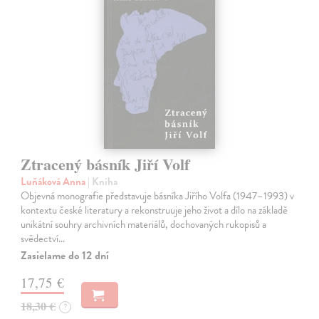
Ztracený básník Jiří Volf
Luňáková Anna
| Kniha
Objevná monografie představuje básníka Jiřího Volfa (1947–1993) v
kontextu české literatury a rekonstruuje jeho život a dílo na základě
unikátní souhry archivních materiálů, dochovaných rukopisů a
svědectví…
Zasielame do 12 dní
17,75 €
18,30 €
?