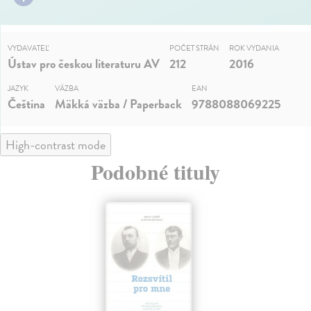
VYDAVATEĽ
POČET STRÁN
ROK VYDANIA
Ústav pro českou literaturu AV
212
2016
JAZYK
VÄZBA
EAN
Čeština
Mäkká väzba / Paperback
9788088069225
High-contrast mode
Podobné tituly