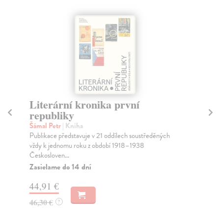
Literární kronika první
H
republiky
Rů
Hug
Šámal Petr
| Kniha
jed
Publikace představuje v 21 oddílech soustředěných
t...
vždy k jednomu roku z období 1918–1938
Českosloven...
Na
Zasielame do 14 dní
34
44,91 €
35
46,30 €
?