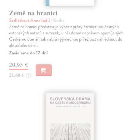
Země na hranici
Sedláčková Anna (ed.)
| Kniha
Země na hranici představuje výbor z prózy čtrnácti současných
estonských autorů a autorek, u nás dosud neprávem opomíjených.
Českému čtenáři tak nabízí výjimečnou příležitost nahlédnout do
aktuálního dění…
Zasielame do 12 dní
20,95 €
21,60 €
?