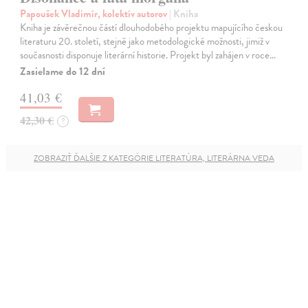
Papoušek Vladimír, kolektív autorov
| Kniha
Kniha je závěrečnou částí dlouhodobého projektu mapujícího českou
literaturu 20. století, stejně jako metodologické možnosti, jimiž v
současnosti disponuje literární historie. Projekt byl zahájen v roce…
Zasielame do 12 dní
41,03 €
42,30 €
?
ZOBRAZIŤ ĎALŠIE Z KATEGÓRIE LITERATÚRA, LITERÁRNA VEDA