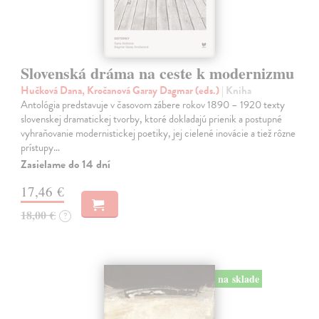
Slovenská dráma na ceste k modernizmu
Hučková Dana, Kročanová Garay Dagmar (eds.)
| Kniha
Antológia predstavuje v časovom zábere rokov 1890 – 1920 texty
slovenskej dramatickej tvorby, ktoré dokladajú prienik a postupné
vyhraňovanie modernistickej poetiky, jej cielené inovácie a tiež rôzne
prístupy…
Zasielame do 14 dní
17,46 €
18,00 €
?
na sklade