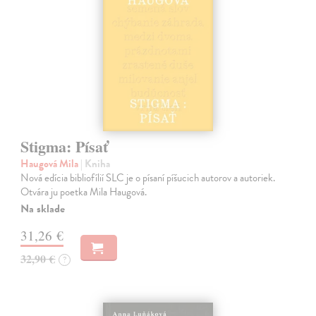
Stigma: Písať
Haugová Mila
| Kniha
Nová edícia bibliofílií SLC je o písaní píšucich autorov a autoriek.
Otvára ju poetka Mila Haugová.
Na sklade
31,26 €
32,90 €
?