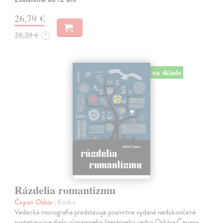
26,79 €
28,20 €
?
na sklade
Rázdelia romantizmu
Čepan Oskár
| Kniha
Vedecká monografia predstavuje posmrtne vydané nedokončené
syntetizujúce dielo významného literárneho vedca Oskára Čepana