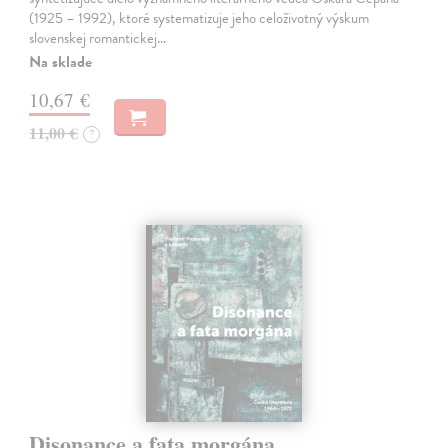
(1925 – 1992), ktoré systematizuje jeho celoživotný výskum
slovenskej romantickej…
Na sklade
10,67 €
11,00 €
?
Disonance a fata morgána