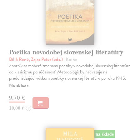
Poetika novodobej slovenskej literatúry
Bílik René, Zajac Peter (eds.)
| Kniha
Zborník sa zaoberá zmenami poetiky v novodobej slovenskej literatúre
od klasicizmu po súčasnosť. Metodologicky nadväzuje na
predchádzajúci výskum poetiky slovenskej literatúry po roku 1945.
Na sklade
9,70 €
10,00 €
?
na sklade