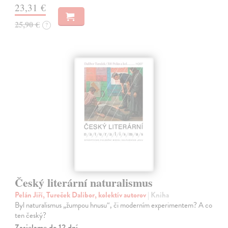
23,31 €
25,90 €
?
Český literární naturalismus
Pelán Jiří, Tureček Dalibor, kolektív autorov
| Kniha
Byl naturalismus „žumpou hnusu“, či moderním experimentem? A co
ten český?
Zasielame do 12 dní