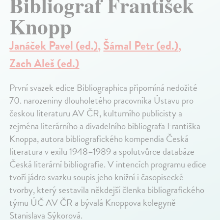
Bibliograf František
Knopp
Janáček Pavel (ed.)
,
Šámal Petr (ed.)
,
Zach Aleš (ed.)
První svazek edice Bibliographica připomíná nedožité
70. narozeniny dlouholetého pracovníka Ústavu pro
českou literaturu AV ČR, kulturního publicisty a
zejména literárního a divadelního bibliografa Františka
Knoppa, autora bibliografického kompendia Česká
literatura v exilu 1948–1989 a spolutvůrce databáze
Česká literární bibliografie. V intencích programu edice
tvoří jádro svazku soupis jeho knižní i časopisecké
tvorby, který sestavila někdejší členka bibliografického
týmu ÚČ AV ČR a bývalá Knoppova kolegyně
Stanislava Sýkorová.