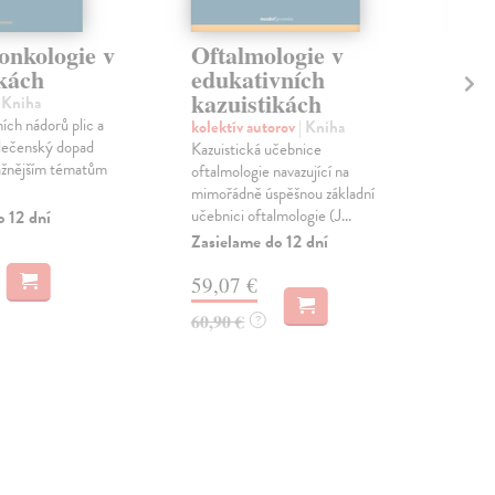
nkologie v
Oftalmologie v
Pr
ikách
edukativních
v 
kazuistikách
| Kniha
Mat
ích nádorů plic a
Tuto
kolektív autorov
| Kniha
olečenský dopad
pře
Kazuistická učebnice
važnějším tématům
aby 
oftalmologie navazující na
vzdě
mimořádně úspěšnou základní
učebnici oftalmologie (J...
o 12 dní
Zas
Zasielame do 12 dní
21
59,07 €
22,
60,90 €
?