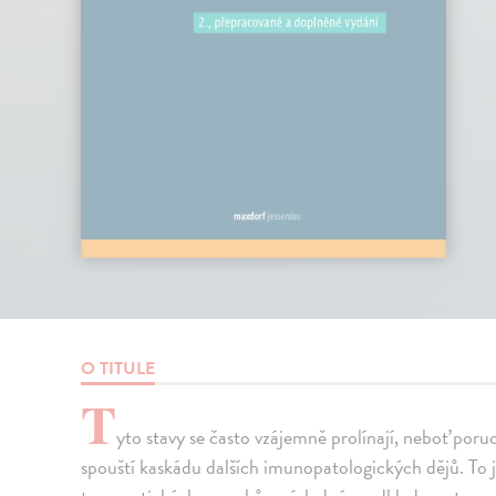
O TITULE
T
yto stavy se často vzájemně prolínají, neboť poru
spouští kaskádu dalších imunopatologických dějů. To j