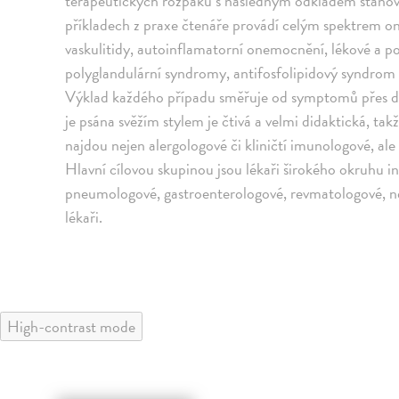
terapeutických rozpaků s následným odkladem stanov
příkladech z praxe čtenáře provádí celým spektrem 
vaskulitidy, autoinflamatorní onemocnění, lékové a po
polyglandulární syndromy, antifosfolipidový syndrom
Výklad každého případu směřuje od symptomů přes dos
je psána svěžím stylem je čtivá a velmi didaktická, ta
najdou nejen alergologové či kliničtí imunologové, ale 
Hlavní cílovou skupinou jsou lékaři širokého okruhu 
pneumologové, gastroenterologové, revmatologové, nef
lékaři.
High-contrast mode