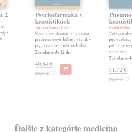
t 2
Psychofarmaka v
Pneumoo
kazuistikách
kazuist
ha
etra!
Tašková Ivana
| Kniha
Pešek Miloš
zdy s
Psychofarmaka patří k nejčastěji
Výskyt malign
ná
předepisovaným látkám, a to jak v
jejich celosp
psychiatrii, tak v interních obor...
patří k nejzá
moderní p...
Zasielame do 12 dní
Zasielame d
40,84 €
31,72 €
42,10 €
?
32,70 €
?
Ďalšie z kategórie medicína