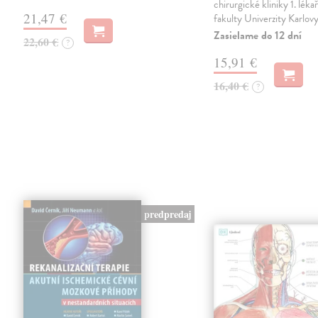
chirurgické kliniky 1. léka
21,47 €
fakulty Univerzity Karlov
Zasielame do 12 dní
22,60 €
?
15,91 €
16,40 €
?
predpredaj