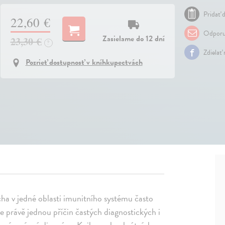
Pridať d
22,60 €
Odporu
Zasielame do 12 dní
23,30 €
?
Zdielať
Pozrieť dostupnosť v kníhkupectvách
cha v jedné oblasti imunitního systému často
e právě jednou příčin častých diagnostických i