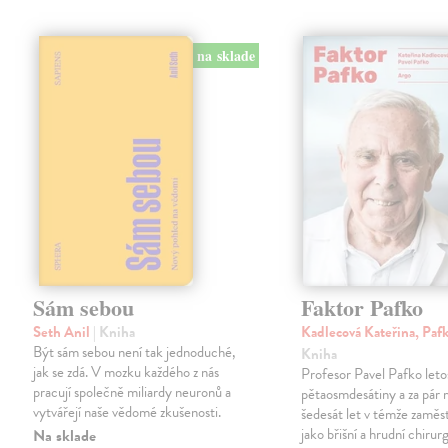
na sklade
Sám sebou
Faktor Pafko
Seth Anil
| Kniha
Kadlecová Kateřina, Paf
Být sám sebou není tak jednoduché,
Kniha
jak se zdá. V mozku každého z nás
Profesor Pavel Pafko letos
pracují společně miliardy neuronů a
pětaosmdesátiny a za pár 
vytvářejí naše vědomé zkušenosti.
šedesát let v témže zaměst
jako břišní a hrudní chirurg 
Na sklade