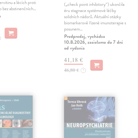
rvitinu a lécích proti
(„check point inhibitory“) ukončila
 to bez abstinenčních…
éru stagnace systémové léčby
e
solidních nádorů. Aktuální otázky
biomarkerově řízené imunoterapie s
posunem…
Predpredaj, vychádza
10.8.2026, zasielame do 7 dní
od vydania
41,18 €
46,80 €
?