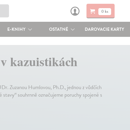
0 ks
E-KNIHY
OSTATNÉ
DAROVACIE KARTY
v kazuistikách
UDr. Zuzanou Humlovou, Ph.D., jednou z vůdčích
é stavy“ souhrnně označujeme poruchy spojené s