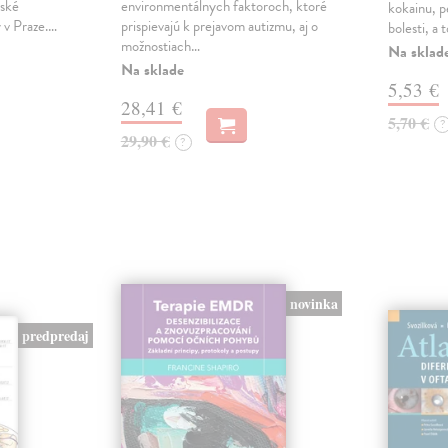
řské
environmentálnych faktoroch, ktoré
kokainu, pe
y v Praze.…
prispievajú k prejavom autizmu, aj o
bolesti, a
možnostiach…
Na sklad
Na sklade
5,53 €
28,41 €
5,70 €
?
29,90 €
?
novinka
predpredaj