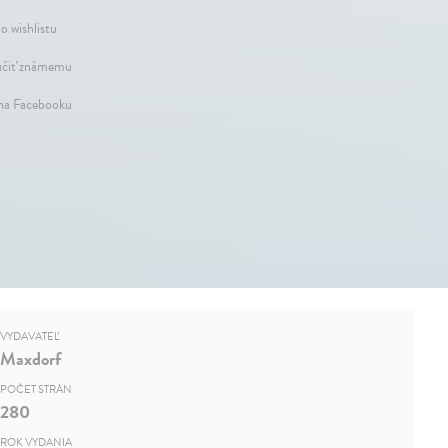
o wishlistu
čiť známemu
 na Facebooku
VYDAVATEĽ
Maxdorf
POČET STRÁN
280
ROK VYDANIA