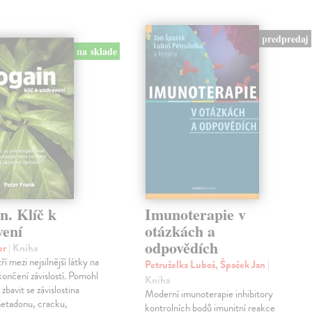
predpredaj
na sklade
n. Klíč k
Imunoterapie v
vení
otázkách a
odpovědích
er
| Kniha
ří mezi nejsilnější látky na
Petruželka Luboš, Špaček Jan
|
končení závislostí. Pomohl
Kniha
í zbavit se závislostina
Moderní imunoterapie inhibitory
metadonu, cracku,
kontrolních bodů imunitní reakce