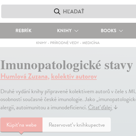
REBRÍK
KNIHY
BOOKS
KNIHY
-
PRÍRODNÉ VEDY
-
MEDICÍNA
Imunopatologické stavy 
Humlová Zuzana
,
kolektív autorov
Druhé vydání knihy připravené kolektivem autorů v čele s M
osobností současné české imunologie. Jako „imunopatologick
alergií, autoimunitou a imunodeficiencí.
Čítať ďalej
↓
Kúpiť
na webe
Rezervovať v kníhkupectve