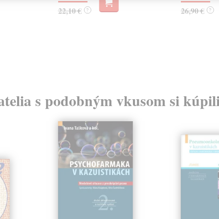
22,10 €
26,90 €
?
?
atelia s podobným vkusom si kúpili