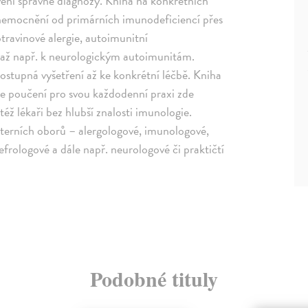
ení správné diagnózy. Kniha na konkrétních
onemocnění od primárních imunodeficiencí přes
travinové alergie, autoimunitní
 až např. k neurologickým autoimunitám.
tupná vyšetření až ke konkrétní léčbě. Kniha
kže poučení pro svou každodenní praxi zde
též lékaři bez hlubší znalosti imunologie.
interních oborů – alergologové, imunologové,
rologové a dále např. neurologové či praktičtí
Podobné tituly