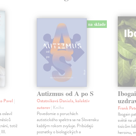
na sklade
Autizmus od A po S
Ibogai
uzdra
ko Pavel
|
Ostatníková Daniela, kolektív
autorov
| Kniha
Frank Pet
 oslavil
Povedomie o poruchách
Ibogain pat
měsíců
autistického spektra sa na Slovensku
světě na u
nání, totiž
každým rokom zvyšuje. Pribúdajú
tisícům lid
III.
poznatky o biologických a
heroinu, 