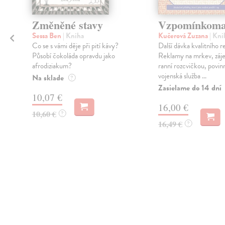
Změněné stavy
Vzpomínkoma
Sessa Ben
| Kniha
Kučerová Zuzana
| Kni
Co se s vámi děje při pití kávy?
Další dávka kvalitního r
Působí čokoláda opravdu jako
Reklamy na mrkev, záje
afrodiziakum?
ranní rozcvičkou, povin
vojenská služba ...
Na sklade
?
Zasielame do 14 dní
10,07 €
16,00 €
10,60 €
?
16,49 €
?