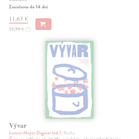
Zasielame do 14 dní
11,63 €
11,99 €
?
Vývar
Lorenz-Meyer Dagmar (ed.)
| Kniha
Čemu se můžeme přiučit díky romskému vaření a zahradničení o