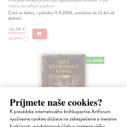
Prvé jedlo dieťatka je preň tým najdôležitejším míľnikom. A pre
rodičov zas veľkým orieškom.
Čaká sa dotlač, vychádza 11.9.2026, zasielame do 12 dní od
dotlače
16,48 €
16,99 €
?
na sklade
Príjmete naše cookies?
K prevádzke internetového kníhkupectva Artforum
využívame cookies slúžiace na zabezpečenie a meranie
Nová kuchárska kniha
funkčnosti, marketingové účely a zaistenie vášho