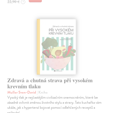
22,90 €
?
Zdravá a chutná strava při vysokém
krevním tlaku
Muller Sven-David
| Kniha
Vysoký tlak je nejčastějším civilizačním onemocněním, které lze
zásadně ovlivnit změnou životního stylu a stravy. Tato kuchařka vám
ukáže, jak s hypertenzí bojovat pomocí odlehčených receptů a
snižování…