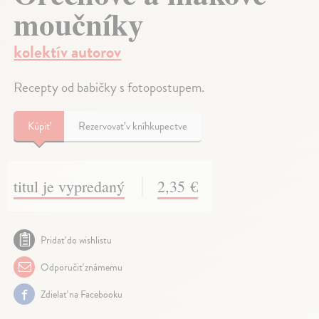
moučníky
kolektív autorov
Recepty od babičky s fotopostupem.
Kúpiť
Rezervovať v kníhkupectve
titul je vypredaný
2,35 €
Pridať do wishlistu
Odporučiť známemu
Zdielať na Facebooku