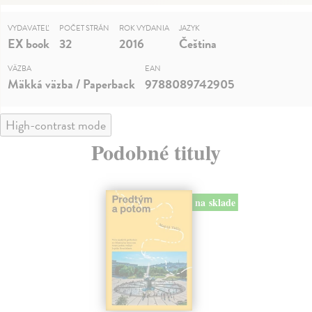
VYDAVATEĽ
POČET STRÁN
ROK VYDANIA
JAZYK
EX book
32
2016
Čeština
VÄZBA
EAN
Mäkká väzba / Paperback
9788089742905
High-contrast mode
Podobné tituly
na sklade