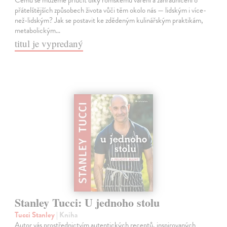
přátelštějších způsobech života vůči těm okolo nás — lidským i více-
než-lidským? Jak se postavit ke zdědeným kulinářským praktikám,
metabolickým…
titul je vypredaný
Stanley Tucci: U jednoho stolu
Tucci Stanley
| Kniha
Autor vás prostřednictvím autentických receptů, inspirovaných