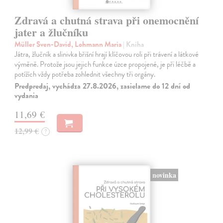
Zdravá a chutná strava při onemocnění
jater a žlučníku
Müller Sven-David, Lohmann Maria
| Kniha
Játra, žlučník a slinivka břišní hrají klíčovou roli při trávení a látkové
výměně. Protože jsou jejich funkce úzce propojené, je při léčbě a
potížích vždy potřeba zohlednit všechny tři orgány.
Predpredaj, vychádza 27.8.2026, zasielame do 12 dní od
vydania
11,69 €
12,99 €
?
novinka