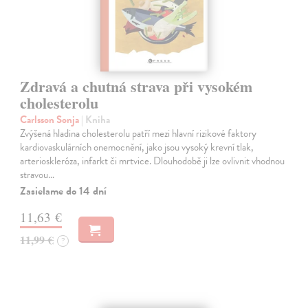
Zdravá a chutná strava při vysokém
cholesterolu
Carlsson Sonja
| Kniha
Zvýšená hladina cholesterolu patří mezi hlavní rizikové faktory
kardiovaskulárních onemocnění, jako jsou vysoký krevní tlak,
arterioskleróza, infarkt či mrtvice. Dlouhodobě ji lze ovlivnit vhodnou
stravou…
Zasielame do 14 dní
11,63 €
11,99 €
?