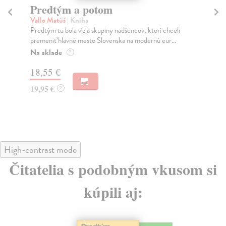
Predtým a potom
Mě
Vallo Matúš
| Kniha
Mu
Predtým tu bola vízia skupiny nadšencov, ktorí chceli
Ty 
premeniť hlavné mesto Slovenska na modernú eur...
jeh
Na sklade
Na
?
18,55 €
30
19,95 €
32
?
High-contrast mode
Čitatelia s podobným vkusom si
kúpili aj:
na sklade