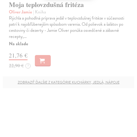
Moja teplovzdušná fritéza
Oliver Jamie
| Kniha
Rýchla a pohodlná príprava jedál v teplovzdušnej fritéze v súčasnosti
patrí k najobľúbenejším spôsobom varenia. Od polievok a šalátov po
cestoviny či dezerty - Jamie Oliver ponúka osvedčené a zábavné
recepty,…
Na sklade
21,76 €
22,90 €
?
ZOBRAZIŤ ĎALŠIE Z KATEGÓRIE KUCHÁRKY, JEDLÁ, NÁPOJE