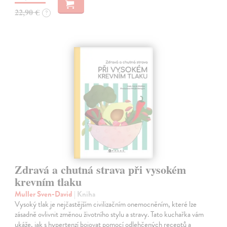
22,90 €
?
Zdravá a chutná strava při vysokém
krevním tlaku
Muller Sven-David
| Kniha
Vysoký tlak je nejčastějším civilizačním onemocněním, které lze
zásadně ovlivnit změnou životního stylu a stravy. Tato kuchařka vám
ukáže, jak s hypertenzí bojovat pomocí odlehčených receptů a