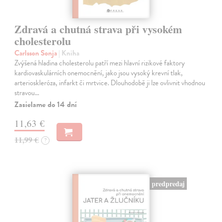
Zdravá a chutná strava při vysokém
cholesterolu
Carlsson Sonja
| Kniha
Zvýšená hladina cholesterolu patří mezi hlavní rizikové faktory
kardiovaskulárních onemocnění, jako jsou vysoký krevní tlak,
arterioskleróza, infarkt či mrtvice. Dlouhodobě ji lze ovlivnit vhodnou
stravou…
Zasielame do 14 dní
11,63 €
11,99 €
?
predpredaj