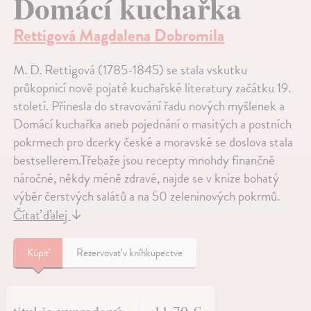
Domácí kuchařka
Rettigová Magdalena Dobromila
M. D. Rettigová (1785-1845) se stala vskutku
průkopnicí nově pojaté kuchařské literatury začátku 19.
století. Přinesla do stravování řadu nových myšlenek a
Domácí kuchařka aneb pojednání o masitých a postních
pokrmech pro dcerky české a moravské se doslova stala
bestsellerem.Třebaže jsou recepty mnohdy finančně
náročné, někdy méně zdravé, najde se v knize bohatý
výběr čerstvých salátů a na 50 zeleninových pokrmů.
Čítať ďalej
↓
Kúpiť
Rezervovať v kníhkupectve