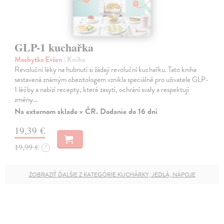
GLP-1 kuchařka
Machytka Evžen
| Kniha
Revoluční léky na hubnutí si žádají revoluční kuchařku. Tato kniha
sestavená známým obezitologem vznikla speciálně pro uživatele GLP-
1 léčby a nabízí recepty, které zasytí, ochrání svaly a respektují
změny…
Na externom sklade v ČR. Dodanie do 16 dní
19,39 €
19,99 €
?
ZOBRAZIŤ ĎALŠIE Z KATEGÓRIE KUCHÁRKY, JEDLÁ, NÁPOJE