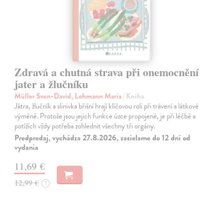
Zdravá a chutná strava při onemocnění
jater a žlučníku
Müller Sven-David, Lohmann Maria
| Kniha
Játra, žlučník a slinivka břišní hrají klíčovou roli při trávení a látkové
výměně. Protože jsou jejich funkce úzce propojené, je při léčbě a
potížích vždy potřeba zohlednit všechny tři orgány.
Predpredaj, vychádza 27.8.2026, zasielame do 12 dní od
vydania
11,69 €
12,99 €
?