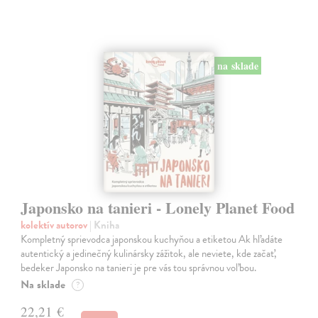
na sklade
Japonsko na tanieri - Lonely Planet Food
kolektív autorov
| Kniha
Kompletný sprievodca japonskou kuchyňou a etiketou Ak hľadáte
autentický a jedinečný kulinársky zážitok, ale neviete, kde začať,
bedeker Japonsko na tanieri je pre vás tou správnou voľbou.
Na sklade
?
22,21 €