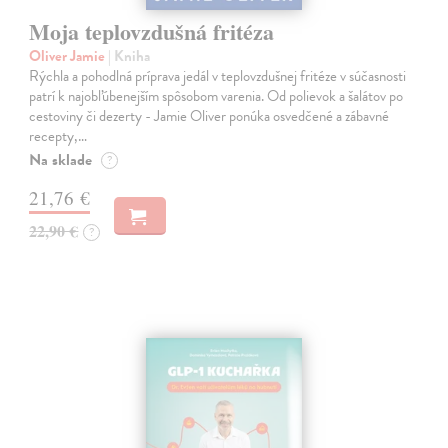
Moja teplovzdušná fritéza
Oliver Jamie
| Kniha
Rýchla a pohodlná príprava jedál v teplovzdušnej fritéze v súčasnosti
patrí k najobľúbenejším spôsobom varenia. Od polievok a šalátov po
cestoviny či dezerty - Jamie Oliver ponúka osvedčené a zábavné
recepty,…
Na sklade
?
21,76 €
22,90 €
?