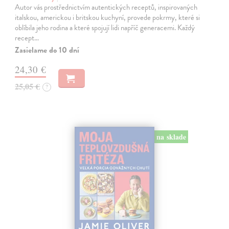
Autor vás prostřednictvím autentických receptů, inspirovaných
italskou, americkou i britskou kuchyní, provede pokrmy, které si
oblíbila jeho rodina a které spojují lidi napříč generacemi. Každý
recept…
Zasielame do 10 dní
24,30 €
25,05 €
?
na sklade