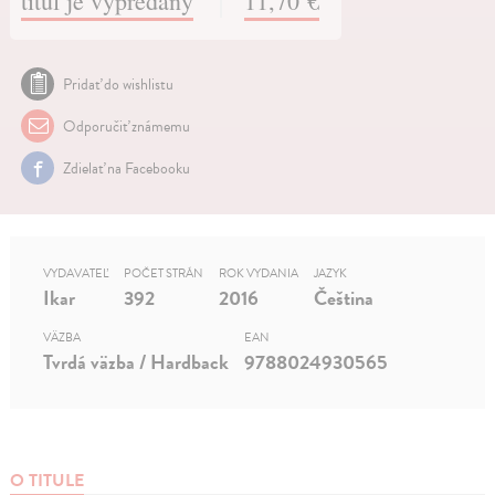
titul je vypredaný
11,70 €
Pridať do wishlistu
Odporučiť známemu
Zdielať na Facebooku
VYDAVATEĽ
POČET STRÁN
ROK VYDANIA
JAZYK
Ikar
392
2016
Čeština
VÄZBA
EAN
Tvrdá väzba / Hardback
9788024930565
O TITULE