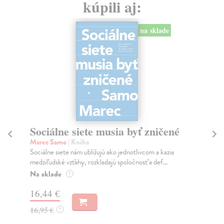
kúpili aj:
na sklade
Sociálne siete musia byť zničené
S
K
Marec Samo
| Kniha
Sociálne siete nám ubližujú ako jednotlivcom a kazia
Mik
medziľudské vzťahy, rozkladajú spoločnosť a def...
Mon
o k
Na sklade
?
Na
16,44 €
23
16,95 €
?
24