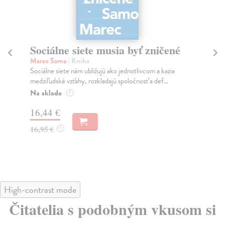
Sociálne siete musia byť zničené
S
K
Marec Samo
| Kniha
Sociálne siete nám ubližujú ako jednotlivcom a kazia
Mik
medziľudské vzťahy, rozkladajú spoločnosť a def...
Mon
o k
Na sklade
?
Na
16,44 €
23
16,95 €
?
24
High-contrast mode
Čitatelia s podobným vkusom si