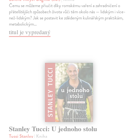
Čemu se můžeme přiučit díky romskému vaření a zahradničení o
přátelštějších způsobech života vůči těm okolo nás — lidským i více-
než-lidským? Jak se postavit ke zdědeným kulinářským praktikám,
metabolickým…
titul je vypredaný
Stanley Tucci: U jednoho stolu
Tucci Stanley
| Kniha