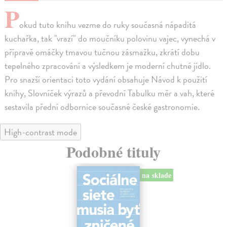
P
okud tuto knihu vezme do ruky současná nápaditá
kuchařka, tak "vrazí" do moučníku polovinu vajec, vynechá v
přípravě omáčky tmavou tučnou zásmažku, zkrátí dobu
tepelného zpracování a výsledkem je moderní chutné jídlo.
Pro snazší orientaci toto vydání obsahuje Návod k použití
knihy, Slovníček výrazů a převodní Tabulku měr a vah, které
sestavila přední odbornice současné české gastronomie.
High-contrast mode
Podobné tituly
na sklade