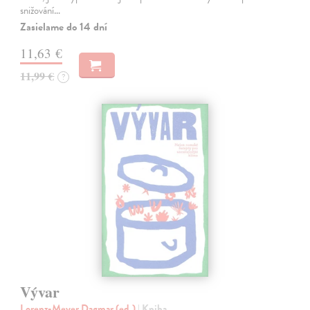
snižování…
Zasielame do 14 dní
11,63 €
11,99 €
?
Vývar
Lorenz-Meyer Dagmar (ed.)
| Kniha