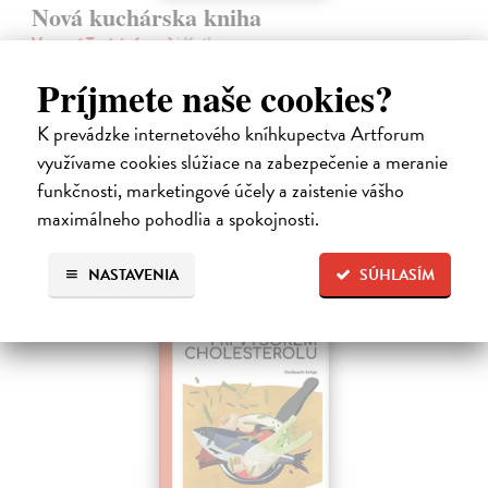
Nová kuchárska kniha
Vansová Terézia (zost.)
| Kniha
Máte pravdu, knižný trh prekypuje kuchárskymi knihami. Nová
Príjmete naše cookies?
kuchárska kniha z pera najpovolanejšej gazdinky Terézie Vansovej je
však dielom, ktoré zaručene obohatí každú domácnosť.
K prevádzke internetového kníhkupectva Artforum
Na sklade
?
využívame cookies slúžiace na zabezpečenie a meranie
23,66 €
funkčnosti, marketingové účely a zaistenie vášho
24,90 €
maximálneho pohodlia a spokojnosti.
?
NASTAVENIA
SÚHLASÍM
novinka