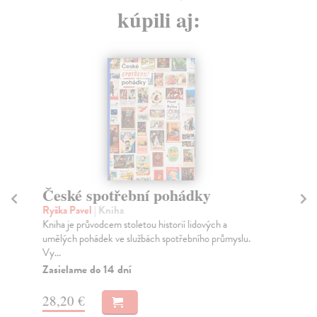
kúpili aj:
České spotřební pohádky
M
Ryška Pavel
| Kniha
Sc
Kniha je průvodcem stoletou historií lidových a
Lét
umělých pohádek ve službách spotřebního průmyslu.
Sta
Vy...
Za
Zasielame do 14 dní
18
28,20 €
18