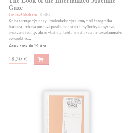
The Look of the Internalized Machine
Gaze
Trnková Barbora
| Kniha
Kniha shrnuje výsledky uměleckého výzkumu, v níž fotografka
Barbora Trnková posouvá posthumanistické myšlenky do syrové,
prožívané reality. Skrze vlastní glitchfeministickou a intersekcionální
perspektivu…
Zasielame do 14 dní
18,30 €