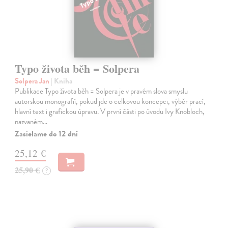
Typo života běh = Solpera
Solpera Jan
| Kniha
Publikace Typo života běh = Solpera je v pravém slova smyslu
autorskou monografií, pokud jde o celkovou koncepci, výběr prací,
hlavní text i grafickou úpravu. V první části po úvodu Ivy Knobloch,
nazvaném…
Zasielame do 12 dní
25,12 €
25,90 €
?