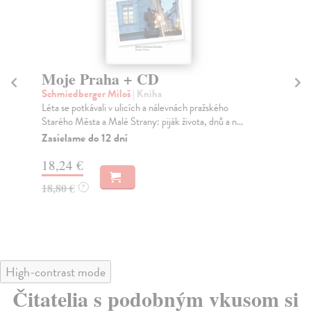
Moje Praha + CD
Z
Schmiedberger Miloš
| Kniha
Wi
Léta se potkávali v ulicích a nálevnách pražského
Výp
Starého Města a Malé Strany: piják života, dnů a n...
des
Zasielame do 12 dní
Na
18,24 €
26
18,80 €
28
?
High-contrast mode
Čitatelia s podobným vkusom si