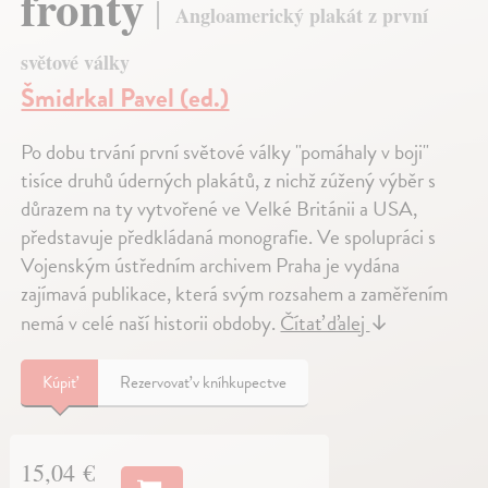
fronty
Angloamerický plakát z první
světové války
Šmidrkal Pavel (ed.)
Po dobu trvání první světové války "pomáhaly v boji"
tisíce druhů úderných plakátů, z nichž zúžený výběr s
důrazem na ty vytvořené ve Velké Británii a USA,
představuje předkládaná monografie. Ve spolupráci s
Vojenským ústředním archivem Praha je vydána
zajímavá publikace, která svým rozsahem a zaměřením
nemá v celé naší historii obdoby.
Čítať ďalej
↓
Kúpiť
Rezervovať v kníhkupectve
15,04 €