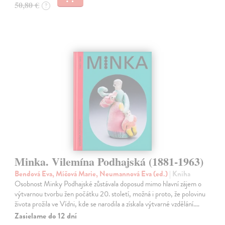
50,80 €
?
Minka. Vilemína Podhajská (1881-1963)
Bendová Eva, Míčová Marie, Neumannová Eva (ed.)
| Kniha
Osobnost Minky Podhajské zůstávala doposud mimo hlavní zájem o
výtvarnou tvorbu žen počátku 20. století, možná i proto, že polovinu
života prožila ve Vídni, kde se narodila a získala výtvarné vzdělání.…
Zasielame do 12 dní