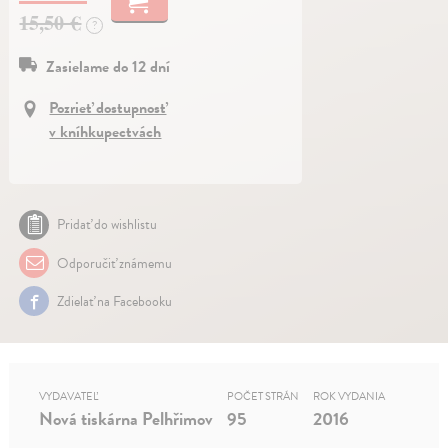
15,50 €
?
Zasielame do 12 dní
Pozrieť dostupnosť
v kníhkupectvách
Pridať do wishlistu
Odporučiť známemu
Zdielať na Facebooku
VYDAVATEĽ
POČET STRÁN
ROK VYDANIA
Nová tiskárna Pelhřimov
95
2016