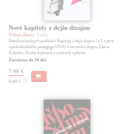
Nové kapitoly z dejín dizajnu
Kolesár Zdeno
| Kniha
Reedícia knižných publikácii Kapitoly z dejín dizajnu I a II z pera
vysokoškolského pedagóga VŠVU a teoretika dizajnu Zdena
Kolesára. Druhé doplnené a rozšírené vydanie.
Zasielame do 14 dní
7,98 €
8,40 €
?