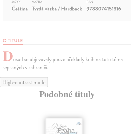
JAZYK
VÄZBA
EAN
Čeština
Tvrdá väzba / Hardback
9788074151316
O TITULE
D
osud se objevovaly pouze překlady knih na toto téma
sepsaných v zahraničí.
High-contrast mode
Podobné tituly