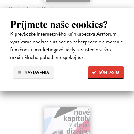
Způsoby vidění
Berger John
| Kniha
Príjmete naše cookies?
Jedna z najinšpiratívnejších a najvplyvnejších kníh o umení a vizualite,
ktorá je právom považovaná za zakladateľskú klasiku odbore
K prevádzke internetového kníhkupectva Artforum
vizuálnych štúdií. Sedem esejí (z ktorých tri sú čisto obrazové) sa
zaoberá…
využívame cookies slúžiace na zabezpečenie a meranie
Zasielame do 12 dní
funkčnosti, marketingové účely a zaistenie vášho
maximálneho pohodlia a spokojnosti.
13,48 €
13,90 €
?
NASTAVENIA
SÚHLASÍM