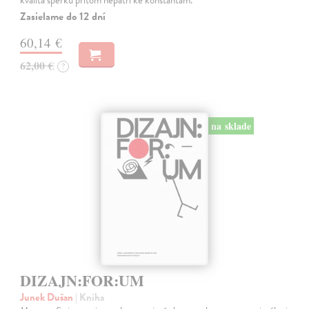
kvalita šperku přitom nepatří ke konstantám.
Zasielame do 12 dní
60,14 €
62,00 €
?
na sklade
DIZAJN:FOR:UM
Junek Dušan
| Kniha