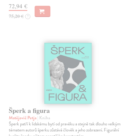
72,94 €
75,20 €
?
Šperk a figura
Matějovič Petja
| Kniha
Šperk patří k lidskému bytí od pravěku a stejně tak dlouho velkým
tématem autorů šperku zůstává člověk a jeho zobrazení. Figurální