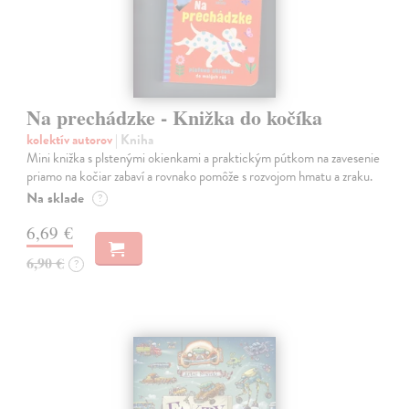
Na prechádzke - Knižka do kočíka
kolektív autorov
| Kniha
Mini knižka s plstenými okienkami a praktickým pútkom na zavesenie
priamo na kočiar zabaví a rovnako pomôže s rozvojom hmatu a zraku.
Na sklade
?
6,69 €
6,90 €
?