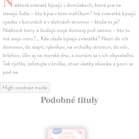
N
iektoré zvieratá bývajú v domčekoch, ktoré pre ne
stavajú ľudia – kto býva v tom maličkom? Iné zvieratká bývajú
vysoko v korunách a v dutinách stromov – ktože to je?
Niektoré tvory si budujú svoje domovy pod zemou – kto tu
má svoju noru?... Kde všade bývajú zvieratká? Nazri do ich
domovov, do stajní, rybníkov, na vrcholky stromov, do nôr,
brlohov, úľov aj na morské dno, a zoznám sa s ich obyvateľmi.
Tak rýchlo, zalistujte v knižke, otvor všetky okienka a pozri sa
pod ne.
High-contrast mode
Podobné tituly