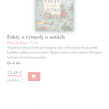
Fakty a výmysly o autách
Nowicki Artur
| Kniha
Vtipná komiksová kniha plná zaujímavostí a informácií, ktorá poteší
každého nadšenca automobilov Takáto kniha tu ešte nebola! Hlavnými
hrdinami sú totiž automobily.
Do 6 dní
13,48 €
13,90 €
?