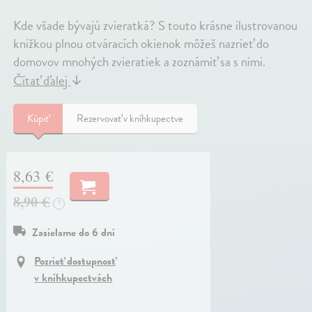
Kde všade bývajú zvieratká? S touto krásne ilustrovanou
knižkou plnou otváracích okienok môžeš nazrieť do
domovov mnohých zvieratiek a zoznámiť sa s nimi.
Čítať ďalej
↓
Kúpiť
Rezervovať v kníhkupectve
8,63 €
8,90 €
?
Zasielame do 6 dní
Pozrieť dostupnosť
v kníhkupectvách