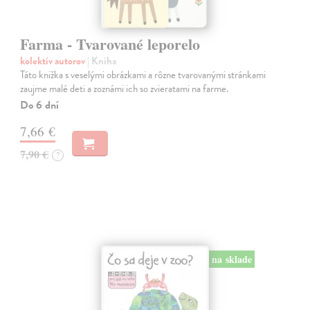
Farma - Tvarované leporelo
kolektív autorov
| Kniha
Táto knižka s veselými obrázkami a rôzne tvarovanými stránkami
zaujme malé deti a zoznámi ich so zvieratami na farme.
Do 6 dní
7,66 €
7,90 €
?
na sklade