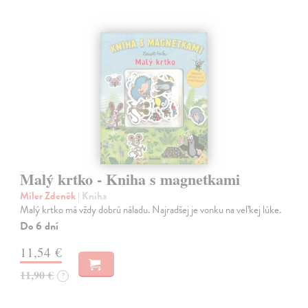
Malý krtko - Kniha s magnetkami
Miler Zdeněk
| Kniha
Malý krtko má vždy dobrú náladu. Najradšej je vonku na veľkej lúke.
Do 6 dní
11,54 €
11,90 €
?