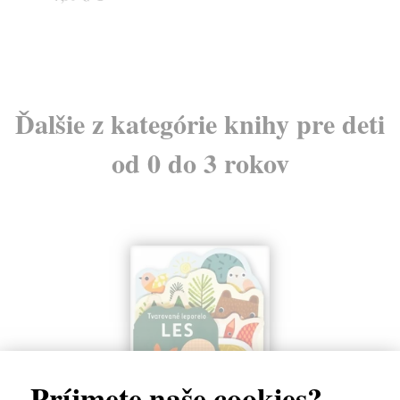
7,
Ďalšie z kategórie knihy pre deti
od 0 do 3 rokov
Príjmete naše cookies?