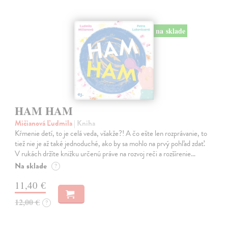
na sklade
HAM HAM
Mičianová Ľudmila
| Kniha
Kŕmenie detí, to je celá veda, všakže?! A čo ešte len rozprávanie, to
tiež nie je až také jednoduché, ako by sa mohlo na prvý pohľad zdať.
V rukách držíte knižku určenú práve na rozvoj reči a rozšírenie…
Na sklade
?
11,40 €
12,00 €
?