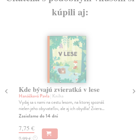
kúpili aj:
Kde bývajú zvieratká v lese
K
z
Hanáčková Pavla
| Kniha
Vydaj sa s nami na cestu lesom, na ktorej spoznáš
Ha
nielen jeho obyvateľov, ale aj ich obydlia! Zviera...
Vyd
mie
Zasielame do 14 dní
Za
7,75 €
7,
7,99 €
?