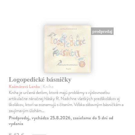
predpredaj
Logopedické básničky
Kačmárová Lenka
| Kniha
Kniha je určená deťom, ktoré majú problémy s výslovnosťou
artikulačne náročnej hlásky R. Nadchne všetkých predškolákov aj
školákov, ktorí sa zoznamujú s čítaním. Vďaka zábavným básničkám a
zaujímavým úlohám…
Predpredaj, vychádza 25.8.2026, zasielame do 5 dní od
vydania
8,42 €