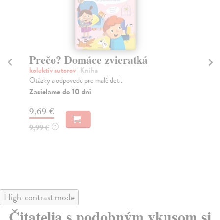
Prečo? Domáce zvieratká
Sv
d
kolektív autorov
| Kniha
z
Otázky a odpovede pre malé deti.
Zasielame do 10 dní
kol
Kým
9,69 €
dob
Za
9,99 €
?
9,
9,
High-contrast mode
Čitatelia s podobným vkusom si