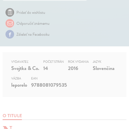
Pridať do wishlistu
Odporučiť známemu
Zdielať na Facebooku
VYDAVATEĽ
POČET STRÁN
ROK VYDANIA
JAZYK
Svojtka & Co.
14
2016
Slovenčina
VÄZBA
EAN
leporelo
9788081079535
O TITULE