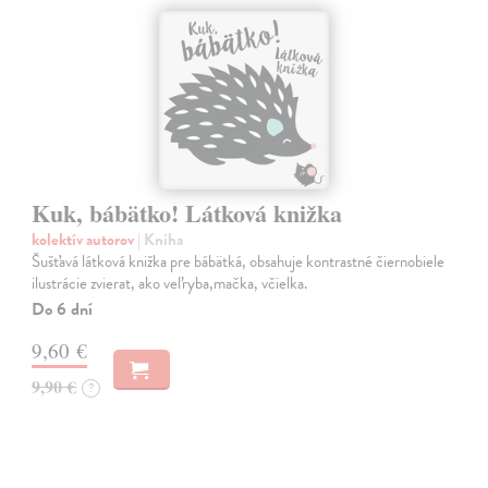
Kuk, bábätko! Látková knižka
kolektív autorov
| Kniha
Šušťavá látková knižka pre bábätká, obsahuje kontrastné čiernobiele
ilustrácie zvierat, ako veľryba,mačka, včielka.
Do 6 dní
9,60 €
9,90 €
?