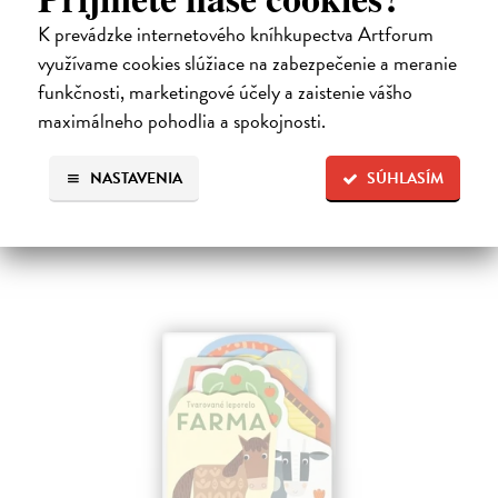
K prevádzke internetového kníhkupectva Artforum
Les - Tvarované leporelo
využívame cookies slúžiace na zabezpečenie a meranie
Payne Sally
| Kniha
funkčnosti, marketingové účely a zaistenie vášho
Táto knižka s veselými obrázkami a rôzne tvarovanými stránkami
zaujme malé deti a zoznámi ich so životom v lese.
maximálneho pohodlia a spokojnosti.
Do 6 dní
NASTAVENIA
SÚHLASÍM
7,66 €
7,90 €
?