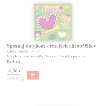
Spoznaj dotykom - veselých chrobáčikov
kolektív autorov
| Kniha
Ktorý hmyz opeľuje kvietky? Ktorý chrobáčik tká pavučiny?
Do 6 dní
10,56 €
10,89 €
?