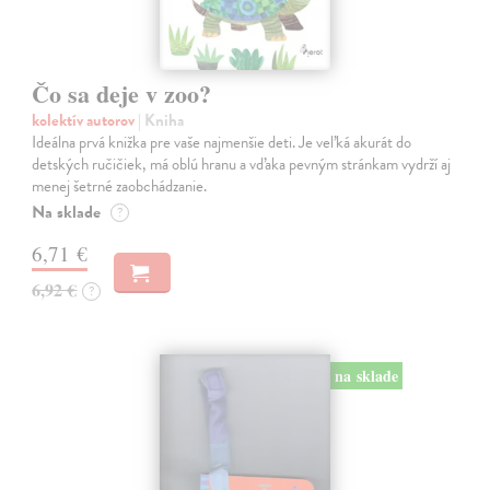
Čo sa deje v zoo?
kolektív autorov
| Kniha
Ideálna prvá knižka pre vaše najmenšie deti. Je veľká akurát do
detských ručičiek, má oblú hranu a vďaka pevným stránkam vydrží aj
menej šetrné zaobchádzanie.
Na sklade
?
6,71 €
6,92 €
?
na sklade