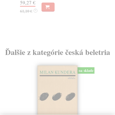
59,27 €
13
61,10 €
?
14
Ďalšie z kategórie česká beletria
na sklade