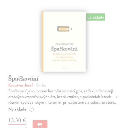
na sklade
Špačkování
Kroutvor Josef
| Kniha
Špačkování je souborem bezmála padesáti glos, reflexí, mikroesejí i
drobných vzpomínkových črt, které vznikaly v posledních letech – k
různým společenským i literárním příležitostem a z radosti ze čtení…
Na sklade
?
13,30 €