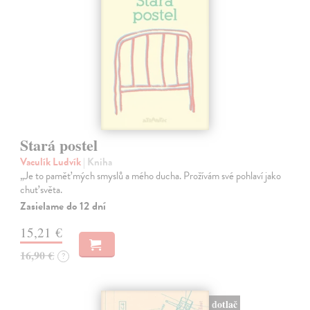
Stará postel
Vaculík Ludvík
| Kniha
„Je to paměť mých smyslů a mého ducha. Prožívám své pohlaví jako
chuť světa.
Zasielame do 12 dní
15,21 €
16,90 €
?
dotlač