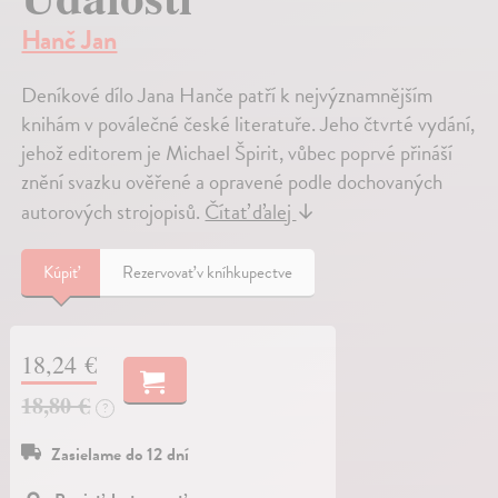
Hanč Jan
Deníkové dílo Jana Hanče patří k nejvýznamnějším
knihám v poválečné české literatuře. Jeho čtvrté vydání,
jehož editorem je Michael Špirit, vůbec poprvé přináší
znění svazku ověřené a opravené podle dochovaných
autorových strojopisů.
Čítať ďalej
↓
Kúpiť
Rezervovať v kníhkupectve
18,24 €
18,80 €
?
Zasielame do 12 dní