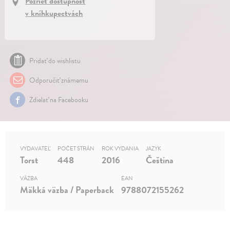
Pozrieť dostupnosť
v kníhkupectvách
Pridať do wishlistu
Odporučiť známemu
Zdielať na Facebooku
VYDAVATEĽ
POČET STRÁN
ROK VYDANIA
JAZYK
Torst
448
2016
Čeština
VÄZBA
EAN
Mäkká väzba / Paperback
9788072155262