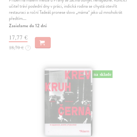
učitel tráví poslední dny v práci, indická rodina se chystá otevřít
restauraci a roční Tadeáš pronese slovo „máma“ jako už mnohokrát
předtím.…
Zasielame do 12 dní
17,77 €
18,70 €
?
na sklade