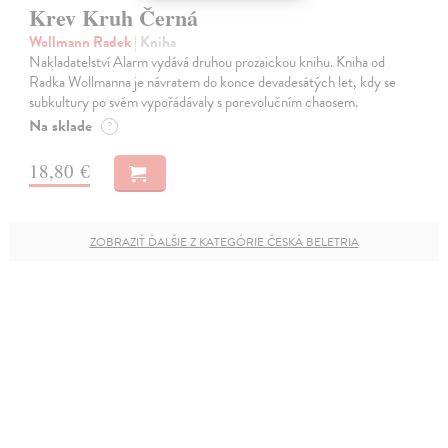
Krev Kruh Černá
Wollmann Radek
| Kniha
Nakladatelství Alarm vydává druhou prozaickou knihu. Kniha od
Radka Wollmanna je návratem do konce devadesátých let, kdy se
subkultury po svém vypořádávaly s porevolučním chaosem.
Na sklade
?
18,80 €
ZOBRAZIŤ ĎALŠIE Z KATEGÓRIE ČESKÁ BELETRIA