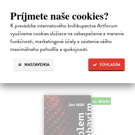
Príjmete naše cookies?
Pomalost
K prevádzke internetového kníhkupectva Artforum
Kundera Milan
| Kniha
Pomalost, chronologicky první ze čtyř románů Milana Kundery
využívame cookies slúžiace na zabezpečenie a meranie
napsaných francouzsky, vychází v českém překladu Anny
funkčnosti, marketingové účely a zaistenie vášho
Kareninové. Vydávání Kunderových románů v českém jazyce se
maximálneho pohodlia a spokojnosti.
uzavírá.
Na sklade
?
NASTAVENIA
SÚHLASÍM
14,73 €
15,50 €
?
na sklade