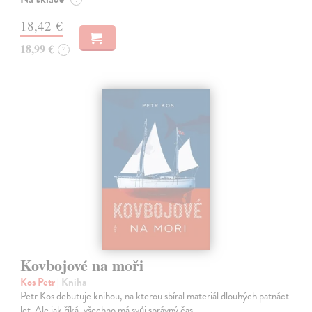
18,42 €
18,99 €
?
Kovbojové na moři
Kos Petr
| Kniha
Petr Kos debutuje knihou, na kterou sbíral materiál dlouhých patnáct
let. Ale jak říká, všechno má svůj správný čas.