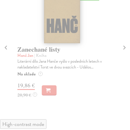
Zanechané listy
P
Hanč Jan
| Kniha
Ba
Literární dílo Jana Hanče vyšlo v posledních letech v
Jak
nakladatelství Torst ve dvou svazcích - Událos...
ods
O..
Na sklade
?
Na
19,86 €
17
20,90 €
?
18
High-contrast mode