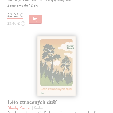
Zasielame do 12 dní
22,23 €
23,40 €
?
Léto ztracených duší
Dlouhý Kristián
| Kniha
Příběh na malém městě u Prahy se začíná odvíjet nenápadně. Končící