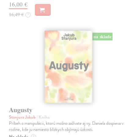
16,00 €
16,49 €
?
na sklade
Augusty
Stanjura Jakub
| Kniha
Príbeh o manipulácii, ktorú možno zažívate aj vy. Daniela dospieva v
rodine, kde ju namiesto blízkych objímajú úzkosti.
Na sklade
?