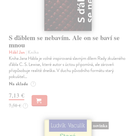
S ďáblem se nebavím. Ale on se baví se
mnou
Hábl Jan
| Kniha
Kniha Jana Hábla je volně inspirovaná slavným dílem Rady zkušeného
ďábla C. S. Lewise, které autor s úctou připomíná, ale zároveň
přizpůsobuje realitě dneška. V duchu původního formátu starý
pokušitel…
Na sklade
?
7,13 €
7,50 €
?
novinka