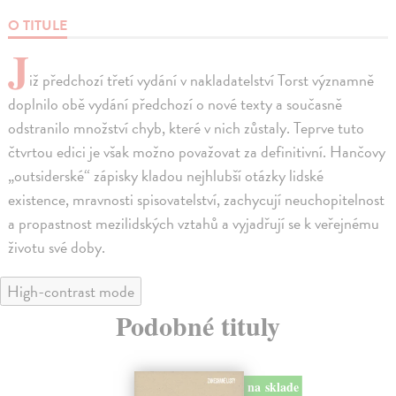
O TITULE
J
iž předchozí třetí vydání v nakladatelství Torst významně
doplnilo obě vydání předchozí o nové texty a současně
odstranilo množství chyb, které v nich zůstaly. Teprve tuto
čtvrtou edici je však možno považovat za definitivní. Hančovy
„outsiderské“ zápisky kladou nejhlubší otázky lidské
existence, mravnosti spisovatelství, zachycují neuchopitelnost
a propastnost mezilidských vztahů a vyjadřují se k veřejnému
životu své doby.
High-contrast mode
Podobné tituly
na sklade