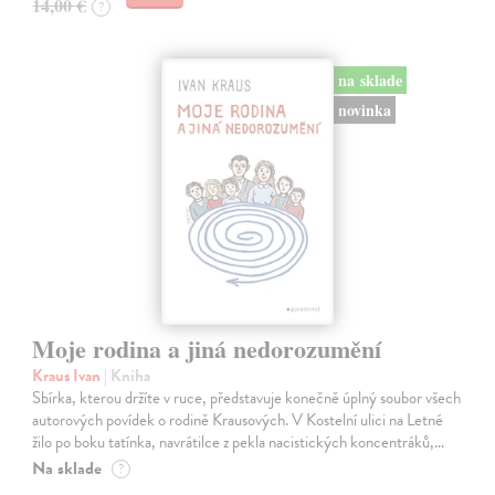
14,00 €
?
na sklade
novinka
Moje rodina a jiná nedorozumění
Kraus Ivan
| Kniha
Sbírka, kterou držíte v ruce, představuje konečně úplný soubor všech
autorových povídek o rodině Krausových. V Kostelní ulici na Letné
žilo po boku tatínka, navrátilce z pekla nacistických koncentráků,…
Na sklade
?