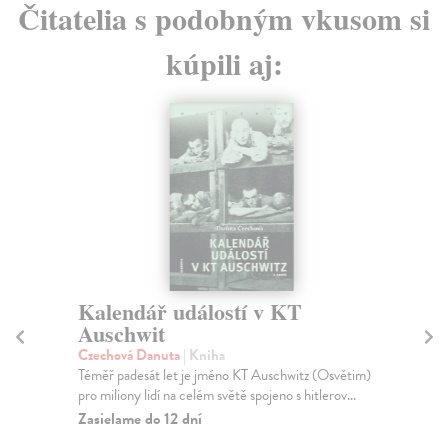
Čitatelia s podobným vkusom si
kúpili aj:
Kalendář událostí v KT
Te
Auschwit
Hi
zá
Czechová Danuta
| Kniha
Téměř padesát let je jméno KT Auschwitz (Osvětim)
Cí
pro miliony lidí na celém světě spojeno s hitlerov...
Děj
lit
Zasielame do 12 dní
Na