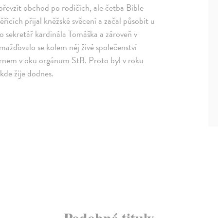
řevzít obchod po rodičích, ale četba Bible
řicích přijal kněžské svěcení a začal působit u
o sekretář kardinála Tomáška a zároveň v
žďovalo se kolem néj živé společenství
 trnem v oku orgánum StB. Proto byl v roku
kde žije dodnes.
Podobné tituly