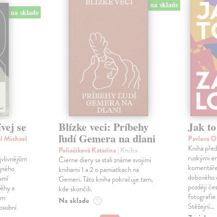
na sklade
na sklade
vej se
Blízke veci: Príbehy
Jak to
ľudí Gemera na dlani
l Michael
Pavlova O
Kniha před
Poliačiková Katarína
| Kniha
ruskými em
vlivnějším
Čierne diery sa stali známe svojimi
komentáře 
jného
knihami 1 a 2 o pamiatkach na
dobového 
umí
Gemeri. Táto kniha pokračuje tam,
později če
běhy a
kde skončili.
fotografie
ém
Na sklade
?
Stěžejní…
 osobní