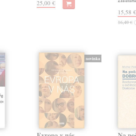
Zasielame
25,00 €
15,58 
16,40 €
novinka
Evropa v nás
Na po