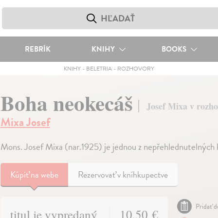
REBRÍK
KNIHY
BOOKS
KNIHY
-
BELETRIA
-
ROZHOVORY
Boha neokecáš
Josef Mixa v rozh
Mixa Josef
Mons. Josef Mixa (nar.1925) je jednou z nepřehlednutelných 
Kúpiť
na webe
Rezervovať v kníhkupectve
Pridať d
titul je vypredaný
10,50 €