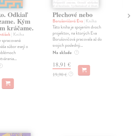
ko. Odkiaľ
Plechové nebo
Po
zame. Kým
Borušovičová Eva
| Kniha
Kun
m kráčame.
Táto kniha je spojením dvoch
Poma
projektov, na ktorých Eva
čty
ntišek
| Kniha
Borušovičová pracovala až do
naps
 spracovaná
svojich posledný...
česk
náša súbor esejí o
Na sklade
Na 
oblémoch
?
tvárania...
18,91 €
14
?
19,90 €
15,
?