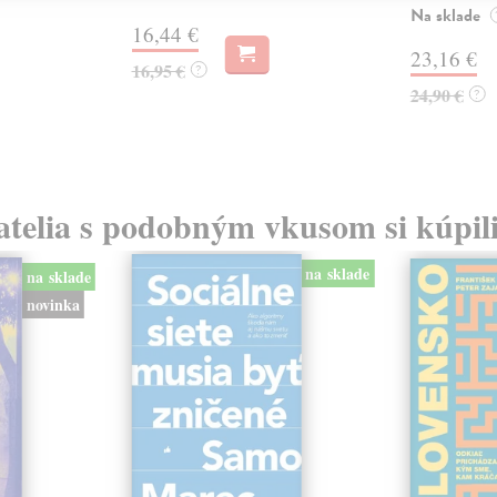
Na sklade
16,44 €
23,16 €
16,95 €
?
24,90 €
?
atelia s podobným vkusom si kúpili
na sklade
na sklade
novinka