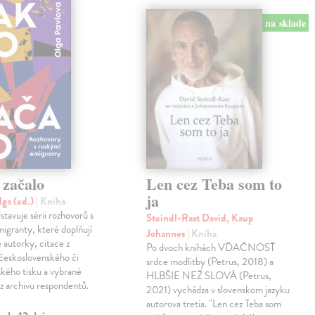
na sklade
 začalo
Len cez Teba som to
ja
lga (ed.)
| Kniha
stavuje sérii rozhovorů s
Steindl-Rast David, Kaup
igranty, které doplňují
Johannes
| Kniha
autorky, citace z
Po dvoch knihách VĎAČNOSŤ
československého či
srdce modlitby (Petrus, 2018) a
ského tisku a vybrané
HLBŠIE NEŽ SLOVÁ (Petrus,
 z archivu respondentů.
2021) vychádza v slovenskom jazyku
autorova tretia. "Len cez Teba som