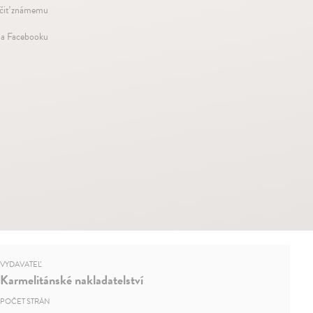
iť známemu
na Facebooku
VYDAVATEĽ
Karmelitánské nakladatelství
POČET STRÁN