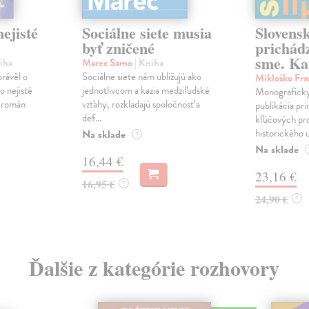
ejisté
Sociálne siete musia
Slovens
byť zničené
prichád
sme. Ka
iha
Marec Samo
| Kniha
právěl o
Sociálne siete nám ubližujú ako
Mikloško Fra
o nejisté
jednotlivcom a kazia medziľudské
Monograficky
ý román
vzťahy, rozkladajú spoločnosť a
publikácia pri
def...
kľúčových pr
historického u
Na sklade
?
Na sklade
16,44 €
23,16 €
16,95 €
?
24,90 €
?
Ďalšie z kategórie rozhovory