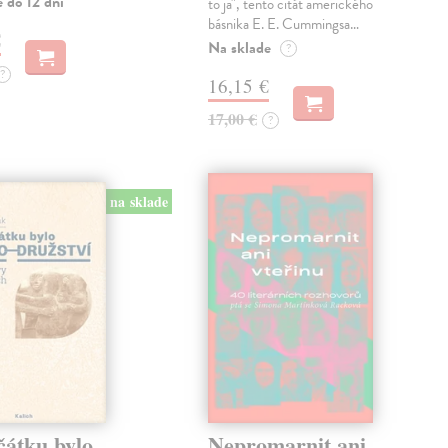
 do 12 dní
to ja", tento citát amerického
básnika E. E. Cummingsa…
€
Na sklade
?
?
16,15 €
17,00 €
?
na sklade
čátku bylo
Nepromarnit ani