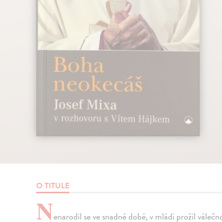
O TITULE
N
enarodil se ve snadné dobé, v mládi prožil váleč