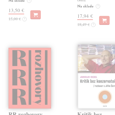
cestu.
Na sklade
?
Na sklade
?
13,50 €
17,94 €
15,00 €
?
18,49 €
?
RR rozhovory
Kritik bez