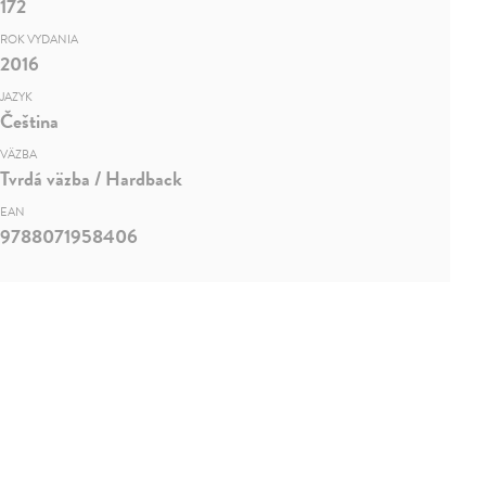
172
ROK VYDANIA
2016
JAZYK
Čeština
VÄZBA
Tvrdá väzba / Hardback
EAN
9788071958406