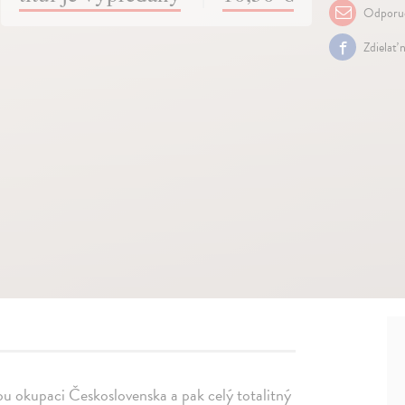
Odporuč
Zdielať 
nou okupaci Československa a pak celý totalitný