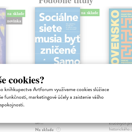
na sklade
na sklade
novinka
še cookies?
ejisté
Sociálne siete musia
Slovens
ho kníhkupectva Artforum využívame cookies slúžiace
byť zničené
prichád
e funkčnosti, marketingové účely a zaistenie vášho
sme. Ka
iha
Marec Samo
| Kniha
spokojnosti.
právěl o
Sociálne siete nám ubližujú ako
Mikloško Fra
o nejisté
jednotlivcom a kazia medziľudské
Monograficky
ý román
vzťahy, rozkladajú spoločnosť a
publikácia pri
def...
kľúčových pr
historického u
Na sklade
?