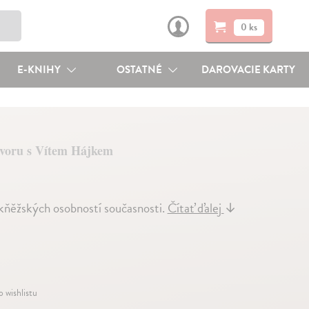
0 ks
E-KNIHY
OSTATNÉ
DAROVACIE KARTY
ovoru s Vítem Hájkem
kňěžských osobností současnosti.
Čítať ďalej
↓
o wishlistu