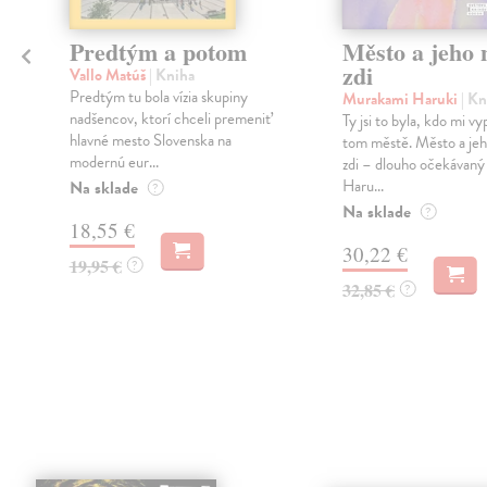
Predtým a potom
Město a jeho n
zdi
Vallo Matúš
| Kniha
Predtým tu bola vízia skupiny
Murakami Haruki
| Kn
nadšencov, ktorí chceli premeniť
Ty jsi to byla, kdo mi vy
hlavné mesto Slovenska na
tom městě. Město a jeh
modernú eur...
zdi – dlouho očekávan
Haru...
Na sklade
?
Na sklade
?
18,55 €
30,22 €
19,95 €
?
32,85 €
?