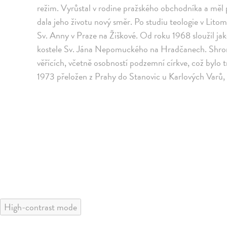
režim. Vyrůstal v rodine pražského obchodníka a měl p
dala jeho životu nový směr. Po studiu teologie v Litomě
Sv. Anny v Praze na Žiškové. Od roku 1968 sloužil jak
kostele Sv. Jána Nepomuckého na Hradčanech. Shroma
věřících, včetně osobností podzemní církve, což bylo
1973 přeložen z Prahy do Stanovic u Karlových Varů, 
High-contrast mode