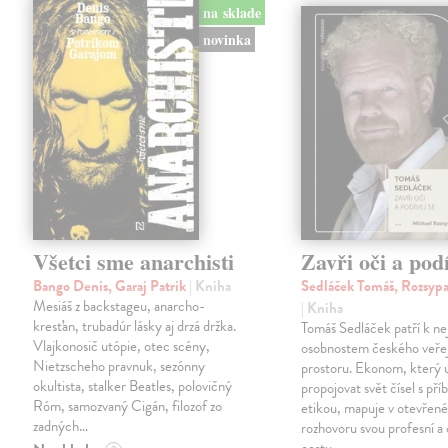
na sklade
novinka
Všetci sme anarchisti
Zavři oči a podí
Bango Denis, Garaj Patrik
| Kniha
Sedláček Tomáš, Rozsypa
Mesiáš z backstageu, anarcho-
| Kniha
kresťan, trubadúr lásky aj drzá držka.
Tomáš Sedláček patří k nej
Vlajkonosič utópie, otec scény,
osobnostem českého veře
Nietzscheho pravnuk, sezónny
prostoru. Ekonom, který 
okultista, stalker Beatles, polovičný
propojovat svět čísel s pří
Róm, samozvaný Cigán, filozof zo
etikou, mapuje v otevřen
zadných…
rozhovoru svou profesní a