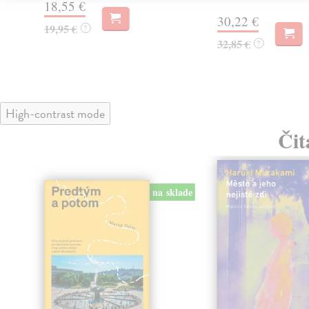
18,55 €
30,22 €
19,95 €
?
32,85 €
?
High-contrast mode
Čit
na sklade