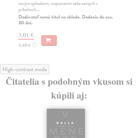
novým spôsobom, rozpoznaním seba samých v
sta
príbehoch....
Do
30
Dodávateľ nemá titul na sklade. Dodanie do cca.
30 dní.
3,
3,01 €
3,
3,10 €
?
High-contrast mode
Čitatelia s podobným vkusom si
kúpili aj: