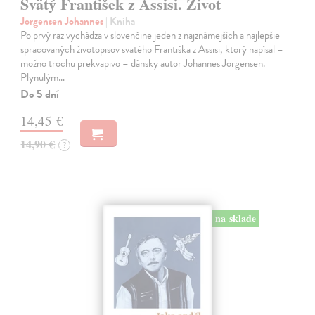
Svätý František z Assisi. Život
Jorgensen Johannes
| Kniha
Po prvý raz vychádza v slovenčine jeden z najznámejších a najlepšie
spracovaných životopisov svätého Františka z Assisi, ktorý napísal –
možno trochu prekvapivo – dánsky autor Johannes Jorgensen.
Plynulým…
Do 5 dní
14,45 €
14,90 €
?
na sklade