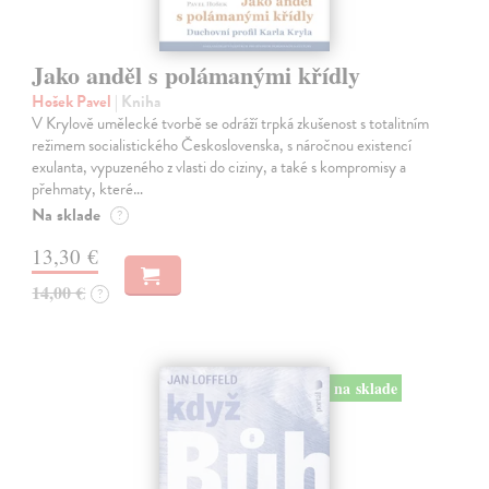
Jako anděl s polámanými křídly
Hošek Pavel
| Kniha
V Krylově umělecké tvorbě se odráží trpká zkušenost s totalitním
režimem socialistického Československa, s náročnou existencí
exulanta, vypuzeného z vlasti do ciziny, a také s kompromisy a
přehmaty, které…
Na sklade
?
13,30 €
14,00 €
?
na sklade