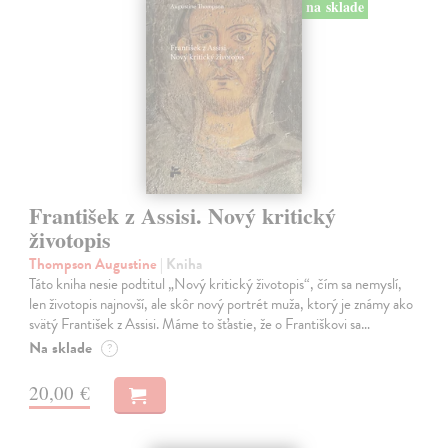
na sklade
František z Assisi. Nový kritický
životopis
Thompson Augustine
| Kniha
Táto kniha nesie podtitul „Nový kritický životopis“, čím sa nemyslí,
len životopis najnovší, ale skôr nový portrét muža, ktorý je známy ako
svätý František z Assisi. Máme to šťastie, že o Františkovi sa…
Na sklade
?
20,00 €