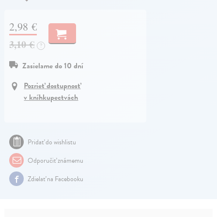
2,98 €
3,10 €
?
Zasielame do 10 dní
Pozrieť dostupnosť
v kníhkupectvách
Pridať do wishlistu
Odporučiť známemu
Zdielať na Facebooku