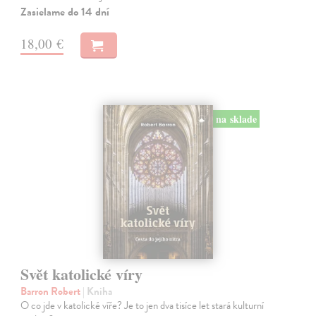
Zasielame do 14 dní
18,00 €
na sklade
Svět katolické víry
Barron Robert
| Kniha
O co jde v katolické víře? Je to jen dva tisíce let stará kulturní