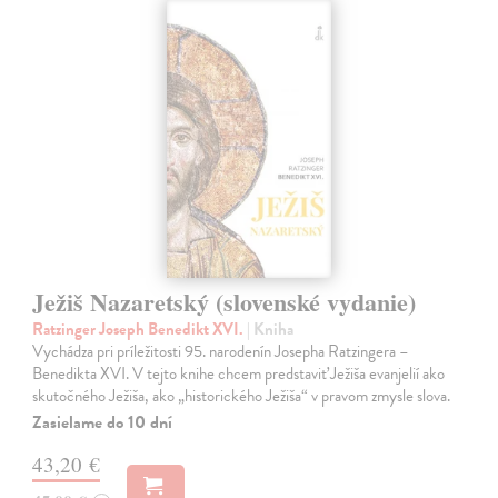
Ježiš Nazaretský (slovenské vydanie)
Ratzinger Joseph Benedikt XVI.
| Kniha
Vychádza pri príležitosti 95. narodenín Josepha Ratzingera –
Benedikta XVI. V tejto knihe chcem predstaviť Ježiša evanjelií ako
skutočného Ježiša, ako „historického Ježiša“ v pravom zmysle slova.
Zasielame do 10 dní
43,20 €