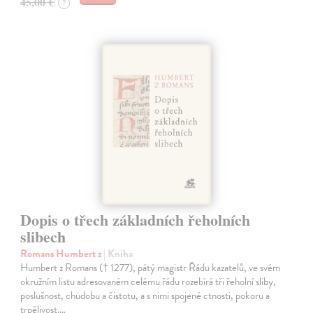
45,00 €
?
Dopis o třech základních řeholních
slibech
Romans Humbert z
| Kniha
Humbert z Romans († 1277), pátý magistr Řádu kazatelů, ve svém
okružním listu adresovaném celému řádu rozebírá tři řeholní sliby,
poslušnost, chudobu a čistotu, a s nimi spojené ctnosti, pokoru a
trpělivost.…