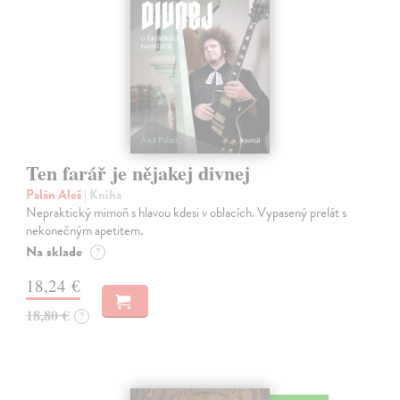
Ten farář je nějakej divnej
Palán Aleš
| Kniha
Nepraktický mimoň s hlavou kdesi v oblacích. Vypasený prelát s
nekonečným apetitem.
Na sklade
?
18,24 €
18,80 €
?