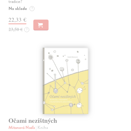
tradice?
Na sklade
?
22,33 €
23,50 €
?
Očami nezištných
Mitanová Naďa
| Kniha