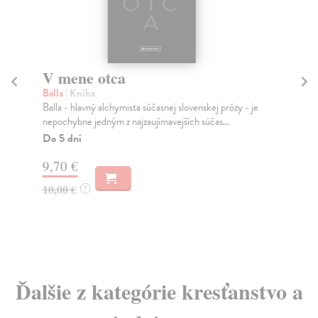
V mene otca
S 
Balla
| Kniha
Puz
Balla - hlavný alchymista súčasnej slovenskej prózy - je
Kni
nepochybne jedným z najzaujímavejších súčas...
čas
Do 5 dní
Do
9,70 €
14
10,00 €
14
?
Ďalšie z kategórie kresťanstvo a