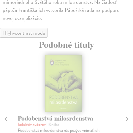
mimoriadneho Svätého roku milosrdenstva. Na žiadosť
pápeža Františka ich vytvorila Pápežská rada na podporu
novej evanjelizácie.
High-contrast mode
Podobné tituly
Podobenstvá milosrdenstva
Sv
kolektív autorov
| Kniha
kol
Podobenstvá milosrdenstva nás pozýva vnímať ich
Učm