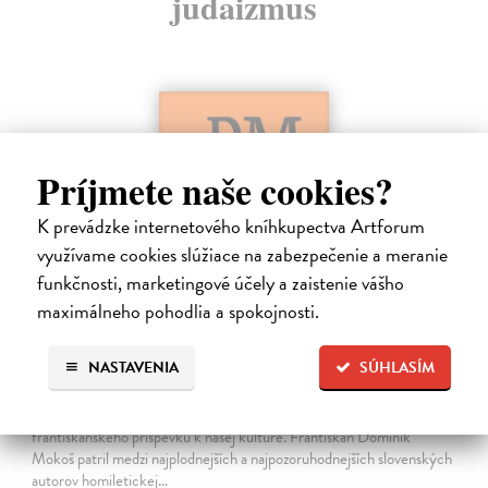
judaizmus
Príjmete naše cookies?
K prevádzke internetového kníhkupectva Artforum
využívame cookies slúžiace na zabezpečenie a meranie
funkčnosti, marketingové účely a zaistenie vášho
maximálneho pohodlia a spokojnosti.
Dominik Mokoš OFM (1718-1776) a jeho
kazateľská tvorba
NASTAVENIA
SÚHLASÍM
Škovierová Angela
| Kniha
Ide o titul, ktorým naše vydavateľstvo pokračuje v mapovaní
františkánskeho príspevku k našej kultúre. Františkán Dominik
Mokoš patril medzi najplodnejších a najpozoruhodnejších slovenských
autorov homiletickej…