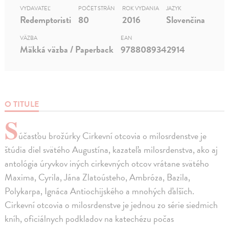
VYDAVATEĽ
POČET STRÁN
ROK VYDANIA
JAZYK
Redemptoristi
80
2016
Slovenčina
VÄZBA
EAN
Mäkká väzba / Paperback
9788089342914
O TITULE
S
účasťou brožúrky Cirkevní otcovia o milosrdenstve je
štúdia diel svätého Augustína, kazateľa milosrdenstva, ako aj
antológia úryvkov iných cirkevných otcov vrátane svätého
Maxima, Cyrila, Jána Zlatoústeho, Ambróza, Bazila,
Polykarpa, Ignáca Antiochijského a mnohých ďalších.
Cirkevní otcovia o milosrdenstve je jednou zo série siedmich
kníh, oficiálnych podkladov na katechézu počas