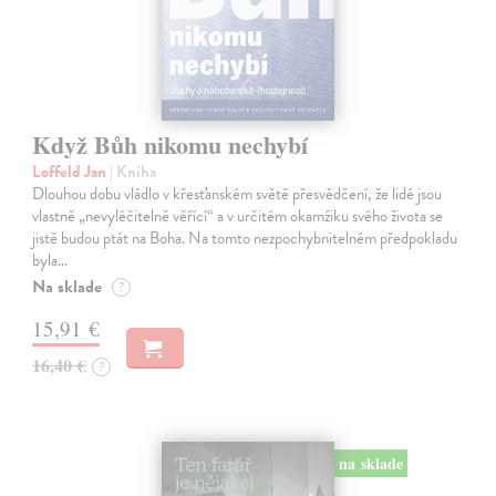
Když Bůh nikomu nechybí
Loffeld Jan
| Kniha
Dlouhou dobu vládlo v křesťanském světě přesvědčení, že lidé jsou
vlastně „nevyléčitelně věřící“ a v určitém okamžiku svého života se
jistě budou ptát na Boha. Na tomto nezpochybnitelném předpokladu
byla…
Na sklade
?
15,91 €
16,40 €
?
na sklade