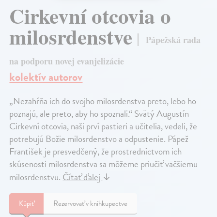
Cirkevní otcovia o
milosrdenstve
Pápežská rada
na podporu novej evanjelizácie
kolektív autorov
„Nezahŕňa ich do svojho milosrdenstva preto, lebo ho
poznajú, ale preto, aby ho spoznali.“ Svätý Augustín
Cirkevní otcovia, naši prví pastieri a učitelia, vedeli, že
potrebujú Božie milosrdenstvo a odpustenie. Pápež
František je presvedčený, že prostredníctvom ich
skúsenosti milosrdenstva sa môžeme priučiť väčšiemu
milosrdenstvu.
Čítať ďalej
↓
Kúpiť
Rezervovať v kníhkupectve