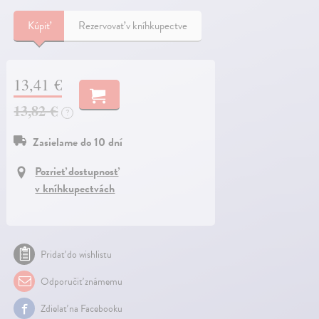
Kúpiť
Rezervovať v kníhkupectve
13,41 €
13,82 €
?
Zasielame do 10 dní
Pozrieť dostupnosť
v kníhkupectvách
Pridať do wishlistu
Odporučiť známemu
Zdielať na Facebooku