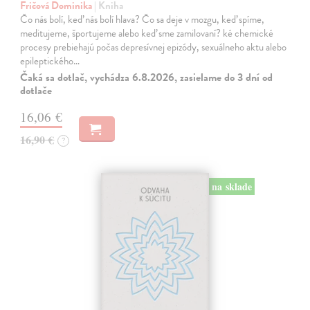
Fričová Dominika
| Kniha
Čo nás bolí, keď nás bolí hlava? Čo sa deje v mozgu, keď spíme,
meditujeme, športujeme alebo keď sme zamilovaní? ké chemické
procesy prebiehajú počas depresívnej epizódy, sexuálneho aktu alebo
epileptického…
Čaká sa dotlač, vychádza 6.8.2026, zasielame do 3 dní od
dotlače
16,06 €
16,90 €
?
na sklade