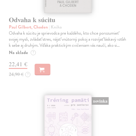
Odvaha k súcitu
Paul Gilbert, Choden
| Kniha
Odvaha k súcitu je sprievodca pre každého, kto chce porozumieť
svojej mysli, zvládať stres, nájsť vnútorný pokoj a rozvíjať láskavý vzťah
k sebe aj druhým. Vďaka praktickým cvičeniam vás naučí, ako si…
Na sklade
?
22,41 €
24,90 €
?
novinka