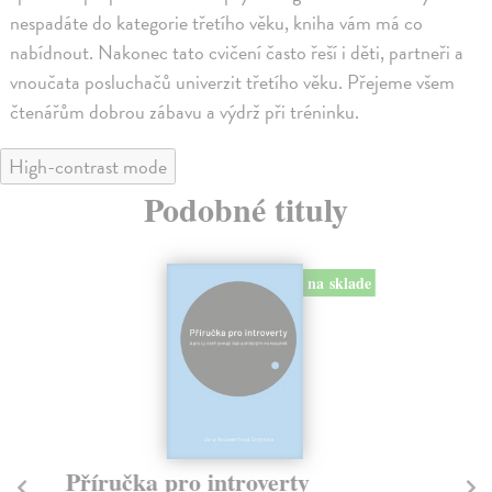
nespadáte do kategorie třetího věku, kniha vám má co
nabídnout. Nakonec tato cvičení často řeší i děti, partneři a
vnoučata posluchačů univerzit třetího věku. Přejeme všem
čtenářům dobrou zábavu a výdrž při tréninku.
High-contrast mode
Podobné tituly
na sklade
Příručka pro introverty
B