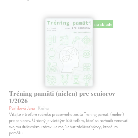
na sklade
Tréning pamäti (nielen) pre seniorov
1/2026
Pavlíková Jana
| Kniha
Vitajte v treťom ročníku pracovného zošita Tréning pamäti (nielen)
pre seniorov. Určený je všetkým lúštiteľom, ktorí sa rozhodli venovať
svojmu duševnému zdraviu a majú chuť zdolávať výzvy, ktoré im
pomôžu…