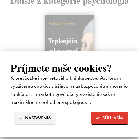
Príjmete naše cookies?
K prevádzke internetového kníhkupectva Artforum
využívame cookies slúžiace na zabezpečenie a meranie
funkčnosti, marketingové účely a zaistenie vášho
Trpkejšia ako smrť je žena
maximálneho pohodlia a spokojnosti.
Marneros Andreas
| Kniha
JE TO MOŽNO NAJVÄČŠIA REVOLÚCIA NAŠICH DNÍ:
rovnocennosť a rovnoprávnosť ženy a muža. Vojna a mier medzi
NASTAVENIA
SÚHLASÍM
pohlaviami sa však nezačali feminizmom 20. storočia, ale ich
spolužitím.
Zasielame do 14 dní