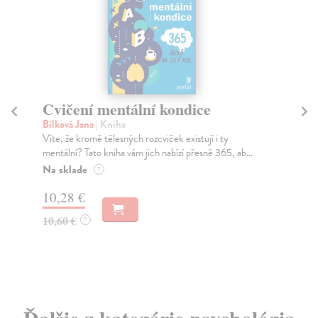
Cvičení mentální kondice
T
Bílková Jana
| Kniha
Va
Víte, že kromě tělesných rozcviček existují i ty
Pub
mentální? Tato kniha vám jich nabízí přesně 365, ab...
kaž
rei
Na sklade
?
Za
10,28 €
11
10,60 €
?
11
Ďalšie z kategórie psychológia