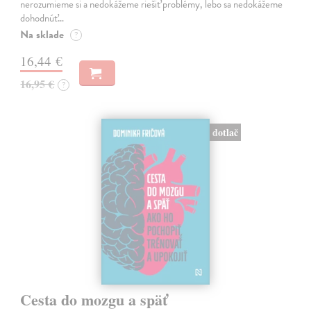
nerozumieme si a nedokážeme riešiť problémy, lebo sa nedokážeme
dohodnúť…
Na sklade
?
16,44 €
16,95 €
?
dotlač
Cesta do mozgu a späť