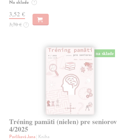
Na sklade
?
3,52 €
3,70 €
?
na sklade
Tréning pamäti (nielen) pre seniorov
4/2025
Pavlíková Jana
| Kniha