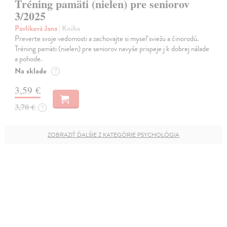
Tréning pamäti (nielen) pre seniorov
3/2025
Pavlíková Jana
| Kniha
Preverte svoje vedomosti a zachovajte si myseľ sviežu a činorodú.
Tréning pamäti (nielen) pre seniorov navyše prispeje j k dobrej nálade
a pohode.
Na sklade
?
3,59 €
3,70 €
?
ZOBRAZIŤ ĎALŠIE Z KATEGÓRIE PSYCHOLÓGIA