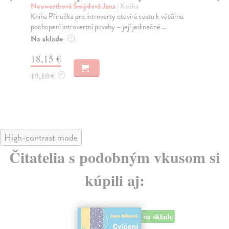
Neuwerthová Šmýdová Jana
| Kniha
Gr
Kniha Příručka pro introverty otevírá cestu k většímu
Boj
pochopení introvertní povahy – její jedinečné ...
udr
Na sklade
Za
?
18,15 €
15
19,10 €
16
?
High-contrast mode
Čitatelia s podobným vkusom si
kúpili aj:
na sklade