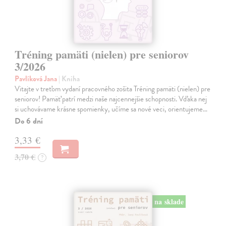
Tréning pamäti (nielen) pre seniorov
3/2026
Pavlíková Jana
| Kniha
Vitajte v treťom vydaní pracovného zošita Tréning pamäti (nielen) pre
seniorov! Pamäť patrí medzi naše najcennejšie schopnosti. Vďaka nej
si uchovávame krásne spomienky, učíme sa nové veci, orientujeme…
Do 6 dní
3,33 €
3,70 €
?
na sklade