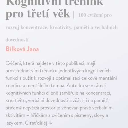
Kognitivní trénink
pro třetí věk
100 cvičení pro
rozvoj koncentrace, kreativity, paměti a verbálních
dovedností
Bílková Jana
Cvičení, která najdete v této publikaci, mají
prostřednictvím tréninku jednotlivých kognitivních
funkcí sloužit k rozvoji a optimalizaci celkové mentální
kondice a mentálního tempa. Autorka se v rámci
kognitivních funkcí cíleně zaměřuje na koncentraci,
kreativitu, verbální dovednosti a zčásti i na paměť,
přičemž největší prostor je věnován právě verbálním
aktivitám – hříčkám a cvičením s písmeny, slovy a
jazykem.
Čítať ďalej
↓