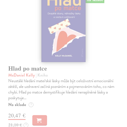
Hlad po matce
McDaniel Kelly
| Kniha
Neustálé hledání mateřské lásky může být celoživotní emocionální
zátěží, ale uzdravení začíná poznáním a pojmenováním toho, co nám
chybí. Hlad po matce demystifikuje hledání nenaplněné lásky a
poskytuje…
Na sklade
?
20,47 €
21,10 €
?