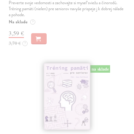
Preverte svoje vedomosti a zachovajte si myseľ sviežu a činorodú.
Tréning pamäti (nielen) pre seniorov navyše prispeje j k dobrej nálade
a pohode.
Na sklade
?
3,59 €
3,70 €
?
na sklade