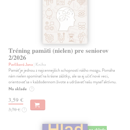
Tréning pamäti (nielen) pre seniorov
2/2026
Pavlíková Jana
| Kniha
Pamäť je jednou z najcennejších schopností nášho mozgu. Pomáha
nám nielen spomínať na krásne zážitky, ale sa aj učiť nové veci,
orientovať sa v každodennom živote a udržiavať našu myseľ aktívnu.
Na sklade
?
3,59 €
3,70 €
?
na sklade