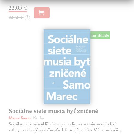
22,05 €
24,50 €
?
na sklade
Sociálne siete musia byť zničené
Marec Samo
| Kniha
Sociálne siete nám ubližujú ako jednotlivcom a kazia medziľudské
vzťahy, rozkladajú spoločnosť a deformujú politiku. Máme sa horšie,