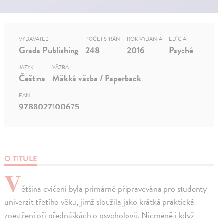
VYDAVATEĽ
POČET STRÁN
ROK VYDANIA
EDÍCIA
Grada Publishing
248
2016
Psyché
JAZYK
VÄZBA
Čeština
Mäkká väzba / Paperback
EAN
9788027100675
O TITULE
V
ětšina cvičení byla primárně připravována pro studenty
univerzit třetího věku, jimž sloužila jako krátká praktická
zpestření při přednáškách o psychologii. Nicméně i když