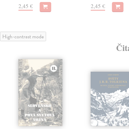
2,45 €
2,45 €
High-contrast mode
Čit