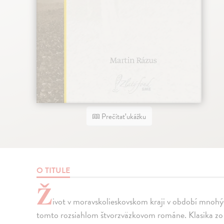
Prečítať ukážku
O TITULE
Ž
ivot v moravskolieskovskom kraji v období mnohýc
tomto rozsiahlom štvorzväzkovom románe. Klasika z