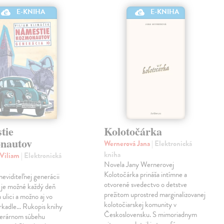
E-KNIHA
E-KNIHA
tie
Kolotočárka
nautov
Wernerová Jana
| Elektronická
kniha
 Viliam
| Elektronická
Novela Jany Wernerovej
Kolotočárka prináša intímne a
eviditeľnej generácii
otvorené svedectvo o detstve
 je možné každý deň
prežitom uprostred marginalizovanej
 ulici a možno aj vo
kolotočiarskej komunity v
rkadle... Rukopis knihy
Československu. S mimoriadnym
literárnom súbehu