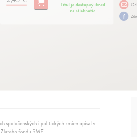
Titul je dostupný ihneď
Odp
na stiahnutie
Zdi
h spoločenských i politických zmien opísal v
o Zlatého fondu SME.