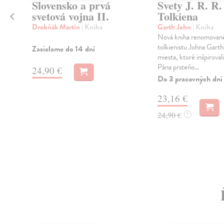
Slovensko a prvá
Svety J. R. R.
svetová vojna II.
Tolkiena
Drobňák Martin
| Kniha
Garth John
| Kniha
/
Nová kniha renomovan
tolkienistu Johna Gart
Zasielame do 14 dní
.
miesta, ktoré inšpiroval
Pána prsteňo...
24,90 €
Do 3 pracovných dní
23,16 €
24,90 €
?