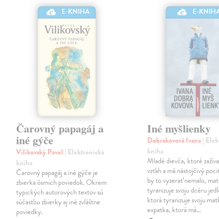
E-KNIHA
E-KNIH
Čarovný papagáj a
Iné myšlienky
iné gýče
Dobrakovová Ivana
| Ele
kniha
Vilikovský Pavel
| Elektronická
Mladé dievča, ktoré zažíva
kniha
vzťah a má nástojčivý pocit
Čarovný papagáj a iné gýče je
by to vyzerať nemalo, mat
zbierka ôsmich poviedok. Okrem
tyranizuje svoju dcéru jed
typických autorových textov sú
ktorá tyranizuje svoju mat
súčasťou zbierky aj iné zvláštne
expatka, ktorá má…
poviedky.