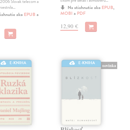
citom pre detail i atmosféru…
06 Slovak telecom a
miestnila…
Na stiahnutie ako
EPUB
,
MOBI
a
PDF
iahnutie ako
EPUB
a
12,90 €
E-KNIHA
E-KNIHA
novinka
Blízkosť