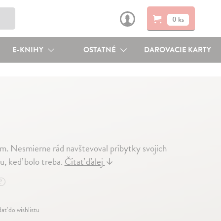
0 ks
E-KNIHY
OSTATNÉ
DAROVACIE KARTY
. Nesmierne rád navštevoval príbytky svojich
ou, keď bolo treba.
Čítať ďalej
↓
?
dať do wishlistu