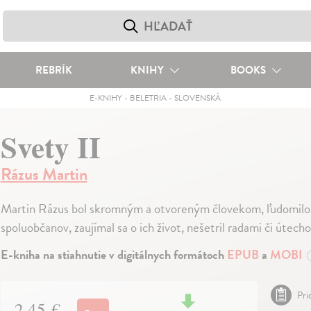
REBRÍK
KNIHY
BOOKS
E-KNIHY
-
BELETRIA
-
SLOVENSKÁ
Svety II
Rázus Martin
Martin Rázus bol skromným a otvoreným človekom, ľudomilom
spoluobčanov, zaujímal sa o ich život, nešetril radami či útech
E-kniha na stiahnutie v digitálnych formátoch
EPUB
a
MOBI
Pri
2,45 €