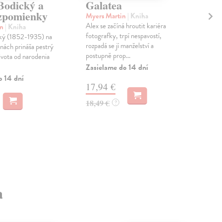
Bodický a
Galatea
Ja
zpomienky
fi
Myers Martin
| Kniha
Alex se začíná hroutit kariéra
in
| Kniha
Pol
fotografky, trpí nespavostí,
ký (1852-1935) na
Brad
rozpadá se jí manželství a
nách prináša pestrý
slni
postupně prop...
ivota od narodenia
pozn
knih
Zasielame do 14 dní
o 14 dní
Do 
17,94 €
8,
18,49 €
?
8,9
a