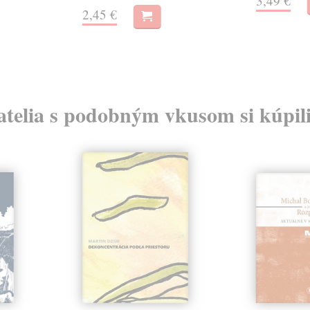
3,49 €
2,45 €
atelia s podobným vkusom si kúpili