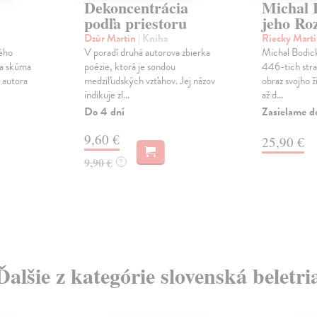
Dekoncentrácia
Michal 
podľa priestoru
jeho Ro
Dzúr Martin
| Kniha
Riecky Mart
ého
V poradí druhá autorova zbierka
Michal Bodic
ha skúma
poézie, ktorá je sondou
446-tich stra
i autora
medziľudských vzťahov. Jej názov
obraz svojho ž
indikuje zl...
až d...
Do 4 dní
Zasielame d
9,60 €
25,90 €
9,90 €
?
Ďalšie z kategórie slovenská beletri