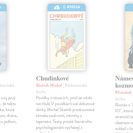
A
E-KNIHA
Chudinkové
Námes
kozmo
ktronická
Skalník Michal
| Elektronická
kniha
Klimáček
 svoj prvý
Povídky o situacích, jimiž se nikdo
kniha
, že takto
nechlubí V povídkách své debutové
Román o "n
ka, ktorá
sbírky Michal Skalník prozkoumává
IO", ktorú
lom, dcéra,
témata soukromí, intimity a
stretnúť na
ku jedlom,
tajemství. Texty prosté literárního
vlastnom z
psychologizování vycházejí z
zvíťazil v 