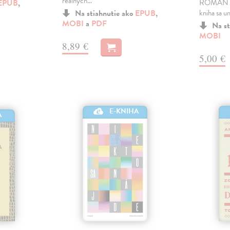
reálných…
EPUB
,
ROMÁN 20
Na stiahnutie ako
EPUB
,
kniha sa u
MOBI
a
PDF
Na st
MOBI
8,89 €
5,00 €
E-KNIHA
A