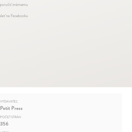
oručiť známemu
elať na Facebooku
VYDAVATEĽ
Petit Press
POČET STRÁN
356