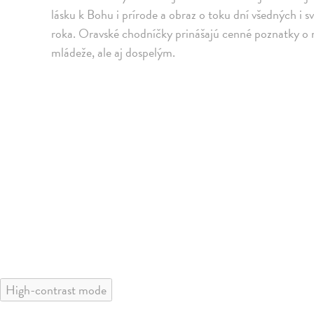
lásku k Bohu i prírode a obraz o toku dní všedných i 
roka. Oravské chodníčky prinášajú cenné poznatky o n
mládeže, ale aj dospelým.
High-contrast mode