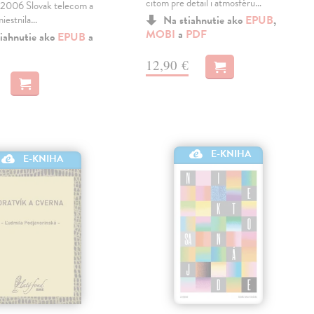
citom pre detail i atmosféru…
06 Slovak telecom a
miestnila…
Na stiahnutie ako
EPUB
,
MOBI
a
PDF
iahnutie ako
EPUB
a
12,90 €
E-KNIHA
E-KNIHA