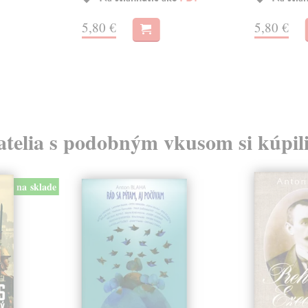
5,80 €
5,80 €
atelia s podobným vkusom si kúpili
na sklade