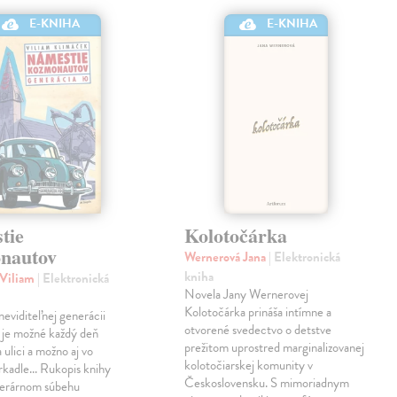
E-KNIHA
E-KNIHA
tie
Kolotočárka
nautov
Wernerová Jana
| Elektronická
kniha
 Viliam
| Elektronická
Novela Jany Wernerovej
Kolotočárka prináša intímne a
eviditeľnej generácii
otvorené svedectvo o detstve
 je možné každý deň
prežitom uprostred marginalizovanej
 ulici a možno aj vo
kolotočiarskej komunity v
rkadle... Rukopis knihy
Československu. S mimoriadnym
literárnom súbehu