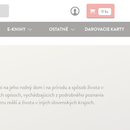
0 ks
E-KNIHY
OSTATNÉ
DAROVACIE KARTY
na jeho rodný dom i na prírodu a spôsob života v
ch opisoch, vychádzajúcich z podrobného poznania
u reálií a života v iných slovenských krajoch.