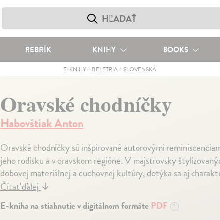
REBRÍK
KNIHY
BOOKS
E-KNIHY
-
BELETRIA
-
SLOVENSKÁ
Oravské chodníčky
Habovštiak Anton
Oravské chodníčky sú inšpirované autorovými reminiscenciami 
jeho rodisku a v oravskom regióne. V majstrovsky štylizovaný
dobovej materiálnej a duchovnej kultúry, dotýka sa aj charakter
Čítať ďalej
↓
E-kniha na stiahnutie v digitálnom formáte
PDF
?