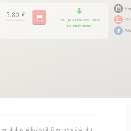
Pri
5,80 €
Titul je dostupný ihneď
Odp
na stiahnutie
Zdi
vej dediny, citlivý vzťah človeka k práci, jeho