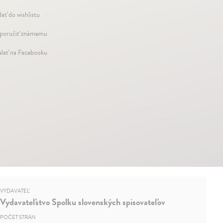
dať do wishlistu
oručiť známemu
elať na Facebooku
VYDAVATEĽ
Vydavateľstvo Spolku slovenských spisovateľov
POČET STRÁN