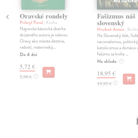
Oravské rondely
Fašizmus náš
slovenský
Prikryl Pavol
| Kniha
Najnovšia básnická zbierka
Hruboň Anton
| Knih
skúseného autora je oslavou
Na Slovenský štát, ľud
Oravy ako miesta detstva,
nacionalizmus, politický
radostí, materinský...
katolicizmus a domáce v
fašizmu sa kniha ...
Do 4 dní
Na sklade
?
5,72 €
18,95 €
5,90 €
?
19,95 €
?