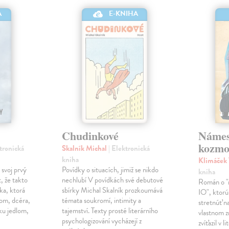
A
E-KNIHA
Chudinkové
Námes
kozmo
ktronická
Skalník Michal
| Elektronická
kniha
Klimáček
 svoj prvý
Povídky o situacích, jimiž se nikdo
kniha
, že takto
nechlubí V povídkách své debutové
Román o "n
ka, ktorá
sbírky Michal Skalník prozkoumává
IO", ktorú
lom, dcéra,
témata soukromí, intimity a
stretnúť na
ku jedlom,
tajemství. Texty prosté literárního
vlastnom z
psychologizování vycházejí z
zvíťazil v 