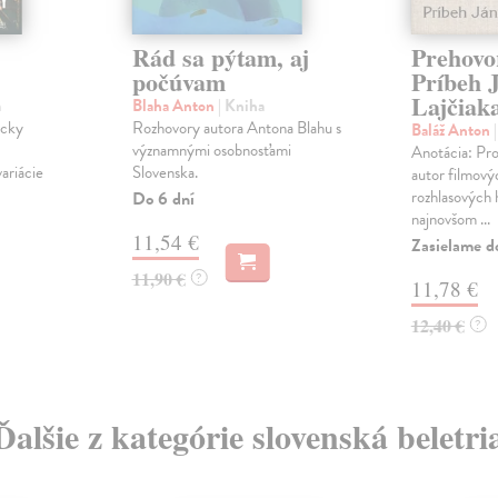
Rád sa pýtam, aj
Prehovo
počúvam
Príbeh 
Lajčiak
a
Blaha Anton
| Kniha
ácky
Rozhovory autora Antona Blahu s
Baláž Anton
významnými osobnosťami
Anotácia: Proz
ariácie
Slovenska.
autor filmový
rozhlasových 
Do 6 dní
najnovšom ...
11,54 €
Zasielame d
11,90 €
?
11,78 €
12,40 €
?
Ďalšie z kategórie slovenská beletri