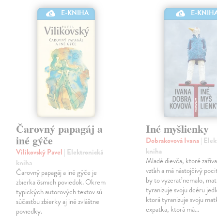
E-KNIHA
E-KNIH
Čarovný papagáj a
Iné myšlienky
iné gýče
Dobrakovová Ivana
| Ele
kniha
Vilikovský Pavel
| Elektronická
Mladé dievča, ktoré zažíva
kniha
vzťah a má nástojčivý pocit
Čarovný papagáj a iné gýče je
by to vyzerať nemalo, mat
zbierka ôsmich poviedok. Okrem
tyranizuje svoju dcéru jed
typických autorových textov sú
ktorá tyranizuje svoju mat
súčasťou zbierky aj iné zvláštne
expatka, ktorá má…
poviedky.