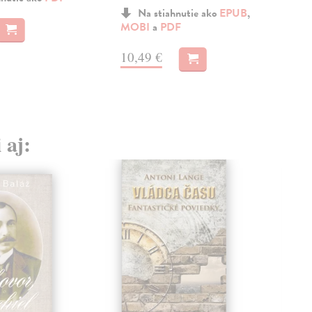
a
M
Na stiahnutie ako
EPUB
,
MOBI
a
PDF
7,
10,49 €
8,9
 aj: