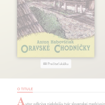
Prečítať ukážku
O TITULE
A
utor odkrýva niekdajšiu tvár slovenskej medzivojno