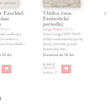
r Ezechiel.
Vládca času.
Za
Jána
Fantastické
Čec
a
poviedky
Zbi
vyšl
| Kniha
Lange Antoni
| Kniha
mal
aik, publicista,
Antoni Lange (1861-1929) –
lite
ch scenárov a
poľský modernistický lyrický
Zas
hier Anton Baláž v
básnik, dramatik, prozaik
fantastickej liter...
11
o 14 dní
Zasielame do 14 dní
11,
9,69 €
9,99 €
?
a