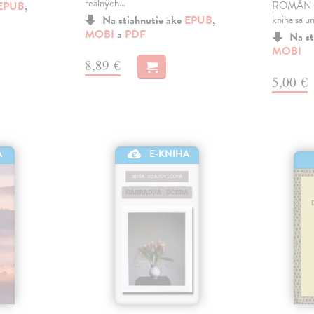
reálných…
EPUB
,
ROMÁN 20
Na stiahnutie ako
EPUB
,
kniha sa u
MOBI
a
PDF
Na st
MOBI
8,89 €
5,00 €
E-KNIHA
A