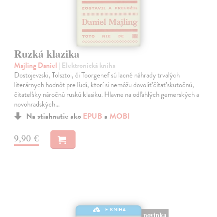
Ruzká klazika
Majling Daniel
| Elektronická kniha
Dostojevzski, Tolsztoi, či Toorgenef sú lacné náhrady trvalých
literárnych hodnôt pre ľudí, ktorí si nemôžu dovoliť čítať skutočnú,
čitateľsky náročnú ruskú klasiku. Hlavne na odľahlých gemerských a
novohradských…
Na stiahnutie ako
EPUB
a
MOBI
9,90 €
E-KNIHA
novinka