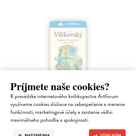
E-KNIHA
Príjmete naše cookies?
Čarovný papagáj a iné gýče
K prevádzke internetového kníhkupectva Artforum
Vilikovský Pavel
| Elektronická kniha
využívame cookies slúžiace na zabezpečenie a meranie
Čarovný papagáj a iné gýče je zbierka ôsmich poviedok. Okrem
funkčnosti, marketingové účely a zaistenie vášho
typických autorových textov sú súčasťou zbierky aj iné zvláštne
poviedky.
maximálneho pohodlia a spokojnosti.
Na stiahnutie ako
EPUB
,
MOBI
a
PDF
NASTAVENIA
SÚHLASÍM