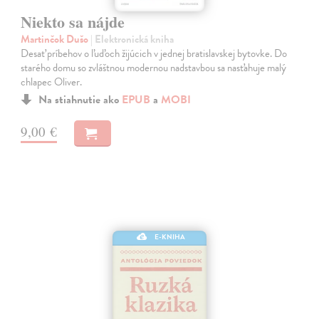
Niekto sa nájde
Martinčok Dušo
| Elektronická kniha
Desať príbehov o ľuďoch žijúcich v jednej bratislavskej bytovke. Do
starého domu so zvláštnou modernou nadstavbou sa nasťahuje malý
chlapec Oliver.
Na stiahnutie ako
EPUB
a
MOBI
9,00 €
E-KNIHA