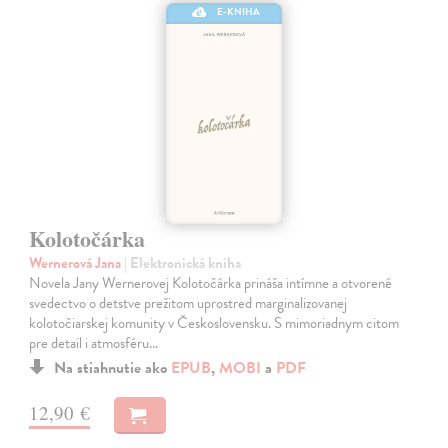
E-KNIHA
Kolotočárka
Wernerová Jana
| Elektronická kniha
Novela Jany Wernerovej Kolotočárka prináša intímne a otvorené
svedectvo o detstve prežitom uprostred marginalizovanej
kolotočiarskej komunity v Československu. S mimoriadnym citom
pre detail i atmosféru…
Na stiahnutie ako
EPUB
,
MOBI
a
PDF
12,90 €