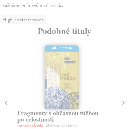
každému vnímavému čitateľovi.
High-contrast mode
Podobné tituly
E-KNIHA
Fragmenty s občasnou túžbou
P
po celostnosti
Far
Pro
Farkašová Etela
| Elektronická kniha