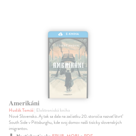
E-KNIHA
Amerikáni
Hudák Tomáš
| Elektronická kniha
Nové Slovensko. Aj tak sa dala na začiatku 20. storočia nazvať štvrť
South Side v Pittsburghu, kde svoj domov našli tisícky slovenských
imigrantov.
Na stiahnutie ako
EPUB
,
MOBI
a
PDF