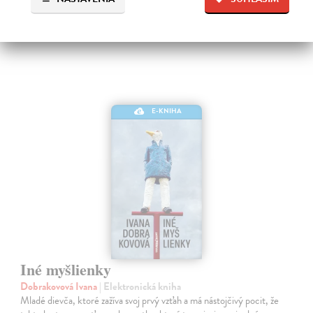
10,49 €
E-KNIHA
Iné myšlienky
Dobrakovová Ivana
| Elektronická kniha
Mladé dievča, ktoré zažíva svoj prvý vzťah a má nástojčivý pocit, že