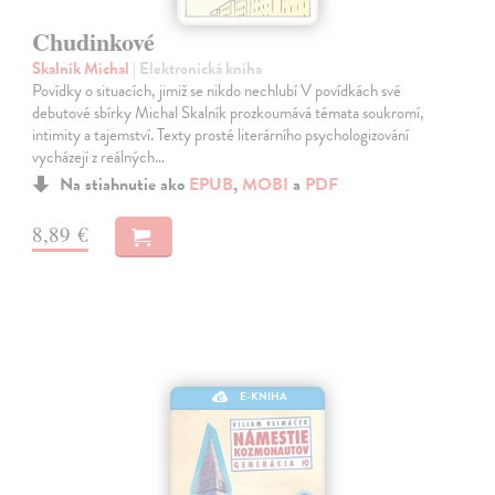
Chudinkové
Skalník Michal
| Elektronická kniha
Povídky o situacích, jimiž se nikdo nechlubí V povídkách své
debutové sbírky Michal Skalník prozkoumává témata soukromí,
intimity a tajemství. Texty prosté literárního psychologizování
vycházejí z reálných…
Na stiahnutie ako
EPUB
,
MOBI
a
PDF
8,89 €
E-KNIHA