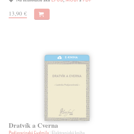
13,90 €
E-KNIHA
Dratvík a Cverna
Podjavorinská Ľudmila
| Elektronická kniha