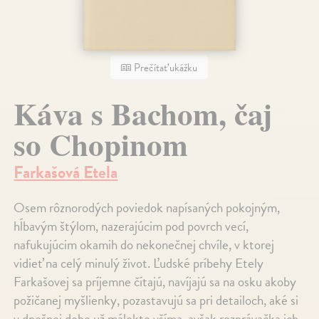
Prečítať ukážku
Káva s Bachom, čaj
so Chopinom
Farkašová Etela
Osem rôznorodých poviedok napísaných pokojným,
hĺbavým štýlom, nazerajúcim pod povrch vecí,
nafukujúcim okamih do nekonečnej chvíle, v ktorej
vidieť na celý minulý život. Ľudské príbehy Etely
Farkašovej sa príjemne čítajú, navíjajú sa na osku akoby
požičanej myšlienky, pozastavujú sa pri detailoch, aké si
v dnešnej dobe už málokto všíma, avšak rozprávačka ich