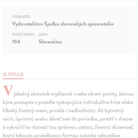
VYDAVATEĽ
Vydavateľstvo Spolku slovenských spisovateľov
POČET STRÁN
JAZYK
194
Slovenčina
O TITULE
V
ýsledný zámotok myšlienok v sebe okrem pointy, ktorou
býva postupne z pozadia vystupujúca individuálna kríza alebo
hlboký životný vnem, prináša i nadhodnotu: Až bytostný
súcit, úprimnú snahu dávať svet do poriadku, postáť v chaose
a vykročiť na rázcestí tou správnou cestou, životnú skúsenosť,
ktorú takouto poviedkovou formou autorka odovzdáva