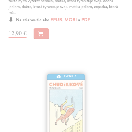
takto by to vyzerať nemalo, matka, ktorá tyranizuje svoju dcéru
jedlom, dcéra, ktorá tyranizuje svoju matku jedlom, expatka, ktorá
má…
Na stiahnutie ako
EPUB
,
MOBI
a
PDF
12,90 €
E-KNIHA