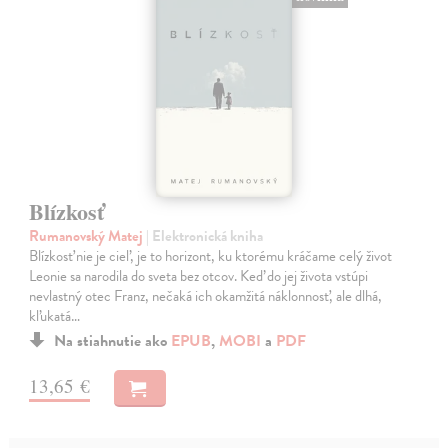
Blízkosť
Rumanovský Matej
| Elektronická kniha
Blízkosť nie je cieľ, je to horizont, ku ktorému kráčame celý život
Leonie sa narodila do sveta bez otcov. Keď do jej života vstúpi
nevlastný otec Franz, nečaká ich okamžitá náklonnosť, ale dlhá,
kľukatá…
Na stiahnutie ako
EPUB
,
MOBI
a
PDF
13,65 €