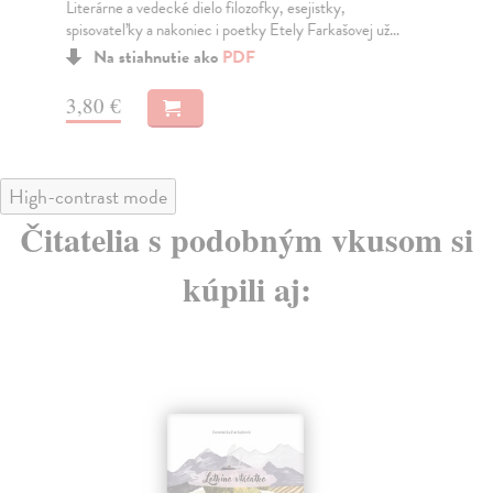
aut
Literárne a vedecké dielo filozofky, esejistky,
prí
spisovateľky a nakoniec i poetky Etely Farkašovej už...
Na stiahnutie ako
PDF
4,
3,80 €
High-contrast mode
Čitatelia s podobným vkusom si
kúpili aj: