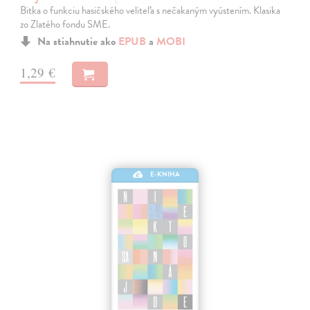
Bitka o funkciu hasičského veliteľa s nečakaným vyústením. Klasika
zo Zlatého fondu SME.
Na stiahnutie ako
EPUB
a
MOBI
1,29 €
E-KNIHA