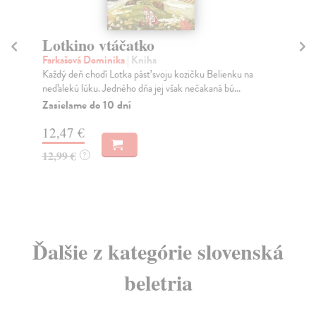
Lotkino vtáčatko
Ne
Farkašová Dominika
| Kniha
Gy
Každý deň chodí Lotka pásť svoju kozičku Belienku na
Soň
neďalekú lúku. Jedného dňa jej však nečakaná bú...
dok
20. 
Zasielame do 10 dní
Na
12,47 €
28
12,99 €
?
29
Ďalšie z kategórie slovenská
beletria