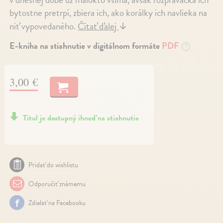
bytostne pretrpí, zbiera ich, ako korálky ich navlieka na
niť vypovedaného.
Čítať ďalej
↓
E-kniha na stiahnutie v digitálnom formáte
PDF
?
3,00 €
Titul je dostupný ihneď na stiahnutie
Pridať do wishlistu
Odporučiť známemu
Zdielať na Facebooku