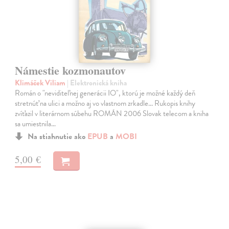
Námestie kozmonautov
Klimáček Viliam
| Elektronická kniha
Román o "neviditeľnej generácii IO", ktorú je možné každý deň
stretnúť na ulici a možno aj vo vlastnom zrkadle... Rukopis knihy
zvíťazil v literárnom súbehu ROMÁN 2006 Slovak telecom a kniha
sa umiestnila…
Na stiahnutie ako
EPUB
a
MOBI
5,00 €