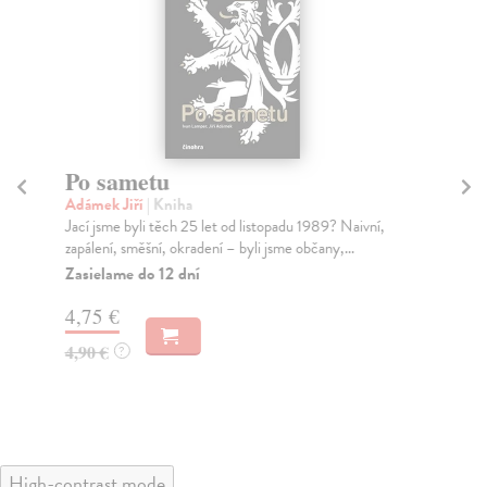
Po sametu
J
Adámek Jiří
| Kniha
We
Jací jsme byli těch 25 let od listopadu 1989? Naivní,
Výz
zapálení, směšní, okradení – byli jsme občany,...
píš
Zasielame do 12 dní
Za
4,75 €
9,
4,90 €
9,
?
High-contrast mode