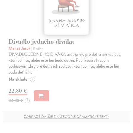
Divadlo jedného diváka
Mokoš Jozef
| Kniha
DIVADLO JEDNÉHO DIVÁKA uvádza hry pre deti a ich rodičov,
ktorí boli, sú, alebo ešte len budú deťmi. Publikácia s hravým
podnázvom „hry pre deti a ich rodičov, ktorí boli, sú, alebo ešte len
budú deťmi“…
Na sklade
?
22,80 €
24,00 €
?
ZOBRAZIŤ ĎALŠIE Z KATEGÓRIE DRAMATICKÉ TEXTY