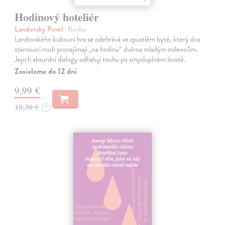
Hodinový hoteliér
Landovský Pavel
| Kniha
Landovského kultovní hra se odehrává ve zpustlém bytě, který dva
stárnoucí muži pronajímají „na hodinu“ dvěma mladým milencům.
Jejich absurdní dialogy odhalují touhu po smysluplném životě.
Zasielame do 12 dní
9,99 €
10,30 €
?