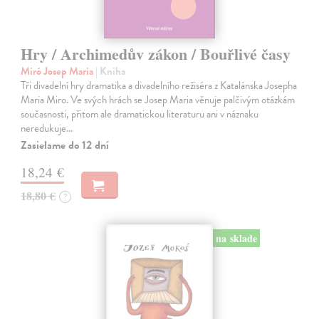
Hry / Archimedův zákon / Bouřlivé časy
Miró Josep Maria
| Kniha
Tři divadelní hry dramatika a divadelního režiséra z Katalánska Josepha
Maria Miro. Ve svých hrách se Josep Maria věnuje palčivým otázkám
současnosti, přitom ale dramatickou literaturu ani v náznaku
neredukuje…
Zasielame do 12 dní
18,24 €
18,80 €
?
na sklade