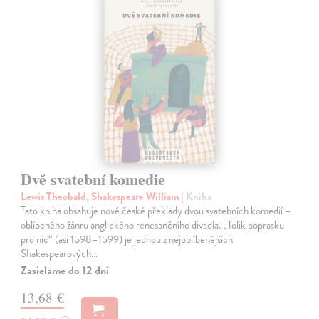
Dvě svatební komedie
Lewis Theobald, Shakespeare William
| Kniha
Tato kniha obsahuje nové české překlady dvou svatebních komedií –
oblíbeného žánru anglického renesančního divadla. „Tolik poprasku
pro nic“ (asi 1598–1599) je jednou z nejoblíbenějších
Shakespearových…
Zasielame do 12 dní
13,68 €