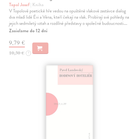
Topol Josef
| Kniha
V Topolově poetické hře vedou na opuštěné vlakové zastávce dialog
dva mladí lidé Évi a Véna, kteří čekají na vlak. Probírají své pohledy na
jejich sedmiletý vztah a rozdílné představy o společné budoucnosti.…
Zasielame do 12 dní
9,79 €
10,30 €
?