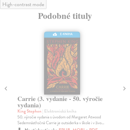
High-contrast mode
Podobné tituly
E-KNIHA
E-KNIHA
anie - 50. výročie
Podpaľačka
King Stephen
| Elektronická kniha
Andrew a jeho žena Vicky sa počas št
onická kniha
dobrovoľníci zúčastnili na pokusoch, p
 úvodom od Margaret Atwood
pod...
 outsiderka v škole i v živo...
Na stiahnutie ako
EPUB
,
MO
ko
EPUB
,
MOBI
a
PDF