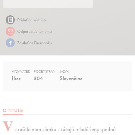
Pridať do wishlistu
Odporučiť známemu
Zdielať na Facebooku
VYDAVATEĽ
POČET STRÁN
JAZYK
Ikar
304
Slovenčina
O TITULE
V
strašidelnom zámku strácajú mladé ženy spodnú