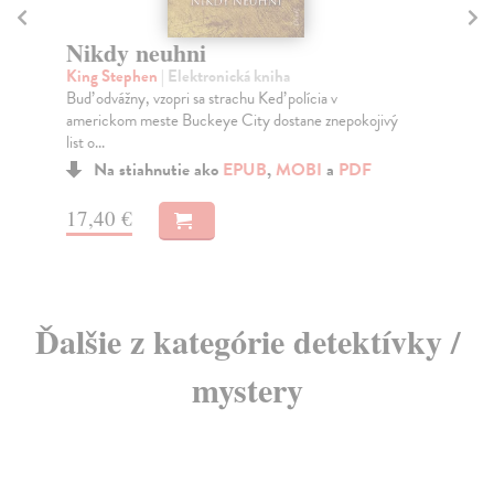
M
H
Pištoľník
St
King Stephen
| Elektronická kniha
sé
Muž v čiernom unikal cez púšť a pištoľník kráčal v jeho
D
stopách. Roland Deschain z Gileadu, posledný...
1
Na stiahnutie ako
MOBI
a
EPUB
1
9,00 €
Ďalšie z kategórie detektívky /
mystery