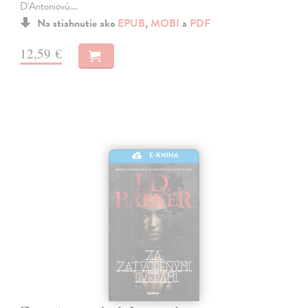
D'Antoniovú.…
Na stiahnutie ako
EPUB
,
MOBI
a
PDF
12,59 €
E-KNIHA