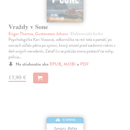
Vraždy v Sone
Enger Thomas, Gustawsson Johana
| Elektronická kniha
Psychologička Kari Vossová, odborníčka na reč tela a pamäť, po
nociach zúfalo pátra po synovi, ktorý zmizol pred siedmimi rokmi v
deň svojich narodenín. Zatiaľ čo sa pokúša znova postaviť na nohy,
polícia…
Na stiahnutie ako
EPUB
,
MOBI
a
PDF
13,90 €
E-KNIHA