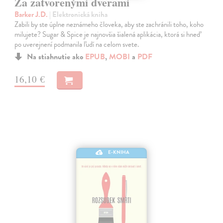
Za zatvorenými dverami
Barker J.D.
| Elektronická kniha
Zabili by ste úplne neznámeho človeka, aby ste zachránili toho, koho
milujete? Sugar & Spice je najnovšia šialená aplikácia, ktorá si hneď
po uverejnení podmanila ľudí na celom svete.
Na stiahnutie ako
EPUB
,
MOBI
a
PDF
16,10 €
E-KNIHA