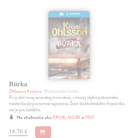
E-KNIHA
Búrka
Ohlssoná Kristina
| Elektronická kniha
Prvý diel novej severskej krimi série, v ktorej idylka pobrežného
mestečka skrýva temné tajomstvá. Život štokholmského finančníka
nie je pre každého.
Na stiahnutie ako
EPUB
,
MOBI
a
PDF
18,70 €