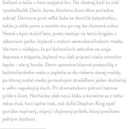
bielizeň a tečie v ňom ozajstná krv. Na vlastnej koži to zistí
vysokoškolák Devin Jones, ktorému život dáva poriadne
zabrať. Devinova prvá veľká láska sa skončila katastrofou,
takže je stále panic a zostalo mu po nej iba zlomené srdce.
Nemá s kým stráviť leto, preto nastúpi na letnú brigádu v
zábavnom parku Joyland v malom severokarolínskom meste.
Ide tam s nádejou, že pri kolotočoch zabudne na svoje
depresie a trápenia.Joyland mu však pripraví niečo omnoho
lepšie – ale aj horšie. Devin spoznáva bizarné postavičky z
kolotočiarskeho sveta a zapletie sa do riešenia starej vraždy,
po ktorej zostal medzi jarmočnými strašidlami jeden skutočný
a veľmi nepokojný duch. Pri dramatickom pátraní takmer
príde o život. Nachádza však novú lásku a konečne sa z neho
stáva muž, hoci úplne inak, než dúfal.Stephen King opäť
ponúka napínavý, vtipný i dojímavý príbeh, ktorý prečítate
jedným dychom.