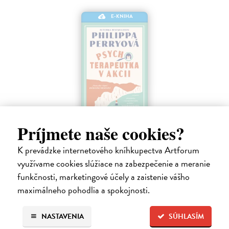
E-KNIHA
Príjmete naše cookies?
Psychoterapeutka v akcii
Perryová Philippa
| Elektronická kniha
K prevádzke internetového kníhkupectva Artforum
Mimoriadne zábavná detektívka od najobľúbenejšej britskej
využívame cookies slúžiace na zabezpečenie a meranie
terapeutky a autorky kníh Toto mali čítať naši rodičia a Toto by si mali
funkčnosti, marketingové účely a zaistenie vášho
prečítať všetci, ktorých máte radi. Keď sa pri útesoch Beachy Head
nájde…
maximálneho pohodlia a spokojnosti.
Na stiahnutie ako
EPUB
,
MOBI
a
PDF
NASTAVENIA
SÚHLASÍM
16,95 €