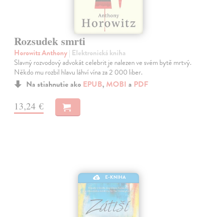
Rozsudek smrti
Horowitz Anthony
| Elektronická kniha
Slavný rozvodový advokát celebrit je nalezen ve svém bytě mrtvý.
Někdo mu rozbil hlavu láhví vína za 2 000 liber.
Na stiahnutie ako
EPUB
,
MOBI
a
PDF
13,24 €
E-KNIHA