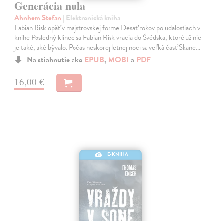
Generácia nula
Ahnhem Stefan
| Elektronická kniha
Fabian Risk opäť v majstrovskej forme Desať rokov po udalostiach v
knihe Posledný klinec sa Fabian Risk vracia do Švédska, ktoré už nie
je také, aké bývalo. Počas neskorej letnej noci sa veľká časť Skane…
Na stiahnutie ako
EPUB
,
MOBI
a
PDF
16,00 €
E-KNIHA