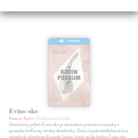
E-KNIHA
Evino oko
Fossum Karin
| Elektronická kniha
Detektívny príbeh Evino oko je slovenskou premiérou autorky s
povesťou kráľovnej nórskej detektívky. Dnes už jedenásťdielna séria o
prípadoch inšpektora Konrada Sejera, ktorá začala knihou Evino oko,