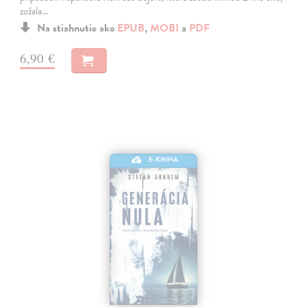
zožala…
Na stiahnutie ako
EPUB
,
MOBI
a
PDF
6,90 €
E-KNIHA