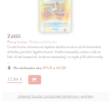
Zátiší
Penny Louise
| Elektronická kniha
Úvodní kniha celosvětově úspěšné detektivní série od devítinásobné
držitelky prestižní Agatha Award. Vražda a kanadský venkov, kde se
lidé cítí tak bezpečně, že doma nezamykají, to nejde příliš dohromady.
…
Na stiahnutie ako
EPUB
a
MOBI
12,84 €
ZOBRAZIŤ ĎALŠIE Z KATEGÓRIE DETEKTÍVKY / MYSTERY