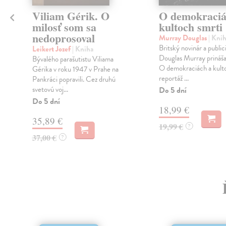
Viliam Gérik. O
O demokraciá
milosť som sa
kultoch smrti
nedoprosoval
Murray Douglas
| Kni
Britský novinár a public
Leikert Jozef
| Kniha
Douglas Murray prináša
Bývalého parašutistu Viliama
O demokraciách a kult
Gérika v roku 1947 v Prahe na
reportáž ...
Pankráci popravili. Cez druhú
svetovú voj...
Do 5 dní
Do 5 dní
18,99 €
35,89 €
19,99 €
?
37,00 €
?