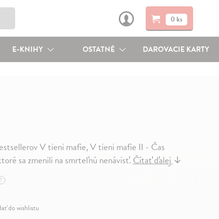
0 ks
E-KNIHY
OSTATNÉ
DAROVACIE KARTY
stsellerov V tieni mafie, V tieni mafie II - Čas
 ktoré sa zmenili na smrteľnú nenávisť.
Čítať ďalej
↓
?
dať do wishlistu