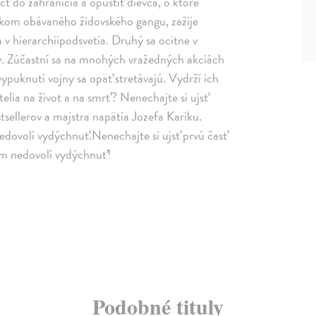
cť do zahraničia a opustiť dievča, o ktoré
akom obávaného židovského gangu, zažije
v hierarchiipodsvetia. Druhý sa ocitne v
by. Zúčastní sa na mnohých vražedných akciách
ypuknutí vojny sa opäť stretávajú. Vydrží ich
telia na život a na smrť? Nenechajte si ujsť
sellerov a majstra napätia Jozefa Kariku.
edovolí vydýchnuť.Nenechajte si ujsť prvú časť
vám nedovolí vydýchnuť!
Podobné tituly