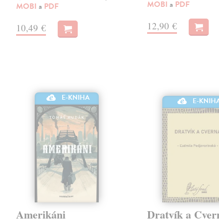
MOBI
a
PDF
MOBI
a
PDF
12,90 €
10,49 €
E-KNIHA
E-KNIH
Amerikáni
Dratvík a Cver