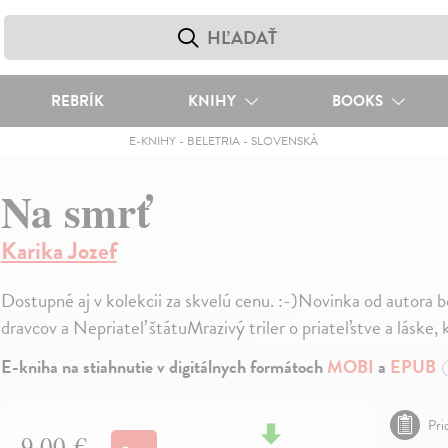
REBRÍK
KNIHY
BOOKS
E-KNIHY
-
BELETRIA
-
SLOVENSKÁ
Na smrť
Karika Jozef
Dostupné aj v kolekcii za skvelú cenu. :-)Novinka od autora be
dravcov a Nepriateľ štátuMrazivý triler o priateľstve a láske,
E-kniha na stiahnutie v digitálnych formátoch
MOBI
a
EPUB
Pri
9,00 €