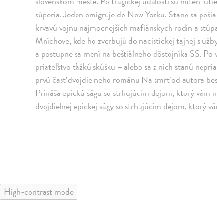
slovenskom meste. Po tragickej udalosti sú nútení utie
súperia. Jeden emigruje do New Yorku. Stane sa peši
krvavú vojnu najmocnejších mafiánskych rodín a stúpa 
Mníchove, kde ho zverbujú do nacistickej tajnej služ
a postupne sa mení na beštiálneho dôstojníka SS. Po v
priateľstvo ťažkú skúšku – alebo sa z nich stanú nepria
prvú časť dvojdielneho románu Na smrť od autora best
Prináša epickú ságu so strhujúcim dejom, ktorý vám n
dvojdielnej epickej ságy so strhujúcim dejom, ktorý 
High-contrast mode