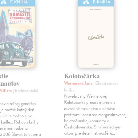
E-KNIHA
E-KNIHA
tie
Kolotočárka
nautov
Wernerová Jana
| Elektronická
kniha
 Viliam
| Elektronická
Novela Jany Wernerovej
Kolotočárka prináša intímne a
eviditeľnej generácii
otvorené svedectvo o detstve
 je možné každý deň
prežitom uprostred marginalizovanej
 ulici a možno aj vo
kolotočiarskej komunity v
rkadle... Rukopis knihy
Československu. S mimoriadnym
literárnom súbehu
citom pre detail i atmosféru…
06 Slovak telecom a