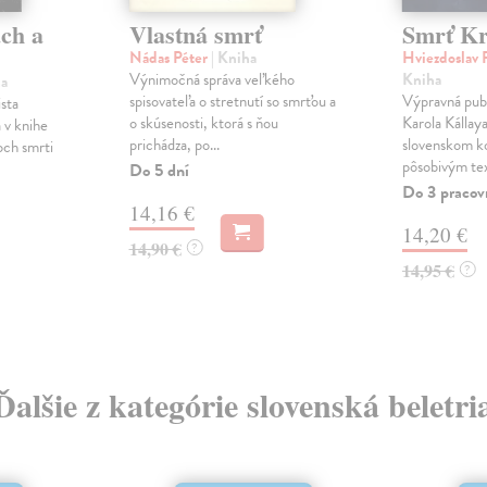
ch a
Vlastná smrť
Smrť Kr
Nádas Péter
| Kniha
Hviezdoslav 
Výnimočná správa veľkého
Kniha
ha
spisovateľa o stretnutí so smrťou a
Výpravná publ
ista
o skúsenosti, ktorá s ňou
Karola Kállay
 v knihe
prichádza, po...
slovenskom ko
och smrti
pôsobivým tex
Do 5 dní
Do 3 pracov
14,16 €
14,20 €
14,90 €
?
14,95 €
?
Ďalšie z kategórie slovenská beletri