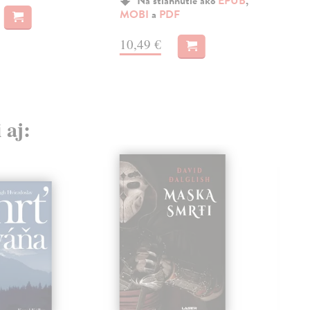
Na stiahnutie ako
EPUB
,
MOBI
a
PDF
MO
10,49 €
9,
 aj: