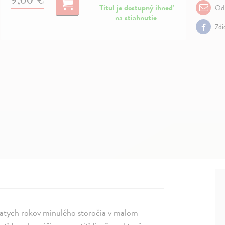
Titul je dostupný ihneď
Odp
na stiahnutie
Zdi
siatych rokov minulého storočia v malom