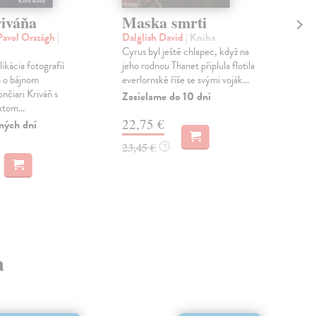
iváňa
Maska smrti
Ne
Pavol Országh
|
Dalglish David
| Kniha
Bed
Cyrus byl ještě chlapec, když na
V kn
ikácia fotografií
jeho rodnou Thanet připlula flotila
vyc
a o bájnom
everlornské říše se svými voják...
Kni
nčiari Kriváň s
pros
Zasielame do 10 dní
tom...
Do 
22,75 €
ných dní
13
23,45 €
?
13,
a