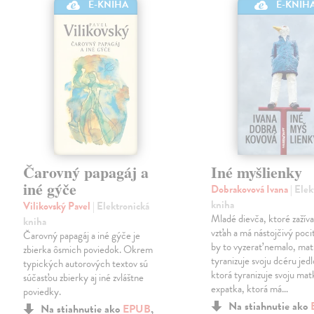
E-KNIHA
E-KNIH
Čarovný papagáj a
Iné myšlienky
iné gýče
Dobrakovová Ivana
| Ele
kniha
Vilikovský Pavel
| Elektronická
Mladé dievča, ktoré zažíva
kniha
vzťah a má nástojčivý pocit
Čarovný papagáj a iné gýče je
by to vyzerať nemalo, mat
zbierka ôsmich poviedok. Okrem
tyranizuje svoju dcéru jed
typických autorových textov sú
ktorá tyranizuje svoju mat
súčasťou zbierky aj iné zvláštne
expatka, ktorá má…
poviedky.
Na stiahnutie ako
Na stiahnutie ako
EPUB
,