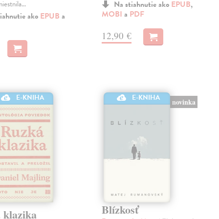
miestnila…
Na stiahnutie ako
EPUB
,
MOBI
a
PDF
iahnutie ako
EPUB
a
12,90 €
E-KNIHA
E-KNIHA
novinka
Blízkosť
 klazika