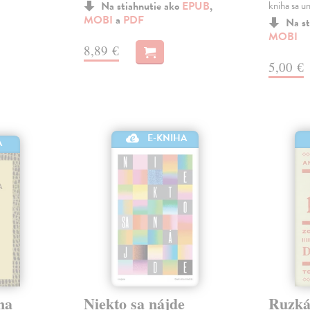
Na stiahnutie ako
EPUB
,
kniha sa u
MOBI
a
PDF
Na st
MOBI
8,89 €
5,00 €
E-KNIHA
A
na
Niekto sa nájde
Ruzká