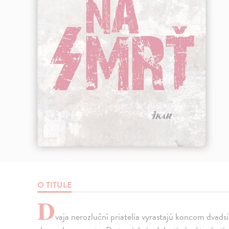
O TITULE
D
vaja nerozluční priatelia vyrastajú koncom dvad