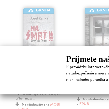
E-KNIHA
E-KNI
Príjmete na
K prevádzke internetové
Na smrť II: Bez
Strach
na zabezpečenie a merani
milosti
Karika Jozef
| Elektron
Mysteriózny triler plný
maximálneho pohodlia a 
Karika Jozef
| Elektronická kniha
populárneho slovenskéh
Príbeh futbalového trénera
Vyhorený tridsiatnik sa
fenomenálnych kvalít Alexa
v...
FergusonaMôj život je inšpirujúci
príbeh muža ...
Na stiahnutie a
a
EPUB
Na stiahnutie ako
MOBI