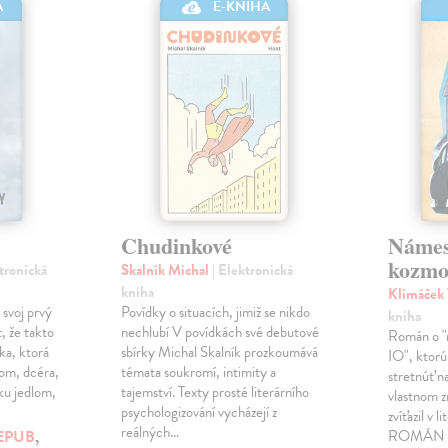
A
E-KNIHA
Chudinkové
Námes
kozmo
ktronická
Skalník Michal
| Elektronická
kniha
Klimáček
 svoj prvý
Povídky o situacích, jimiž se nikdo
kniha
, že takto
nechlubí V povídkách své debutové
Román o "n
ka, ktorá
sbírky Michal Skalník prozkoumává
IO", ktorú
lom, dcéra,
témata soukromí, intimity a
stretnúť na
ku jedlom,
tajemství. Texty prosté literárního
vlastnom z
psychologizování vycházejí z
zvíťazil v 
reálných…
EPUB
,
ROMÁN 20