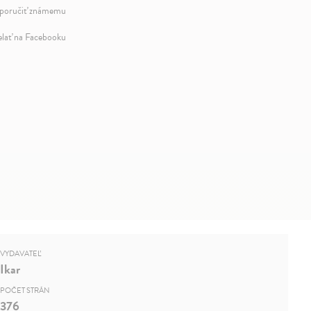
oručiť známemu
elať na Facebooku
VYDAVATEĽ
Ikar
POČET STRÁN
376