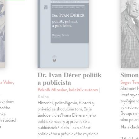
Dr. Ivan Dérer politik
Simon
a publicista
a Valér,
Segev To
Skutoční h
Pekník Miroslav, kolektív autorov
|
literárnyc
h
Kniha
zvyčajne 
h vedcov
Historici, politológovia, filozofi aj
výkladom,
dobého
právnici sa zhodujúna tom, že je
Bývajú nej
anka
žiadúce vidieť Ivana Dérera - jeho
silno polar
h štúdiách
politické názory aj právnické a
ú
Na sklad
publicistické dielo - ako súčasť
politického a právnického myslenia,
28,41 