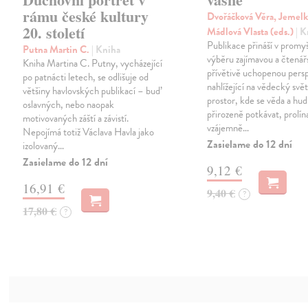
rámu české kultury
Dvořáčková Věra, Jemelk
20. století
Mádlová Vlasta (eds.)
| 
Publikace přináší v prom
Putna Martin C.
| Kniha
výběru zajímavou a čtenář
Kniha Martina C. Putny, vycházející
přívětivě uchopenou pers
po patnácti letech, se odlišuje od
nahlížející na vědecký svět
většiny havlovských publikací – buď
prostor, kde se věda a h
oslavných, nebo naopak
přirozeně potkávat, prolín
motivovaných záští a závistí.
vzájemně…
Nepojímá totiž Václava Havla jako
Zasielame do 12 dní
izolovaný…
Zasielame do 12 dní
9,12 €
16,91 €
9,40 €
?
17,80 €
?