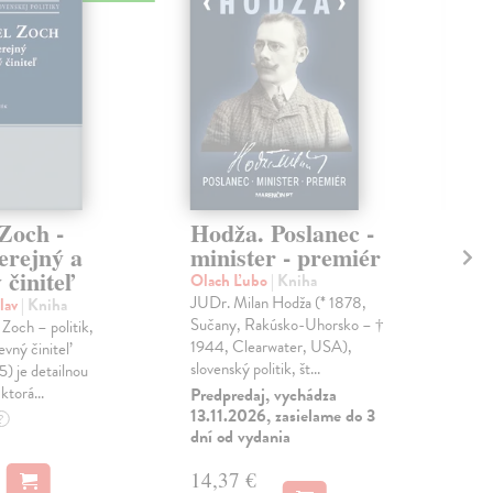
Zoch -
Hodža. Poslanec -
Mi
verejný a
minister - premiér
Št
 činiteľ
Olach Ľubo
| Kniha
Mac
JUDr. Milan Hodža (* 1878,
Mila
lav
| Kniha
Sučany, Rakúsko-Uhorsko – †
výz
Zoch – politik,
1944, Clearwater, USA),
oso
evný činiteľ
slovenský politik, št...
zauj
 je detailnou
ktorá...
Predpredaj, vychádza
Na 
13.11.2026, zasielame do 3
?
dní od vydania
15
16,
14,37 €