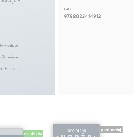
EAN
9788022414913
do wishlistu
čiť známemu
 na Facebooku
predpredaj
na sklade