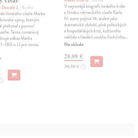
V nejnovější biografii českého krále
 Donald J.
| Kniha
a římsko-německého císaře Karla
vět římského císaře Marka
IV. autor pojímá 14. století jako
obrovské výzvy, kterým
dramatické období, plné politických
eré překonal s pomocí
a hospodářských krizí, kulturního
lozofie. Tento románový
neklidu a hledání nového funkčního…
oživuje odkaz Marka
Na sklade
21–180 n. l.) pro novou
28,98 €
e
30,50 €
?
€
?