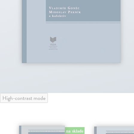
High-contrast mode
klade
na sklade