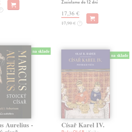
Zasielame do 12 dní
?
17,36 €
17,90 €
?
na sklade
na sklade
s Aurelius -
Císař Karel IV.
ý císař
Rader Olaf B.
| Kniha