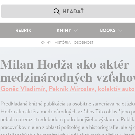
REBRÍK
KNIHY
BOOKS
KNIHY
-
HISTÓRIA
-
OSOBNOSTI
Milan Hodža ako aktér
medzinárodných vzťaho
Goněc Vladimír
,
Pekník Miroslav
,
kolektív auto
Predkladaná knižná publikácia sa osobitne zameriava na otáz
Hodžu ako aktéra medzinárodných vzťahov.Táto oblasť jeho po
nebola nateraz stredobodom podrobnejšieho výskumu. Publik
pracovníkov nielen z oblasti politológie a historiografie, ale aj
spoločenských a humanitných vied i aktívnych politikov, ktorí