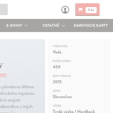
0 ks
E-KNIHY
OSTATNÉ
DAROVACIE KARTY
VYDAVATEĽ
Veda
v
POČET STRÁN
459
rov
ROK VYDANIA
2015
ku pôsobenia Milana
JAZYK
litického myslenia
Slovenčina
ácia zaujme
 odborníkov z iných
VÄZBA
Tvrdá väzba / Hardback
 pracujú v