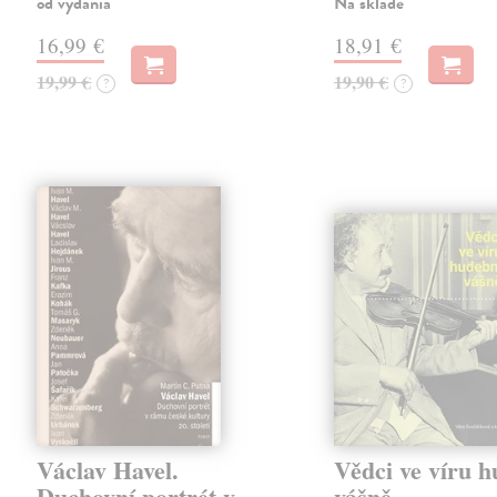
od vydania
Na sklade
16,99 €
18,91 €
19,99 €
19,90 €
?
?
Václav Havel.
Vědci ve víru 
Duchovní portrét v
vášně