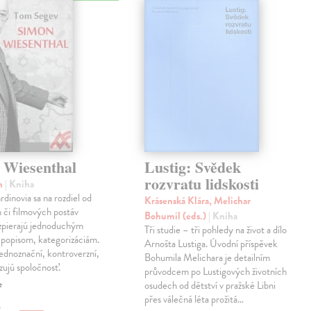
 Wiesenthal
Lustig: Svědek
rozvratu lidskosti
m
| Kniha
rdinovia sa na rozdiel od
Krásenská Klára, Melichar
h či filmových postáv
Bohumil (eds.)
| Kniha
vzpierajú jednoduchým
Tři studie – tři pohledy na život a dílo
 popisom, kategorizáciám.
Arnošta Lustiga. Úvodní příspěvek
ednoznační, kontroverzní,
Bohumila Melichara je detailním
izujú spoločnosť.
průvodcem po Lustigových životních
e
osudech od dětství v pražské Libni
přes válečná léta prožitá…
€