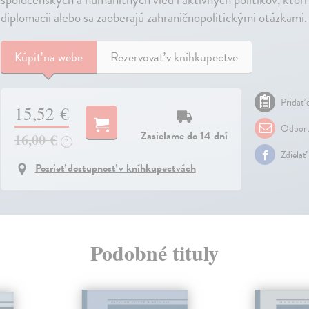
diplomacii alebo sa zaoberajú zahraničnopolitickými otázkami.
Kúpiť
na webe
Rezervovať v kníhkupectve
Pridať 
15,52 €
Odporu
Zasielame do 14 dní
16,00 €
?
Zdielať
Pozrieť dostupnosť v kníhkupectvách
Podobné tituly