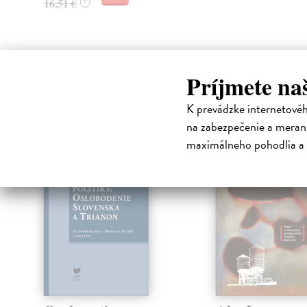
16,51 €
?
Príjmete na
High-contrast mode
Čit
K prevádzke internetové
na zabezpečenie a merani
maximálneho pohodlia a 