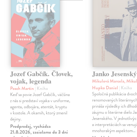
Jozef Gabčík. Človek,
Janko Jesenský
vojak, legenda
Mikulová Marcela, Mikul
Hupko Daniel
| Kniha
Posch Martin
| Kniha
Spoločná publikácia dvoc
Keď sa povie Jozef Gabčík, väčšina
renomovaných literárnyc
z nás si predstaví vojaka v uniforme,
prináša výsledky ich dlho
agenta, odbojára, atentát, kryptu
záujmu o literárne dielo J
v kostole. A okamih, ktorý zmenil
Jesenského. V jednotlivýc
dejiny.
a interpretáciách sa venuj
Predpredaj, vychádza
mnohorakým aspektom…
21.8.2026, zasielame do 3 dní