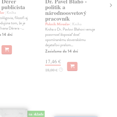
n Dérer
Dr. Pavel Blaho -
Sa
a publicista
politik a
po
národnoosvetový
ci
lav
| Kniha
pracovník
tológovia, filozofi aj
Pek
odujúna tom, že je
Knih
Pekník Miroslav
| Kniha
 Ivana Dérera -...
vere
Kniha o Dr. Pavlovi Blahovi venuje
(VE
o 14 dní
pozornosť doposiaľ dosť
mono
opomínanému slovenskému
dejateľovi prelom...
Na 
Zasielame do 14 dní
19
17,46 €
20,
18,00 €
?
na sklade