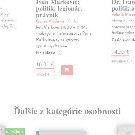
Ivan Markovič:
Dr. Iva
politik, legionár,
politik 
a
právnik
istiky
Pekník Miros
osi naviac.
Historici, poli
Goněc Vladimír
| Kniha
ajlepšíc...
právnici sa zh
Ivan Markovič (1888 – 1944),
žiadúce vidieť
vnuk významného štúrovca Pavla
Markoviča, syn a synovec
Zasielame d
významných slov...
14,55 €
Na sklade
?
15,00 €
?
16,01 €
16,51 €
?
Ďalšie z kategórie osobnosti
na sklade