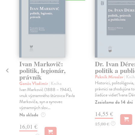
Ivan Markovič:
Dr. Ivan Dére
politik, legionár,
politik a publi
právnik
Pekník Miroslav
| Knih
v
Historici, politológovia, 
Goněc Vladimír
| Kniha
právnici sa zhodujúna to
Ivan Markovič (1888 – 1944),
žiadúce vidieť Ivana Dére
vnuk významného štúrovca Pavla
Markoviča, syn a synovec
Zasielame do 14 dní
významných slov...
14,55 €
Na sklade
?
15,00 €
?
16,01 €