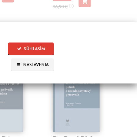
16,90 €
?
 aj:
SÚHLASÍM
NASTAVENIA