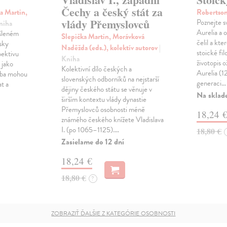
Čechy a český stát za
a Martin,
Robertson
vlády Přemyslovců
Poznejte s
Kniha
Aurelia a 
yšleném
Slepička Martin, Morávková
čelil a kt
sky
Naděžda (eds.), kolektív autorov
|
stoické fi
pektivu
Kniha
životopis 
 jako
Kolektivní dílo českých a
Aurelia (1
udba mohou
slovenských odborníků na nejstarší
generaci…
at a
dějiny českého státu se věnuje v
Na sklad
širším kontextu vlády dynastie
Přemyslovců osobnosti méně
18,24 
známého českého knížete Vladislava
I. (po 1065–1125).…
18,80 €
Zasielame do 12 dní
18,24 €
18,80 €
?
ZOBRAZIŤ ĎALŠIE Z KATEGÓRIE OSOBNOSTI