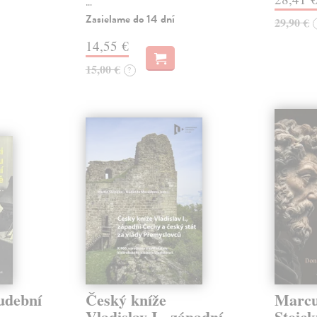
…
Zasielame do 14 dní
29,90 €
14,55 €
15,00 €
?
hudební
Český kníže
Marcu
Vladislav I., západní
Stoick