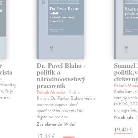
r
Dr. Pavel Blaho -
Samuel 
cista
politik a
politik,
národnoosvetový
cirkevný
a
pracovník
filozofi aj
Pekník Miros
m, že je
Kniha Samuel 
Pekník Miroslav
| Kniha
ra -...
verejný a cirk
Kniha o Dr. Pavlovi Blahovi venuje
(VEDA, 2025)
pozornosť doposiaľ dosť
monografiou, 
opomínanému slovenskému
dejateľovi prelom...
Na sklade
Zasielame do 14 dní
19,40 €
17,46 €