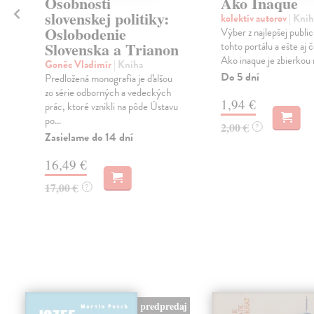
Osobnosti
Ako Inaque
slovenskej politiky:
kolektív autorov
| Knih
Oslobodenie
Výber z najlepšej public
a
Slovenska a Trianon
tohto portálu a ešte aj č
Ako inaque je zbierkou n
Goněc Vladimír
| Kniha
Do 5 dní
Predložená monografia je ďalšou
zo série odborných a vedeckých
1,94 €
prác, ktoré vznikli na pôde Ústavu
po...
2,00 €
?
Zasielame do 14 dní
16,49 €
17,00 €
?
predpredaj