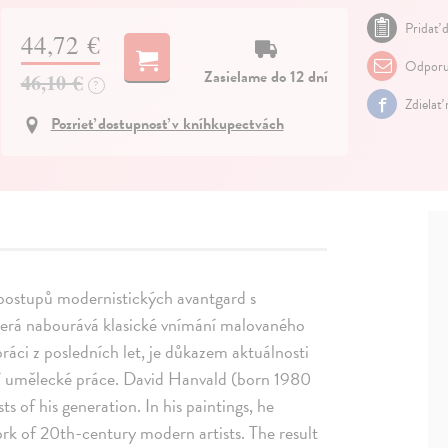
Pridať d
44,72 €
Odporu
Zasielame do 12 dní
46,10 €
?
Zdielať
Pozrieť dostupnosť v kníhkupectvách
 postupů modernistických avantgard s
terá nabourává klasické vnímání malovaného
áci z posledních let, je důkazem aktuálnosti
vní umělecké práce. David Hanvald (born 1980
ts of his generation. In his paintings, he
ork of 20th-century modern artists. The result