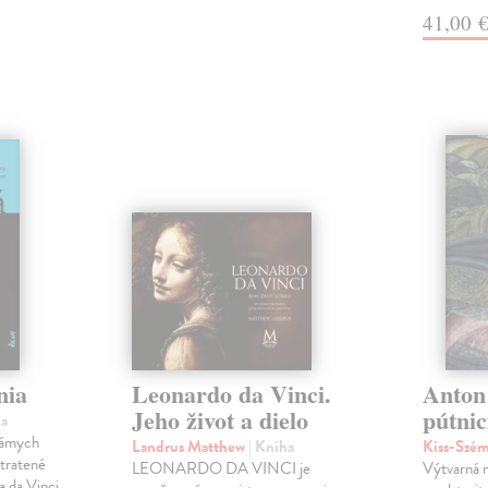
41,00 
nia
Leonardo da Vinci.
Anton
Jeho život a dielo
pútnic
ha
námych
Landrus Matthew
| Kniha
Kiss-Szém
stratené
LEONARDO DA VINCI je
Výtvarná 
a da Vinci