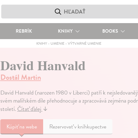
REBRÍK
KNIHY
BOOKS
KNIHY
-
UMENIE
-
VÝTVARNÉ UMENIE
David Hanvald
Dostál Martin
David Hanvald (narozen 1980 v Liberci) patří k nejsledovan
svém malířském díle přehodnocuje a zpracovává zejména podn
století.
Čítať ďalej
↓
Kúpiť
na webe
Rezervovať v kníhkupectve