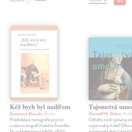
?
Kéž bych byl malířem
Tajomstvá ume
Zemanová Marcela
| Kniha
Mancoff N. Debra
| Kni
Předkládaná monografie je první
Odhaľte nové významy z
ucelenou biografií hraběte Františka
majstrovských diel! Dlho 
Thun-Hohensteina (1809–1870),
majstrovské dielo Leonard