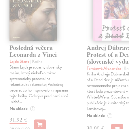
Posledná večera
Andrej Dúbrav
Leonarda z Vinci
Protest of a De
(slovenské vyda
Lajda Stano
| Kniha
Stano Lajda je súčasný slovenský
Tamásová Alexandra
| Kn
maliar, ktorý niekoľko rokov
Kniha Andreja Dúbravské
systematicky pracoval na
of a Dead Bee je súčasťou
rekonštrukcii ikonickej Poslednej
rovnomenného projektu a 
večere, čo ho inšpirovalo k napísaniu
ktorá bola prezentovaná v 
tejto knihy. Odkrýva pred nami silné
White&Weiss. Súčasťou o
i slabé…
publikácie je kurátorský t
Na sklade
Tamásovej…
?
Na sklade
?
31,92 €
30,00 €
39,90 €