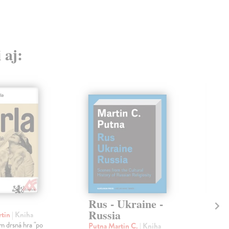
 aj:
Rus - Ukraine -
So
Russia
So
rtin
| Kniha
m drsná hra "po
Putna Martin C.
| Kniha
Sha