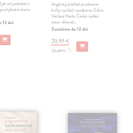
(jak zní podnázev)
Anglický překlad proslavené
Dvo
 pochybném bistru
knihy vychází s podporou Edice
Sha
Václava Havla. České vydání
pře
autor věnoval...
kter
o 12 dní
Zasielame do 12 dní
Zas
20,95 €
19
21,60 €
19,
?