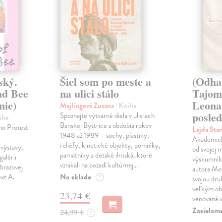
ský.
Šiel som po meste a
(Odha
ad Bee
na ulici stálo
Tajom
nie)
Leona
Majlingová Zuzana
| Kniha
posled
Spoznajte výtvarné diela v uliciach
iha
Banskej Bystrice z obdobia rokov
ho Protest
Lajda Sta
1948 až 1989 – sochy, plastiky,
Akademický
reliéfy, kinetické objekty, pomníky,
výstavy,
od svojej 
pamätníky a detské ihriská, ktoré
galérii
výskumník 
vznikali na pozadí kultúrnej…
brazovej
autora Mon
Na sklade
ext A.
?
svojou dru
veľkým ob
23,74 €
venovaná 
Zasielam
24,99 €
?