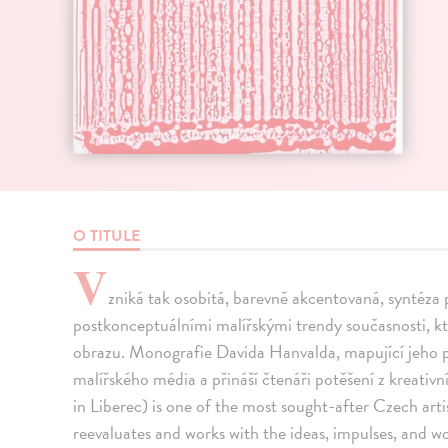
O TITULE
V
zniká tak osobitá, barevně akcentovaná, syntéza
postkonceptuálními malířskými trendy současnosti, k
obrazu. Monografie Davida Hanvalda, mapující jeho pr
malířského média a přináší čtenáři potěšení z kreati
in Liberec) is one of the most sought-after Czech artis
reevaluates and works with the ideas, impulses, and w