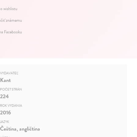
o wishlistu
čiť známemu
 na Facebooku
VYDAVATEĽ
Kant
POČET STRÁN
224
ROK VYDANIA
2016
JAZYK
Čeština, angličtina