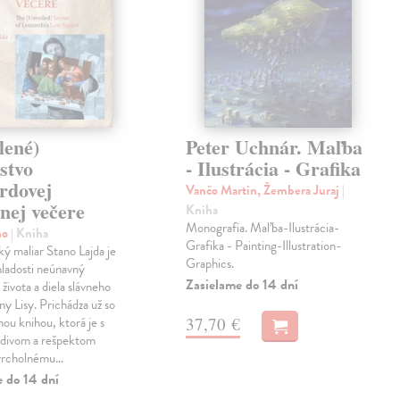
lené)
Peter Uchnár. Maľba
stvo
- Ilustrácia - Grafika
rdovej
Vančo Martin, Žembera Juraj
|
nej večere
Kniha
Monografia. Maľba-Ilustrácia-
no
| Kniha
Grafika - Painting-Illustration-
 maliar Stano Lajda je
Graphics.
mladosti neúnavný
Zasielame do 14 dní
života a diela slávneho
y Lisy. Prichádza už so
37,70 €
hou knihou, ktorá je s
divom a rešpektom
vrcholnému…
e do 14 dní