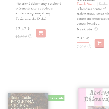
Historické dokumenty a osobnné
Zaiček Martin
| Kniha
skúsenosti autora z obdobia
Is Trenčín a centre of
existencie agrárnej strany.
architecture, just as it i
centre and crossroads o
Zasielame do 12 dní
central Považie ...
12,42 €
Na sklade
?
12,80 €
?
7,51 €
7,90 €
?
na sklade