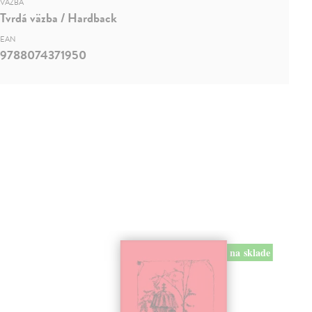
VÄZBA
Tvrdá väzba / Hardback
EAN
9788074371950
na sklade