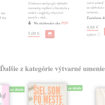
noční směně" 
Učebnice zachycující základní
se odehrává v
momenty myšlení o literatuře a
na benzí...
umění v anglicky mluvících
s the
zemích v obd...
Zasielame d
f the
Na stiahnutie ako
PDF
4,66 €
5,00 €
4,80 €
?
Ďalšie z kategórie výtvarné umenie
na sklade
na sklade