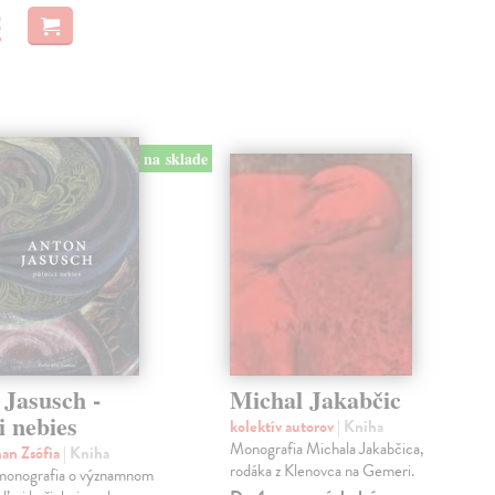
€
na sklade
 Jasusch -
Michal Jakabčic
i nebies
kolektív autorov
| Kniha
Monografia Michala Jakabčica,
an Zsófia
| Kniha
rodáka z Klenovca na Gemeri.
monografia o významnom