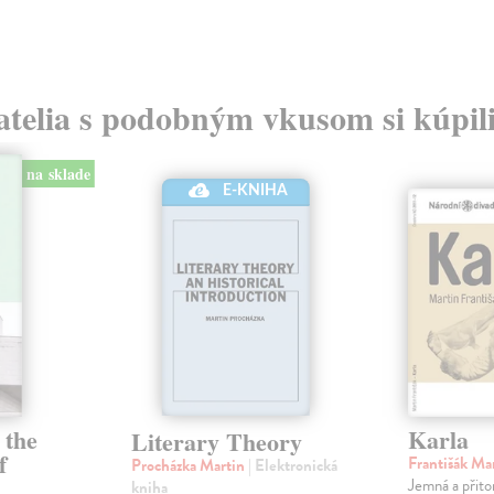
atelia s podobným vkusom si kúpili
na sklade
E-KNIHA
 the
Karla
Literary Theory
f
Františák Ma
Procházka Martin
| Elektronická
Jemná a přito
kniha