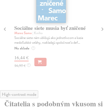
Sociálne siete musia byť zničené
S
K
Marec Samo
| Kniha
Sociálne siete nám ubližujú ako jednotlivcom a kazia
Mik
medziľudské vzťahy, rozkladajú spoločnosť a def...
Mon
o k
Na sklade
?
Na
16,44 €
23
16,95 €
?
24
High-contrast mode
Čitatelia s podobným vkusom si