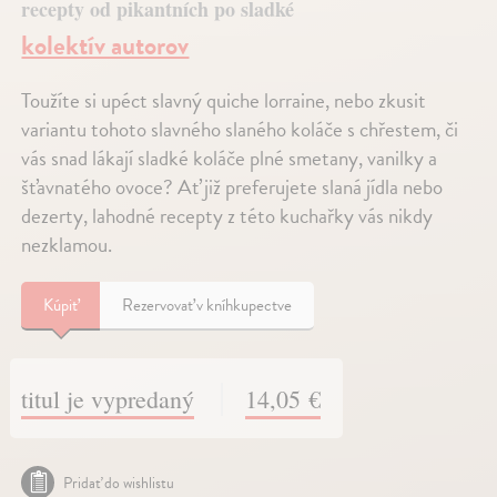
recepty od pikantních po sladké
kolektív autorov
Toužíte si upéct slavný quiche lorraine, nebo zkusit
variantu tohoto slavného slaného koláče s chřestem, či
vás snad lákají sladké koláče plné smetany, vanilky a
šťavnatého ovoce? Ať již preferujete slaná jídla nebo
dezerty, lahodné recepty z této kuchařky vás nikdy
nezklamou.
Kúpiť
Rezervovať v kníhkupectve
titul je vypredaný
14,05 €
Pridať do wishlistu