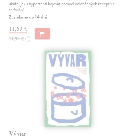
ukáže, jak s hypertenzí bojovat pomocí odlehčených receptů a
snižování…
Zasielame do 14 dní
11,63 €
11,99 €
?
Vývar