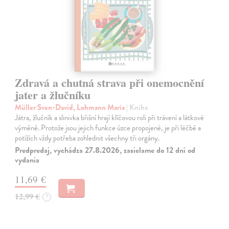
Zdravá a chutná strava při onemocnění
jater a žlučníku
Müller Sven-David, Lohmann Maria
| Kniha
Játra, žlučník a slinivka břišní hrají klíčovou roli při trávení a látkové
výměně. Protože jsou jejich funkce úzce propojené, je při léčbě a
potížích vždy potřeba zohlednit všechny tři orgány.
Predpredaj, vychádza 27.8.2026, zasielame do 12 dní od
vydania
11,69 €
12,99 €
?