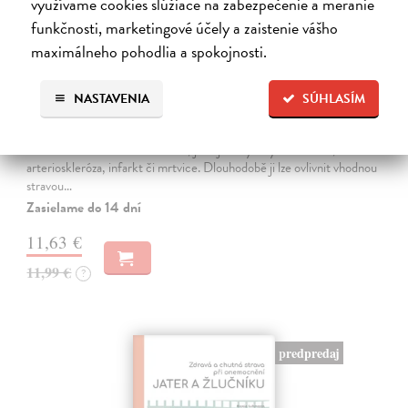
využívame cookies slúžiace na zabezpečenie a meranie
funkčnosti, marketingové účely a zaistenie vášho
maximálneho pohodlia a spokojnosti.
Zdravá a chutná strava při vysokém
cholesterolu
NASTAVENIA
SÚHLASÍM
Carlsson Sonja
| Kniha
Zvýšená hladina cholesterolu patří mezi hlavní rizikové faktory
kardiovaskulárních onemocnění, jako jsou vysoký krevní tlak,
arterioskleróza, infarkt či mrtvice. Dlouhodobě ji lze ovlivnit vhodnou
stravou…
Zasielame do 14 dní
11,63 €
11,99 €
?
predpredaj