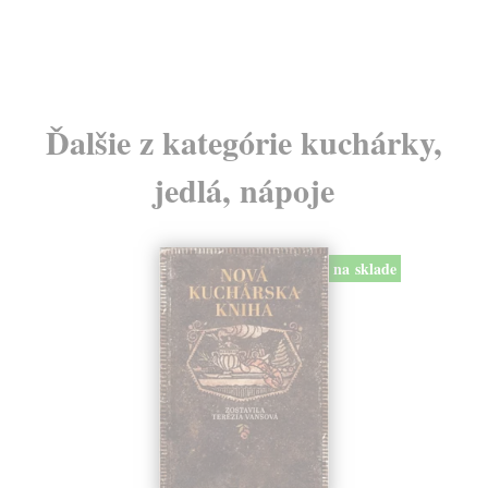
24
Ďalšie z kategórie kuchárky,
jedlá, nápoje
na sklade