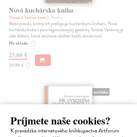
Nová kuchárska kniha
Vansová Terézia (zost.)
| Kniha
Máte pravdu, knižný trh prekypuje kuchárskymi knihami. Nová
kuchárska kniha z pera najpovolanejšej gazdinky Terézie Vansovej je
však dielom, ktoré zaručene obohatí každú domácnosť.
Na sklade
?
23,66 €
24,90 €
?
novinka
Príjmete naše cookies?
K prevádzke internetového kníhkupectva Artforum