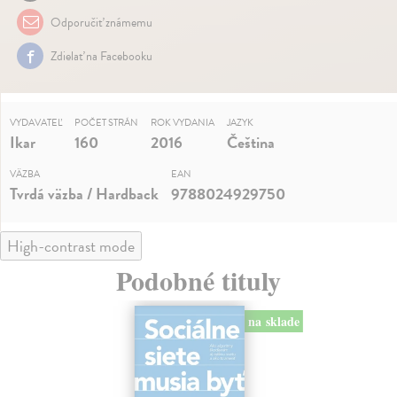
Odporučiť známemu
Zdielať na Facebooku
VYDAVATEĽ
POČET STRÁN
ROK VYDANIA
JAZYK
Ikar
160
2016
Čeština
VÄZBA
EAN
Tvrdá väzba / Hardback
9788024929750
High-contrast mode
Podobné tituly
na sklade