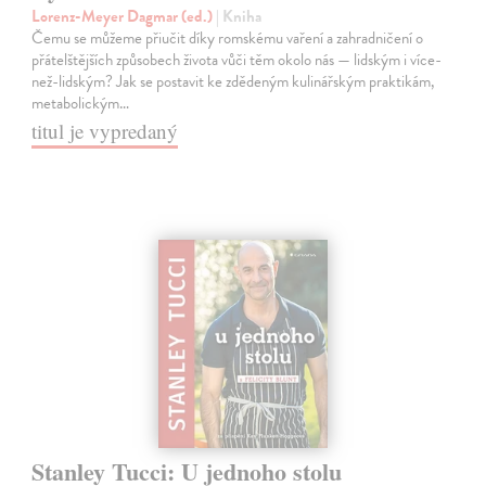
Lorenz-Meyer Dagmar (ed.)
| Kniha
Čemu se můžeme přiučit díky romskému vaření a zahradničení o
přátelštějších způsobech života vůči těm okolo nás — lidským i více-
než-lidským? Jak se postavit ke zdědeným kulinářským praktikám,
metabolickým…
titul je vypredaný
Stanley Tucci: U jednoho stolu