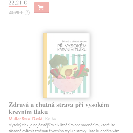
22,21 €
22,90 €
?
Zdravá a chutná strava při vysokém
krevním tlaku
Muller Sven-David
| Kniha
Vysoký tlak je nejčastějším civilizačním onemocněním, které lze
zásadně ovlivnit změnou životního stylu a stravy. Tato kuchařka vám