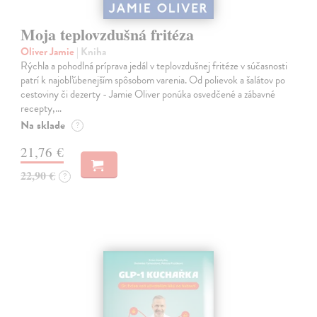
Moja teplovzdušná fritéza
Oliver Jamie
| Kniha
Rýchla a pohodlná príprava jedál v teplovzdušnej fritéze v súčasnosti
patrí k najobľúbenejším spôsobom varenia. Od polievok a šalátov po
cestoviny či dezerty - Jamie Oliver ponúka osvedčené a zábavné
recepty,…
Na sklade
?
21,76 €
22,90 €
?