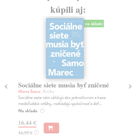
kúpili aj:
na sklade
Sociálne siete musia byť zničené
S
K
Marec Samo
| Kniha
Sociálne siete nám ubližujú ako jednotlivcom a kazia
Mik
medziľudské vzťahy, rozkladajú spoločnosť a def...
Mon
o k
Na sklade
?
Na
16,44 €
23
16,95 €
?