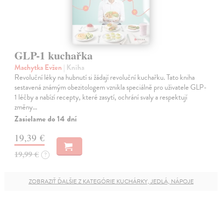
GLP-1 kuchařka
Machytka Evžen
| Kniha
Revoluční léky na hubnutí si žádají revoluční kuchařku. Tato kniha
sestavená známým obezitologem vznikla speciálně pro uživatele GLP-
1 léčby a nabízí recepty, které zasytí, ochrání svaly a respektují
změny…
Zasielame do 14 dní
19,39 €
19,99 €
?
ZOBRAZIŤ ĎALŠIE Z KATEGÓRIE KUCHÁRKY, JEDLÁ, NÁPOJE