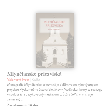
Mlynčianske priezviská
Valentová Iveta
| Kniha
Monografia Mlynčianske priezviská je ďalším vedeckým výstupom
projektu Výskumného ústavu Slovákov v Maďarsku, ktorý sa realizuje
v spolupráci s Jazykovedným ústavom Ľ. Štúra SAV, v. v. i., a je
zameraný…
Zasielame do 14 dní