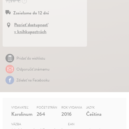
7,10 €
?
Zasielame do 12 dní
Pozrieť dostupnosť
v kníhkupectvách
Pridať do wishlistu
Odporučiť známemu
Zdielať na Facebooku
VYDAVATEĽ
POČET STRÁN
ROK VYDANIA
JAZYK
Karolinum
264
2016
Čeština
VÄZBA
EAN