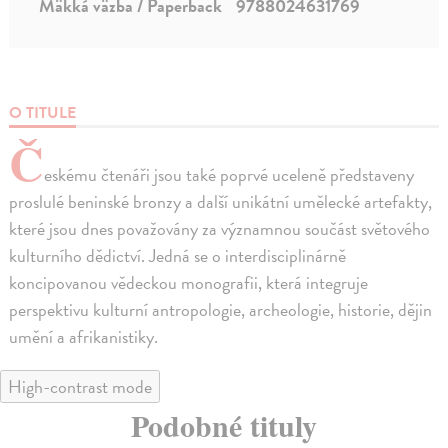
Mäkká väzba / Paperback
9788024631769
O TITULE
Č
eskému čtenáři jsou také poprvé uceleně představeny
proslulé beninské bronzy a další unikátní umělecké artefakty,
které jsou dnes považovány za významnou součást světového
kulturního dědictví. Jedná se o interdisciplinárně
koncipovanou vědeckou monografii, která integruje
perspektivu kulturní antropologie, archeologie, historie, dějin
umění a afrikanistiky.
High-contrast mode
Podobné tituly