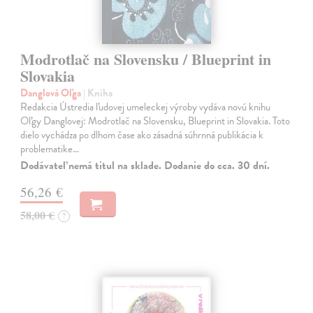
Modrotlač na Slovensku / Blueprint in
Slovakia
Danglová Oľga
| Kniha
Redakcia Ústredia ľudovej umeleckej výroby vydáva novú knihu
Oľgy Danglovej: Modrotlač na Slovensku, Blueprint in Slovakia. Toto
dielo vychádza po dlhom čase ako zásadná súhrnná publikácia k
problematike…
Dodávateľ nemá titul na sklade. Dodanie do cca. 30 dní.
56,26 €
58,00 €
?