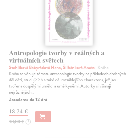
Antropologie tvorby v reálných a
virtuálních světech
Stehlíková Babyrádová Hana, Šilhánková Aneta
| Kniha
Kniha se věnuje tématu antropologie tvorby na příkladech drobných
děl dětí, studujících a také děl rozsáhlejšího charakteru, jež jsou
tvořena dospělými umělci a umělkyněmi. Autorky si všímají
nejrůznějších…
Zasielame do 12 dní
18,24 €
18,80 €
?