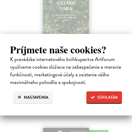
Príjmete naše cookies?
Hovor ústami Yaka
K prevádzke internetového kníhkupectva Artforum
Bombjaková Daša
| Kniha
využívame cookies slúžiace na zabezpečenie a meranie
Ich deti denne prejdú rukami aj dvadsiatich rôznych ľudí. Nepoznajú
koncept viny, netolerujú chvastanie a namiesto o vzdelávaní hovoria o
funkčnosti, marketingové účely a zaistenie vášho
zdieľaní múdrosti a dozrievaní.
maximálneho pohodlia a spokojnosti.
Na sklade
16,06 €
NASTAVENIA
SÚHLASÍM
16,90 €
?