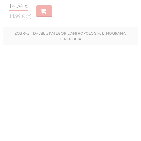
14,54 €
14,99 €
?
ZOBRAZIŤ ĎALŠIE Z KATEGÓRIE ANTROPOLÓGIA, ETNOGRAFIA,
ETNOLÓGIA