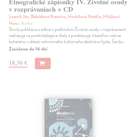
Etnografické zápisníky IV. Životné osudy
v rozprávaniach + CD
Lazorík Ján, Babčáková Katarína, Hrebíková Natália, Hlôšková
Hana
| Kniha
Štvrtá publikácia z edície s podtitulom Životné osudy v rozprávaniach
nadväzuje na predchádzajúce diely a predstavuje čitateľom vzácne
bohatstvo z oblasti nehmotného kultúrneho dedičstva Spiša, Šariša…
Zasielame do 14 dní
18,30 €