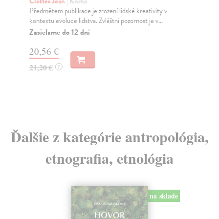
Clottes Jean
| Kniha
tem
Předmětem publikace je zrození lidské kreativity v
kontextu evoluce lidstva. Zvláštní pozornost je v...
Za
Zasielame do 12 dní
14
20,56 €
15
21,20 €
?
Ďalšie z kategórie antropológia,
etnografia, etnológia
na sklade