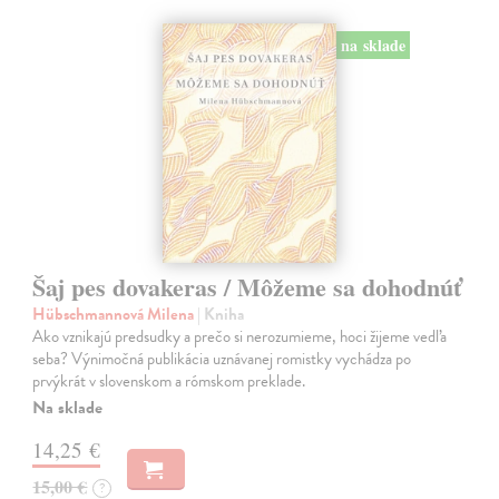
na sklade
Šaj pes dovakeras / Môžeme sa dohodnúť
Hübschmannová Milena
| Kniha
Ako vznikajú predsudky a prečo si nerozumieme, hoci žijeme vedľa
seba? Výnimočná publikácia uznávanej romistky vychádza po
prvýkrát v slovenskom a rómskom preklade.
Na sklade
14,25 €
15,00 €
?