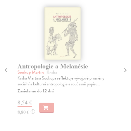
Antropologie a Melanésie
Cu
b
Soukup Martin
| Kniha
Kniha Martina Soukupa reflektuje vývojové proměny
So
sociální a kulturní antropologie a současně popisu...
Kni
nov
Zasielame do 12 dní
Za
8,54 €
9,
8,80 €
?
10