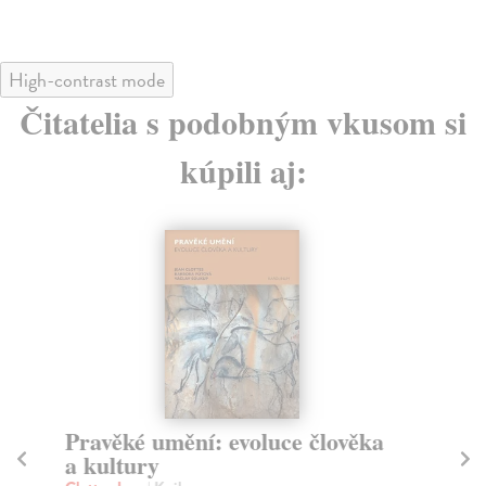
High-contrast mode
Čitatelia s podobným vkusom si
kúpili aj:
Pravěké umění: evoluce člověka
A
a kultury
Pů
Ant