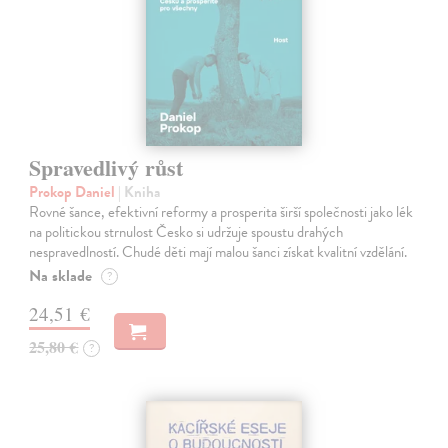
Spravedlivý růst
Prokop Daniel
| Kniha
Rovné šance, efektivní reformy a prosperita širší společnosti jako lék
na politickou strnulost Česko si udržuje spoustu drahých
nespravedlností. Chudé děti mají malou šanci získat kvalitní vzdělání.
Na sklade
?
24,51 €
25,80 €
?