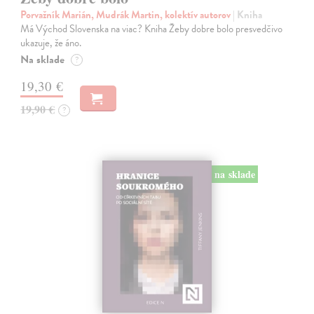
Porvažník Marián, Mudrák Martin, kolektív autorov
| Kniha
Má Východ Slovenska na viac? Kniha Žeby dobre bolo presvedčivo
ukazuje, že áno.
Na sklade
?
19,30 €
19,90 €
?
na sklade