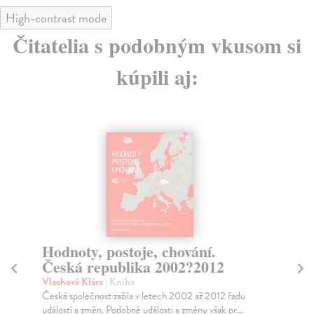
High-contrast mode
Čitatelia s podobným vkusom si
kúpili aj:
Hodnoty, postoje, chování.
C
Česká republika 2002?2012
Neu
Zbo
Vlachová Klára
| Kniha
nar
Česká společnost zažila v letech 2002 až 2012 řadu
okt
událostí a změn. Podobné události a změny však pr...