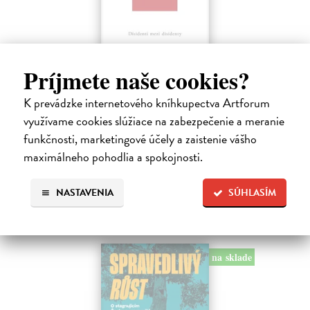
Disidenti mezi disidenty
Príjmete naše cookies?
Budrajtskis Ilja Borisovič
| Kniha
K prevádzke internetového kníhkupectva Artforum
Kniha Ilji Budrajtskise (* 1981) je působivou mozaikou esejů, studií a
úvah, v nichž autor mapuje historii, místo, tradici a roli disidentského
využívame cookies slúžiace na zabezpečenie a meranie
hnutí v moderních sovětských a ruských dějinách. Nabízí však…
funkčnosti, marketingové účely a zaistenie vášho
Dodávateľ nemá titul na sklade. Dodanie do 30 dní, pri
maximálneho pohodlia a spokojnosti.
starších tituloch nevieme dodanie garantovať.
12,24 €
NASTAVENIA
SÚHLASÍM
13,60 €
?
na sklade