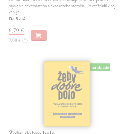
myslenie devätnásteho a dvadsiateho storočia. Deväť štúdií v nej
venuje…
Do 5 dní
6,79 €
7,00 €
?
na sklade
Žeby dobre bolo