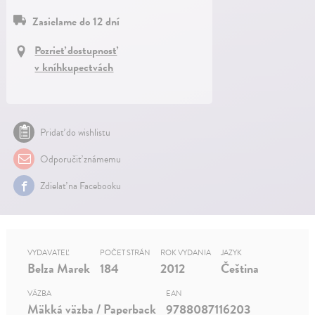
Zasielame do 12 dní
Pozrieť dostupnosť
v kníhkupectvách
Pridať do wishlistu
Odporučiť známemu
Zdielať na Facebooku
VYDAVATEĽ
POČET STRÁN
ROK VYDANIA
JAZYK
Belza Marek
184
2012
Čeština
VÄZBA
EAN
Mäkká väzba / Paperback
9788087116203