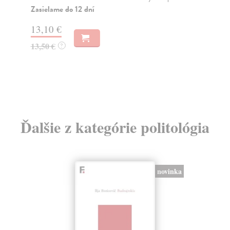
Do
Zasielame do 12 dní
dní
gar
13,10 €
13,50 €
?
2,
2,
Ďalšie z kategórie politológia
novinka