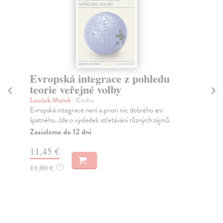
Evropská integrace z pohledu
N
teorie veřejné volby
kr
Loužek Marek
| Kniha
Sm
Evropská integrace není a priori nic dobrého ani
Pře
špatného. Jde o výsledek střetávání různých zájmů.
pra
str.
Zasielame do 12 dní
Za
11,45 €
16
11,80 €
?
17