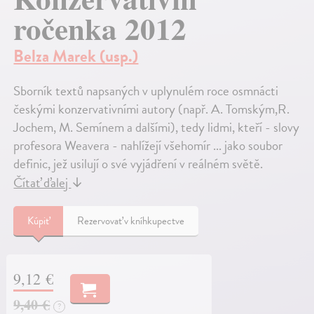
ročenka 2012
Belza Marek (usp.)
Sborník textů napsaných v uplynulém roce osmnácti
českými konzervativními autory (např. A. Tomským,R.
Jochem, M. Semínem a dalšími), tedy lidmi, kteří - slovy
profesora Weavera - nahlížejí všehomír ... jako soubor
definic, jež usilují o své vyjádření v reálném světě.
Čítať ďalej
↓
Kúpiť
Rezervovať v kníhkupectve
9,12 €
9,40 €
?