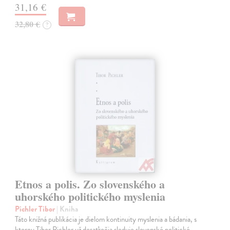
31,16 €
32,80 €
?
Etnos a polis. Zo slovenského a
uhorského politického myslenia
Pichler Tibor
| Kniha
Táto knižná publikácia je dielom kontinuity myslenia a bádania, s
ktorou Tibor Pichler už desaťročia sleduje slovenské politické