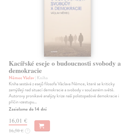
Kacířské eseje o budoucnosti svobody a
demokracie
Němec Václav
| Kniha
Kniha sestává z esejů filosofa Václava Němce, které se kriticky
zamýšlejí nad situací demokracie a svobody v současném světě.
Autorovy pronikavé analýzy krize naší polistopadové demokracie i
příčin vzestupu…
Zasielame do 14 dní
16,01 €
16,50 €
?