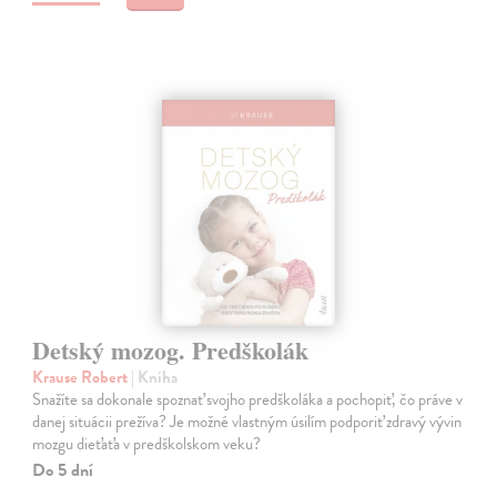
Detský mozog. Predškolák
Krause Robert
| Kniha
Snažíte sa dokonale spoznať svojho predškoláka a pochopiť, čo práve v
danej situácii prežíva? Je možné vlastným úsilím podporiť zdravý vývin
mozgu dieťaťa v predškolskom veku?
Do 5 dní