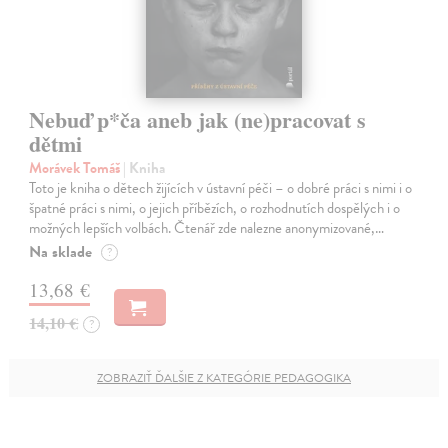
Nebuď p*ča aneb jak (ne)pracovat s
dětmi
Morávek Tomáš
| Kniha
Toto je kniha o dětech žijících v ústavní péči – o dobré práci s nimi i o
špatné práci s nimi, o jejich příbězích, o rozhodnutích dospělých i o
možných lepších volbách. Čtenář zde nalezne anonymizované,…
Na sklade
?
13,68 €
14,10 €
?
ZOBRAZIŤ ĎALŠIE Z KATEGÓRIE PEDAGOGIKA