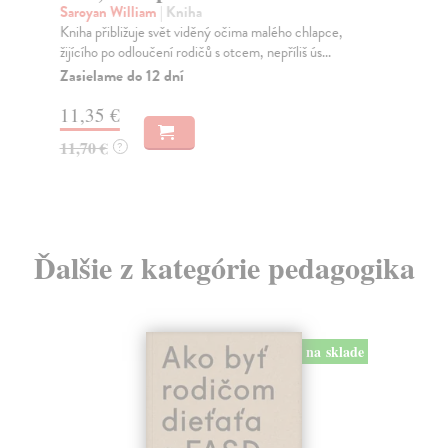
Saroyan William
| Kniha
Ste
Kniha přibližuje svět viděný očima malého chlapce,
Je 
žijícího po odloučení rodičů s otcem, nepříliš ús...
nen
Zasielame do 12 dní
Za
11,35 €
11
11,70 €
11
?
Ďalšie z kategórie pedagogika
na sklade