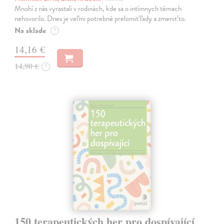
Mnohí z nás vyrastali v rodinách, kde sa o intímnych témach
nehovorilo. Dnes je veľmi potrebné prelomiť ľady a zmeniť to.
Na sklade
?
14,16 €
14,90 €
?
150 terapeutických her pro dospívající