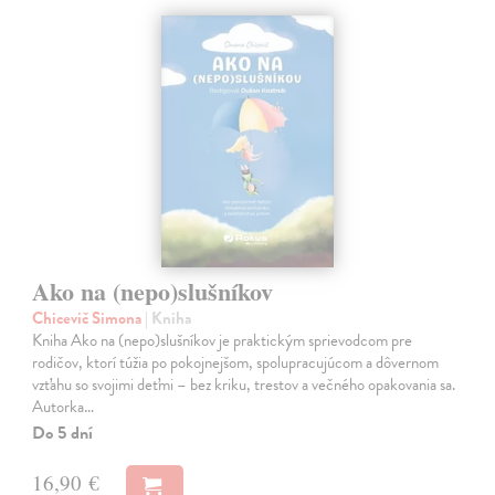
Ako na (nepo)slušníkov
Chicevič Simona
| Kniha
Kniha Ako na (nepo)slušníkov je praktickým sprievodcom pre
rodičov, ktorí túžia po pokojnejšom, spolupracujúcom a dôvernom
vzťahu so svojimi deťmi – bez kriku, trestov a večného opakovania sa.
Autorka…
Do 5 dní
16,90 €