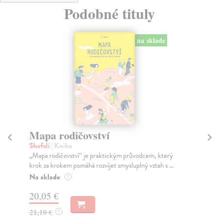
Podobné tituly
na sklade
Mapa rodičovství
Sd
Shefali
| Kniha
Pt
„Mapa rodičovství“ je praktickým průvodcem, který
Kon
krok za krokem pomáhá rozvíjet smysluplný vztah s ...
mno
r...
Na sklade
?
Na
20,05 €
16
21,10 €
?