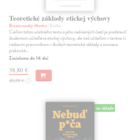
Teoretické základy etickej výchovy
Brestovanský Martin
| Kniha
Cieľom tohto učebného textu a jeho nadväzných častí je predstaviť
študentom učiteľstva etickej výchovy, ale tiež učiteľom v teréne či
riadiacim pracovníkom v školách teoretické základy a súvisiace
praktické…
Zasielame do 14 dní
38,80 €
40,00 €
?
na sklade