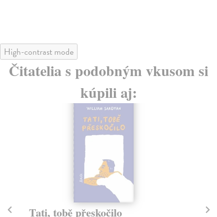
17
High-contrast mode
Čitatelia s podobným vkusom si
kúpili aj:
Tati, tobě přeskočilo
P