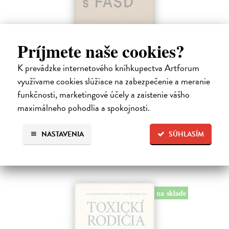
Príjmete naše cookies?
Ako byť rodičom dieťaťa s FASD
K prevádzke internetového kníhkupectva Artforum
Brown Julia, Mather Mary
| Kniha
využívame cookies slúžiace na zabezpečenie a meranie
Jedna z mála kníh o poruchách fetálneho alkoholového spektra v
funkčnosti, marketingové účely a zaistenie vášho
slovenskom jazyku. Kniha nielen jasne a zrozumiteľne popisuje
maximálneho pohodlia a spokojnosti.
problematiku FASD, ale ponúka aj konkrétne rady pri výchove detí s
touto diagnózou.…
Na sklade
?
NASTAVENIA
SÚHLASÍM
10,00 €
na sklade