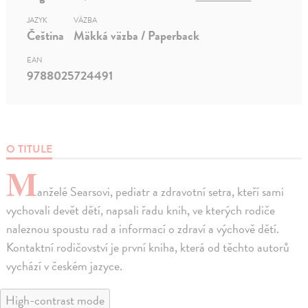
JAZYK
VÄZBA
Čeština
Mäkká väzba / Paperback
EAN
9788025724491
O TITULE
M
anželé Searsovi, pediatr a zdravotní setra, kteří sami
vychovali devět dětí, napsali řadu knih, ve kterých rodiče
naleznou spoustu rad a informací o zdraví a výchově dětí.
Kontaktní rodičovství je první kniha, která od těchto autorů
vychází v českém jazyce.
High-contrast mode