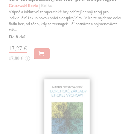
Gruzewski Kevin
| Kniha
Vtipné a inkluzivní terapeutické hry nabízejí cenný zdroj pro
individuální i skupinovou práci s dospívajícími. V knize najdeme celou
škálu her, od těch, kdy se teenageři učí poznávat a pojmenovávat
své…
Do 6 dní
17,27 €
17,80 €
?