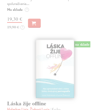
spolunažívania.…
Na sklade
?
19,30 €
19,90 €
?
na sklade
Láska žije offline
Halmkan Lívia, Žiaková Lucia
| Kniha