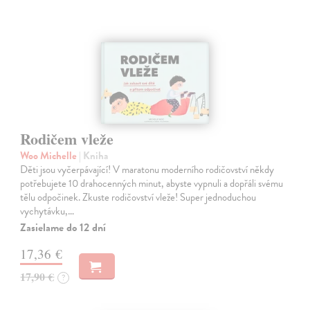
Rodičem vleže
Woo Michelle
| Kniha
Děti jsou vyčerpávající! V maratonu moderního rodičovství někdy
potřebujete 10 drahocenných minut, abyste vypnuli a dopřáli svému
tělu odpočinek. Zkuste rodičovství vleže! Super jednoduchou
vychytávku,…
Zasielame do 12 dní
17,36 €
17,90 €
?