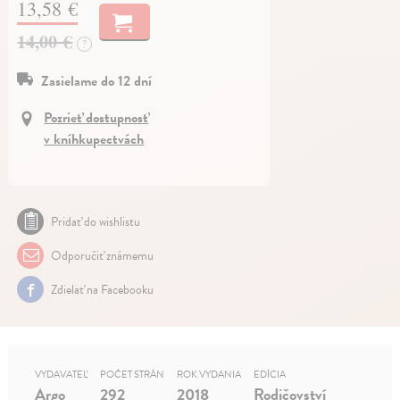
13,58 €
14,00 €
?
Zasielame do 12 dní
Pozrieť dostupnosť
v kníhkupectvách
Pridať do wishlistu
Odporučiť známemu
Zdielať na Facebooku
VYDAVATEĽ
POČET STRÁN
ROK VYDANIA
EDÍCIA
Argo
292
2018
Rodičovství