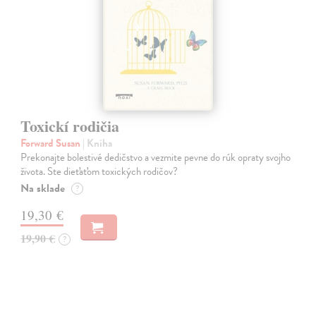
Toxickí rodičia
Forward Susan
| Kniha
Prekonajte bolestivé dedičstvo a vezmite pevne do rúk opraty svojho
života. Ste dieťaťom toxických rodičov?
Na sklade
?
19,30 €
19,90 €
?