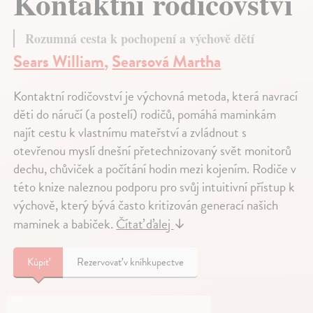
Kontaktní rodičovství
Rozumná cesta k pochopení a výchově dětí
Sears William
,
Searsová Martha
Kontaktní rodičovství je výchovná metoda, která navrací
děti do náručí (a postelí) rodičů, pomáhá maminkám
najít cestu k vlastnímu mateřství a zvládnout s
otevřenou myslí dnešní přetechnizovaný svět monitorů
dechu, chůviček a počítání hodin mezi kojením. Rodiče v
této knize naleznou podporu pro svůj intuitivní přístup k
výchově, který bývá často kritizován generací našich
maminek a babiček.
Čítať ďalej
↓
Kúpiť
Rezervovať v kníhkupectve