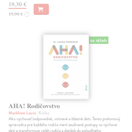
19,30 €
19,90 €
?
na sklade
AHA! Rodičovstvo
Markham Laura
| Kniha
Ako vychovať zodpovedné, vnímavé a šťastné deti. Tento prelomový
sprievodca pre každého rodiča mení zaužívané postupy vo výchove
detí a transformuje vzťah rodiča a dieťaťa do pohodlného