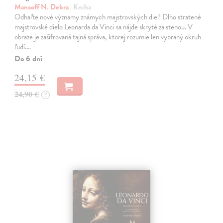
Mancoff N. Debra
| Kniha
Odhaľte nové významy známych majstrovských diel! Dlho stratené
majstrovské dielo Leonarda da Vinci sa nájde skryté za stenou. V
obraze je zašifrovaná tajná správa, ktorej rozumie len vybraný okruh
ľudí.…
Do 6 dní
24,15 €
24,90 €
?