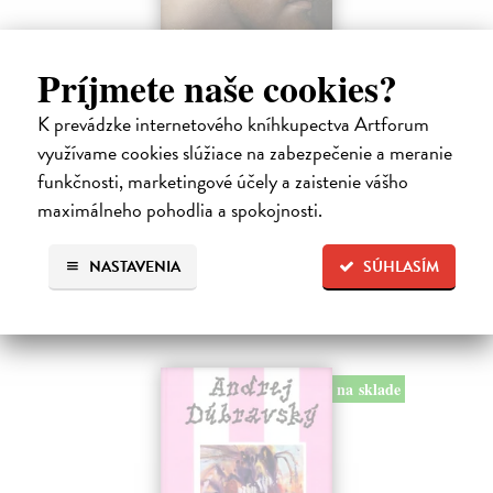
Posledná večera Leonarda z Vinci
Príjmete naše cookies?
Lajda Stano
| Kniha
Stano Lajda je súčasný slovenský maliar, ktorý niekoľko rokov
K prevádzke internetového kníhkupectva Artforum
systematicky pracoval na rekonštrukcii ikonickej Poslednej večere,
využívame cookies slúžiace na zabezpečenie a meranie
čo ho inšpirovalo k napísaniu tejto knihy. Odkrýva pred nami silné i
funkčnosti, marketingové účely a zaistenie vášho
slabé…
maximálneho pohodlia a spokojnosti.
Na sklade
?
31,92 €
NASTAVENIA
SÚHLASÍM
39,90 €
?
na sklade