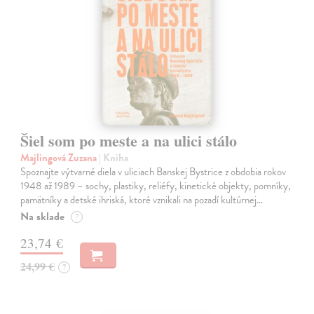
Šiel som po meste a na ulici stálo
Majlingová Zuzana
| Kniha
Spoznajte výtvarné diela v uliciach Banskej Bystrice z obdobia rokov
1948 až 1989 – sochy, plastiky, reliéfy, kinetické objekty, pomníky,
pamätníky a detské ihriská, ktoré vznikali na pozadí kultúrnej…
Na sklade
?
23,74 €
24,99 €
?