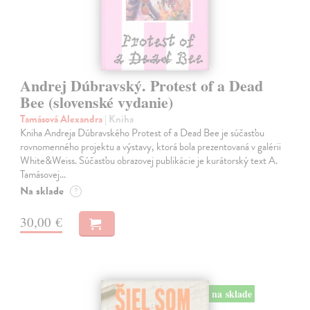
Andrej Dúbravský. Protest of a Dead
Bee (slovenské vydanie)
Tamásová Alexandra
| Kniha
Kniha Andreja Dúbravského Protest of a Dead Bee je súčasťou
rovnomenného projektu a výstavy, ktorá bola prezentovaná v galérii
White&Weiss. Súčasťou obrazovej publikácie je kurátorský text A.
Tamásovej…
Na sklade
?
30,00 €
na sklade