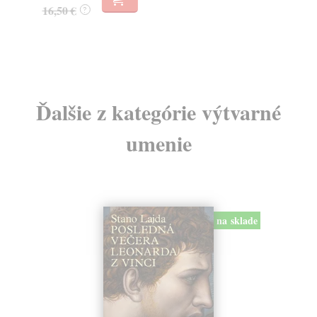
16,50 €
8,
?
Ďalšie z kategórie výtvarné
umenie
na sklade