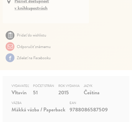
Pozrieť dostupnosť
v kníhkupectvách
Pridať do wishlistu
Odporučiť známemu
Zdielať na Facebooku
VYDAVATEĽ
POČET STRÁN
ROK VYDANIA
JAZYK
Vltavín
51
2015
Čeština
VÄZBA
EAN
Mäkká väzba / Paperback
9788086587509