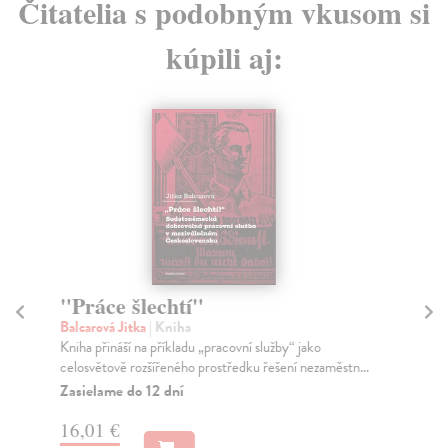
Čitatelia s podobným vkusom si
kúpili aj:
"Práce šlechtí"
M
Balcarová Jitka
| Kniha
Ma
Kniha přináší na příkladu „pracovní služby“ jako
Kni
celosvětově rozšířeného prostředku řešení nezaměstn...
věn
Zasielame do 12 dní
Za
16,01 €
8,