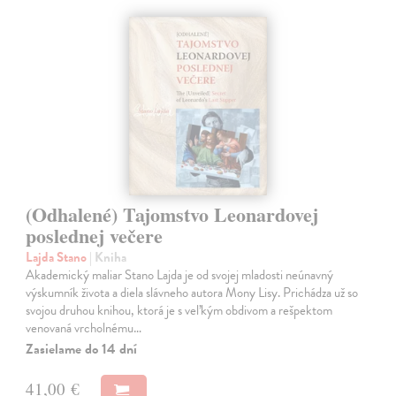
(Odhalené) Tajomstvo Leonardovej
poslednej večere
Lajda Stano
| Kniha
Akademický maliar Stano Lajda je od svojej mladosti neúnavný
výskumník života a diela slávneho autora Mony Lisy. Prichádza už so
svojou druhou knihou, ktorá je s veľkým obdivom a rešpektom
venovaná vrcholnému…
Zasielame do 14 dní
41,00 €