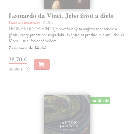
Leonardo da Vinci. Jeho život a dielo
Landrus Matthew
| Kniha
LEONARDO DA VINCI je považovaný za majstra renesancie a
génia, ktorý predstihol svoju dobu. Najviac sa preslávil dielami, ako sú
Mona Lisa a Posledná večera.
Zasielame do 14 dní
38,70 €
39,90 €
?
na sklade