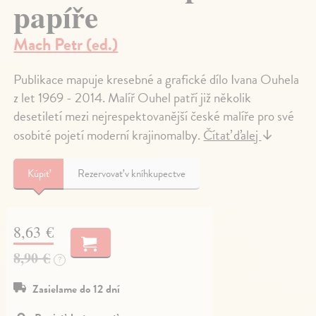
papíře
Mach Petr (ed.)
Publikace mapuje kresebné a grafické dílo Ivana Ouhela
z let 1969 - 2014. Malíř Ouhel patří již několik
desetiletí mezi nejrespektovanější české malíře pro své
osobité pojetí moderní krajinomalby.
Čítať ďalej
↓
Kúpiť
Rezervovať v kníhkupectve
8,63 €
8,90 €
?
Zasielame do 12 dní