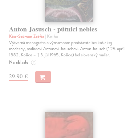
Anton Jasusch - pútnici nebies
Kiss-Széman Zsófia
| Kniha
Výtvarná monografia o významnom predstaviteľovi košickej
moderny, maliarovi Antonovi Jasuschovi. Anton Jasusch (* 25. apríl
1882, Košice – † 3. júl 1965, Košice) bol slovenský maliar.
Na sklade
?
29,90 €