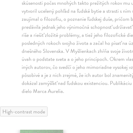
skúsenosti počas mnohých takto prežitých rokov mu um
vytvoril ucelený pohľad na ľudské bytie a strasti s ním
zaujímal o filozofiu, o poznanie ľudskej duše, pričom
preslávila jednak jeho výnimočná schopnosť udržiavať
ríše a riešiť zložité problémy, a tiež jeho filozofické 
posledných rokoch svojho života a začal ho písať na 
dnešného Slovenska. V Myšlienkach zhŕňa svoje život
úvah o podstate sveta a o jeho princípoch. Okrem vl
iných autorov, čo svedčí o jeho mimoriadne vysokej v
pôsobivé a je z nich zrejmé, že ich autor bol zname
dokázal zamýšľať nad ľudskou existenciou. Publikáciu
dielo Marca Aurelia.
High-contrast mode