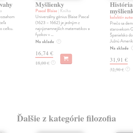
úvahy
Myšlienky
História
myšlien
a
Pascal Blaise
| Kniha
 rozsahom
Univerzálny génius Blaise Pascal
kolektív aut
teľa
(1623 – 1662) je jedným z
Prečo sa demo
o celku.
najvýznamnejších matematikov a
starovekom 
fyzikov v ...
Španielsko do
Južnú Ameri
Na sklade
?
Na sklade
16,74 €
31,91 €
18,00 €
?
32,90 €
?
Ďalšie z kategórie filozofia