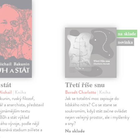
na sklade
novinka
stát
Třetí říše snu
Michail
| Kniha
Beradt Charlotte
| Kniha
kunin, ruský filozof,
Jak se totalitní moc zapisuje do
ř a anarchista, představil
lidského nitra? Co se stane se
ejznámějším textu
soukromím, když stát začne ovládat
ůh a stát výklad
nejen veřejný prostor, ale i myšlenky
ého vývoje, podle nějž
a sny?
konává stadium zvířete a
Na sklade
…