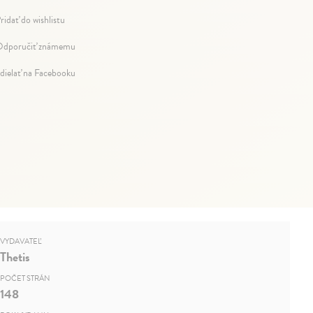
ridať do wishlistu
dporučiť známemu
dielať na Facebooku
VYDAVATEĽ
Thetis
POČET STRÁN
148