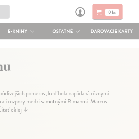
0 ks
E-KNIHY
OSTATNÉ
DAROVACIE KARTY
mu
 búrlivejších pomerov, keď bola napádaná rôznymi
znikali rozpory medzi samotnými Rimanmi. Marcus
ítať ďalej
↓