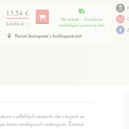
P
13,54 €
Na sklade – Zasielame
O
13,96 €
nasledujúci pracovný deň
?
Z
Pozrieť dostupnosť v kníhkupectvách
ojskom v odľahlých častiach ríše v bojoch za
 po často vznikajúcich rozbrojoch. Životné