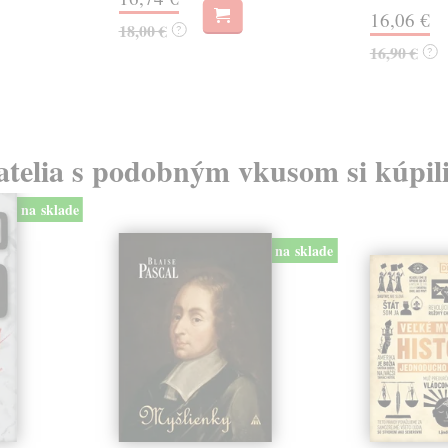
16,06 €
18,00 €
?
16,90 €
?
atelia s podobným vkusom si kúpili
na sklade
na sklade