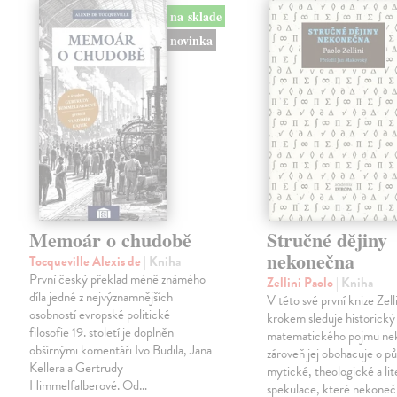
na sklade
novinka
Memoár o chudobě
Stručné dějiny
nekonečna
Tocqueville Alexis de
| Kniha
První český překlad méně známého
Zellini Paolo
| Kniha
díla jedné z nejvýznamnějších
V této své první knize Zell
osobností evropské politické
krokem sleduje historický
filosofie 19. století je doplněn
matematického pojmu ne
obšírnými komentáři Ivo Budila, Jana
zároveň jej obohacuje o p
Kellera a Gertrudy
mytické, theologické a lit
Himmelfalberové. Od…
spekulace, které nekoneč