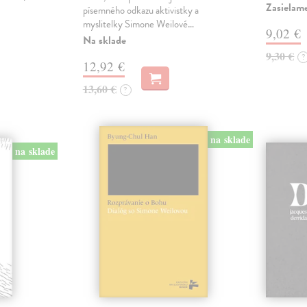
Zasielame
písemného odkazu aktivistky a
myslitelky Simone Weilové…
9,02 €
Na sklade
9,30 €
?
12,92 €
13,60 €
?
na sklade
na sklade