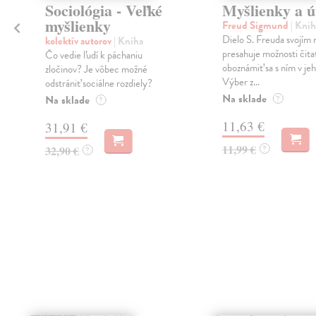
Sociológia - Veľké
Myšlienky a 
myšlienky
Freud Sigmund
| Knih
Dielo S. Freuda svojím
kolektív autorov
| Kniha
presahuje možnosti čita
Čo vedie ľudí k páchaniu
oboznámiť sa s ním v jeh
zločinov? Je vôbec možné
Výber z...
odstrániť sociálne rozdiely?
Na sklade
Na sklade
?
?
a
11,63 €
31,91 €
11,99 €
32,90 €
?
?