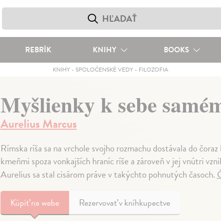
REBRÍK
KNIHY
BOOKS
KNIHY
-
SPOLOČENSKÉ VEDY
-
FILOZOFIA
Myšlienky k sebe samé
Aurelius Marcus
Rímska ríša sa na vrchole svojho rozmachu dostávala do čoraz
kmeňmi spoza vonkajších hraníc ríše a zároveň v jej vnútri v
Aurelius sa stal cisárom práve v takýchto pohnutých časoch.
Č
Kúpiť
na webe
Rezervovať v kníhkupectve