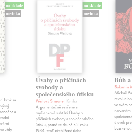
na sklade
na sklade
novinka
novinka
Úvahy o příčinách
Bůh a 
svobody a
Bakunin 
společenského útisku
Michail Ba
revolucioná
ini krok za
Weilová Simone
| Kniha
ve svém n
 vývoj
Argumentačně sevřené a
nazvaném B
konečna a
myšlenkově subtilní Úvahy o
společensk
ůvodní
příčinách svobody a společenského
člověk pře
erární
útisku, psané ve druhé půli roku
božského
no vždy
1934, tvoří přehlížené jádro