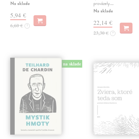
Na sklade
provázely.…
Na sklade
5,94 €
22,14 €
6,60 €
?
23,30 €
?
na sklade