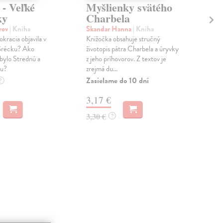
 - Veľké
Myšlienky svätého
Id
ky
Charbela
vy
orov
| Kniha
Skandar Hanna
| Kniha
Fuk
kracia objavila v
Knižočka obsahuje stručný
Pred
Grécku? Ako
životopis pátra Charbela a úryvky
Fuk
bylo Strednú a
z jeho príhovorov. Z textov je
inšt
ku?
zrejmá du...
stále
Zasielame do 10 dní
Do 
?
3,17 €
12
3,30 €
12,
?