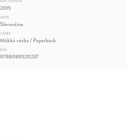
ROK VYDANIA
2015
JAZYK
Slovenčina
VÄZBA
Mäkká väzba / Paperback
EAN
9788089520237