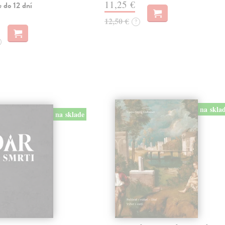
11,25 €
 do 12 dní
12,50 €
?
na skla
na sklade