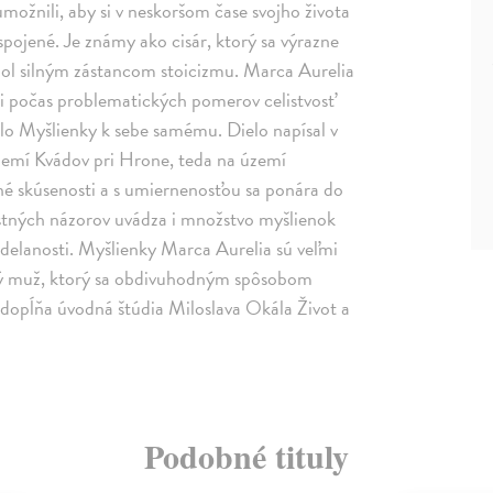
ožnili, aby si v neskoršom čase svojho života
 spojené. Je známy ako cisár, ktorý sa výrazne
 bol silným zástancom stoicizmu. Marca Aurelia
 i počas problematických pomerov celistvosť
dielo Myšlienky k sebe samému. Dielo napísal v
území Kvádov pri Hrone, teda na území
né skúsenosti a s umiernenosťou sa ponára do
astných názorov uvádza i množstvo myšlienok
zdelanosti. Myšlienky Marca Aurelia sú veľmi
nitý muž, ktorý sa obdivuhodným spôsobom
 dopĺňa úvodná štúdia Miloslava Okála Život a
Podobné tituly