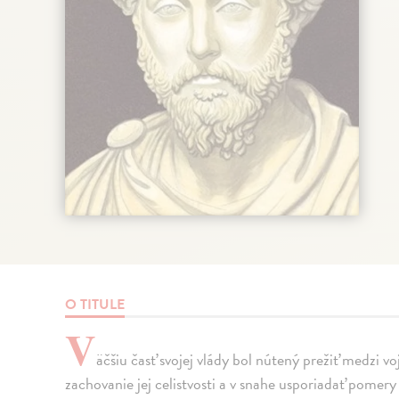
O TITULE
V
äčšiu časť svojej vlády bol nútený prežiť medzi v
zachovanie jej celistvosti a v snahe usporiadať pomery