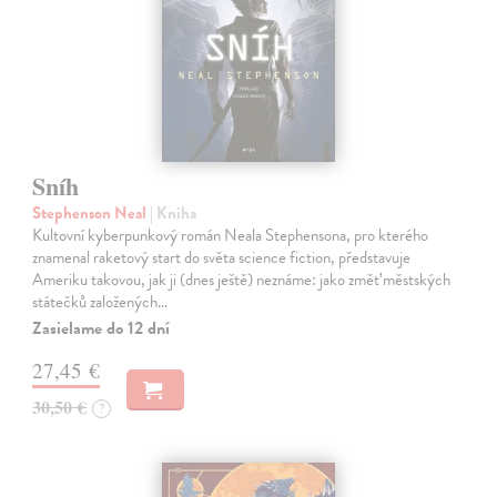
Sníh
Stephenson Neal
| Kniha
Kultovní kyberpunkový román Neala Stephensona, pro kterého
znamenal raketový start do světa science fiction, představuje
Ameriku takovou, jak ji (dnes ještě) neznáme: jako změť městských
státečků založených…
Zasielame do 12 dní
27,45 €
30,50 €
?