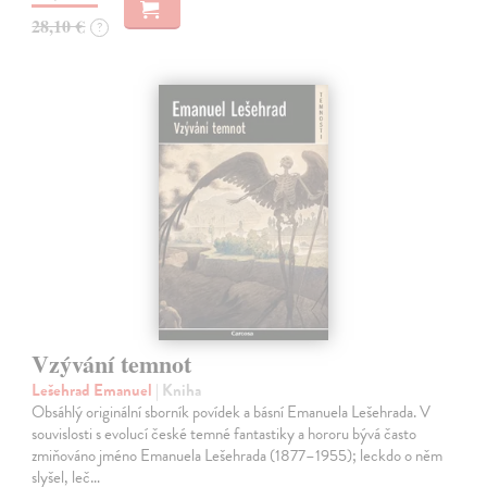
28,10 €
?
Vzývání temnot
Lešehrad Emanuel
| Kniha
Obsáhlý originální sborník povídek a básní Emanuela Lešehrada. V
souvislosti s evolucí české temné fantastiky a hororu bývá často
zmiňováno jméno Emanuela Lešehrada (1877–1955); leckdo o něm
slyšel, leč…