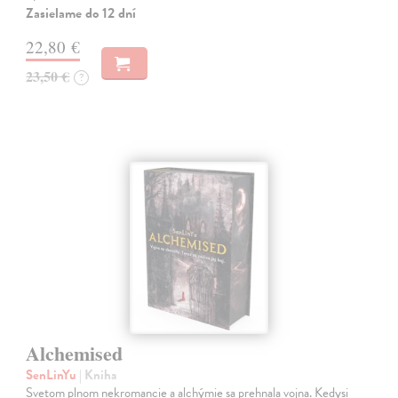
Zasielame do 12 dní
22,80 €
23,50 €
?
Alchemised
SenLinYu
| Kniha
Svetom plnom nekromancie a alchýmie sa prehnala vojna. Kedysi