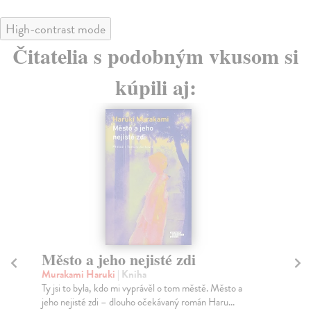
High-contrast mode
Čitatelia s podobným vkusom si
kúpili aj:
Město a jeho nejisté zdi
Tr
Murakami Haruki
| Kniha
Ma
Ty jsi to byla, kdo mi vyprávěl o tom městě. Město a
JE
jeho nejisté zdi – dlouho očekávaný román Haru...
NAŠ