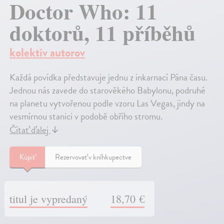
Doctor Who: 11
doktorů, 11 příběhů
kolektív autorov
Každá povídka představuje jednu z inkarnací Pána času.
Jednou nás zavede do starověkého Babylonu, podruhé
na planetu vytvořenou podle vzoru Las Vegas, jindy na
vesmírnou stanici v podobě obřího stromu.
Čítať ďalej
↓
Kúpiť
Rezervovať v kníhkupectve
titul je vypredaný
18,70 €