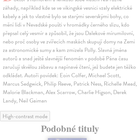
záhady, například kde se ve vikingské vesnici vzaly elektrické
kabely a jak to vlastně bylo se starými severskými bohy, co
mění lidi v Nevadské poušti v hromádky černého slizu, kdo
přepsal celý vesmír a způsobil, že jsou Dalekové mírumilovní,
nebo proč osoby ve zvířecích maskách skupují domy na Zemi
za astronomické sumy a kam zmizela Polly. Slavná jména
autorů a snad ještě slavnější fenomén v podobě Pána času
zaručují skvělou zábavu a napínavé čtení, jež budete jen těžko
odkládat. Autoři povídek: Eoin Colfer, Michael Scott,
Marcus Sedgwick, Philip Reeve, Patrick Ness, Richelle Mead,
Malorie Blackman, Alex Scarrow, Charlie Higson, Derek
Landy, Neil Gaiman
High-contrast mode
Podobné tituly