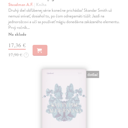
Steadman A.F.
| Kniha
Druhý diel obľúbenej série konečne prichádza! Skandar Smith už
nemusí snívať, dosiahol to, po čom odnepamäti túžil: Jazdí na
jednorožcovi a učí sa používať mágiu donedávna zakázaného elementu.
Prvý ročník…
Na sklade
17,36 €
17,90 €
?
dotlač