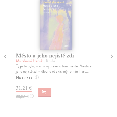
Město a jeho nejisté zdi
Tr
Murakami Haruki
| Kniha
Ma
Ty jsi to byla, kdo mi vyprávěl o tom městě. Město a
JE
jeho nejisté zdi – dlouho očekávaný román Haru...
NAŠ
muž
Na sklade
?
Za
31,21 €
22
32,85 €
?
24