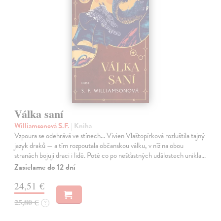
Válka saní
Williamsonová S.F.
| Kniha
Vzpoura se odehrává ve stínech… Vivien Vlaštopírková rozluštila tajný
jazyk draků — a tím rozpoutala občanskou válku, v níž na obou
stranách bojují draci i lidé. Poté co po nešťastných událostech unikla…
Zasielame do 12 dní
24,51 €
25,80 €
?