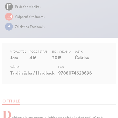
Pridať do wishlistu
Odporučiť známemu
Zdielať na Facebooku
VYDAVATEĽ
POČET STRÁN
ROK VYDANIA
JAZYK
Jota
416
2015
Čeština
VÄZBA
EAN
Tvrdá väzba / Hardback
9788074628696
O TITULE
D
oktor s humorem a lehkostí sobě vlastní řeší různé