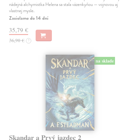
nádejná alchymistka Helena sa stala väzenkyňou — vojnovou aj
vlastnej mysle.
Zasielame do 14 dní
35,79 €
36,90 €
?
na sklade
Skandar a Prvý jazdec 2