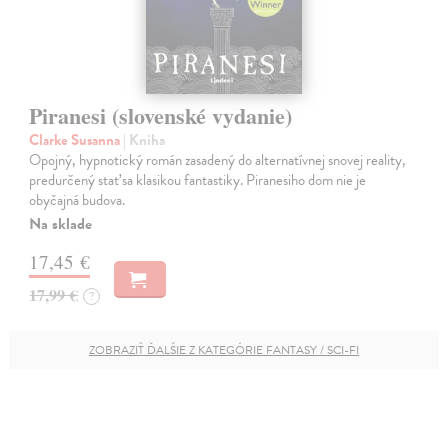
Piranesi (slovenské vydanie)
Clarke Susanna
| Kniha
Opojný, hypnotický román zasadený do alternatívnej snovej reality,
predurčený stať sa klasikou fantastiky. Piranesiho dom nie je
obyčajná budova.
Na sklade
17,45 €
17,99 €
?
ZOBRAZIŤ ĎALŠIE Z KATEGÓRIE FANTASY / SCI-FI