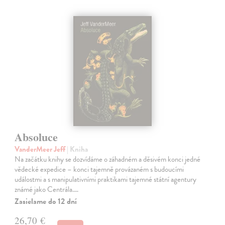
Absoluce
VanderMeer Jeff
| Kniha
Na začátku knihy se dozvídáme o záhadném a děsivém konci jedné
vědecké expedice – konci tajemně provázaném s budoucími
událostmi a s manipulativními praktikami tajemné státní agentury
známé jako Centrála.…
Zasielame do 12 dní
26,70 €