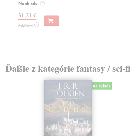
muž
Na sklade
?
Za
31,21 €
22
32,85 €
?
24
Ďalšie z kategórie fantasy / sci-fi
na sklade