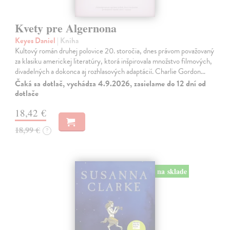
Kvety pre Algernona
Keyes Daniel
| Kniha
Kultový román druhej polovice 20. storočia, dnes právom považovaný
za klasiku americkej literatúry, ktorá inšpirovala množstvo filmových,
divadelných a dokonca aj rozhlasových adaptácií. Charlie Gordon…
Čaká sa dotlač, vychádza 4.9.2026, zasielame do 12 dní od
dotlače
18,42 €
18,99 €
?
na sklade