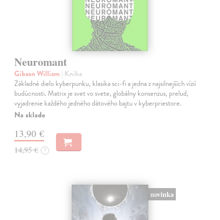
Neuromant
Gibson William
| Kniha
Základné dielo kyberpunku, klasika sci-fi a jedna z najsilnejších vízií
budúcnosti. Matrix je svet vo svete, globálny konsenzus, prelud,
vyjadrenie každého jedného dátového bajtu v kyberpriestore.
Na sklade
13,90 €
14,95 €
?
novinka