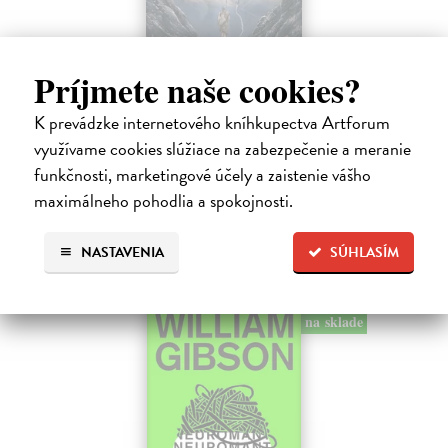
Príjmete naše cookies?
Pád Gondolinu
Tolkien J.R.R.
| Kniha
K prevádzke internetového kníhkupectva Artforum
Legenda o páde Gondolinu hovorí o boji dvoch najväčších mocností
využívame cookies slúžiace na zabezpečenie a meranie
sveta. Zlo predstavuje Morgoth, najhorší zo všetkých, vodca
obrovských armád, ktoré riadi zo svojej železnej pevnosti.
funkčnosti, marketingové účely a zaistenie vášho
Na sklade
maximálneho pohodlia a spokojnosti.
18,55 €
NASTAVENIA
SÚHLASÍM
19,95 €
?
na sklade