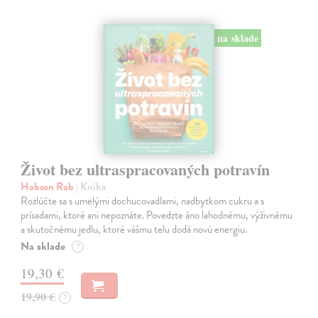
na sklade
Život bez ultraspracovaných potravín
Hobson Rob
| Kniha
Rozlúčte sa s umelými dochucovadlami, nadbytkom cukru a s
prísadami, ktoré ani nepoznáte. Povedzte áno lahodnému, výživnému
a skutočnému jedlu, ktoré vášmu telu dodá novú energiu.
Na sklade
?
19,30 €
19,90 €
?