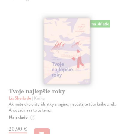
na sklade
Tvoje najlepšie roky
Liz Sheila de
| Kniha
Ak máte okolo štyridsiatky a vagínu, nepúšťajte túto knihu z rúk.
Áno, začína sa to už teraz.
Na sklade
?
20,90 €