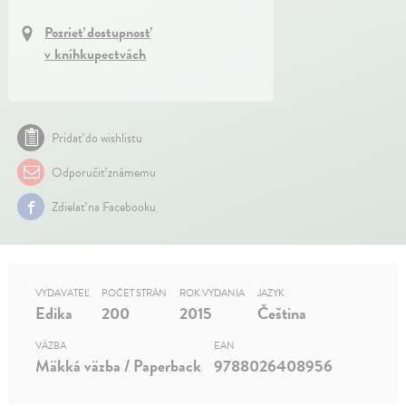
Pozrieť dostupnosť
v kníhkupectvách
Pridať do wishlistu
Odporučiť známemu
Zdielať na Facebooku
VYDAVATEĽ
POČET STRÁN
ROK VYDANIA
JAZYK
Edika
200
2015
Čeština
VÄZBA
EAN
Mäkká väzba / Paperback
9788026408956