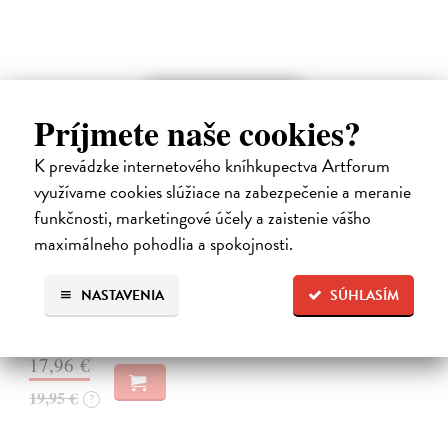
novinka
Príjmete naše cookies?
K prevádzke internetového kníhkupectva Artforum
využívame cookies slúžiace na zabezpečenie a meranie
funkčnosti, marketingové účely a zaistenie vášho
maximálneho pohodlia a spokojnosti.
Kód zad
Novotný Michal
| Kniha
NASTAVENIA
SÚHLASÍM
Co dělat, když vás bolí záda? Cvičit?
Do 5 dní
17,96 €
19,95 €
?