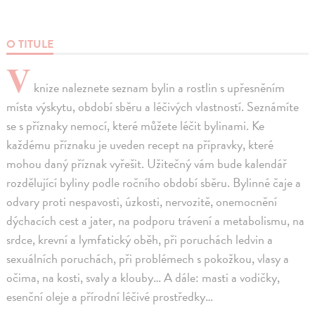
O TITULE
V
knize naleznete seznam bylin a rostlin s upřesněním
místa výskytu, období sběru a léčivých vlastností. Seznámíte
se s příznaky nemocí, které můžete léčit bylinami. Ke
každému příznaku je uveden recept na přípravky, které
mohou daný příznak vyřešit. Užitečný vám bude kalendář
rozdělující byliny podle ročního období sběru. Bylinné čaje a
odvary proti nespavosti, úzkosti, nervozitě, onemocnění
dýchacích cest a jater, na podporu trávení a metabolismu, na
srdce, krevní a lymfatický oběh, při poruchách ledvin a
sexuálních poruchách, při problémech s pokožkou, vlasy a
očima, na kosti, svaly a klouby… A dále: masti a vodičky,
esenční oleje a přírodní léčivé prostředky…