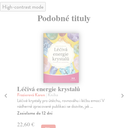
High-contrast mode
Podobné tituly
Léčivá energie krystalů
Vo
Frazierová Karen
| Kniha
Ba
Léčivé krystaly pro útěchu, rovnováhu i léčbu emocí V
Prů
nádherně zpracované publikaci se dozvíte, jak ...
vol
Zasielame do 12 dní
Za
22,60 €
17