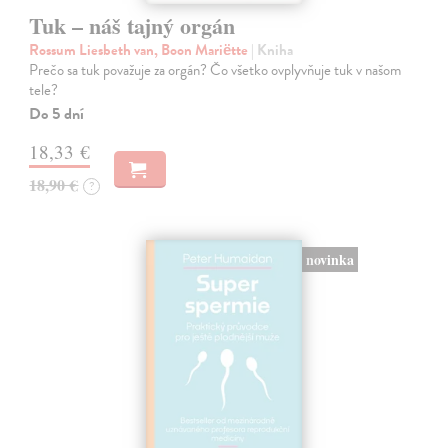
Tuk – náš tajný orgán
Rossum Liesbeth van, Boon Mariëtte
| Kniha
Prečo sa tuk považuje za orgán? Čo všetko ovplyvňuje tuk v našom
tele?
Do 5 dní
18,33 €
18,90 €
?
novinka