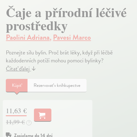
Čaje a přírodní léčivé
prostředky
Paolini Adriana
,
Pavesi Marco
Poznejte sílu bylin. Proč brát léky, když při léčbě
každodenních potíží mohou pomoci bylinky?
Čítať ďalej
↓
Kúpiť
Rezervovať v kníhkupectve
11,63 €
11,99 €
?
Zasielame do 14 dní