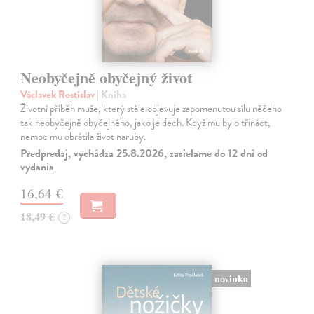
Neobyčejně obyčejný život
Václavek Rostislav
| Kniha
Životní příběh muže, který stále objevuje zapomenutou sílu něčeho
tak neobyčejně obyčejného, jako je dech. Když mu bylo třináct,
nemoc mu obrátila život naruby.
Predpredaj, vychádza 25.8.2026, zasielame do 12 dní od
vydania
16,64 €
18,49 €
?
novinka