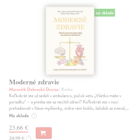
na sklade
Moderné zdravie
Moravčík Debrecká Denisa
| Kniha
Koľkokrát ste už sedeli v ambulancii, počuli vetu „Všetko máte v
poriadku“ – a predsa ste sa necítili zdraví? Koľkokrát ste v noci
prehadzovali v hlave myšlienky, srdce vám búšilo, žalúdok sa zvieral,…
Na sklade
?
23,66 €
24,90 €
?