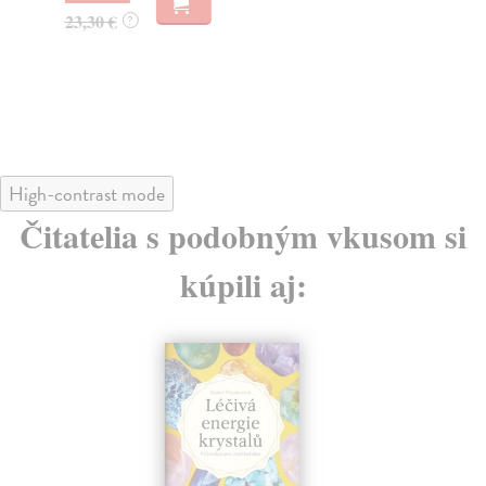
23,30 €
18
?
High-contrast mode
Čitatelia s podobným vkusom si
kúpili aj: