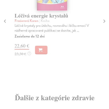
Léčivá energie krystalů
Ze
Frazierová Karen
| Kniha
Lü
Léčivé krystaly pro útěchu, rovnováhu i léčbu emocí V
Zel
nádherně zpracované publikaci se dozvíte, jak ...
ho 
Zasielame do 12 dní
Za
22,60 €
10
23,30 €
10
?
Ďalšie z kategórie zdravie