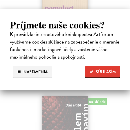
Pomalost
Príjmete naše cookies?
Kundera Milan
| Kniha
K prevádzke internetového kníhkupectva Artforum
Pomalost, chronologicky první ze čtyř románů Milana Kundery
napsaných francouzsky, vychází v českém překladu Anny
využívame cookies slúžiace na zabezpečenie a meranie
Kareninové. Vydávání Kunderových románů v českém jazyce se
funkčnosti, marketingové účely a zaistenie vášho
uzavírá.
maximálneho pohodlia a spokojnosti.
Na sklade
?
14,73 €
NASTAVENIA
SÚHLASÍM
15,50 €
?
na sklade