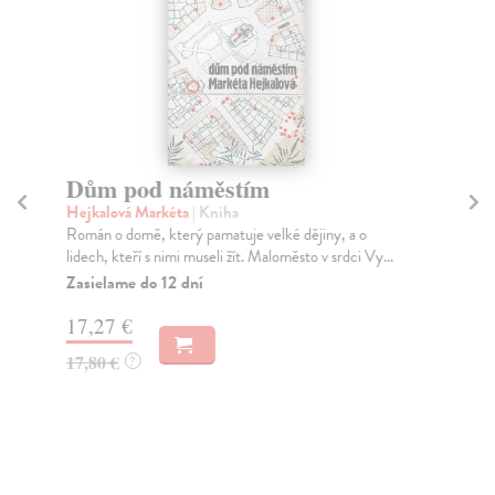
Dům pod náměstím
Ka
Hejkalová Markéta
| Kniha
Se
Román o domě, který pamatuje velké dějiny, a o
Zná
lidech, kteří s nimi museli žít. Maloměsto v srdci Vy...
Pla
Zasielame do 12 dní
Za
17,27 €
10
17,80 €
10
?