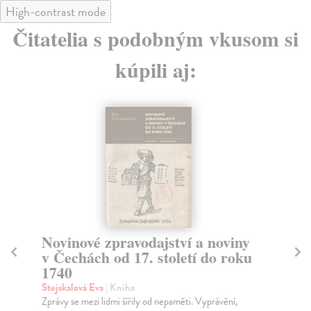
High-contrast mode
Čitatelia s podobným vkusom si
kúpili aj:
Novinové zpravodajství a noviny
N
v Čechách od 17. století do roku
Ki
1740
Kip
rok
Stejskalová Eva
| Kniha
Za
Zprávy se mezi lidmi šířily od nepaměti. Vyprávění,