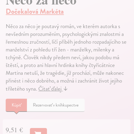
Dočekalová Markéta
Něco za něco je poutavý román, ve kterém autorka s
nevšedním porozuměním, psychologickými znalostmi a
řemeslnou zručností, líčí příběh jednoho rozpadajícího se
manželství z pohledu tří žen - manželky, milenky a
tchýně. Člověk nikdy předem neví, jakou podobu má
štěstí, a proto ani hlavní hrdinka knihy čtyřicátnice
Martina netuší, že tragédie, jíž prochází, může nakonec
přinést i něco dobrého, a možná i zachránit život jejího
tříletého syna.
Čítať ďalej
↓
Kúpiť
Rezervovať v kníhkupectve
9,51 €