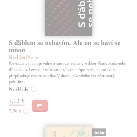
S ďáblem se nebavím. Ale on se baví se
mnou
Hábl Jan
| Kniha
Kniha Jana Hábla je volně inspirovaná slavným dílem Rady zkušeného
ďábla C. S. Lewise, které autor s úctou připomíná, ale zároveň
přizpůsobuje realitě dneška. V duchu původního formátu starý
pokušitel…
Na sklade
?
7,13 €
7,50 €
?
dotlač