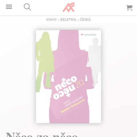
KNIHY
-
BELETRIA
-
ČESKÁ
Něco za něco