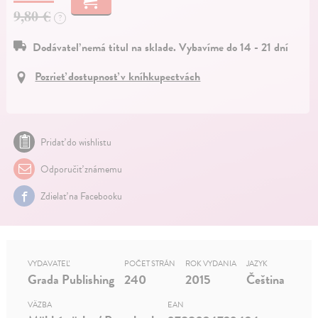
9,80 €
?
Dodávateľ nemá titul na sklade. Vybavíme do 14 - 21 dní
Pozrieť dostupnosť v kníhkupectvách
Pridať do wishlistu
Odporučiť známemu
Zdielať na Facebooku
VYDAVATEĽ
POČET STRÁN
ROK VYDANIA
JAZYK
Grada Publishing
240
2015
Čeština
VÄZBA
EAN