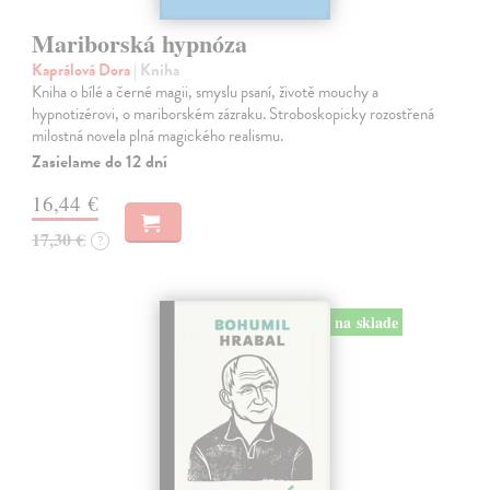
Mariborská hypnóza
Kaprálová Dora
| Kniha
Kniha o bílé a černé magii, smyslu psaní, životě mouchy a
hypnotizérovi, o mariborském zázraku. Stroboskopicky rozostřená
milostná novela plná magického realismu.
Zasielame do 12 dní
16,44 €
17,30 €
?
na sklade