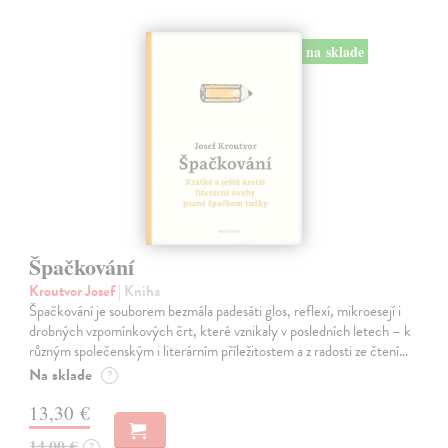
na sklade
Špačkování
Kroutvor Josef
| Kniha
Špačkování je souborem bezmála padesáti glos, reflexí, mikroesejí i
drobných vzpomínkových črt, které vznikaly v posledních letech – k
různým společenským i literárním příležitostem a z radosti ze čtení…
Na sklade
?
13,30 €
14,00 €
?