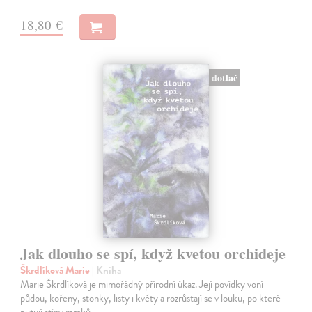
18,80 €
dotlač
Jak dlouho se spí, když kvetou orchideje
Škrdlíková Marie
| Kniha
Marie Škrdlíková je mimořádný přírodní úkaz. Její povídky voní
půdou, kořeny, stonky, listy i květy a rozrůstají se v louku, po které