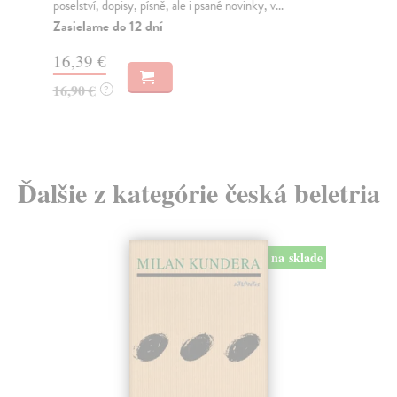
poselství, dopisy, písně, ale i psané novinky, v...
15
Zasielame do 12 dní
16
16,39 €
16,90 €
?
Ďalšie z kategórie česká beletria
na sklade