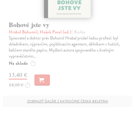
Bohové jste vy
Hrabal Bohumil, Hošek Pavel (ed.)
| Kniha
Spisovatel a doktor práv Bohumil Hrabal prošel řadou profesí: byl
skladníkem, výpravčím, pojišťovacím agentem, dělníkem v hutích,
baličem starého papíru. Myšlení autora spojovaného s živelným
vypravěčstvím…
Na sklade
?
13,40 €
14,10 €
?
ZOBRAZIŤ ĎALŠIE Z KATEGÓRIE ČESKÁ BELETRIA