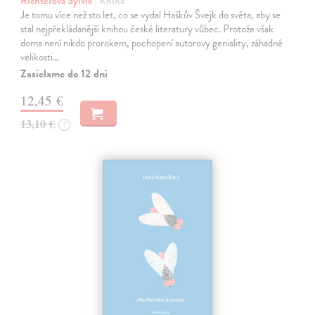
Richterová Sylvie
| Kniha
Je tomu více než sto let, co se vydal Haškův Švejk do světa, aby se
stal nejpřekládanější knihou české literatury vůbec. Protože však
doma není nikdo prorokem, pochopení autorovy geniality, záhadné
velikosti…
Zasielame do 12 dní
12,45 €
13,10 €
?