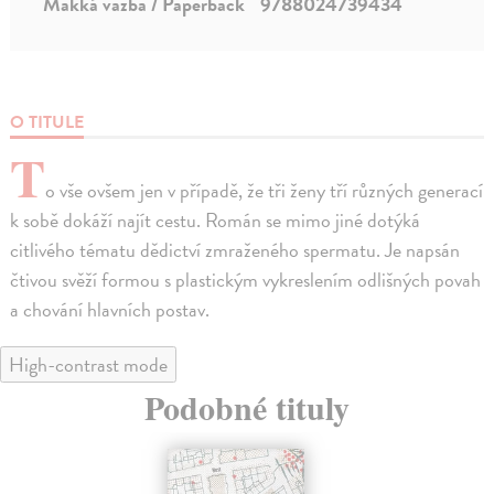
Mäkká väzba / Paperback
9788024739434
O TITULE
T
o vše ovšem jen v případě, že tři ženy tří různých generací
k sobě dokáží najít cestu. Román se mimo jiné dotýká
citlivého tématu dědictví zmraženého spermatu. Je napsán
čtivou svěží formou s plastickým vykreslením odlišných povah
a chování hlavních postav.
High-contrast mode
Podobné tituly