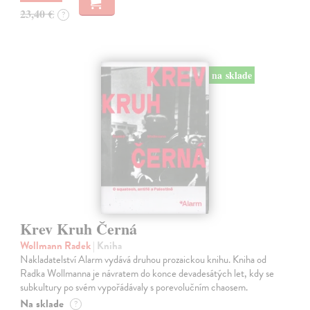
23,40 €
?
na sklade
Krev Kruh Černá
Wollmann Radek
| Kniha
Nakladatelství Alarm vydává druhou prozaickou knihu. Kniha od
Radka Wollmanna je návratem do konce devadesátých let, kdy se
subkultury po svém vypořádávaly s porevolučním chaosem.
Na sklade
?