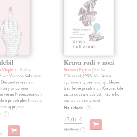
debil
Krava rodí v noci
 Virginie
| Kniha
Statovci Pajtim
| Kniha
i Život Vernona Subutexa
Píše sa rok 1996. Vo Fínsku
e Despentes vracia s
vychovávaný osemročný chlapec
ktorý pripomína
trávi letné prázdniny v Kosove, kde
snú verziu Nebezpečných
zažíva čudesné udalosti, ktoré ho
Ide o príbeh plný hnevu aj
poznačia na celý život.
oru aj prijatia.
Na sklade
?
e
?
17,01 €
€
18,90 €
?
?