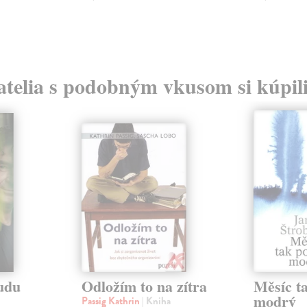
atelia s podobným vkusom si kúpili
udu
Odložím to na zítra
Měsíc ta
modrý
Passig Kathrin
| Kniha