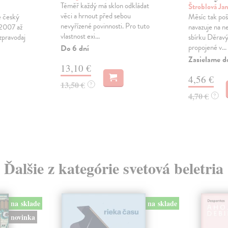
Téměř každý má sklon odkládat
Štroblová Ja
věci a hrnout před sebou
e český
Měsíc tak poš
nevyřízené povinnosti. Pro tuto
 2007 až
navazuje na n
vlastnost exi...
zpravodaj
sbírku Děravý
propojené v...
Do 6 dní
Zasielame d
13,10 €
4,56 €
13,50 €
?
4,70 €
?
Ďalšie z kategórie svetová beletria
na sklade
na sklade
novinka