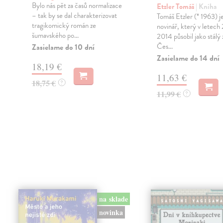
Bylo nás pět za časů normalizace
Etzler Tomáš
| Kniha
– tak by se dal charakterizovat
Tomáš Etzler (* 1963) j
tragikomický román ze
novinář, který v letech
šumavského po...
2014 působil jako stálý 
Čes...
Zasielame do 10 dní
Zasielame do 14 dní
18,19 €
11,63 €
18,75 €
?
11,99 €
?
na sklade
novinka