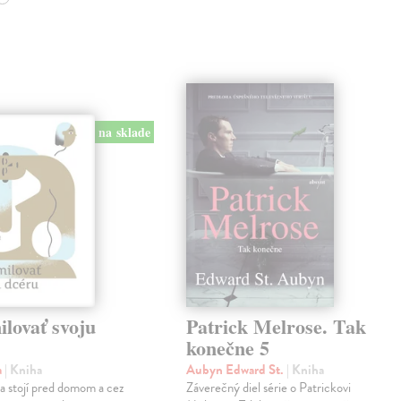
na sklade
lovať svoju
Patrick Melrose. Tak
konečne 5
a
| Kniha
Aubyn Edward St.
| Kniha
na stojí pred domom a cez
Záverečný diel série o Patrickovi