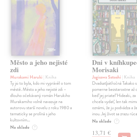
Město a jeho nejisté
Dni v kníhkupe
zdi
Morisaki
Murakami Haruki
| Kniha
Jagisawa Satoshi
| Kniha
Ty jsi to byla, kdo mi vyprávěl o tom
Dvadsaťpäťročná Takako si 
městě. Město a jeho nejisté zdi –
pomerne bezstarostne až 
dlouho očekávaný román Harukiho
keď jej priateľ Hideaki, za
Murakamiho volně navazuje na
chcela vydať, len tak m
autorovu starší novelu z roku 1980 a
oznámi, že ju podvádza a že
tematicky se prolíná s jeho
inou. Jej život sa zrazu rúca
kultovním…
Na sklade
?
Na sklade
?
13,71 €