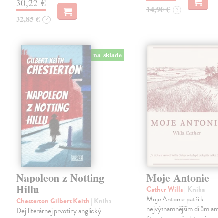
30,22 €
14,90 €
?
32,85 €
?
na sklade
Napoleon z Notting
Moje Antonie
Hillu
Cather Willa
| Kniha
Moje Antonie patří k
Chesterton Gilbert Keith
| Kniha
nejvýznamnějším dílům a
Dej literárnej prvotiny anglický