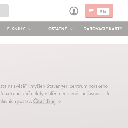
0 ks
E-KNIHY
OSTATNÉ
DAROVACIE KARTY
ěsta na světě“ (myšlen Stavanger, centrum norského
 na konci září někdy v blíže neurčené současnosti. Je
hlavních postav.
Čítať ďalej
↓