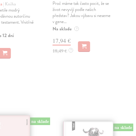
Proč máme tak často pocit, že se
Po 
na
| Kniha
život nevyvíjí podle našich
zůst
etile modrý
představ? Jakou výbavu si neseme
Čes
edávnou autorčinu
v gene...
náro
 testament. Vnitřně
Na sklade
Zas
?
o 12 dní
17,94 €
27
18,49 €
28,
?
na sklade
na sklade