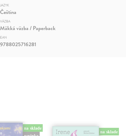
JAZYK
Čeština
VÄZBA
Mäkká väzba / Paperback
EAN
9788025716281
na sklade
na sklade
novinka