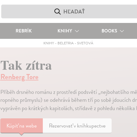
REBRÍK
KNIHY
BOOKS
KNIHY
-
BELETRIA
-
SVETOVÁ
Tak zítra
Renberg Tore
Příběh drsného románu z prostředí podsvětí „nejbohatšího m
ropného průmyslu) se odehrává během tří po sobě jdoucích dnů
vyprávěn po krátkých kapitolách, střídavě z pohledu několika 
Kúpiť
na webe
Rezervovať v kníhkupectve