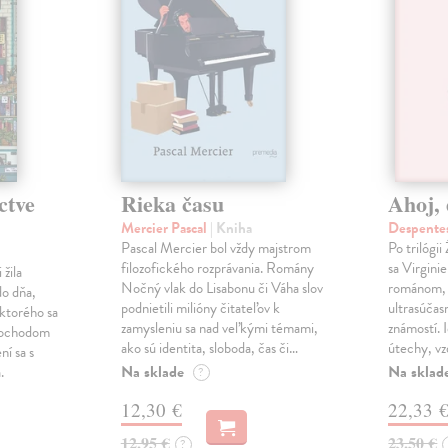
ctve
Rieka času
Ahoj, 
Mercier Pascal
| Kniha
Despentes
Pascal Mercier bol vždy majstrom
Po trilógi
filozofického rozprávania. Romány
sa Virgini
žila
Nočný vlak do Lisabonu či Váha slov
románom, 
do dňa,
podnietili milióny čitateľov k
ultrasúča
 ktorého sa
zamysleniu sa nad veľkými témami,
známostí. 
imochodom
ako sú identita, sloboda, čas či…
útechy, vzd
ní sa s
Na sklade
Na sklad
.
?
12,30 €
22,33 
12,95 €
23,50 €
?