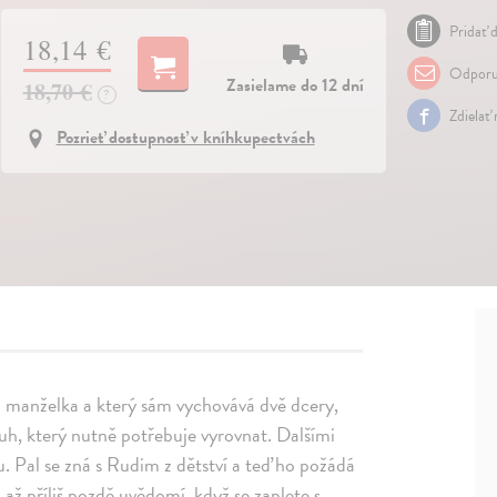
Pridať d
18,14 €
Odporu
Zasielame do 12 dní
18,70 €
?
Zdielať
Pozrieť dostupnosť v kníhkupectvách
la manželka a který sám vychovává dvě dcery,
h, který nutně potřebuje vyrovnat. Dalšími
ku. Pal se zná s Rudim z dětství a teď ho požádá
až příliš pozdě uvědomí, když se zaplete s