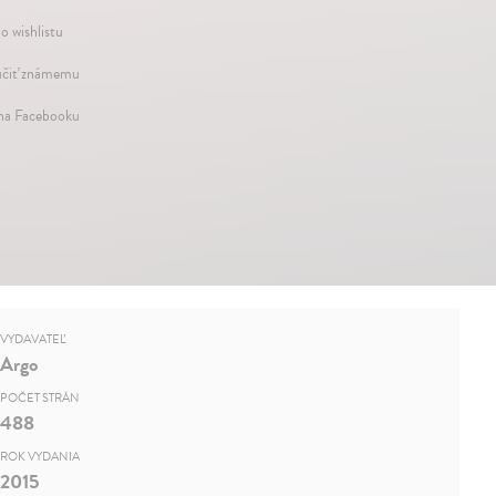
o wishlistu
čiť známemu
 na Facebooku
VYDAVATEĽ
Argo
POČET STRÁN
488
ROK VYDANIA
2015