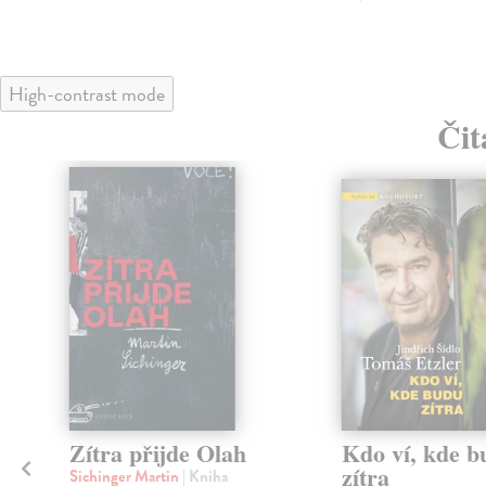
High-contrast mode
Čit
Zítra přijde Olah
Kdo ví, kde b
zítra
Sichinger Martin
| Kniha