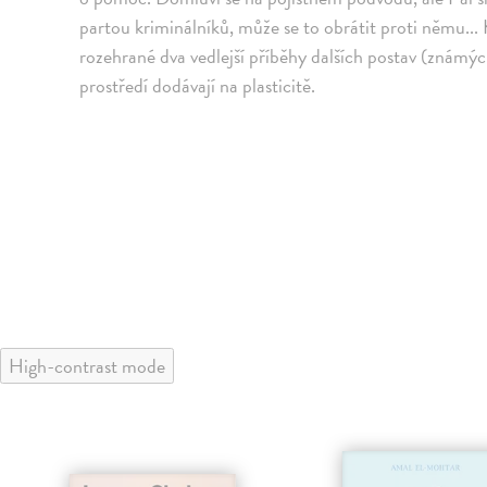
partou kriminálníků, může se to obrátit proti němu...
rozehrané dva vedlejší příběhy dalších postav (známýc
prostředí dodávají na plasticitě.
High-contrast mode