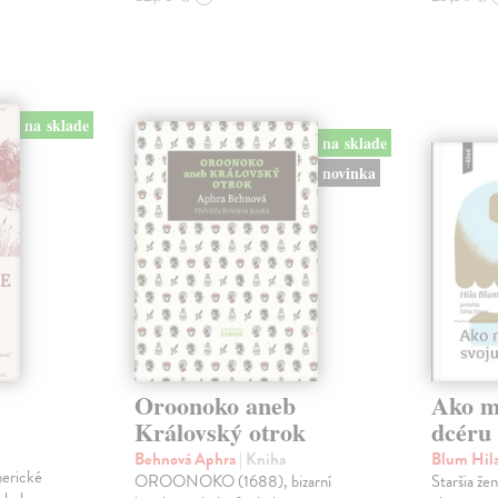
na sklade
na sklade
novinka
Oroonoko aneb
Ako mi
Královský otrok
dcéru
Behnová Aphra
| Kniha
Blum Hil
merické
OROONOKO (1688), bizarní
Staršia že