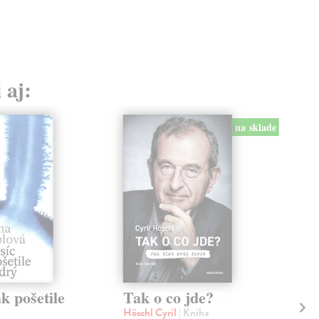
 aj:
na sklade
k pošetile
Tak o co jde?
Ta
Höschl Cyril
| Kniha
Vaň