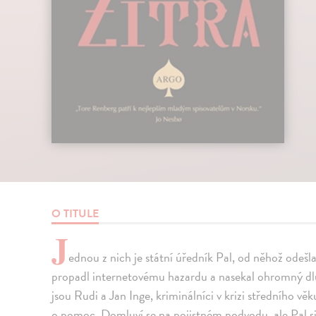
O TITULE
J
ednou z nich je státní úředník Pal, od něhož odeš
propadl internetovému hazardu a nasekal ohromný dlu
jsou Rudi a Jan Inge, kriminálníci v krizi středního vě
o pomoc. Domluví se na pojistném podvodu, ale Pal si 